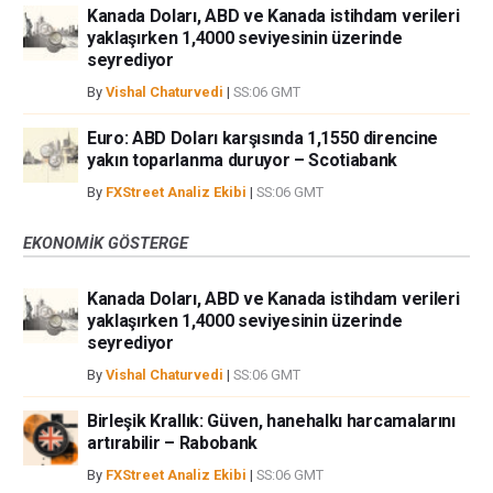
Kanada Doları, ABD ve Kanada istihdam verileri
yaklaşırken 1,4000 seviyesinin üzerinde
seyrediyor
By
Vishal Chaturvedi
|
SS:06 GMT
Euro: ABD Doları karşısında 1,1550 direncine
yakın toparlanma duruyor – Scotiabank
By
FXStreet Analiz Ekibi
|
SS:06 GMT
EKONOMIK GÖSTERGE
Kanada Doları, ABD ve Kanada istihdam verileri
yaklaşırken 1,4000 seviyesinin üzerinde
seyrediyor
By
Vishal Chaturvedi
|
SS:06 GMT
Birleşik Krallık: Güven, hanehalkı harcamalarını
artırabilir – Rabobank
By
FXStreet Analiz Ekibi
|
SS:06 GMT