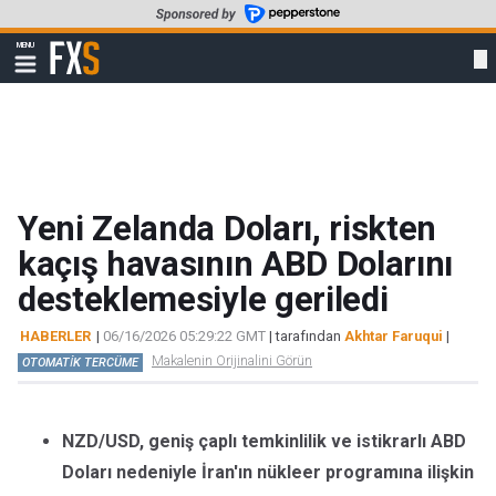
Skip
to
FXStreet
MENU
main
Show
navigation
content
Yeni Zelanda Doları, riskten
kaçış havasının ABD Dolarını
desteklemesiyle geriledi
HABERLER
|
06/16/2026 05:29:22 GMT
| tarafından
Akhtar Faruqui
|
Makalenin Orijinalini Görün
OTOMATİK TERCÜME
NZD/USD, geniş çaplı temkinlilik ve istikrarlı ABD
Doları nedeniyle İran'ın nükleer programına ilişkin