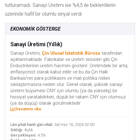
tutturamadı. Sanayi Üretimi ise %4,5 ile beklentilerin
üzerinde hafif bir olumlu sinyal verdi.
EKONOMIK GÖSTERGE
Sanayi Üretimi (Yıllık)
Sanayi Üretimi,
Çin Ulusal İstatistik Bürosu
tarafından
açıklanmaktadır. Fabrikalar ve üretim tesisleri gibi Çin
Endüstrilerinin üretim hacmini gösterir. Üretimdeki bir artış
enflasyonist olarak kabul edilir ve bu da Çin Halk
Bankası'nın para politikasını ve mali politika riskini
sıkılaştırmasına neden olur. Genel olarak, yüksek sanayi
üretimi büyümesi CNY için olumlu (ya da yükseliş) bir
hissiyat yaratabilirken, düşük bir rakam CNY için olumsuz
(ya da düşüş) olarak görülmektedir.
Devamını oku
Lần phát hành gần nhất:
Sal Haz 16, 2026 02:00
Sıklığı:
Aylık
Gerçekleşen:
4.5%