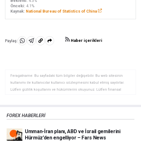
Beklenti:
4.3%
Önceki:
4.1%
Kaynak:
National Bureau of Statistics of China
Haber içerikleri
Paylaş:
WhatsApp'da
Telegram'da
Panoya
Paylaş
Paylaş
kopyala
Feragatname: Bu sayfadaki tüm bilgiler değişebilir. Bu web sitesinin
kullanımı ile kullanıcılar kullanıcı sözleşmesini kabul etmiş sayılırlar.
Lütfen gizlilik koşullarını ve hükümlerini okuyunuz. Lütfen finansal
piyasalardaki ticari riskler ve maliyetler konusunda tam bilgi edininiz
çünkü burası en riskli yatırım biçimlerinden birisidir. Alım satım farkı
yoluyla döviz ticareti yüksek bir risk içerir ve tüm yatırımcılar için uygun
FOREX HABERLERİ
bir alan olmayabilir. Diğer finansal araçlar içinden döviz ticaretini tercih
etmeden önce, yatırım nesnelerinizi, deneyim seviyenizi ve risk
Umman-İran planı, ABD ve İsrail gemilerini
iştahınızı dikkatlice gözden geçiriniz. FXStreet’de ifade edilen görüşler
Hürmüz’den engelliyor – Fars News
bireysel yazarlara aittir, fxstreet.com veya yönetimin görüşlerini ifade