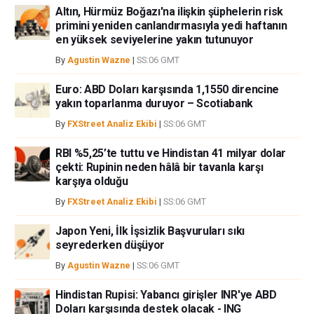
Altın, Hürmüz Boğazı'na ilişkin şüphelerin risk
primini yeniden canlandırmasıyla yedi haftanın
en yüksek seviyelerine yakın tutunuyor
By
Agustin Wazne
|
SS:06 GMT
Euro: ABD Doları karşısında 1,1550 direncine
yakın toparlanma duruyor – Scotiabank
By
FXStreet Analiz Ekibi
|
SS:06 GMT
RBI %5,25’te tuttu ve Hindistan 41 milyar dolar
çekti: Rupinin neden hâlâ bir tavanla karşı
karşıya olduğu
By
FXStreet Analiz Ekibi
|
SS:06 GMT
Japon Yeni, İlk İşsizlik Başvuruları sıkı
seyrederken düşüyor
By
Agustin Wazne
|
SS:06 GMT
Hindistan Rupisi: Yabancı girişler INR'ye ABD
Doları karşısında destek olacak - ING