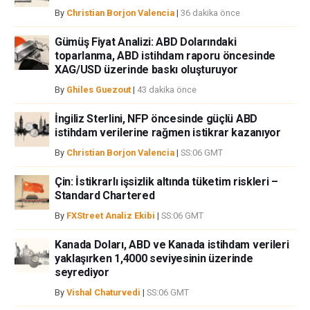
etmemektedir. Bilgilerde hatalar yada eksikler bulunabilir. FXStreet
By
Christian Borjon Valencia
|
36 dakika önce
bağımsız yazarların görüşlerini doğrulamak zorunda değildir.
FXStreet’de verilen herhangi bir görüş, haber, araştırma, analiz, fiyatlar
Gümüş Fiyat Analizi: ABD Dolarındaki
toparlanma, ABD istihdam raporu öncesinde
veya fxstreet.comtarafından bu sitede yayınlanan bilgiler çalışanlar,
XAG/USD üzerinde baskı oluşturuyor
ortaklar yada katkıda bulunanlar tarafından genel piyasa yorumu olarak
verilmiştir ve yatırım danışmanlığı teşkil etmemektedir. FXStreet bu tür
By
Ghiles Guezout
|
43 dakika önce
bilgilerin kullanımı nedeniyle doğrudan yada dolaylı olarak ortaya
çıkabilecek herhangi bir kar kaybı herhangi bir sınırlama olmaksızın
İngiliz Sterlini, NFP öncesinde güçlü ABD
herhangi bir kayıp ya da hasar için sorumluluk kabul etmemektedir.
istihdam verilerine rağmen istikrar kazanıyor
By
Christian Borjon Valencia
|
SS:06 GMT
Çin: İstikrarlı işsizlik altında tüketim riskleri –
Standard Chartered
By
FXStreet Analiz Ekibi
|
SS:06 GMT
Kanada Doları, ABD ve Kanada istihdam verileri
yaklaşırken 1,4000 seviyesinin üzerinde
seyrediyor
By
Vishal Chaturvedi
|
SS:06 GMT