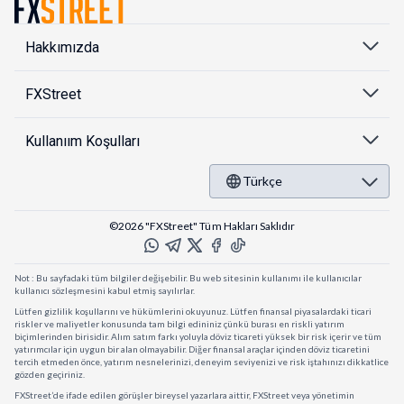
Hakkımızda
FXStreet
Kullanıım Koşulları
Türkçe
©2026 "FXStreet" Tüm Hakları Saklıdır
Not : Bu sayfadaki tüm bilgiler değişebilir. Bu web sitesinin kullanımı ile kullanıcılar
kullanıcı sözleşmesini kabul etmiş sayılırlar.
Lütfen gizlilik koşullarını ve hükümlerini okuyunuz. Lütfen finansal piyasalardaki ticari
riskler ve maliyetler konusunda tam bilgi edininiz çünkü burası en riskli yatırım
biçimlerinden birisidir. Alım satım farkı yoluyla döviz ticareti yüksek bir risk içerir ve tüm
yatırımcılar için uygun bir alan olmayabilir. Diğer finansal araçlar içinden döviz ticaretini
tercih etmeden önce, yatırım nesnelerinizi, deneyim seviyenizi ve risk iştahınızı dikkatlice
gözden geçiriniz.
FXStreet’de ifade edilen görüşler bireysel yazarlara aittir, FXStreet veya yönetimin