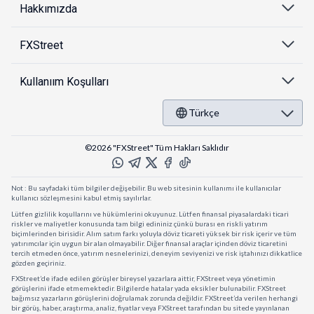
Hakkımızda
FXStreet
Kullanıım Koşulları
Türkçe
©2026 "FXStreet" Tüm Hakları Saklıdır
Not : Bu sayfadaki tüm bilgiler değişebilir. Bu web sitesinin kullanımı ile kullanıcılar
kullanıcı sözleşmesini kabul etmiş sayılırlar.
Lütfen gizlilik koşullarını ve hükümlerini okuyunuz. Lütfen finansal piyasalardaki ticari
riskler ve maliyetler konusunda tam bilgi edininiz çünkü burası en riskli yatırım
biçimlerinden birisidir. Alım satım farkı yoluyla döviz ticareti yüksek bir risk içerir ve tüm
yatırımcılar için uygun bir alan olmayabilir. Diğer finansal araçlar içinden döviz ticaretini
tercih etmeden önce, yatırım nesnelerinizi, deneyim seviyenizi ve risk iştahınızı dikkatlice
gözden geçiriniz.
FXStreet’de ifade edilen görüşler bireysel yazarlara aittir, FXStreet veya yönetimin
görüşlerini ifade etmemektedir. Bilgilerde hatalar yada eksikler bulunabilir. FXStreet
bağımsız yazarların görüşlerini doğrulamak zorunda değildir. FXStreet’da verilen herhangi
bir görüş, haber, araştırma, analiz, fiyatlar veya FXStreet tarafından bu sitede yayınlanan