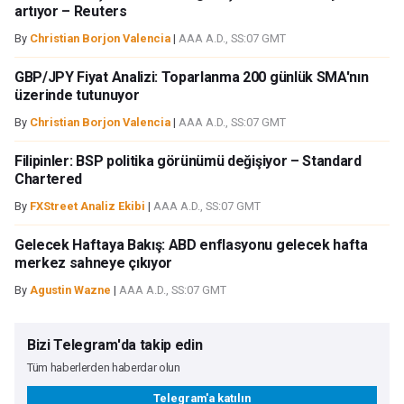
artıyor – Reuters
By
Christian Borjon Valencia
|
AAA A.D., SS:07 GMT
GBP/JPY Fiyat Analizi: Toparlanma 200 günlük SMA'nın
üzerinde tutunuyor
By
Christian Borjon Valencia
|
AAA A.D., SS:07 GMT
Filipinler: BSP politika görünümü değişiyor – Standard
Chartered
By
FXStreet Analiz Ekibi
|
AAA A.D., SS:07 GMT
Gelecek Haftaya Bakış: ABD enflasyonu gelecek hafta
merkez sahneye çıkıyor
By
Agustin Wazne
|
AAA A.D., SS:07 GMT
Bizi Telegram'da takip edin
Tüm haberlerden haberdar olun
Telegram'a katılın