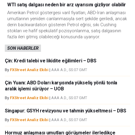
WTI satış dalgası neden bir arz uyarısını gizliyor olabilir
Amerikan Petrol göstergesi varil fiyatları, ABD-İran anlaşması
umutlarının yeniden canlanmasıyla sert şekilde geriledi, ancak
derin backwardation gösteren Petrol eğrisi, sıkı Cushing
stokları ve hafif spekülatif pozisyonlanma, satış dalgasının
fazla ileri gitmiş olabileceği konusunda uyarıyor.
SON HABERLER
Çin: Kredi talebi ve likidite eğilimleri – DBS
By
FXStreet Analiz Ekibi
|
AAA A.D., SS:07 GMT
Çin Yuanı: ABD Doları karşısında yükseliş yönlü tonla
aralık işlemi sürüyor – UOB
By
FXStreet Analiz Ekibi
|
AAA A.D., SS:07 GMT
Singapur: GSYH revizyonu ve tahmin yükseltmesi – DBS
By
FXStreet Analiz Ekibi
|
AAA A.D., SS:07 GMT
Hormuz anlaşması umutları görüşmeler ilerledikçe