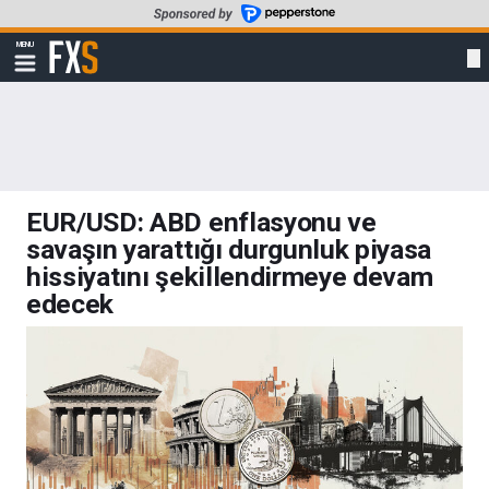
Skip
to
MENU
main
Show
navigation
content
FXStreet
- The
forex
market
EUR/USD: ABD enflasyonu ve
savaşın yarattığı durgunluk piyasa
hissiyatını şekillendirmeye devam
edecek