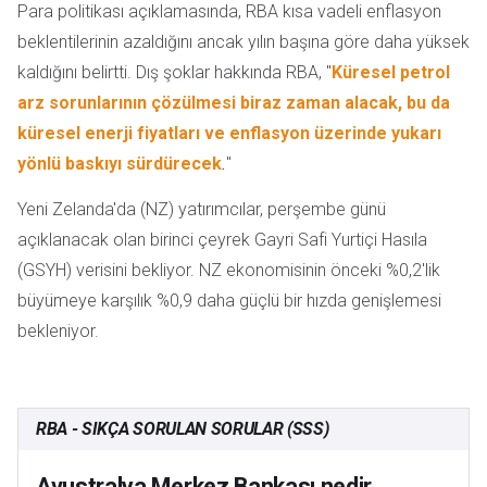
Para politikası açıklamasında, RBA kısa vadeli enflasyon
beklentilerinin azaldığını ancak yılın başına göre daha yüksek
kaldığını belirtti. Dış şoklar hakkında RBA, "
Küresel petrol
arz sorunlarının çözülmesi biraz zaman alacak, bu da
küresel enerji fiyatları ve enflasyon üzerinde yukarı
yönlü baskıyı sürdürecek
.
"
Yeni Zelanda'da (NZ) yatırımcılar, perşembe günü
açıklanacak olan birinci çeyrek Gayri Safi Yurtiçi Hasıla
(GSYH) verisini bekliyor. NZ ekonomisinin önceki %0,2'lik
büyümeye karşılık %0,9 daha güçlü bir hızda genişlemesi
bekleniyor.
RBA - SIKÇA SORULAN SORULAR (SSS)
Avustralya Merkez Bankası nedir