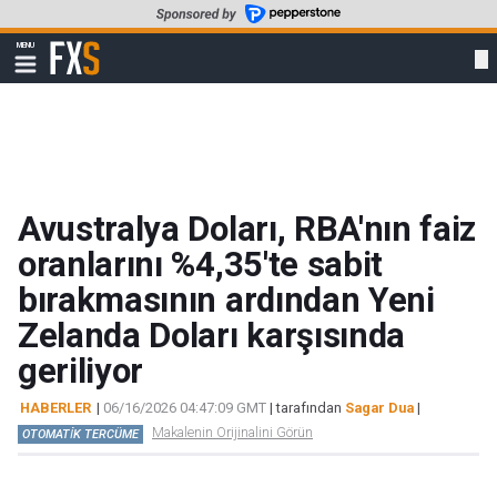
Skip
to
FXStreet
MENU
main
Show
navigation
content
Avustralya Doları, RBA'nın faiz
oranlarını %4,35'te sabit
bırakmasının ardından Yeni
Zelanda Doları karşısında
geriliyor
HABERLER
|
06/16/2026 04:47:09 GMT
| tarafından
Sagar Dua
|
Makalenin Orijinalini Görün
OTOMATİK TERCÜME