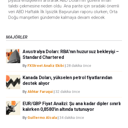
piyasa endişelerini artırarak ABD Doları'nın güvenli liman 
talebi çekmesine neden oldu. Ana parite için sıradaki önemli 
veri ABD Haftalık İlk İşsizlik Başvuruları raporu olurken, Orta 
Doğu manşetleri gündemde kalmaya devam edecek.
MAJÖRLER
Avustralya Doları: RBA'nın huzursuz bekleyişi –
Standard Chartered
By
FXStreet Analiz Ekibi
|
28 dakika önce
Kanada Doları, yükselen petrol fiyatlarından
destek alıyor
By
Akhtar Faruqui
|
32 dakika önce
EUR/GBP Fiyat Analizi: Şu ana kadar dipler sınırlı
kalırken 0,8580'in altında tutunuyor
By
Guillermo Alcala
|
34 dakika önce