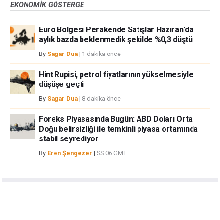
EKONOMIK GÖSTERGE
Euro Bölgesi Perakende Satışlar Haziran'da
aylık bazda beklenmedik şekilde %0,3 düştü
By
Sagar Dua
|
1 dakika önce
Hint Rupisi, petrol fiyatlarının yükselmesiyle
düşüşe geçti
By
Sagar Dua
|
8 dakika önce
Foreks Piyasasında Bugün: ABD Doları Orta
Doğu belirsizliği ile temkinli piyasa ortamında
stabil seyrediyor
By
Eren Şengezer
|
SS:06 GMT