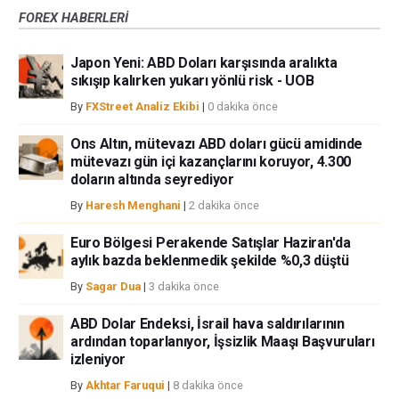
yoluyla döviz ticareti yüksek bir risk içerir ve tüm yatırımcılar için uygun
FOREX HABERLERİ
bir alan olmayabilir. Diğer finansal araçlar içinden döviz ticaretini tercih
etmeden önce, yatırım nesnelerinizi, deneyim seviyenizi ve risk
Japon Yeni: ABD Doları karşısında aralıkta
iştahınızı dikkatlice gözden geçiriniz. FXStreet’de ifade edilen görüşler
sıkışıp kalırken yukarı yönlü risk - UOB
bireysel yazarlara aittir, fxstreet.com veya yönetimin görüşlerini ifade
etmemektedir. Bilgilerde hatalar yada eksikler bulunabilir. FXStreet
By
FXStreet Analiz Ekibi
|
0 dakika önce
bağımsız yazarların görüşlerini doğrulamak zorunda değildir.
FXStreet’de verilen herhangi bir görüş, haber, araştırma, analiz, fiyatlar
Ons Altın, mütevazı ABD doları gücü amidinde
mütevazı gün içi kazançlarını koruyor, 4.300
veya fxstreet.comtarafından bu sitede yayınlanan bilgiler çalışanlar,
doların altında seyrediyor
ortaklar yada katkıda bulunanlar tarafından genel piyasa yorumu olarak
verilmiştir ve yatırım danışmanlığı teşkil etmemektedir. FXStreet bu tür
By
Haresh Menghani
|
2 dakika önce
bilgilerin kullanımı nedeniyle doğrudan yada dolaylı olarak ortaya
çıkabilecek herhangi bir kar kaybı herhangi bir sınırlama olmaksızın
Euro Bölgesi Perakende Satışlar Haziran'da
herhangi bir kayıp ya da hasar için sorumluluk kabul etmemektedir.
aylık bazda beklenmedik şekilde %0,3 düştü
By
Sagar Dua
|
3 dakika önce
ABD Dolar Endeksi, İsrail hava saldırılarının
ardından toparlanıyor, İşsizlik Maaşı Başvuruları
izleniyor
By
Akhtar Faruqui
|
8 dakika önce