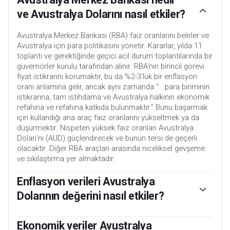
ve Avustralya Dolarını nasıl etkiler?
Avustralya Merkez Bankası (RBA) faiz oranlarını belirler ve
Avustralya için para politikasını yönetir. Kararlar, yılda 11
toplantı ve gerektiğinde geçici acil durum toplantılarında bir
guvernörler kurulu tarafından alınır. RBA'nın birincil görevi
fiyat istikrarını korumaktır, bu da %2-3'lük bir enflasyon
oranı anlamına gelir, ancak aynı zamanda “...para biriminin
istikrarına, tam istihdama ve Avustralya halkının ekonomik
refahına ve refahına katkıda bulunmaktır.” Bunu başarmak
için kullandığı ana araç faiz oranlarını yükseltmek ya da
düşürmektir. Nispeten yüksek faiz oranları Avustralya
Doları'nı (AUD) güçlendirecek ve bunun tersi de geçerli
olacaktır. Diğer RBA araçları arasında niceliksel gevşeme
ve sıkılaştırma yer almaktadır.
Enflasyon verileri Avustralya
Dolarının değerini nasıl etkiler?
Enflasyon genel olarak paranın değerini düşürdüğü için
geleneksel olarak her zaman para birimleri için olumsuz bir
Ekonomik veriler Avustralya