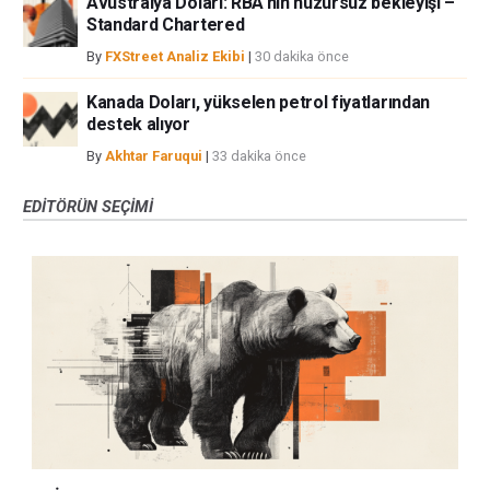
Avustralya Doları: RBA'nın huzursuz bekleyişi –
Standard Chartered
By
FXStreet Analiz Ekibi
|
30 dakika önce
Kanada Doları, yükselen petrol fiyatlarından
destek alıyor
By
Akhtar Faruqui
|
33 dakika önce
EDITÖRÜN SEÇIMI