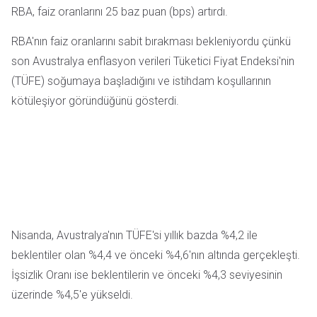
RBA, faiz oranlarını 25 baz puan (bps) artırdı.
RBA'nın faiz oranlarını sabit bırakması bekleniyordu çünkü
son Avustralya enflasyon verileri Tüketici Fiyat Endeksi'nin
(TÜFE) soğumaya başladığını ve istihdam koşullarının
kötüleşiyor göründüğünü gösterdi.
Nisanda, Avustralya'nın TÜFE'si yıllık bazda %4,2 ile
beklentiler olan %4,4 ve önceki %4,6'nın altında gerçekleşti.
İşsizlik Oranı ise beklentilerin ve önceki %4,3 seviyesinin
üzerinde %4,5'e yükseldi.