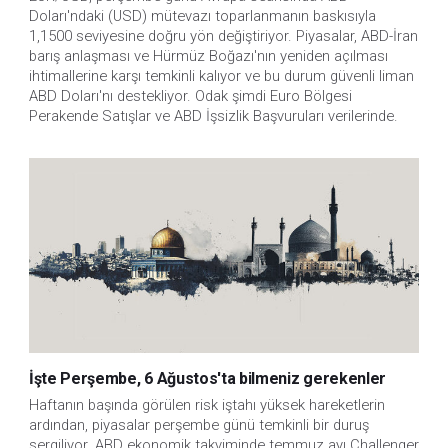
Doları'ndaki (USD) mütevazı toparlanmanın baskısıyla 
1,1500 seviyesine doğru yön değiştiriyor. Piyasalar, ABD-İran 
barış anlaşması ve Hürmüz Boğazı'nın yeniden açılması 
ihtimallerine karşı temkinli kalıyor ve bu durum güvenli liman 
ABD Doları'nı destekliyor. Odak şimdi Euro Bölgesi 
Perakende Satışlar ve ABD İşsizlik Başvuruları verilerinde.
İşte Perşembe, 6 Ağustos'ta bilmeniz gerekenler
Haftanın başında görülen risk iştahı yüksek hareketlerin 
ardından, piyasalar perşembe günü temkinli bir duruş 
sergiliyor. ABD ekonomik takviminde temmuz ayı Challenger 