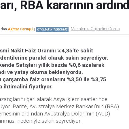
arı, RBA kararının ardınd
Makalenin Orijinalini Görün
ından
Akhtar Faruqui
|
OTOMATİK TERCÜME
mi Nakit Faiz Oranını %4,35'te sabit
lentilerine paralel olarak sakin seyrediyor.
kende Satışları yıllık bazda %0,6 azalarak
madı ve yatay okuma bekleniyordu.
bu çarşamba faiz oranlarını %3,50 ile %3,75
 ihtimalini fiyatlıyor.
zançlarını geri alarak Asya işlem saatlerinde
üyor. Parite, Avustralya Merkez Bankası'nın (RBA)
lemesinin ardından Avustralya Doları'nın (AUD)
anması nedeniyle sakin seyrediyor.