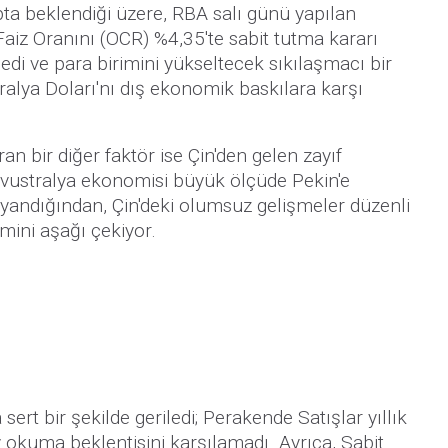
pta beklendiği üzere, RBA salı günü yapılan
aiz Oranını (OCR) %4,35'te sabit tutma kararı
medi ve para birimini yükseltecek sıkılaşmacı bir
ralya Doları'nı dış ekonomik baskılara karşı
an bir diğer faktör ise Çin'den gelen zayıf
Avustralya ekonomisi büyük ölçüde Pekin'e
ayandığından, Çin'deki olumsuz gelişmeler düzenli
mini aşağı çekiyor.
 sert bir şekilde geriledi; Perakende Satışlar yıllık
 okuma beklentisini karşılamadı. Ayrıca, Sabit