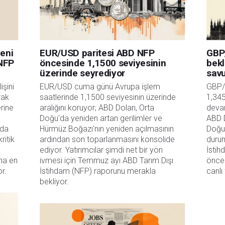
yeni
EUR/USD paritesi ABD NFP
GBP
 NFP
öncesinde 1,1500 seviyesinin
bekl
üzerinde seyrediyor
sav
şini 
EUR/USD cuma günü Avrupa işlem 
GBP/
ak 
saatlerinde 1,1500 seviyesinin üzerinde 
1,34
rine 
aralığını koruyor; ABD Doları, Orta 
devam
Doğu'da yeniden artan gerilimler ve 
ABD D
da 
Hürmüz Boğazı'nın yeniden açılmasının 
Doğu 
itik 
ardından son toparlanmasını konsolide 
durum
ediyor. Yatırımcılar şimdi net bir yön 
İstih
a en 
ivmesi için Temmuz ayı ABD Tarım Dışı 
önces
or.
İstihdam (NFP) raporunu merakla 
canlı
bekliyor. 