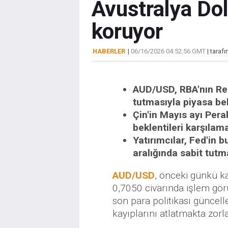
Avustralya Dol
koruyor
HABERLER
|
06/16/2026 04:52:56 GMT
| taraf
AUD/USD, RBA'nın Res
tutmasıyla piyasa bek
Çin'in Mayıs ayı Pera
beklentileri karşıla
Yatırımcılar, Fed'in 
aralığında sabit tutma
AUD/USD
, önceki günkü ka
0,7050 civarında işlem gör
son para politikası güncel
kayıplarını atlatmakta zorl