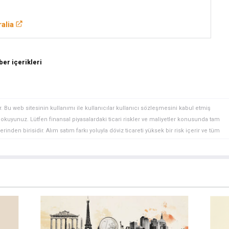
alia
er içerikleri
. Bu web sitesinin kullanımı ile kullanıcılar kullanıcı sözleşmesini kabul etmiş
ini okuyunuz. Lütfen finansal piyasalardaki ticari riskler ve maliyetler konusunda tam
rinden birisidir. Alım satım farkı yoluyla döviz ticareti yüksek bir risk içerir ve tüm
 finansal araçlar içinden döviz ticaretini tercih etmeden önce, yatırım nesnelerinizi,
zden geçiriniz. FXStreet’de ifade edilen görüşler bireysel yazarlara aittir, fxstreet.com
gilerde hatalar yada eksikler bulunabilir. FXStreet bağımsız yazarların görüşlerini
erhangi bir görüş, haber, araştırma, analiz, fiyatlar veya fxstreet.comtarafından bu
a katkıda bulunanlar tarafından genel piyasa yorumu olarak verilmiştir ve yatırım
bilgilerin kullanımı nedeniyle doğrudan yada dolaylı olarak ortaya çıkabilecek
aksızın herhangi bir kayıp ya da hasar için sorumluluk kabul etmemektedir.