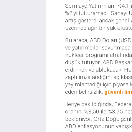
Sermaye Yatırımları -%4,1 i
%2'yi tutturamadı. Sanayi 
artış gösterdi ancak genel v
üzerinde ağır bir yük oluş
Bu arada, ABD Doları (USD) 
ve yatırımcılar savunmada
nükleer programı etrafındaki
düşük tutuyor. ABD Başkan
erdirmek ve ablukadaki Hü
zaptı imzalandığını açıkla
yayımlamadığı için piyasa 
eden belirsizlik,
güvenli li
İleriye bakıldığında, Feder
oranını %3,50 ile %3,75 hed
bekleniyor. Orta Doğu geril
ABD enflasyonunun yapışk