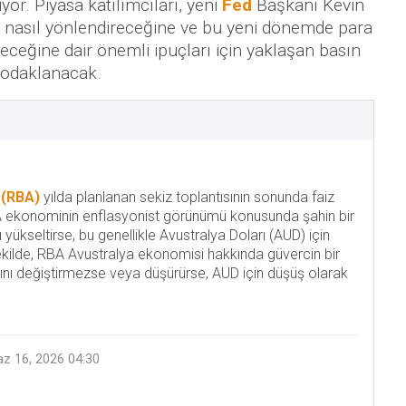
or. Piyasa katılımcıları, yeni
Fed
Başkanı Kevin
 nasıl yönlendireceğine ve bu yeni dönemde para
ireceğine dair önemli ipuçları için yaklaşan basın
 odaklanacak.
 (RBA)
yılda planlanan sekiz toplantısının sonunda faiz
RBA ekonominin enflasyonist görünümü konusunda şahin bir
ı yükseltirse, bu genellikle Avustralya Doları (AUD) için
şekilde, RBA Avustralya ekonomisi hakkında güvercin bir
ını değiştirmezse veya düşürürse, AUD için düşüş olarak
az 16, 2026 04:30