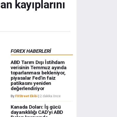
an kayıplarını
FOREX HABERLERİ
ABD Tarım Dışı İstihdam
verisinin Temmuz ayında
toparlanması bekleniyor,
piyasalar Fed'in faiz
patikasını yeniden
değerlendiriyor
By
FXStreet Ekibi
|
2 dakika önce
Kanada Doları: İş gücü
dayanıklılığı CAD'yi ABD