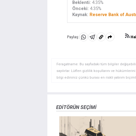
Beklenti:
4.35%
Önceki:
4.35%
Kaynak:
Reserve Bank of Austr
Hab
Paylaş:
WhatsApp'da
Telegram'da
Panoya
Paylaş
Paylaş
kopyala
Feragatname: Bu sayfadaki tüm bilgiler değişebilir
sayılırlar. Lütfen gizlilik koşullarını ve hükümler
bilgi edininiz çünkü burası en riskli yatırım biçimle
yatırımcılar için uygun bir alan olmayabilir. Diğer
deneyim seviyenizi ve risk iştahınızı dikkatlice gö
veya yönetimin görüşlerini ifade etmemektedir. Bil
doğrulamak zorunda değildir. FXStreet’de verilen h
EDITÖRÜN SEÇIMI
sitede yayınlanan bilgiler çalışanlar, ortaklar yad
danışmanlığı teşkil etmemektedir. FXStreet bu tür 
herhangi bir kar kaybı herhangi bir sınırlama olm