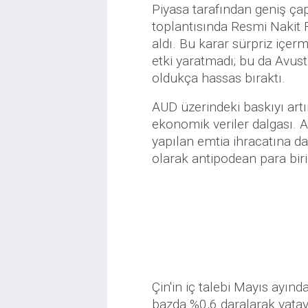
Piyasa tarafından geniş ça
toplantısında Resmi Nakit F
aldı. Bu karar sürpriz içer
etki yaratmadı; bu da Avust
oldukça hassas bıraktı.
AUD üzerindeki baskıyı artır
ekonomik veriler dalgası. 
yapılan emtia ihracatına d
olarak antipodean para biri
Çin'in iç talebi Mayıs ayında
bazda %0,6 daralarak yatay