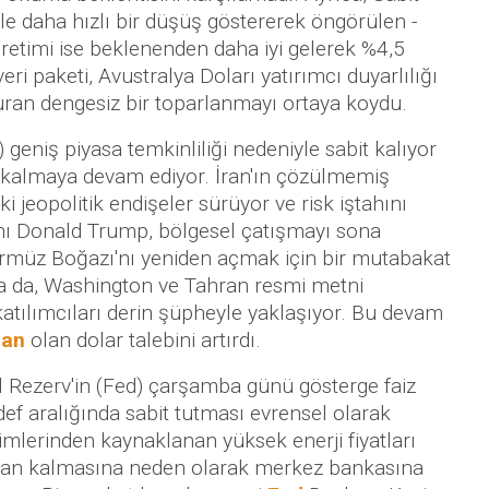
le daha hızlı bir düşüş göstererek öngörülen -
Üretimi ise beklenenden daha iyi gelerek %4,5
eri paketi, Avustralya Doları yatırımcı duyarlılığı
turan dengesiz bir toparlanmayı ortaya koydu.
geniş piyasa temkinliliği nedeniyle sabit kalıyor
 kalmaya devam ediyor. İran'ın çözülmemiş
 jeopolitik endişeler sürüyor ve risk iştahını
ı Donald Trump, bölgesel çatışmayı sona
rmüz Boğazı'nı yeniden açmak için bir mutabakat
sa da, Washington ve Tahran resmi metni
katılımcıları derin şüpheyle yaklaşıyor. Bu devam
man
olan dolar talebini artırdı.
al Rezerv'in (Fed) çarşamba günü gösterge faiz
ef aralığında sabit tutması evrensel olarak
imlerinden kaynaklanan yüksek enerji fiyatları
an kalmasına neden olarak merkez bankasına