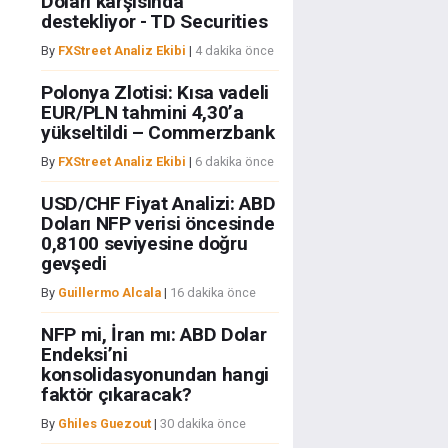
Doları karşısında
destekliyor - TD Securities
By
FXStreet Analiz Ekibi
|
4 dakika önce
Polonya Zlotisi: Kısa vadeli
EUR/PLN tahmini 4,30’a
yükseltildi – Commerzbank
By
FXStreet Analiz Ekibi
|
6 dakika önce
USD/CHF Fiyat Analizi: ABD
Doları NFP verisi öncesinde
0,8100 seviyesine doğru
gevşedi
By
Guillermo Alcala
|
16 dakika önce
NFP mi, İran mı: ABD Dolar
Endeksi’ni
konsolidasyonundan hangi
faktör çıkaracak?
By
Ghiles Guezout
|
30 dakika önce