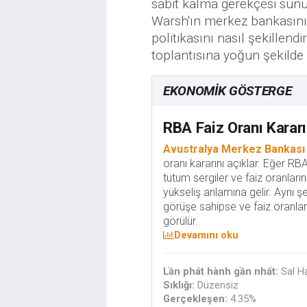
sabit kalma gerekçesi sunuy
Warsh'ın merkez bankasını
politikasını nasıl şekillend
toplantısına yoğun şekilde
EKONOMIK GÖSTERGE
RBA Faiz Oranı Kararı
Avustralya Merkez Bankası
oranı kararını açıklar. Eğer 
tutum sergiler ve faiz oranların
yükseliş anlamına gelir. Aynı 
görüşe sahipse ve faiz oranlar
görülür.
Devamını oku
Lần phát hành gần nhất:
Sal H
Sıklığı:
Düzensiz
Gerçekleşen:
4.35%