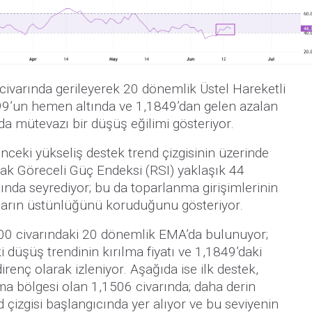
ivarında gerileyerek 20 dönemlik Üstel Hareketli
9’un hemen altında ve 1,1849’dan gelen azalan
nda mütevazı bir düşüş eğilimi gösteriyor.
nceki yükseliş destek trend çizgisinin üzerinde
ak Göreceli Güç Endeksi (RSI) yaklaşık 44
ltında seyrediyor; bu da toparlanma girişimlerinin
ıların üstünlüğünü koruduğunu gösteriyor.
600 civarındaki 20 dönemlik EMA’da bulunuyor;
 düşüş trendinin kırılma fiyatı ve 1,1849’daki
irenç olarak izleniyor. Aşağıda ise ilk destek,
lma bölgesi olan 1,1506 civarında; daha derin
d çizgisi başlangıcında yer alıyor ve bu seviyenin