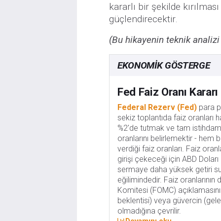
kararlı bir şekilde kırılmas
güçlendirecektir.
(Bu hikayenin teknik analizi
EKONOMIK GÖSTERGE
Fed Faiz Oranı Kararı
Federal Rezerv (Fed)
para p
sekiz toplantıda faiz oranları h
%2'de tutmak ve tam istihdamı
oranlarını belirlemektir - hem 
verdiği faiz oranları. Faiz ora
girişi çekeceği için ABD Doları
sermaye daha yüksek getiri sun
eğilimindedir. Faiz oranlarını
Komitesi (FOMC) açıklamasının
beklentisi) veya güvercin (gele
olmadığına çevrilir.
Devamını oku