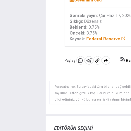
Sonraki yayın:
Çar Haz 17, 2026
Sıklığı:
Düzensiz
Beklenti:
3.75%
Önceki:
3.75%
Kaynak:
Federal Reserve
Hab
Paylaş:
WhatsApp'da
Telegram'da
Panoya
Paylaş
Paylaş
kopyala
Feragatname: Bu sayfadaki tüm bilgiler değişebilir
sayılırlar. Lütfen gizlilik koşullarını ve hükümler
bilgi edininiz çünkü burası en riskli yatırım biçimle
yatırımcılar için uygun bir alan olmayabilir. Diğer
deneyim seviyenizi ve risk iştahınızı dikkatlice gö
veya yönetimin görüşlerini ifade etmemektedir. Bil
doğrulamak zorunda değildir. FXStreet’de verilen h
EDITÖRÜN SEÇIMI