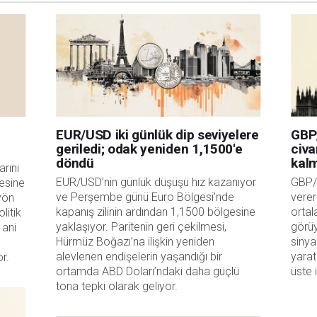
a katkıda bulunanlar tarafından genel piyasa yorumu olarak verilmiştir ve yatırım
bilgilerin kullanımı nedeniyle doğrudan yada dolaylı olarak ortaya çıkabilecek
aksızın herhangi bir kayıp ya da hasar için sorumluluk kabul etmemektedir.
EUR/USD iki günlük dip seviyelere
GBP
geriledi; odak yeniden 1,1500'e
civa
döndü
kal
rını 
EUR/USD’nin günlük düşüşü hız kazanıyor 
GBP/U
esine 
ve Perşembe günü Euro Bölgesi’nde 
verer
yön 
kapanış zilinin ardından 1,1500 bölgesine 
ortal
itik 
yaklaşıyor. Paritenin geri çekilmesi, 
görüy
ani 
Hürmüz Boğazı’na ilişkin yeniden 
sinya
alevlenen endişelerin yaşandığı bir 
yarat
or.
ortamda ABD Doları’ndaki daha güçlü 
üste i
tona tepki olarak geliyor.