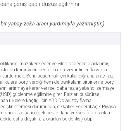
ı daha geniş çaplı düşüş eğilimini
 bir yapay zeka aracı yardımıyla yazılmıştır.)
olitikasını müzakere eder ve yılda önceden planlanmış
akkında karar verir. Fed'in iki görevi vardır: enflasyonu
 sürdürmek. Bunu başarmak için kullandığı ana araç faiz
bankalara borç verdiği hem de bankaların birbirlerine borç
nlarını artırmaya karar verirse, daha fazla yabancı sermaye
 (USD) güçlenme eğilimine girer. Faizleri düşürürse,
an ülkelere kaçtığı için ABD Doları zayıflama
n değiştirilmemesi durumunda, dikkatler Federal Açık Piyasa
 tonuna ve şahin (gelecekte daha yüksek faiz oranları
cekte daha düşük faiz oranları beklentisi) olup