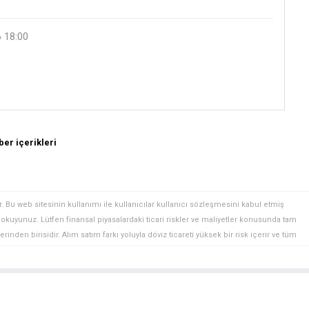
 18:00
er içerikleri
. Bu web sitesinin kullanımı ile kullanıcılar kullanıcı sözleşmesini kabul etmiş
ini okuyunuz. Lütfen finansal piyasalardaki ticari riskler ve maliyetler konusunda tam
rinden birisidir. Alım satım farkı yoluyla döviz ticareti yüksek bir risk içerir ve tüm
 finansal araçlar içinden döviz ticaretini tercih etmeden önce, yatırım nesnelerinizi,
zden geçiriniz. FXStreet’de ifade edilen görüşler bireysel yazarlara aittir, fxstreet.com
gilerde hatalar yada eksikler bulunabilir. FXStreet bağımsız yazarların görüşlerini
erhangi bir görüş, haber, araştırma, analiz, fiyatlar veya fxstreet.comtarafından bu