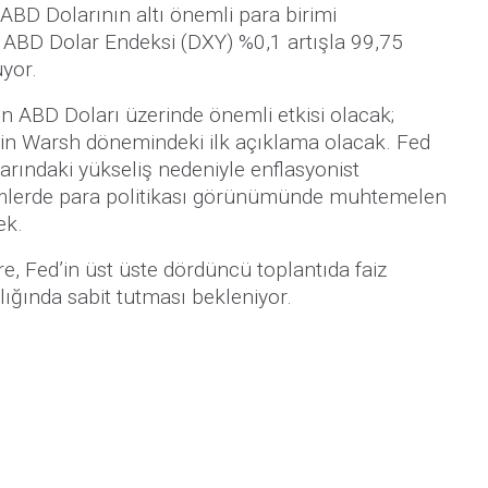
, ABD Dolarının altı önemli para birimi
n ABD Dolar Endeksi (DXY) %0,1 artışla 99,75
üyor.
ın ABD Doları üzerinde önemli etkisi olacak;
in Warsh dönemindeki ilk açıklama olacak. Fed
larındaki yükseliş nedeniyle enflasyonist
emlerde para politikası görünümünde muhtemelen
ek.
 Fed’in üst üste dördüncü toplantıda faiz
ığında sabit tutması bekleniyor.