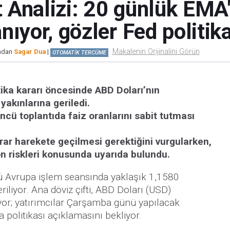
Analizi: 20 günlük EMA'
nıyor, gözler Fed politik
Makalenin Orijinalini Görün
ından
Sagar Dua
|
OTOMATİK TERCÜME
ika kararı öncesinde ABD Doları’nın
yakınlarına geriledi.
ncü toplantıda faiz oranlarını sabit tutması
ar harekete geçilmesi gerektiğini vurgularken,
on riskleri konusunda uyarıda bulundu.
ü Avrupa işlem seansında yaklaşık 1,1580
riliyor. Ana döviz çifti, ABD Doları (USD)
yor; yatırımcılar Çarşamba günü yapılacak
a politikası açıklamasını bekliyor.