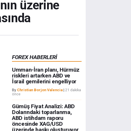
nın üzerine
asında
FOREX HABERLERİ
Umman-İran planı, Hürmüz
riskleri artarken ABD ve
İsrail gemilerini engelliyor
By
Christian Borjon Valencia
|
21 dakika
önce
Gümüş Fiyat Analizi: ABD
Dolarındaki toparlanma,
ABD istihdam raporu
öncesinde XAG/USD
üzerinde baskı oluşturuyor