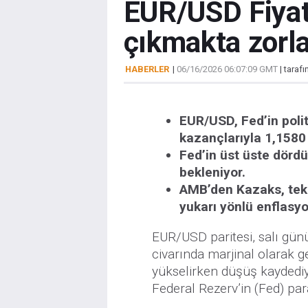
EUR/USD Fiyat 
çıkmakta zorla
HABERLER
|
06/16/2026 06:07:09 GMT
| taraf
EUR/USD, Fed’in polit
kazançlarıyla 1,1580 
Fed’in üst üste dördü
bekleniyor.
AMB’den Kazaks, tekr
yukarı yönlü enflasy
EUR/USD paritesi, salı gün
civarında marjinal olarak ge
yükselirken düşüş kaydedi
Federal Rezerv’in (Fed) par