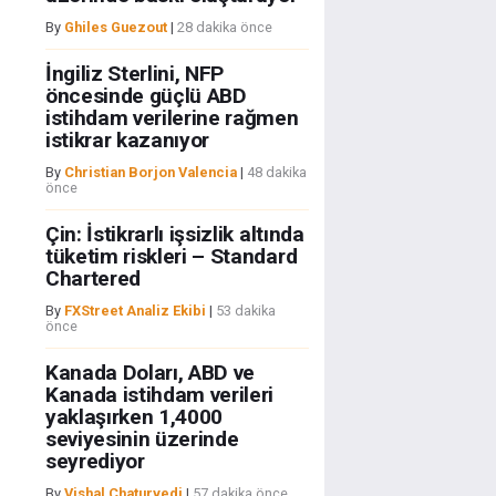
By
Ghiles Guezout
|
28 dakika önce
İngiliz Sterlini, NFP
öncesinde güçlü ABD
istihdam verilerine rağmen
istikrar kazanıyor
By
Christian Borjon Valencia
|
48 dakika
önce
Çin: İstikrarlı işsizlik altında
tüketim riskleri – Standard
Chartered
By
FXStreet Analiz Ekibi
|
53 dakika
önce
Kanada Doları, ABD ve
Kanada istihdam verileri
yaklaşırken 1,4000
seviyesinin üzerinde
seyrediyor
By
Vishal Chaturvedi
|
57 dakika önce