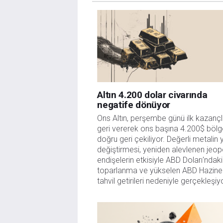
sitede yayınlanan bilgiler çalışanlar, ortaklar yad
danışmanlığı teşkil etmemektedir. FXStreet bu tür 
herhangi bir kar kaybı herhangi bir sınırlama olm
Altın 4.200 dolar civarında
negatife dönüyor
Ons Altın, perşembe günü ilk kazançla
geri vererek ons başına 4.200$ bölg
doğru geri çekiliyor. Değerli metalin 
değiştirmesi, yeniden alevlenen jeopol
endişelerin etkisiyle ABD Doları'ndaki 
toparlanma ve yükselen ABD Hazine 
tahvil getirileri nedeniyle gerçekleşiy