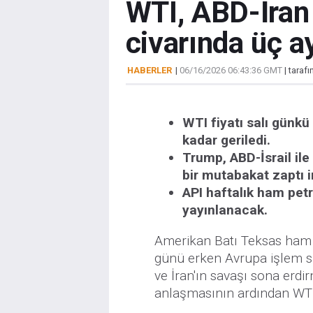
WTI, ABD-İran 
civarında üç ay
HABERLER
|
06/16/2026 06:43:36 GMT
| taraf
WTI fiyatı salı günk
kadar geriledi.
Trump, ABD-İsrail ile
bir mutabakat zaptı 
API haftalık ham petr
yayınlanacak.
Amerikan Batı Teksas ham p
günü erken Avrupa işlem s
ve İran'ın savaşı sona erdi
anlaşmasının ardından WTI 