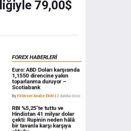
liğiyle 79,00$
FOREX HABERLERİ
Euro: ABD Doları karşısında
1,1550 direncine yakın
toparlanma duruyor –
Scotiabank
By
FXStreet Analiz Ekibi
|
3 dakika önce
RBI %5,25’te tuttu ve
Hindistan 41 milyar dolar
çekti: Rupinin neden hâlâ
bir tavanla karşı karşıya