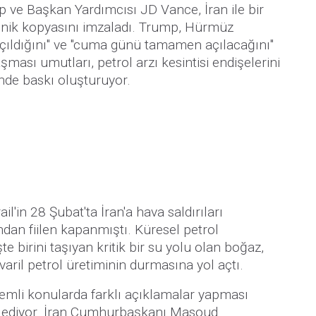
ve Başkan Yardımcısı JD Vance, İran ile bir
onik kopyasını imzaladı. Trump, Hürmüz
çıldığını" ve "cuma günü tamamen açılacağını"
aşması umutları, petrol arzı kesintisi endişelerini
rinde baskı oluşturuyor.
'in 28 Şubat'ta İran'a hava saldırıları
an fiilen kapanmıştı. Küresel petrol
te birini taşıyan kritik bir su yolu olan boğaz,
aril petrol üretiminin durmasına yol açtı.
nemli konularda farklı açıklamalar yapması
am ediyor. İran Cumhurbaşkanı Masoud