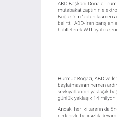
ABD Başkanı Donald Trump 
mutabakat zaptının elektr
Boğazı'nın "zaten kısmen a
belirtti. ABD-İran barış anl
hafifleterek WTI fiyatı üze
Hürmüz Boğazı, ABD ve İsrail
başlatmasının hemen ardınd
sevkiyatlarının yaklaşık beş
günlük yaklaşık 14 milyon v
Ancak, her iki tarafın da ö
nedeniyle belirsizlik dev