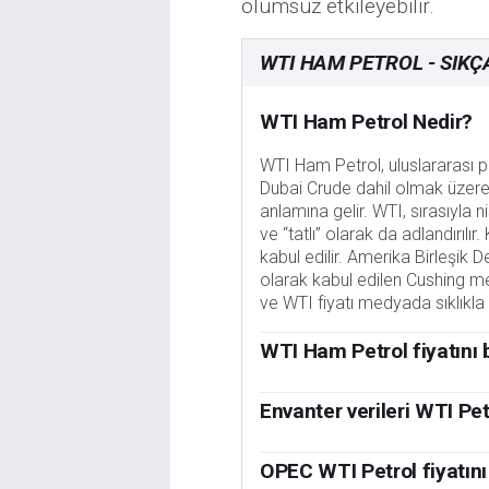
olumsuz etkileyebilir.
WTI HAM PETROL - SIKÇ
WTI Ham Petrol Nedir?
WTI Ham Petrol, uluslararası p
Dubai Crude dahil olmak üzere
anlamına gelir. WTI, sırasıyla n
ve “tatlı” olarak da adlandırılır
kabul edilir. Amerika Birleşik 
olarak kabul edilen Cushing merk
ve WTI fiyatı medyada sıklıkla
WTI Ham Petrol fiyatını b
Tüm varlıklar gibi, arz ve talep
küresel büyüme artan talebin it
Envanter verileri WTI Petr
de geçerlidir. Siyasi istikrarsız
Amerikan Petrol Enstitüsü (API)
fiyatları etkileyebilir. Petrol ü
Petrol envanter raporları WTI H
OPEC WTI Petrol fiyatını 
diğer önemli itici gücüdür. ABD