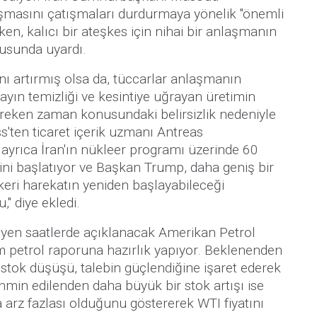
şmasını çatışmaları durdurmaya yönelik "önemli
rken, kalıcı bir ateşkes için nihai bir anlaşmanın
usunda uyardı.
nı artırmış olsa da, tüccarlar anlaşmanın
 mayın temizliği ve kesintiye uğrayan üretimin
reken zaman konusundaki belirsizlik nedeniyle
ss'ten ticaret içerik uzmanı Antreas
yrıca İran'ın nükleer programı üzerinde 60
ni başlatıyor ve Başkan Trump, daha geniş bir
ri harekatın yeniden başlayabileceği
" diye ekledi.
rleyen saatlerde açıklanacak Amerikan Petrol
am petrol raporuna hazırlık yapıyor. Beklenenden
stok düşüşü, talebin güçlendiğine işaret ederek
tahmin edilenden daha büyük bir stok artışı ise
 arz fazlası olduğunu göstererek WTI fiyatını