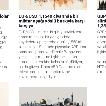
dolar
EUR/USD 1,1540 civarında bir
GBP
miktar aşağı yönlü baskıyla karşı
sür
karşıya
1,35
 
EUR/USD, üst üste iki gün yükseldikten 
GBP/
i 
sonra mütevazı bir geri çekilme 
civar
ktan 
kaydederek perşembe günü 1,1550'nin 
görme
eri 
altına sarktı. Bu arada piyasalar, ABD-İran 
yetki
k 
barış anlaşması ve Hürmüz Boğazı'nın 
ilişki
yeniden açılmasına ilişkin beklentiler 
tutark
konusunda temkinli kalmayı sürdürüyor; 
yatır
ı 
bu da güvenli liman ABD Doları'na olan 
NFP 
alin 
talebi canlı tutarak spotun ivme 
almak
kazanmasını engelliyor.