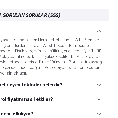
A SORULAN SORULAR (SSS)
iyasalarda satılan bir Ham Petrol türüdür. WTI, Brent ve
 üç ana türden biri olan West Texas Intermediate
ispeten düşük yerçekimi ve sülfür içeriği nedeniyle “hafif”
. Kolayca rafine edilebilen yüksek kaliteli bir Petrol olarak
Devletleri'nden temin edilir ve “Dünyanın Boru Hattı Kavşağı”
ezi üzerinden dağıtılır. Petrol piyasası için bir ölçüttür
 yer almaktadır.
elirleyen faktörler nelerdir?
 WTI Ham Petrol fiyatının temel itici güçleridir. Bu nedenle,
ici gücü olabilir ve zayıf küresel büyüme için bunun tersi
ol fiyatını nasıl etkiler?
lık, savaşlar ve yaptırımlar arzı kesintiye uğratabilir ve
 ve Enerji Bilgi Ajansı (EIA) tarafından yayınlanan haftalık
reten başlıca ülkelerden oluşan OPEC'in kararları, fiyatın bir
am Petrol fiyatını etkilemektedir. Stoklardaki değişiklikler
nasıl etkiliyor?
 Dolarının değeri WTI Ham Petrol fiyatını etkiler, çünkü