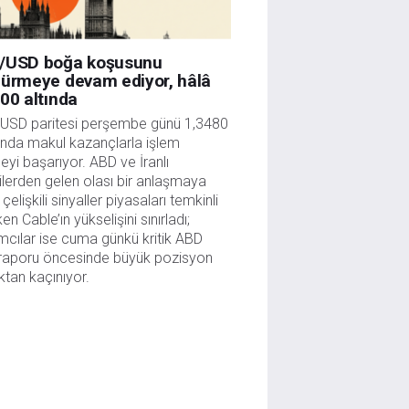
/USD boğa koşusunu
dürmeye devam ediyor, hâlâ
00 altında
USD paritesi perşembe günü 1,3480 
ında makul kazançlarla işlem 
yi başarıyor. ABD ve İranlı 
lilerden gelen olası bir anlaşmaya 
n çelişkili sinyaller piyasaları temkinli 
en Cable’ın yükselişini sınırladı; 
ımcılar ise cuma günkü kritik ABD 
raporu öncesinde büyük pozisyon 
tan kaçınıyor.