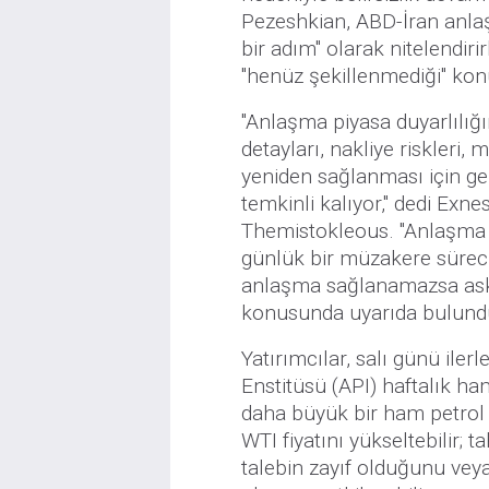
Pezeshkian, ABD-İran anla
bir adım" olarak nitelendiri
"henüz şekillenmediği" kon
"Anlaşma piyasa duyarlılığı
detayları, nakliye riskleri,
yeniden sağlanması için ge
temkinli kalıyor," dedi Exne
Themistokleous. "Anlaşma a
günlük bir müzakere süreci
anlaşma sağlanamazsa aske
konusunda uyarıda bulundu,
Yatırımcılar, salı günü ile
Enstitüsü (API) haftalık h
daha büyük bir ham petrol 
WTI fiyatını yükseltebilir; 
talebin zayıf olduğunu veya