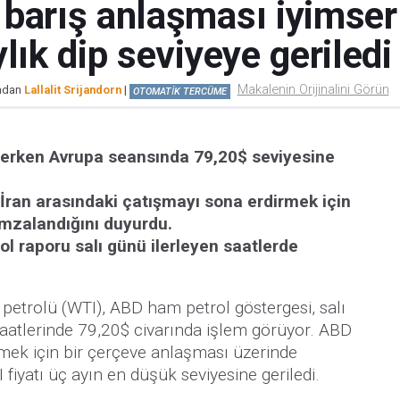
barış anlaşması iyimser
lık dip seviyeye geriledi
Makalenin Orijinalini Görün
ından
Lallalit Srijandorn
|
OTOMATİK TERCÜME
ü erken Avrupa seansında 79,20$ seviyesine
 İran arasındaki çatışmayı sona erdirmek için
imzalandığını duyurdu.
ol raporu salı günü ilerleyen saatlerde
etrolü (WTI), ABD ham petrol göstergesi, salı
aatlerinde 79,20$ civarında işlem görüyor. ABD
rmek için bir çerçeve anlaşması üzerinde
fiyatı üç ayın en düşük seviyesine geriledi.