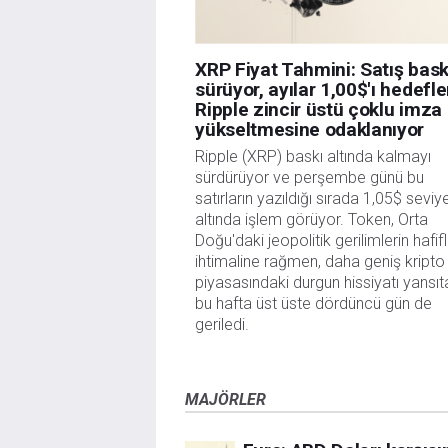
XRP Fiyat Tahmini: Satış bask
sürüyor, ayılar 1,00$'ı hedefl
Ripple zincir üstü çoklu imza
yükseltmesine odaklanıyor
Ripple (XRP) baskı altında kalmayı
sürdürüyor ve perşembe günü bu
satırların yazıldığı sırada 1,05$ seviy
altında işlem görüyor. Token, Orta
Doğu'daki jeopolitik gerilimlerin hafi
ihtimaline rağmen, daha geniş kripto
piyasasındaki durgun hissiyatı yansıt
bu hafta üst üste dördüncü gün de
geriledi.
MAJÖRLER