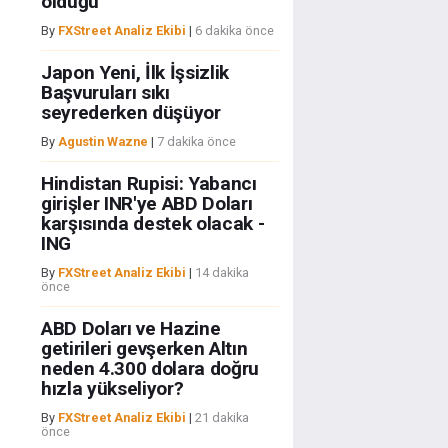
olduğu
By
FXStreet Analiz Ekibi
|
6 dakika önce
Japon Yeni, İlk İşsizlik
Başvuruları sıkı
seyrederken düşüyor
By
Agustin Wazne
|
7 dakika önce
Hindistan Rupisi: Yabancı
girişler INR'ye ABD Doları
karşısında destek olacak -
ING
By
FXStreet Analiz Ekibi
|
14 dakika
önce
ABD Doları ve Hazine
getirileri gevşerken Altın
neden 4.300 dolara doğru
hızla yükseliyor?
By
FXStreet Analiz Ekibi
|
21 dakika
önce