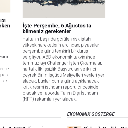
ısı
erken
İşte Perşembe, 6 Ağustos'ta
bilmeniz gerekenler
Haftanın başında görülen risk iştahı 
yüksek hareketlerin ardından, piyasalar 
perşembe günü temkinli bir duruş 
esinin
sergiliyor. ABD ekonomik takviminde 
temmuz ayı Challenger İşten Çıkarmalar, 
fleme
haftalık İlk İşsizlik Başvuruları ve ikinci 
 para
çeyrek Birim İşgücü Maliyetleri verileri yer 
arak
alacak; bunlar, cuma günü açıklanacak 
kritik resmi istihdam raporu öncesinde 
olacak ve raporda Tarım Dışı İstihdam 
(NFP) rakamları yer alacak.
EKONOMIK GÖSTERGE