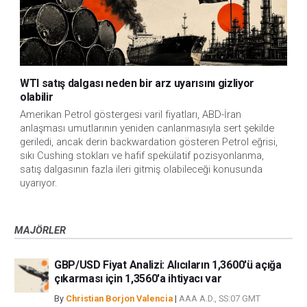
WTI satış dalgası neden bir arz uyarısını gizliyor
olabilir
Amerikan Petrol göstergesi varil fiyatları, ABD-İran
anlaşması umutlarının yeniden canlanmasıyla sert şekilde
geriledi, ancak derin backwardation gösteren Petrol eğrisi,
sıkı Cushing stokları ve hafif spekülatif pozisyonlanma,
satış dalgasının fazla ileri gitmiş olabileceği konusunda
uyarıyor.
MAJÖRLER
GBP/USD Fiyat Analizi: Alıcıların 1,3600'ü açığa
çıkarması için 1,3560'a ihtiyacı var
By
Christian Borjon Valencia
|
AAA A.D., SS:07 GMT