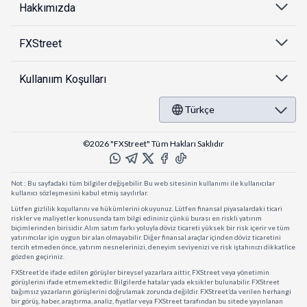
Hakkımızda
FXStreet
Kullanıım Koşulları
Türkçe
©2026 "FXStreet" Tüm Hakları Saklıdır
Not : Bu sayfadaki tüm bilgiler değişebilir. Bu web sitesinin kullanımı ile kullanıcılar
kullanıcı sözleşmesini kabul etmiş sayılırlar.
Lütfen gizlilik koşullarını ve hükümlerini okuyunuz. Lütfen finansal piyasalardaki ticari
riskler ve maliyetler konusunda tam bilgi edininiz çünkü burası en riskli yatırım
biçimlerinden birisidir. Alım satım farkı yoluyla döviz ticareti yüksek bir risk içerir ve tüm
yatırımcılar için uygun bir alan olmayabilir. Diğer finansal araçlar içinden döviz ticaretini
tercih etmeden önce, yatırım nesnelerinizi, deneyim seviyenizi ve risk iştahınızı dikkatlice
gözden geçiriniz.
FXStreet’de ifade edilen görüşler bireysel yazarlara aittir, FXStreet veya yönetimin
görüşlerini ifade etmemektedir. Bilgilerde hatalar yada eksikler bulunabilir. FXStreet
bağımsız yazarların görüşlerini doğrulamak zorunda değildir. FXStreet’da verilen herhangi
bir görüş, haber, araştırma, analiz, fiyatlar veya FXStreet tarafından bu sitede yayınlanan