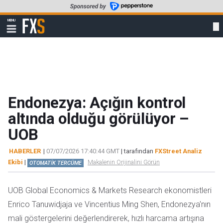
Skip
to
FXStreet
MENU
main
Show
navigation
content
Endonezya: Açığın kontrol
altında olduğu görülüyor –
UOB
HABERLER
|
07/07/2026 17:40:44 GMT
| tarafından
FXStreet Analiz
Ekibi
|
Makalenin Orijinalini Görün
OTOMATİK TERCÜME
UOB Global Economics & Markets Research ekonomistleri
Enrico Tanuwidjaja ve Vincentius Ming Shen, Endonezya'nın
mali göstergelerini değerlendirerek, hızlı harcama artışına