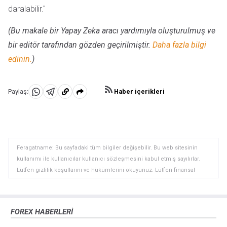
daralabilir."
(Bu makale bir Yapay Zeka aracı yardımıyla oluşturulmuş ve
bir editör tarafından gözden geçirilmiştir.
Daha fazla bilgi
edinin.
)
Haber içerikleri
Paylaş:
WhatsApp'da
Telegram'da
Panoya
Paylaş
Paylaş
kopyala
Feragatname: Bu sayfadaki tüm bilgiler değişebilir. Bu web sitesinin
kullanımı ile kullanıcılar kullanıcı sözleşmesini kabul etmiş sayılırlar.
Lütfen gizlilik koşullarını ve hükümlerini okuyunuz. Lütfen finansal
piyasalardaki ticari riskler ve maliyetler konusunda tam bilgi edininiz
çünkü burası en riskli yatırım biçimlerinden birisidir. Alım satım farkı
yoluyla döviz ticareti yüksek bir risk içerir ve tüm yatırımcılar için uygun
FOREX HABERLERİ
bir alan olmayabilir. Diğer finansal araçlar içinden döviz ticaretini tercih
etmeden önce, yatırım nesnelerinizi, deneyim seviyenizi ve risk