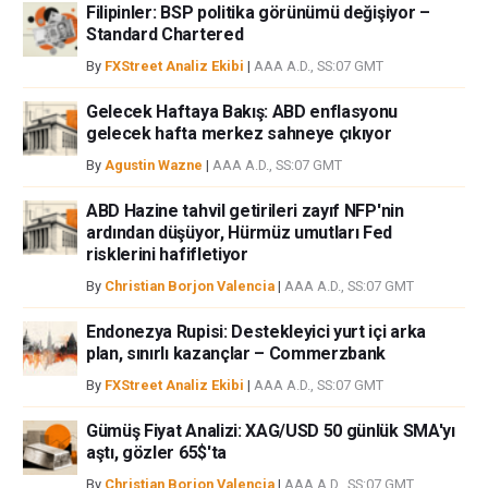
Filipinler: BSP politika görünümü değişiyor –
Standard Chartered
By
FXStreet Analiz Ekibi
|
AAA A.D., SS:07 GMT
Gelecek Haftaya Bakış: ABD enflasyonu
gelecek hafta merkez sahneye çıkıyor
By
Agustin Wazne
|
AAA A.D., SS:07 GMT
ABD Hazine tahvil getirileri zayıf NFP'nin
ardından düşüyor, Hürmüz umutları Fed
risklerini hafifletiyor
By
Christian Borjon Valencia
|
AAA A.D., SS:07 GMT
Endonezya Rupisi: Destekleyici yurt içi arka
plan, sınırlı kazançlar – Commerzbank
By
FXStreet Analiz Ekibi
|
AAA A.D., SS:07 GMT
Gümüş Fiyat Analizi: XAG/USD 50 günlük SMA'yı
aştı, gözler 65$'ta
By
Christian Borjon Valencia
|
AAA A.D., SS:07 GMT