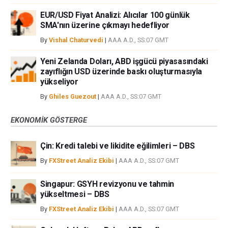
EUR/USD Fiyat Analizi: Alıcılar 100 günlük
SMA'nın üzerine çıkmayı hedefliyor
By
Vishal Chaturvedi
|
AAA A.D., SS:07 GMT
Yeni Zelanda Doları, ABD işgücü piyasasındaki
zayıflığın USD üzerinde baskı oluşturmasıyla
yükseliyor
By
Ghiles Guezout
|
AAA A.D., SS:07 GMT
EKONOMIK GÖSTERGE
Çin: Kredi talebi ve likidite eğilimleri – DBS
By
FXStreet Analiz Ekibi
|
AAA A.D., SS:07 GMT
Singapur: GSYH revizyonu ve tahmin
yükseltmesi – DBS
By
FXStreet Analiz Ekibi
|
AAA A.D., SS:07 GMT