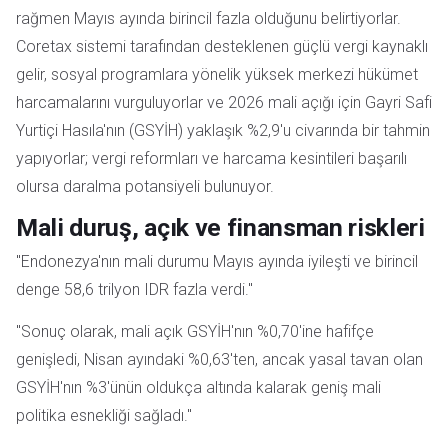
rağmen Mayıs ayında birincil fazla olduğunu belirtiyorlar.
Coretax sistemi tarafından desteklenen güçlü vergi kaynaklı
gelir, sosyal programlara yönelik yüksek merkezi hükümet
harcamalarını vurguluyorlar ve 2026 mali açığı için Gayri Safi
Yurtiçi Hasıla'nın (GSYİH) yaklaşık %2,9'u civarında bir tahmin
yapıyorlar; vergi reformları ve harcama kesintileri başarılı
olursa daralma potansiyeli bulunuyor.
Mali duruş, açık ve finansman riskleri
"Endonezya'nın mali durumu Mayıs ayında iyileşti ve birincil
denge 58,6 trilyon IDR fazla verdi."
"Sonuç olarak, mali açık GSYİH'nın %0,70'ine hafifçe
genişledi, Nisan ayındaki %0,63'ten, ancak yasal tavan olan
GSYİH'nın %3'ünün oldukça altında kalarak geniş mali
politika esnekliği sağladı."