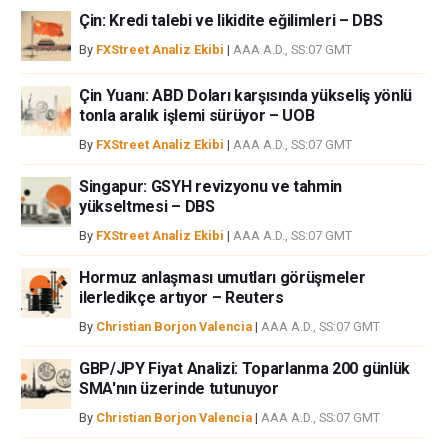
Çin: Kredi talebi ve likidite eğilimleri – DBS
iştahınızı dikkatlice gözden geçiriniz. FXStreet’de ifade edilen görüşler
bireysel yazarlara aittir, fxstreet.com veya yönetimin görüşlerini ifade
By
FXStreet Analiz Ekibi
|
AAA A.D., SS:07 GMT
etmemektedir. Bilgilerde hatalar yada eksikler bulunabilir. FXStreet
bağımsız yazarların görüşlerini doğrulamak zorunda değildir.
Çin Yuanı: ABD Doları karşısında yükseliş yönlü
FXStreet’de verilen herhangi bir görüş, haber, araştırma, analiz, fiyatlar
tonla aralık işlemi sürüyor – UOB
veya fxstreet.comtarafından bu sitede yayınlanan bilgiler çalışanlar,
By
FXStreet Analiz Ekibi
|
AAA A.D., SS:07 GMT
ortaklar yada katkıda bulunanlar tarafından genel piyasa yorumu olarak
verilmiştir ve yatırım danışmanlığı teşkil etmemektedir. FXStreet bu tür
Singapur: GSYH revizyonu ve tahmin
bilgilerin kullanımı nedeniyle doğrudan yada dolaylı olarak ortaya
yükseltmesi – DBS
çıkabilecek herhangi bir kar kaybı herhangi bir sınırlama olmaksızın
By
FXStreet Analiz Ekibi
|
AAA A.D., SS:07 GMT
herhangi bir kayıp ya da hasar için sorumluluk kabul etmemektedir.
Hormuz anlaşması umutları görüşmeler
ilerledikçe artıyor – Reuters
By
Christian Borjon Valencia
|
AAA A.D., SS:07 GMT
GBP/JPY Fiyat Analizi: Toparlanma 200 günlük
SMA'nın üzerinde tutunuyor
By
Christian Borjon Valencia
|
AAA A.D., SS:07 GMT