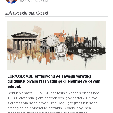
AAA A.D., SS:24 GMT
EDITÖRLERIN SEÇTIKLERI
EUR/USD: ABD enflasyonu ve savaşın yarattığı
durgunluk piyasa hissiyatını şekillendirmeye devam
edecek
Sönük bir hafta, EUR/USD paritesinin kapanış öncesinde
1,1560 civarında işlem görerek yeni çok haftalık zirveye
sıçramasıyla sona eriyor. Orta Doğu çatışmasının sona
ereceğine dair iyimserlik, haftanın ilk yarısı boyunca