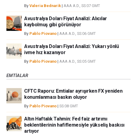
By
Valeria Bednarik
|
AAA A.D., SS:07 GMT
Avustralya Doları Fiyat Analizi: Alıcılar
kaybolmuş gibi görünüyor
By
Pablo Piovano
|
AAA A.D., SS:06 GMT
Avustralya Doları Fiyat Analizi: Yukarı yönlü
ivme hız kazanıyor
By
Pablo Piovano
|
AAA A.D., SS:05 GMT
EMTIALAR
CFTC Raporu: Emtialar ayrışırken FX yeniden
konumlanması baskın oluyor
By
Pablo Piovano
|
SS:08 GMT
Altın Haftalık Tahmin: Fed faiz artırımı
beklentilerinin hafiflemesiyle yükseliş baskısı
artıyor