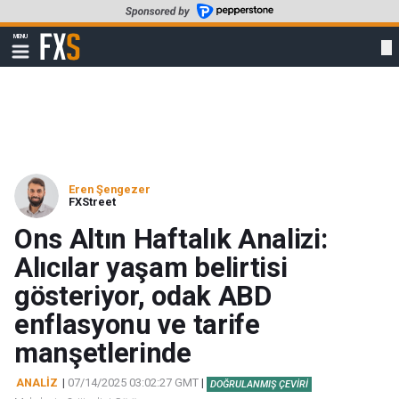
Skip
to
FXStreet
MENU
main
Show
navigation
content
Eren Şengezer
FXStreet
Ons Altın Haftalık Analizi:
Alıcılar yaşam belirtisi
gösteriyor, odak ABD
enflasyonu ve tarife
manşetlerinde
ANALİZ
|
07/14/2025 03:02:27 GMT
|
DOĞRULANMIŞ ÇEVIRI