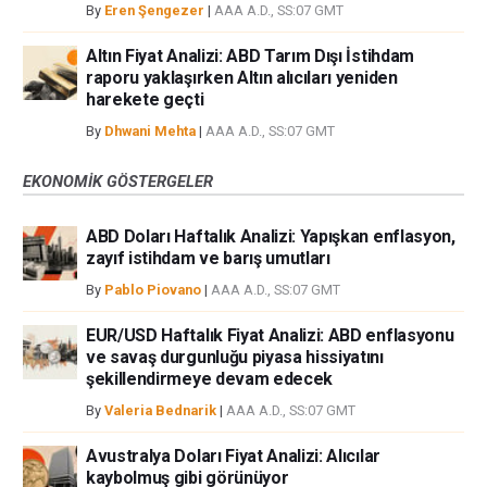
By
Eren Şengezer
|
AAA A.D., SS:07 GMT
Altın Fiyat Analizi: ABD Tarım Dışı İstihdam
raporu yaklaşırken Altın alıcıları yeniden
harekete geçti
By
Dhwani Mehta
|
AAA A.D., SS:07 GMT
EKONOMIK GÖSTERGELER
ABD Doları Haftalık Analizi: Yapışkan enflasyon,
zayıf istihdam ve barış umutları
By
Pablo Piovano
|
AAA A.D., SS:07 GMT
EUR/USD Haftalık Fiyat Analizi: ABD enflasyonu
ve savaş durgunluğu piyasa hissiyatını
şekillendirmeye devam edecek
By
Valeria Bednarik
|
AAA A.D., SS:07 GMT
Avustralya Doları Fiyat Analizi: Alıcılar
kaybolmuş gibi görünüyor