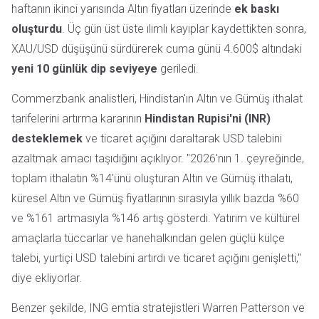
haftanın ikinci yarısında Altın fiyatları üzerinde
ek baskı
oluşturdu
. Üç gün üst üste ılımlı kayıplar kaydettikten sonra,
XAU/USD düşüşünü sürdürerek cuma günü 4.600$ altındaki
yeni 10 günlük dip seviyeye
geriledi.
Commerzbank analistleri, Hindistan'ın Altın ve Gümüş ithalat
tarifelerini artırma kararının
Hindistan Rupisi'ni (INR)
desteklemek
ve ticaret açığını daraltarak USD talebini
azaltmak amacı taşıdığını açıklıyor. "2026'nın 1. çeyreğinde,
toplam ithalatın %14'ünü oluşturan Altın ve Gümüş ithalatı,
küresel Altın ve Gümüş fiyatlarının sırasıyla yıllık bazda %60
ve %161 artmasıyla %146 artış gösterdi. Yatırım ve kültürel
amaçlarla tüccarlar ve hanehalkından gelen güçlü külçe
talebi, yurtiçi USD talebini artırdı ve ticaret açığını genişletti,"
diye ekliyorlar.
Benzer şekilde, ING emtia stratejistleri Warren Patterson ve