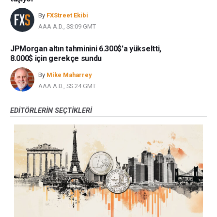
bilgilerin kullanımı nedeniyle doğrudan yada dolaylı olarak ortaya
By
FXStreet Ekibi
çıkabilecek herhangi bir kar kaybı herhangi bir sınırlama olmaksızın
AAA A.D., SS:09 GMT
herhangi bir kayıp ya da hasar için sorumluluk kabul etmemektedir.
JPMorgan altın tahminini 6.300$'a yükseltti,
8.000$ için gerekçe sundu
By
Mike Maharrey
AAA A.D., SS:24 GMT
EDITÖRLERIN SEÇTIKLERI