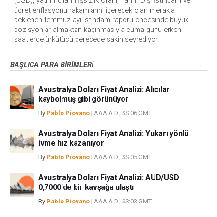
(USD), yatırımcıların İşsizlik Oranı, Tarım Dışı İstihdam ve
ücret enflasyonu rakamlarını içerecek olan merakla
beklenen temmuz ayı istihdam raporu öncesinde büyük
pozisyonlar almaktan kaçınmasıyla cuma günü erken
saatlerde ürkütücü derecede sakin seyrediyor.
BAŞLICA PARA BIRIMLERI
Avustralya Doları Fiyat Analizi: Alıcılar
kaybolmuş gibi görünüyor
By
Pablo Piovano
|
AAA A.D., SS:06 GMT
Avustralya Doları Fiyat Analizi: Yukarı yönlü
ivme hız kazanıyor
By
Pablo Piovano
|
AAA A.D., SS:05 GMT
Avustralya Doları Fiyat Analizi: AUD/USD
0,7000'de bir kavşağa ulaştı
By
Pablo Piovano
|
AAA A.D., SS:03 GMT