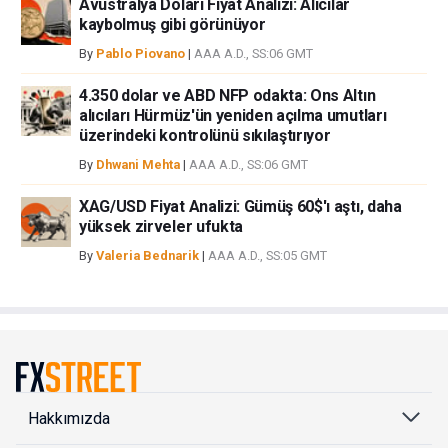
Avustralya Doları Fiyat Analizi: Alıcılar
kaybolmuş gibi görünüyor
By
Pablo Piovano
|
AAA A.D., SS:06 GMT
4.350 dolar ve ABD NFP odakta: Ons Altın
alıcıları Hürmüz'ün yeniden açılma umutları
üzerindeki kontrolünü sıkılaştırıyor
By
Dhwani Mehta
|
AAA A.D., SS:06 GMT
XAG/USD Fiyat Analizi: Gümüş 60$'ı aştı, daha
yüksek zirveler ufukta
By
Valeria Bednarik
|
AAA A.D., SS:05 GMT
Hakkımızda