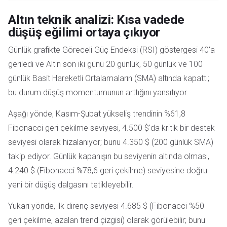
Altın teknik analizi: Kısa vadede
düşüş eğilimi ortaya çıkıyor
Günlük grafikte Göreceli Güç Endeksi (RSI) göstergesi 40'a
geriledi ve Altın son iki günü 20 günlük, 50 günlük ve 100
günlük Basit Hareketli Ortalamaların (SMA) altında kapattı;
bu durum düşüş momentumunun arttığını yansıtıyor.
Aşağı yönde, Kasım-Şubat yükseliş trendinin %61,8
Fibonacci geri çekilme seviyesi, 4.500 $'da kritik bir destek
seviyesi olarak hizalanıyor; bunu 4.350 $ (200 günlük SMA)
takip ediyor. Günlük kapanışın bu seviyenin altında olması,
4.240 $ (Fibonacci %78,6 geri çekilme) seviyesine doğru
yeni bir düşüş dalgasını tetikleyebilir.
Yukarı yönde, ilk direnç seviyesi 4.685 $ (Fibonacci %50
geri çekilme, azalan trend çizgisi) olarak görülebilir; bunu