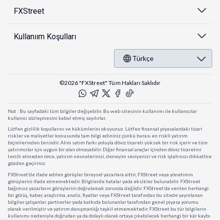
FXStreet
Kullanıım Koşulları
Türkçe
©2026 "FXStreet" Tüm Hakları Saklıdır
Not : Bu sayfadaki tüm bilgiler değişebilir. Bu web sitesinin kullanımı ile kullanıcılar
kullanıcı sözleşmesini kabul etmiş sayılırlar.
Lütfen gizlilik koşullarını ve hükümlerini okuyunuz. Lütfen finansal piyasalardaki ticari
riskler ve maliyetler konusunda tam bilgi edininiz çünkü burası en riskli yatırım
biçimlerinden birisidir. Alım satım farkı yoluyla döviz ticareti yüksek bir risk içerir ve tüm
yatırımcılar için uygun bir alan olmayabilir. Diğer finansal araçlar içinden döviz ticaretini
tercih etmeden önce, yatırım nesnelerinizi, deneyim seviyenizi ve risk iştahınızı dikkatlice
gözden geçiriniz.
FXStreet’de ifade edilen görüşler bireysel yazarlara aittir, FXStreet veya yönetimin
görüşlerini ifade etmemektedir. Bilgilerde hatalar yada eksikler bulunabilir. FXStreet
bağımsız yazarların görüşlerini doğrulamak zorunda değildir. FXStreet’da verilen herhangi
bir görüş, haber, araştırma, analiz, fiyatlar veya FXStreet tarafından bu sitede yayınlanan
bilgiler çalışanlar, partnerler yada katkıda bulunanlar tarafından genel piyasa yorumu
olarak verilmiştir ve yatırım danışmanlığı teşkil etmemektedir. FXStreet bu tür bilgilerin
kullanımı nedeniyle doğrudan ya da dolaylı olarak ortaya çıkabilecek herhangi bir kâr kaybı