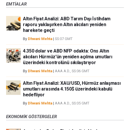
EMTIALAR
Altın Fiyat Analizi: ABD Tarım Dışı İstihdam
raporu yaklaşırken Altın alıcıları yeniden
harekete geçti
By
Dhwani Mehta
|
SS:07 GMT
4.350 dolar ve ABD NFP odakta: Ons Altın
alıcıları Hürmüz'ün yeniden açılma umutları
üzerindeki kontrolünü sıkılaştırıyor
By
Dhwani Mehta
|
AAA A.D., SS:06 GMT
Altın Fiyat Analizi: XAU/USD, Hürmüz anlaşması
umutları arasında 4.150$ üzerindeki kabulü
hedefliyor
By
Dhwani Mehta
|
AAA A.D., SS:05 GMT
EKONOMIK GÖSTERGELER