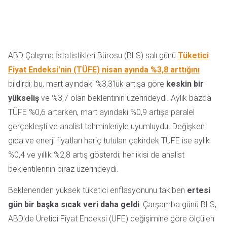
ABD Çalışma İstatistikleri Bürosu (BLS) salı günü
Tüketici
Fiyat Endeksi'nin (TÜFE) nisan ayında %3,8 arttığını
bildirdi; bu, mart ayındaki %3,3'lük artışa göre
keskin bir
yükseliş
ve %3,7 olan beklentinin üzerindeydi. Aylık bazda
TÜFE %0,6 artarken, mart ayındaki %0,9 artışa paralel
gerçekleşti ve analist tahminleriyle uyumluydu. Değişken
gıda ve enerji fiyatları hariç tutulan çekirdek TÜFE ise aylık
%0,4 ve yıllık %2,8 artış gösterdi; her ikisi de analist
beklentilerinin biraz üzerindeydi.
Beklenenden yüksek tüketici enflasyonunu takiben
ertesi
gün bir başka sıcak veri daha geldi
: Çarşamba günü BLS,
ABD'de Üretici Fiyat Endeksi (ÜFE) değişimine göre ölçülen