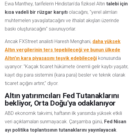
Ewa Manthey, tarifelerin Hindistan'da fiziksel Altın
talebi için
kısa vadeli bir rüzgar karşıtı
olacağını, "yerel alımları
muhtemelen yavaşlatacağını ve ithalat akışları üzerinde
baskı oluşturacağını" savunuyorlar.
Ancak FXStreet analisti Haresh Menghani,
daha yüksek
Altın vergilerinin ters tepebileceği
ve bunun ülkede
Altın'ın kara piyasasını teşvik edebileceği
konusunda
uyarıyor: "Kaçak ticaret hükümete önemli gelir kaybı yaşatır,
kayıt dışı para sistemini (kara para) besler ve teknik olarak
ticaret açığını artırır," diyor.
Altın yatırımcıları Fed Tutanaklarını
bekliyor, Orta Doğu'ya odaklanıyor
ABD ekonomik takvimi, haftanın ilk yarısında yüksek etkili
veri açıklamaları sunmayacak. Çarşamba günü,
Fed Nisan
ayı politika toplantısının tutanaklarını yayınlayacak
.