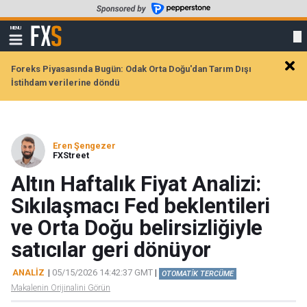
Skip
to
FXStreet
MENU
main
Show
navigation
content
Foreks Piyasasında Bugün: Odak Orta Doğu'dan Tarım Dışı
Clos
İstihdam verilerine döndü
alert
Eren Şengezer
FXStreet
Altın Haftalık Fiyat Analizi:
Sıkılaşmacı Fed beklentileri
ve Orta Doğu belirsizliğiyle
satıcılar geri dönüyor
ANALİZ
|
05/15/2026 14:42:37 GMT
|
OTOMATİK TERCÜME
Makalenin Orijinalini Görün