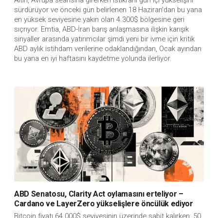
Altın, Avrupa seansına girerken istikrarlı gün içi yükselişini 
sürdürüyor ve önceki gün belirlenen 18 Haziran'dan bu yana 
en yüksek seviyesine yakın olan 4.300$ bölgesine geri 
sıçrıyor. Emtia, ABD-İran barış anlaşmasına ilişkin karışık 
sinyaller arasında yatırımcılar şimdi yeni bir ivme için kritik 
ABD aylık istihdam verilerine odaklandığından, Ocak ayından 
bu yana en iyi haftasını kaydetme yolunda ilerliyor.
ABD Senatosu, Clarity Act oylamasını erteliyor –
Cardano ve LayerZero yükselişlere öncülük ediyor
Bitcoin fiyatı 64.000$ seviyesinin üzerinde sabit kalırken, 50 