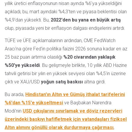
yıllık üretici enflasyonunun nisan ayında %6'ya yükseldiğini
açıkladı; bu, mart ayındaki %4,3'ten ve piyasa beklentisi olan
%4,9'dan yüksekti. Bu,
2022'den bu yana en büyük artış
olup, piyasada yeni bir enflasyon dalgası endişelerini artırdı.
TÜFE ve ÜFE açıklamalarının ardından, CME FedWatch
Aracı'na göre Fed'in politika faizini 2026 sonuna kadar en az
25 baz puan artırma olasılığı
%20 civarından yaklaşık
%50'ye yükseldi
. Bu gelişmeyle birlikte, 10 yıllık ABD Hazine
tahvili getirisi bir yılın en yüksek seviyesi olan %4,5'in üzerine
çıktı ve XAU/USD
yoğun satış baskısı
altına girdi.
Bu arada,
Hindistan'ın Altın ve Gümüş ithalat tarifelerini
%6'dan %15'e yükseltmesi
ve Başbakan Narendra
Modi'nin
USD çıkışlarını sınırlamak ve döviz rezervleri
üzerindeki baskıyı hafifletmek için vatandaşları fiziksel
Altın alımını gönüllü olarak durdurmaya çağırması
,