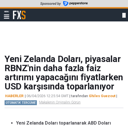
Skip
to
FXStreet
MENU
main
Show
navigation
content
Yeni Zelanda Doları, piyasalar
RBNZ'nin daha fazla faiz
artırımı yapacağını fiyatlarken
USD karşısında toparlanıyor
HABERLER
|
06/04/2026 12:25:54 GMT
| tarafından
Ghiles Guezout
|
Makalenin Orijinalini Görün
OTOMATİK TERCÜME
Yeni Zelanda Doları toparlanarak ABD Doları