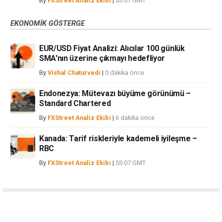
By
FXStreet Analiz Ekibi
|
SS:07 GMT
EKONOMIK GÖSTERGE
EUR/USD Fiyat Analizi: Alıcılar 100 günlük
SMA'nın üzerine çıkmayı hedefliyor
By
Vishal Chaturvedi
|
0 dakika önce
Endonezya: Mütevazı büyüme görünümü –
Standard Chartered
By
FXStreet Analiz Ekibi
|
6 dakika önce
Kanada: Tarif riskleriyle kademeli iyileşme –
RBC
By
FXStreet Analiz Ekibi
|
SS:07 GMT