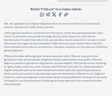
©2026 "FXStreet" Tüm Hakları Saklıdır
Not : Bu sayfadaki tüm bilgiler değişebilir. Bu web sitesinin kullanımı ile kullanıcılar
kullanıcı sözleşmesini kabul etmiş sayılırlar.
Lütfen gizlilik koşullarını ve hükümlerini okuyunuz. Lütfen finansal piyasalardaki ticari
riskler ve maliyetler konusunda tam bilgi edininiz çünkü burası en riskli yatırım
biçimlerinden birisidir. Alım satım farkı yoluyla döviz ticareti yüksek bir risk içerir ve tüm
yatırımcılar için uygun bir alan olmayabilir. Diğer finansal araçlar içinden döviz ticaretini
tercih etmeden önce, yatırım nesnelerinizi, deneyim seviyenizi ve risk iştahınızı dikkatlice
gözden geçiriniz.
FXStreet’de ifade edilen görüşler bireysel yazarlara aittir, FXStreet veya yönetimin
görüşlerini ifade etmemektedir. Bilgilerde hatalar yada eksikler bulunabilir. FXStreet
bağımsız yazarların görüşlerini doğrulamak zorunda değildir. FXStreet’da verilen herhangi
bir görüş, haber, araştırma, analiz, fiyatlar veya FXStreet tarafından bu sitede yayınlanan
bilgiler çalışanlar, partnerler yada katkıda bulunanlar tarafından genel piyasa yorumu
olarak verilmiştir ve yatırım danışmanlığı teşkil etmemektedir. FXStreet bu tür bilgilerin
kullanımı nedeniyle doğrudan ya da dolaylı olarak ortaya çıkabilecek herhangi bir kâr kaybı
herhangi bir sınırlama olmaksızın herhangi bir kayıp yada hasar için sorumluluk kabul
etmemektedir.