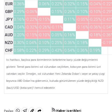
EUR
0.36%
0.06%
0.22%
0.32%
0.15%
-0.04%
-0.22
GBP
0.29%
-0.06%
0.15%
0.26%
0.10%
-0.10%
-0.29
JPY
0.16%
-0.22%
-0.15%
0.11%
-0.05%
-0.25%
-0.43
CAD
0.04%
-0.32%
-0.26%
-0.11%
-0.16%
-0.36%
-0.54
AUD
0.20%
-0.15%
-0.10%
0.05%
0.16%
-0.18%
-0.36
NZD
0.30%
0.04%
0.10%
0.25%
0.36%
0.18%
-0.19
CHF
0.58%
0.22%
0.29%
0.43%
0.54%
0.36%
0.19%
Isı haritası, başlıca para birimlerinin birbirlerine karşı yüzde değişimlerini
gösterir. Temel para birimi sol sütundan seçilirken, kotasyon para birimi üst
satırdan seçilir. Örneğin, sol sütundan Yeni Zelanda Doları'ı seçer ve yatay çizgi
boyunca ABD Doları'na giderseniz, kutuda görüntülenen yüzde değişikliği NZD
(baz)/USD (kotasyon)'i temsil edecektir.
Haber içerikleri
Paylaş: