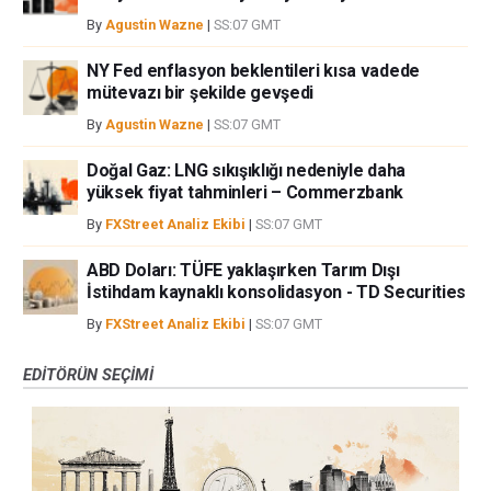
By
Agustin Wazne
|
SS:07 GMT
NY Fed enflasyon beklentileri kısa vadede
mütevazı bir şekilde gevşedi
By
Agustin Wazne
|
SS:07 GMT
Doğal Gaz: LNG sıkışıklığı nedeniyle daha
yüksek fiyat tahminleri – Commerzbank
By
FXStreet Analiz Ekibi
|
SS:07 GMT
ABD Doları: TÜFE yaklaşırken Tarım Dışı
İstihdam kaynaklı konsolidasyon - TD Securities
By
FXStreet Analiz Ekibi
|
SS:07 GMT
EDITÖRÜN SEÇIMI