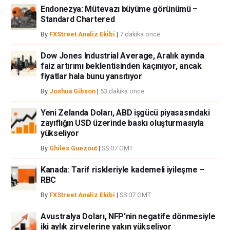
bilgilerin kullanımı nedeniyle doğrudan yada dolaylı olarak ortaya
Endonezya: Mütevazı büyüme görünümü –
çıkabilecek herhangi bir kar kaybı herhangi bir sınırlama olmaksızın
Standard Chartered
herhangi bir kayıp ya da hasar için sorumluluk kabul etmemektedir.
By
FXStreet Analiz Ekibi
|
7 dakika önce
Dow Jones Industrial Average, Aralık ayında
faiz artırımı beklentisinden kaçınıyor, ancak
fiyatlar hala bunu yansıtıyor
By
Joshua Gibson
|
53 dakika önce
Yeni Zelanda Doları, ABD işgücü piyasasındaki
zayıflığın USD üzerinde baskı oluşturmasıyla
yükseliyor
By
Ghiles Guezout
|
SS:07 GMT
Kanada: Tarif riskleriyle kademeli iyileşme –
RBC
By
FXStreet Analiz Ekibi
|
SS:07 GMT
Avustralya Doları, NFP'nin negatife dönmesiyle
iki aylık zirvelerine yakın yükseliyor