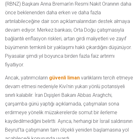
(RBNZ) Başkanı Anna Breman'ın Resmi Nakit Oranının daha
önce beklenenden daha erken ve daha fazla
artırılabileceğine dair son açıklamalarından destek almaya
devam ediyor. Merkez bankası, Orta Doğu çatışmasıyla
bağlantılı enflasyon riskleri, artan girdi maliyetleri ve zayıf
büyümenin temkinli bir yaklaşımı haklı çıkardığını düşünüyor.
Piyasalar şimdi yıl boyunca birden fazla faiz artırımı
fiyatlıyor.
Ancak, yatırımcıların
güvenli liman
varlıklarını tercih etmeye
devam etmesi nedeniyle Kivi'nin yukarı yönlü potansiyeli
sınırlı kalabilir. İran Dışişleri Bakanı Abbas Araghchi,
çarşamba günü yaptığı açıklamada, çatışmaları sona
erdirmeye yönelik müzakerelerde somut bir ilerleme
kaydedilmediğini belirtti. Ayrıca, herhangi bir İsrail saldırısının
Beyrut'ta çatışmanın tam ölçekli yeniden başlamasına yol
açabileceği konusunda uyardı.