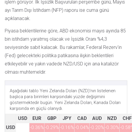
işlem görüyor. İlk İşsizlik Başvuruları perşembe günü, Mayıs
ayı Tarım Dışı İstihdam (NFP) raporu ise cuma günü
açıklanacak.
Piyasa beklentilerine göre, ABD ekonomisi mayıs ayında 85
bin istihdam yaratmış olacak ve İşsizlik Oranı %4,3
seviyesinde sabit kalacak. Bu rakamlar, Federal Rezerv'in
(Fed) gelecekteki politika patikasına ilişkin beklentileri
etkileyebilir ve yakın vadede NZD/USD için ana katalizör
olması muhtemeldir.
Aşağıdaki tablo Yeni Zelanda Doları (NZD)'nın listelenen
başlıca para birimleri karşısındaki yüzde değişimini
göstermektedir bugün. Yeni Zelanda Doları, Kanada Doları
karşısında en güçlü olanıydı.
USD
EUR
GBP
JPY
CAD
AUD
NZD
CHF
USD
-0.36%
-0.29%
-0.16%
-0.04%
-0.20%
-0.30%
-0.58