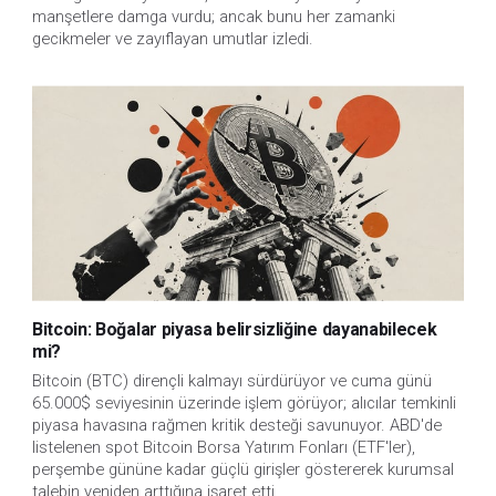
manşetlere damga vurdu; ancak bunu her zamanki
gecikmeler ve zayıflayan umutlar izledi.
Bitcoin: Boğalar piyasa belirsizliğine dayanabilecek
mi?
Bitcoin (BTC) dirençli kalmayı sürdürüyor ve cuma günü
65.000$ seviyesinin üzerinde işlem görüyor; alıcılar temkinli
piyasa havasına rağmen kritik desteği savunuyor. ABD'de
listelenen spot Bitcoin Borsa Yatırım Fonları (ETF'ler),
perşembe gününe kadar güçlü girişler göstererek kurumsal
talebin yeniden arttığına işaret etti.