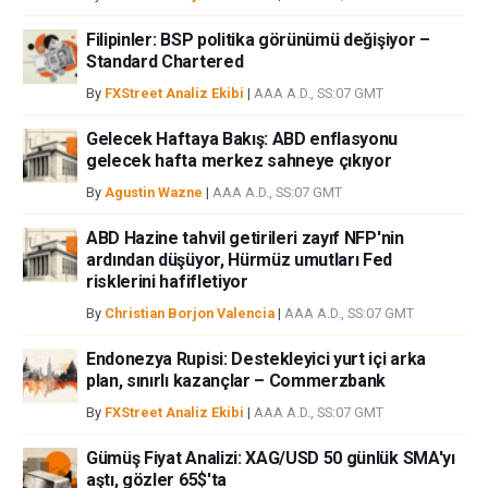
Filipinler: BSP politika görünümü değişiyor –
Standard Chartered
By
FXStreet Analiz Ekibi
|
AAA A.D., SS:07 GMT
Gelecek Haftaya Bakış: ABD enflasyonu
gelecek hafta merkez sahneye çıkıyor
By
Agustin Wazne
|
AAA A.D., SS:07 GMT
ABD Hazine tahvil getirileri zayıf NFP'nin
ardından düşüyor, Hürmüz umutları Fed
risklerini hafifletiyor
By
Christian Borjon Valencia
|
AAA A.D., SS:07 GMT
Endonezya Rupisi: Destekleyici yurt içi arka
plan, sınırlı kazançlar – Commerzbank
By
FXStreet Analiz Ekibi
|
AAA A.D., SS:07 GMT
Gümüş Fiyat Analizi: XAG/USD 50 günlük SMA'yı
aştı, gözler 65$'ta