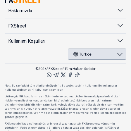
Hakkımızda
FXStreet
Kullanıım Koşulları
Türkçe
©2026 "FXStreet" Tüm Hakları Saklıdır
Not : Bu sayfadaki tüm bilgiler değişebilir. Bu web sitesinin kullanımı ile kullanıcılar
kullanıcı sözleşmesini kabul etmiş sayılırlar.
Lütfen gizlilik koşullarını ve hükümlerini okuyunuz. Lütfen finansal piyasalardaki ticari
riskler ve maliyetler konusunda tam bilgi edininiz çünkü burası en riskli yatırım
biçimlerinden birisidir. Alım satım farkı yoluyla döviz ticareti yüksek bir risk içerir ve tüm
yatırımcılar için uygun bir alan olmayabilir. Diğer finansal araçlar içinden döviz ticaretini
tercih etmeden önce, yatırım nesnelerinizi, deneyim seviyenizi ve risk iştahınızı dikkatlice
gözden geçiriniz.
FXStreet’de ifade edilen görüşler bireysel yazarlara aittir, FXStreet veya yönetimin
görüşlerini ifade etmemektedir. Bilgilerde hatalar yada eksikler bulunabilir. FXStreet