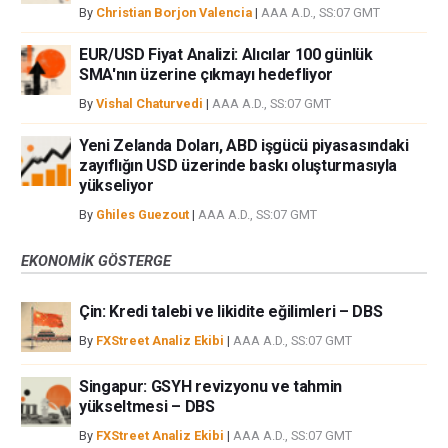
By
Christian Borjon Valencia
|
AAA A.D., SS:07 GMT
EUR/USD Fiyat Analizi: Alıcılar 100 günlük
SMA'nın üzerine çıkmayı hedefliyor
By
Vishal Chaturvedi
|
AAA A.D., SS:07 GMT
Yeni Zelanda Doları, ABD işgücü piyasasındaki
zayıflığın USD üzerinde baskı oluşturmasıyla
yükseliyor
By
Ghiles Guezout
|
AAA A.D., SS:07 GMT
EKONOMIK GÖSTERGE
Çin: Kredi talebi ve likidite eğilimleri – DBS
By
FXStreet Analiz Ekibi
|
AAA A.D., SS:07 GMT
Singapur: GSYH revizyonu ve tahmin
yükseltmesi – DBS
By
FXStreet Analiz Ekibi
|
AAA A.D., SS:07 GMT