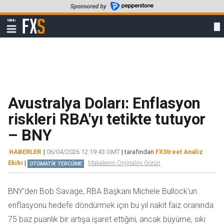
Skip
to
FXStreet
MENU
main
Show
navigation
content
Avustralya Doları: Enflasyon
riskleri RBA'yı tetikte tutuyor
– BNY
HABERLER
|
06/04/2026 12:19:43 GMT
| tarafından
FXStreet Analiz
Ekibi
|
Makalenin Orijinalini Görün
OTOMATİK TERCÜME
BNY’den Bob Savage, RBA Başkanı Michele Bullock’un
enflasyonu hedefe döndürmek için bu yıl nakit faiz oranında
75 baz puanlık bir artışa işaret ettiğini, ancak büyüme, sıkı