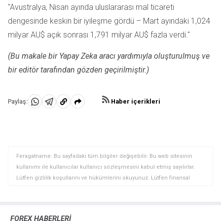
"Avustralya, Nisan ayında uluslararası mal ticareti
dengesinde keskin bir iyileşme gördü – Mart ayındaki 1,024
milyar AU$ açık sonrası 1,791 milyar AU$ fazla verdi."
(Bu makale bir Yapay Zeka aracı yardımıyla oluşturulmuş ve
bir editör tarafından gözden geçirilmiştir.)
Haber içerikleri
Paylaş:
WhatsApp'da
Telegram'da
Panoya
Paylaş
Paylaş
kopyala
Feragatname: Bu sayfadaki tüm bilgiler değişebilir. Bu web sitesinin
kullanımı ile kullanıcılar kullanıcı sözleşmesini kabul etmiş sayılırlar.
Lütfen gizlilik koşullarını ve hükümlerini okuyunuz. Lütfen finansal
piyasalardaki ticari riskler ve maliyetler konusunda tam bilgi edininiz
çünkü burası en riskli yatırım biçimlerinden birisidir. Alım satım farkı
yoluyla döviz ticareti yüksek bir risk içerir ve tüm yatırımcılar için uygun
FOREX HABERLERİ