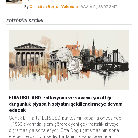
By
Christian Borjon Valencia
|
AAA A.D., SS:07 GMT
EDITÖRÜN SEÇIMI
EUR/USD: ABD enflasyonu ve savaşın yarattığı
durgunluk piyasa hissiyatını şekillendirmeye devam
edecek
Sönük bir hafta, EUR/USD paritesinin kapanış öncesinde
1,1560 civarında işlem görerek yeni çok haftalık zirveye
sıçramasıyla sona eriyor. Orta Doğu çatışmasının sona
ereceğine dair iyimserlik, haftanın ilk yarısı boyunca