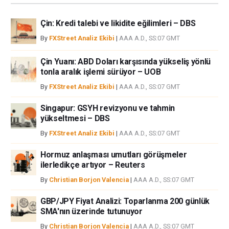
bir alan olmayabilir. Diğer finansal araçlar içinden döviz ticaretini tercih
etmeden önce, yatırım nesnelerinizi, deneyim seviyenizi ve risk
Çin: Kredi talebi ve likidite eğilimleri – DBS
iştahınızı dikkatlice gözden geçiriniz. FXStreet’de ifade edilen görüşler
bireysel yazarlara aittir, fxstreet.com veya yönetimin görüşlerini ifade
By
FXStreet Analiz Ekibi
|
AAA A.D., SS:07 GMT
etmemektedir. Bilgilerde hatalar yada eksikler bulunabilir. FXStreet
bağımsız yazarların görüşlerini doğrulamak zorunda değildir.
Çin Yuanı: ABD Doları karşısında yükseliş yönlü
FXStreet’de verilen herhangi bir görüş, haber, araştırma, analiz, fiyatlar
tonla aralık işlemi sürüyor – UOB
veya fxstreet.comtarafından bu sitede yayınlanan bilgiler çalışanlar,
By
FXStreet Analiz Ekibi
|
AAA A.D., SS:07 GMT
ortaklar yada katkıda bulunanlar tarafından genel piyasa yorumu olarak
verilmiştir ve yatırım danışmanlığı teşkil etmemektedir. FXStreet bu tür
Singapur: GSYH revizyonu ve tahmin
bilgilerin kullanımı nedeniyle doğrudan yada dolaylı olarak ortaya
yükseltmesi – DBS
çıkabilecek herhangi bir kar kaybı herhangi bir sınırlama olmaksızın
By
FXStreet Analiz Ekibi
|
AAA A.D., SS:07 GMT
herhangi bir kayıp ya da hasar için sorumluluk kabul etmemektedir.
Hormuz anlaşması umutları görüşmeler
ilerledikçe artıyor – Reuters
By
Christian Borjon Valencia
|
AAA A.D., SS:07 GMT
GBP/JPY Fiyat Analizi: Toparlanma 200 günlük
SMA'nın üzerinde tutunuyor
By
Christian Borjon Valencia
|
AAA A.D., SS:07 GMT