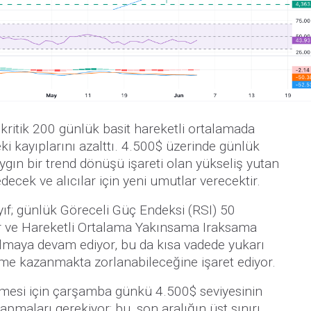
itik 200 günlük basit hareketli ortalamada
i kayıplarını azalttı. 4.500$ üzerinde günlük
ygın bir trend dönüşü işareti olan yükseliş yutan
cek ve alıcılar için yeni umutlar verecektir.
; günlük Göreceli Güç Endeksi (RSI) 50
yor ve Hareketli Ortalama Yakınsama Iraksama
lmaya devam ediyor, bu da kısa vadede yukarı
vme kazanmakta zorlanabileceğine işaret ediyor.
ilmesi için çarşamba günkü 4.500$ seviyesinin
yapmaları gerekiyor; bu, son aralığın üst sınırı