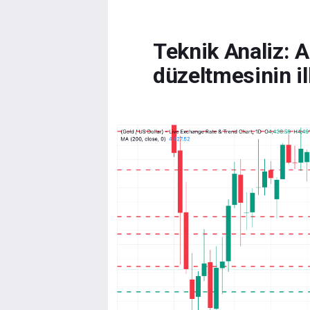
Teknik Analiz: Al
düzeltmesinin il