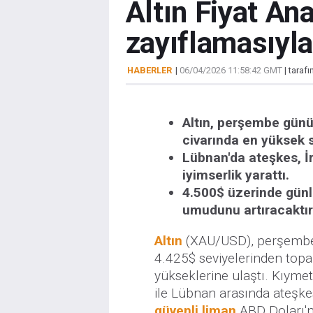
Altın Fiyat An
zayıflamasıyla
HABERLER
|
06/04/2026 11:58:42 GMT
| taraf
Altın, perşembe günü
civarında en yüksek s
Lübnan'da ateşkes, İr
iyimserlik yarattı.
4.500$ üzerinde günl
umudunu artıracaktır
Altın
(XAU/USD), perşembe 
4.425$ seviyelerinden topa
yükseklerine ulaştı. Kıymetl
ile Lübnan arasında ateşkes
güvenli liman
ABD Doları'nı