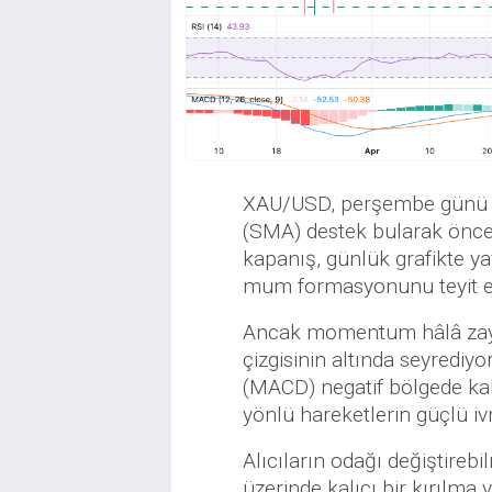
XAU/USD, perşembe günü kr
(SMA) destek bularak öncek
kapanış, günlük grafikte ya
mum formasyonunu teyit ede
Ancak momentum hâlâ zayıf
çizgisinin altında seyredi
(MACD) negatif bölgede ka
yönlü hareketlerin güçlü i
Alıcıların odağı değiştireb
üzerinde kalıcı bir kırılma 