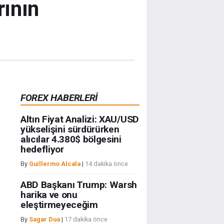
rının
FOREX HABERLERİ
Altın Fiyat Analizi: XAU/USD
yükselişini sürdürürken
alıcılar 4.380$ bölgesini
hedefliyor
By
Guillermo Alcala
|
14 dakika önce
ABD Başkanı Trump: Warsh
harika ve onu
eleştirmeyeceğim
By
Sagar Dua
|
17 dakika önce