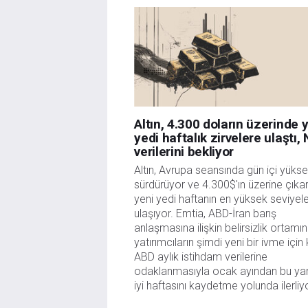
danışmanlığı teşkil etmemektedir. FXStreet bu tür 
herhangi bir kar kaybı herhangi bir sınırlama olm
Altın, 4.300 doların üzerinde 
yedi haftalık zirvelere ulaştı,
verilerini bekliyor
Altın, Avrupa seansında gün içi yükseli
sürdürüyor ve 4.300$'ın üzerine çıkar
yeni yedi haftanın en yüksek seviyele
ulaşıyor. Emtia, ABD-İran barış 
anlaşmasına ilişkin belirsizlik ortamın
yatırımcıların şimdi yeni bir ivme için kr
ABD aylık istihdam verilerine 
odaklanmasıyla ocak ayından bu yan
iyi haftasını kaydetme yolunda ilerliy