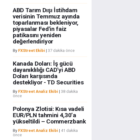
ABD Tarım Dışı İstihdam
verisinin Temmuz ayında
toparlanması bekleniyor,
piyasalar Fed'in faiz
patikasını yeniden
değerlendiriyor
By
FXStreet Ekibi
|
37 dakika önce
Kanada Doları: İş gücü
dayanıklılığı CAD'yi ABD
Doları karşısında
destekliyor - TD Securities
By
FXStreet Analiz Ekibi
|
38 dakika
önce
Polonya Zlotisi: Kısa vadeli
EUR/PLN tahmini 4,30’a
yükseltildi – Commerzbank
By
FXStreet Analiz Ekibi
|
41 dakika
önce