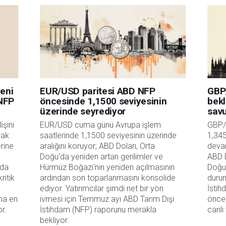
bilgilerin kullanımı nedeniyle doğrudan yada dolaylı olarak ortaya çıkabilecek
aksızın herhangi bir kayıp ya da hasar için sorumluluk kabul etmemektedir.
yeni
EUR/USD paritesi ABD NFP
GBP
 NFP
öncesinde 1,1500 seviyesinin
bekl
üzerinde seyrediyor
sav
şini 
EUR/USD cuma günü Avrupa işlem 
GBP/
ak 
saatlerinde 1,1500 seviyesinin üzerinde 
1,34
rine 
aralığını koruyor; ABD Doları, Orta 
devam
Doğu'da yeniden artan gerilimler ve 
ABD D
da 
Hürmüz Boğazı'nın yeniden açılmasının 
Doğu 
itik 
ardından son toparlanmasını konsolide 
durum
ediyor. Yatırımcılar şimdi net bir yön 
İstih
a en 
ivmesi için Temmuz ayı ABD Tarım Dışı 
önces
or.
İstihdam (NFP) raporunu merakla 
canlı
bekliyor. 