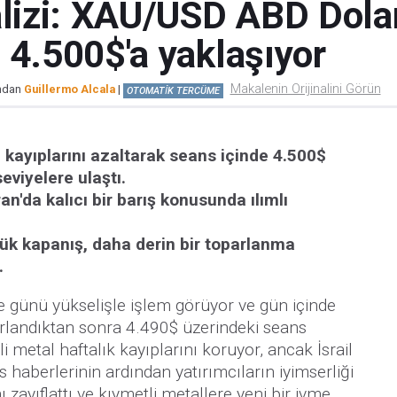
alizi: XAU/USD ABD Dola
 4.500$'a yaklaşıyor
Makalenin Orijinalini Görün
ından
Guillermo Alcala
|
OTOMATİK TERCÜME
 kayıplarını azaltarak seans içinde 4.500$
eviyelere ulaştı.
an'da kalıcı bir barış konusunda ılımlı
ük kapanış, daha derin bir toparlanma
.
günü yükselişle işlem görüyor ve gün içinde
rlandıktan sonra 4.490$ üzerindeki seans
i metal haftalık kayıplarını koruyor, ancak İsrail
 haberlerinin ardından yatırımcıların iyimserliği
 zayıflattı ve kıymetli metallere yeni bir ivme