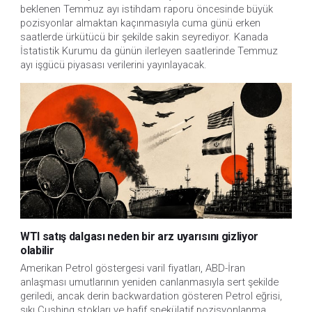
beklenen Temmuz ayı istihdam raporu öncesinde büyük 
pozisyonlar almaktan kaçınmasıyla cuma günü erken 
saatlerde ürkütücü bir şekilde sakin seyrediyor. Kanada 
İstatistik Kurumu da günün ilerleyen saatlerinde Temmuz 
ayı işgücü piyasası verilerini yayınlayacak.
WTI satış dalgası neden bir arz uyarısını gizliyor
olabilir
Amerikan Petrol göstergesi varil fiyatları, ABD-İran
anlaşması umutlarının yeniden canlanmasıyla sert şekilde
geriledi, ancak derin backwardation gösteren Petrol eğrisi,
sıkı Cushing stokları ve hafif spekülatif pozisyonlanma,