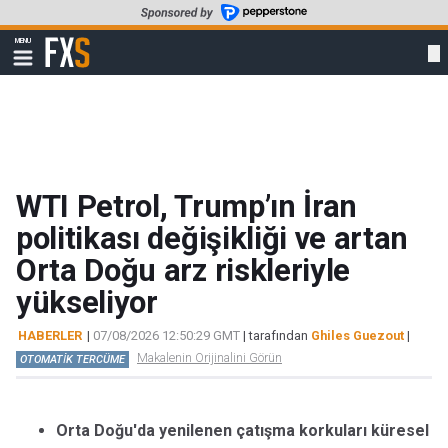
Skip
to
FXStreet
MENU
main
Show
navigation
content
WTI Petrol, Trump’ın İran
politikası değişikliği ve artan
Orta Doğu arz riskleriyle
yükseliyor
HABERLER
|
07/08/2026 12:50:29 GMT
| tarafından
Ghiles Guezout
|
Makalenin Orijinalini Görün
OTOMATİK TERCÜME
Orta Doğu'da yenilenen çatışma korkuları küresel