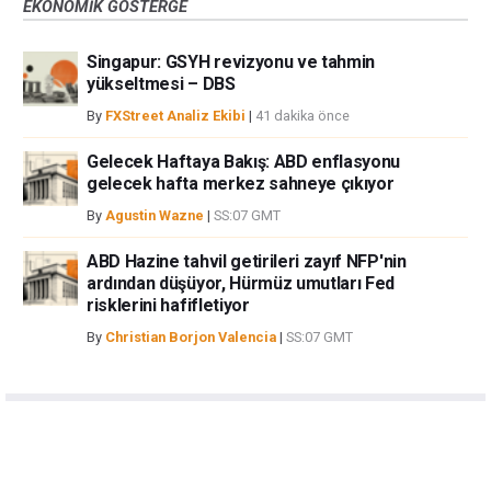
EKONOMIK GÖSTERGE
Singapur: GSYH revizyonu ve tahmin
yükseltmesi – DBS
By
FXStreet Analiz Ekibi
|
41 dakika önce
Gelecek Haftaya Bakış: ABD enflasyonu
gelecek hafta merkez sahneye çıkıyor
By
Agustin Wazne
|
SS:07 GMT
ABD Hazine tahvil getirileri zayıf NFP'nin
ardından düşüyor, Hürmüz umutları Fed
risklerini hafifletiyor
By
Christian Borjon Valencia
|
SS:07 GMT