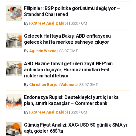
Filipinler: BSP politika görünümü değişiyor –
Standard Chartered
By
FXStreet Analiz Ekibi
|
SS:07 GMT
Gelecek Haftaya Bakış: ABD enflasyonu
gelecek hafta merkez sahneye çıkıyor
By
Agustin Wazne
|
SS:07 GMT
ABD Hazine tahvil getirileri zayıf NFP'nin
ardından düşüyor, Hürmüz umutları Fed
risklerini hafifletiyor
By
Christian Borjon Valencia
|
SS:07 GMT
Endonezya Rupisi: Destekleyici yurt içi arka
plan, sınırlı kazançlar – Commerzbank
By
FXStreet Analiz Ekibi
|
SS:07 GMT
Gümüş Fiyat Analizi: XAG/USD 50 günlük SMA'yı
aştı, gözler 65$'ta