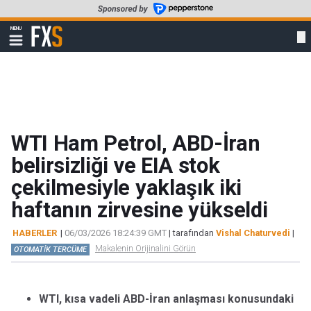
Skip
to
FXStreet
MENU
main
Show
navigation
content
WTI Ham Petrol, ABD-İran
belirsizliği ve EIA stok
çekilmesiyle yaklaşık iki
haftanın zirvesine yükseldi
HABERLER
|
06/03/2026 18:24:39 GMT
| tarafından
Vishal Chaturvedi
|
Makalenin Orijinalini Görün
OTOMATİK TERCÜME
WTI, kısa vadeli ABD-İran anlaşması konusundaki