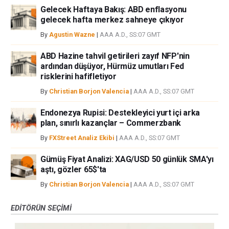
Gelecek Haftaya Bakış: ABD enflasyonu
gelecek hafta merkez sahneye çıkıyor
By
Agustin Wazne
|
AAA A.D., SS:07 GMT
ABD Hazine tahvil getirileri zayıf NFP'nin
ardından düşüyor, Hürmüz umutları Fed
risklerini hafifletiyor
By
Christian Borjon Valencia
|
AAA A.D., SS:07 GMT
Endonezya Rupisi: Destekleyici yurt içi arka
plan, sınırlı kazançlar – Commerzbank
By
FXStreet Analiz Ekibi
|
AAA A.D., SS:07 GMT
Gümüş Fiyat Analizi: XAG/USD 50 günlük SMA'yı
aştı, gözler 65$'ta
By
Christian Borjon Valencia
|
AAA A.D., SS:07 GMT
EDITÖRÜN SEÇIMI