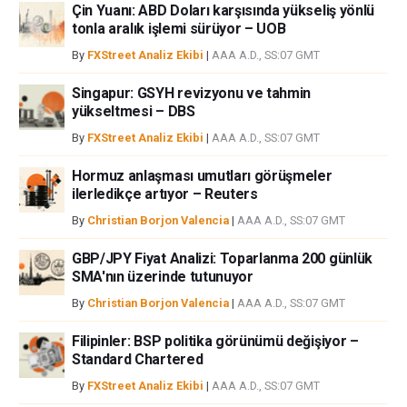
bağımsız yazarların görüşlerini doğrulamak zorunda değildir.
Çin Yuanı: ABD Doları karşısında yükseliş yönlü
FXStreet’de verilen herhangi bir görüş, haber, araştırma, analiz, fiyatlar
tonla aralık işlemi sürüyor – UOB
veya fxstreet.comtarafından bu sitede yayınlanan bilgiler çalışanlar,
By
FXStreet Analiz Ekibi
|
AAA A.D., SS:07 GMT
ortaklar yada katkıda bulunanlar tarafından genel piyasa yorumu olarak
verilmiştir ve yatırım danışmanlığı teşkil etmemektedir. FXStreet bu tür
Singapur: GSYH revizyonu ve tahmin
bilgilerin kullanımı nedeniyle doğrudan yada dolaylı olarak ortaya
yükseltmesi – DBS
çıkabilecek herhangi bir kar kaybı herhangi bir sınırlama olmaksızın
By
FXStreet Analiz Ekibi
|
AAA A.D., SS:07 GMT
herhangi bir kayıp ya da hasar için sorumluluk kabul etmemektedir.
Hormuz anlaşması umutları görüşmeler
ilerledikçe artıyor – Reuters
By
Christian Borjon Valencia
|
AAA A.D., SS:07 GMT
GBP/JPY Fiyat Analizi: Toparlanma 200 günlük
SMA'nın üzerinde tutunuyor
By
Christian Borjon Valencia
|
AAA A.D., SS:07 GMT
Filipinler: BSP politika görünümü değişiyor –
Standard Chartered
By
FXStreet Analiz Ekibi
|
AAA A.D., SS:07 GMT