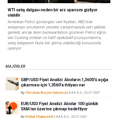
WTI satış dalgası neden bir arz uyarısını gizliyor
olabilir
Amerikan Petrol göstergesi varil fiyatları, ABD-İran
anlaşması umutlarının yeniden canlanmasıyla sert şekilde
geriledi, ancak derin backwardation gösteren Petrol eğrisi,
sıkı Cushing stokları ve hafif spekülatif pozisyonlanma,
satış dalgasının fazla ileri gitmiş olabileceği konusunda
uyarıyor.
MAJÖRLER
GBP/USD Fiyat Analizi: Alıcıların 1,3600'ü açığa
çıkarması için 1,3560'a ihtiyacı var
By
Christian Borjon Valencia
|
AAA A.D., SS:07 GMT
EUR/USD Fiyat Analizi: Alıcılar 100 günlük
SMA'nın üzerine çıkmayı hedefliyor
By
Vishal Chaturvedi
|
AAA A.D., SS:07 GMT