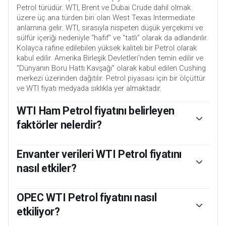
Petrol türüdür. WTI, Brent ve Dubai Crude dahil olmak
üzere üç ana türden biri olan West Texas Intermediate
anlamına gelir. WTI, sırasıyla nispeten düşük yerçekimi ve
sülfür içeriği nedeniyle “hafif” ve “tatlı” olarak da adlandırılır.
Kolayca rafine edilebilen yüksek kaliteli bir Petrol olarak
kabul edilir. Amerika Birleşik Devletleri'nden temin edilir ve
“Dünyanın Boru Hattı Kavşağı” olarak kabul edilen Cushing
merkezi üzerinden dağıtılır. Petrol piyasası için bir ölçüttür
ve WTI fiyatı medyada sıklıkla yer almaktadır.
WTI Ham Petrol fiyatını belirleyen
faktörler nelerdir?
Tüm varlıklar gibi, arz ve talep WTI Ham Petrol fiyatının
temel itici güçleridir. Bu nedenle, küresel büyüme artan
Envanter verileri WTI Petrol fiyatını
talebin itici gücü olabilir ve zayıf küresel büyüme için bunun
nasıl etkiler?
tersi de geçerlidir. Siyasi istikrarsızlık, savaşlar ve
yaptırımlar arzı kesintiye uğratabilir ve fiyatları etkileyebilir.
Amerikan Petrol Enstitüsü (API) ve Enerji Bilgi Ajansı (EIA)
Petrol üreten başlıca ülkelerden oluşan OPEC'in kararları,
tarafından yayınlanan haftalık Petrol envanter raporları WTI
OPEC WTI Petrol fiyatını nasıl
fiyatın bir diğer önemli itici gücüdür. ABD Dolarının değeri
Ham Petrol fiyatını etkilemektedir. Stoklardaki değişiklikler
etkiliyor?
WTI Ham Petrol fiyatını etkiler, çünkü Petrol ağırlıklı olarak
arz ve talepteki dalgalanmaları yansıtır. Veriler stoklarda bir
ABD Doları cinsinden işlem görür, bu nedenle zayıf bir ABD
düşüş olduğunu gösteriyorsa, bu artan talebi gösterebilir