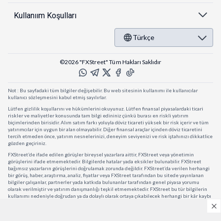
Kullanıım Koşulları
Türkçe
©2026 "FXStreet" Tüm Hakları Saklıdır
Not : Bu sayfadaki tüm bilgiler değişebilir. Bu web sitesinin kullanımı ile kullanıcılar
kullanıcı sözleşmesini kabul etmiş sayılırlar.
Lütfen gizlilik koşullarını ve hükümlerini okuyunuz. Lütfen finansal piyasalardaki ticari
riskler ve maliyetler konusunda tam bilgi edininiz çünkü burası en riskli yatırım
biçimlerinden birisidir. Alım satım farkı yoluyla döviz ticareti yüksek bir risk içerir ve tüm
yatırımcılar için uygun bir alan olmayabilir. Diğer finansal araçlar içinden döviz ticaretini
tercih etmeden önce, yatırım nesnelerinizi, deneyim seviyenizi ve risk iştahınızı dikkatlice
gözden geçiriniz.
FXStreet’de ifade edilen görüşler bireysel yazarlara aittir, FXStreet veya yönetimin
görüşlerini ifade etmemektedir. Bilgilerde hatalar yada eksikler bulunabilir. FXStreet
bağımsız yazarların görüşlerini doğrulamak zorunda değildir. FXStreet’da verilen herhangi
bir görüş, haber, araştırma, analiz, fiyatlar veya FXStreet tarafından bu sitede yayınlanan
bilgiler çalışanlar, partnerler yada katkıda bulunanlar tarafından genel piyasa yorumu
olarak verilmiştir ve yatırım danışmanlığı teşkil etmemektedir. FXStreet bu tür bilgilerin
kullanımı nedeniyle doğrudan ya da dolaylı olarak ortaya çıkabilecek herhangi bir kâr kaybı
herhangi bir sınırlama olmaksızın herhangi bir kayıp yada hasar için sorumluluk kabul
etmemektedir.