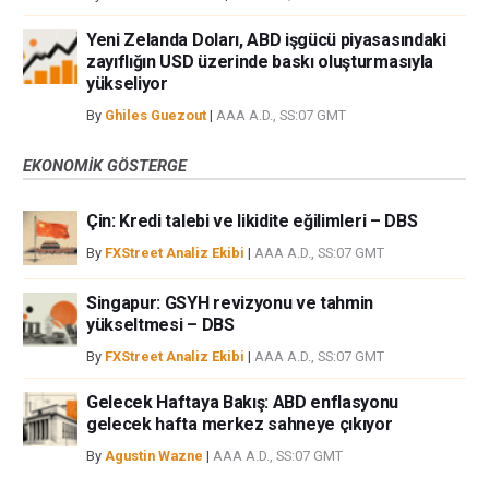
Yeni Zelanda Doları, ABD işgücü piyasasındaki
zayıflığın USD üzerinde baskı oluşturmasıyla
yükseliyor
By
Ghiles Guezout
|
AAA A.D., SS:07 GMT
EKONOMIK GÖSTERGE
Çin: Kredi talebi ve likidite eğilimleri – DBS
By
FXStreet Analiz Ekibi
|
AAA A.D., SS:07 GMT
Singapur: GSYH revizyonu ve tahmin
yükseltmesi – DBS
By
FXStreet Analiz Ekibi
|
AAA A.D., SS:07 GMT
Gelecek Haftaya Bakış: ABD enflasyonu
gelecek hafta merkez sahneye çıkıyor
By
Agustin Wazne
|
AAA A.D., SS:07 GMT