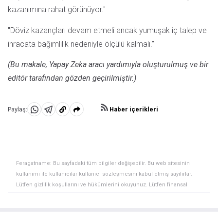
kazanımına rahat görünüyor."
"Döviz kazançları devam etmeli ancak yumuşak iç talep ve
ihracata bağımlılık nedeniyle ölçülü kalmalı."
(Bu makale, Yapay Zeka aracı yardımıyla oluşturulmuş ve bir
editör tarafından gözden geçirilmiştir.)
Haber içerikleri
Paylaş:
WhatsApp'da
Telegram'da
Panoya
Paylaş
Paylaş
kopyala
Feragatname: Bu sayfadaki tüm bilgiler değişebilir. Bu web sitesinin
kullanımı ile kullanıcılar kullanıcı sözleşmesini kabul etmiş sayılırlar.
Lütfen gizlilik koşullarını ve hükümlerini okuyunuz. Lütfen finansal
piyasalardaki ticari riskler ve maliyetler konusunda tam bilgi edininiz
çünkü burası en riskli yatırım biçimlerinden birisidir. Alım satım farkı
yoluyla döviz ticareti yüksek bir risk içerir ve tüm yatırımcılar için uygun