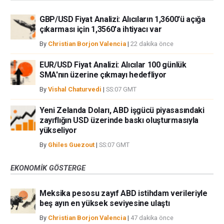
GBP/USD Fiyat Analizi: Alıcıların 1,3600'ü açığa
çıkarması için 1,3560'a ihtiyacı var
By
Christian Borjon Valencia
|
22 dakika önce
EUR/USD Fiyat Analizi: Alıcılar 100 günlük
SMA'nın üzerine çıkmayı hedefliyor
By
Vishal Chaturvedi
|
SS:07 GMT
Yeni Zelanda Doları, ABD işgücü piyasasındaki
zayıflığın USD üzerinde baskı oluşturmasıyla
yükseliyor
By
Ghiles Guezout
|
SS:07 GMT
EKONOMIK GÖSTERGE
Meksika pesosu zayıf ABD istihdam verileriyle
beş ayın en yüksek seviyesine ulaştı
By
Christian Borjon Valencia
|
47 dakika önce