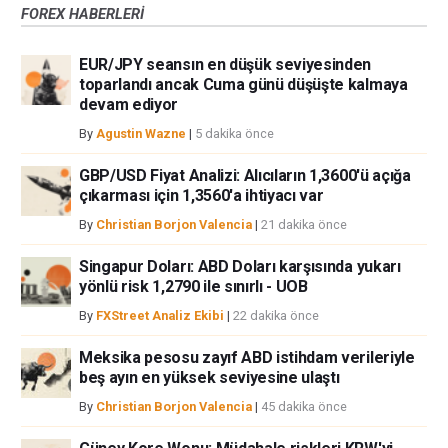
FOREX HABERLERİ
bir alan olmayabilir. Diğer finansal araçlar içinden döviz ticaretini tercih
etmeden önce, yatırım nesnelerinizi, deneyim seviyenizi ve risk
EUR/JPY seansın en düşük seviyesinden
iştahınızı dikkatlice gözden geçiriniz. FXStreet’de ifade edilen görüşler
toparlandı ancak Cuma günü düşüşte kalmaya
bireysel yazarlara aittir, fxstreet.com veya yönetimin görüşlerini ifade
devam ediyor
etmemektedir. Bilgilerde hatalar yada eksikler bulunabilir. FXStreet
bağımsız yazarların görüşlerini doğrulamak zorunda değildir.
By
Agustin Wazne
|
5 dakika önce
FXStreet’de verilen herhangi bir görüş, haber, araştırma, analiz, fiyatlar
GBP/USD Fiyat Analizi: Alıcıların 1,3600'ü açığa
veya fxstreet.comtarafından bu sitede yayınlanan bilgiler çalışanlar,
çıkarması için 1,3560'a ihtiyacı var
ortaklar yada katkıda bulunanlar tarafından genel piyasa yorumu olarak
verilmiştir ve yatırım danışmanlığı teşkil etmemektedir. FXStreet bu tür
By
Christian Borjon Valencia
|
21 dakika önce
bilgilerin kullanımı nedeniyle doğrudan yada dolaylı olarak ortaya
çıkabilecek herhangi bir kar kaybı herhangi bir sınırlama olmaksızın
Singapur Doları: ABD Doları karşısında yukarı
herhangi bir kayıp ya da hasar için sorumluluk kabul etmemektedir.
yönlü risk 1,2790 ile sınırlı - UOB
By
FXStreet Analiz Ekibi
|
22 dakika önce
Meksika pesosu zayıf ABD istihdam verileriyle
beş ayın en yüksek seviyesine ulaştı
By
Christian Borjon Valencia
|
45 dakika önce