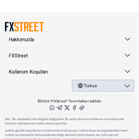
Hakkımızda
FXStreet
Kullanıım Koşulları
Türkçe
©2026 "FXStreet" Tüm Hakları Saklıdır
Not : Bu sayfadaki tüm bilgiler değişebilir. Bu web sitesinin kullanımı ile kullanıcılar
kullanıcı sözleşmesini kabul etmiş sayılırlar.
Lütfen gizlilik koşullarını ve hükümlerini okuyunuz. Lütfen finansal piyasalardaki ticari
riskler ve maliyetler konusunda tam bilgi edininiz çünkü burası en riskli yatırım