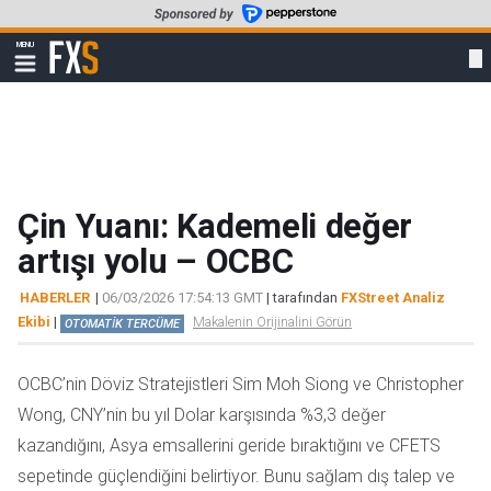
Skip
to
FXStreet
MENU
main
Show
navigation
content
Çin Yuanı: Kademeli değer
artışı yolu – OCBC
HABERLER
|
06/03/2026 17:54:13 GMT
| tarafından
FXStreet Analiz
Ekibi
|
Makalenin Orijinalini Görün
OTOMATİK TERCÜME
OCBC’nin Döviz Stratejistleri Sim Moh Siong ve Christopher
Wong, CNY’nin bu yıl Dolar karşısında %3,3 değer
kazandığını, Asya emsallerini geride bıraktığını ve CFETS
sepetinde güçlendiğini belirtiyor. Bunu sağlam dış talep ve