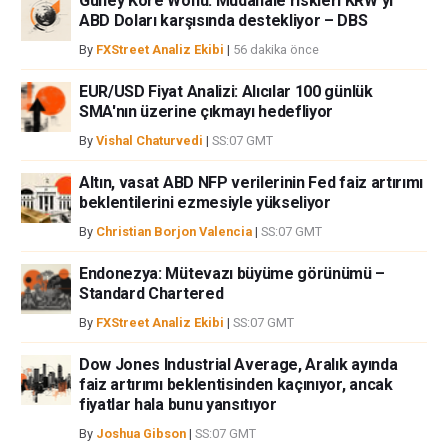
Güney Kore Wonu: Müdahale riskleri KRW'yi
ABD Doları karşısında destekliyor – DBS
By
FXStreet Analiz Ekibi
|
56 dakika önce
EUR/USD Fiyat Analizi: Alıcılar 100 günlük
SMA'nın üzerine çıkmayı hedefliyor
By
Vishal Chaturvedi
|
SS:07 GMT
Altın, vasat ABD NFP verilerinin Fed faiz artırımı
beklentilerini ezmesiyle yükseliyor
By
Christian Borjon Valencia
|
SS:07 GMT
Endonezya: Mütevazı büyüme görünümü –
Standard Chartered
By
FXStreet Analiz Ekibi
|
SS:07 GMT
Dow Jones Industrial Average, Aralık ayında
faiz artırımı beklentisinden kaçınıyor, ancak
fiyatlar hala bunu yansıtıyor
By
Joshua Gibson
|
SS:07 GMT