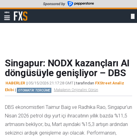
Skip
to
FXStreet
MENU
main
Show
navigation
content
Singapur: NODX kazançları AI
döngüsüyle genişliyor – DBS
HABERLER
|
05/15/2026 21:17:28 GMT
| tarafından
FXStreet Analiz
Ekibi
|
Makalenin Orijinalini Görün
OTOMATİK TERCÜME
DBS ekonomistleri Taimur Baig ve Radhika Rao, Singapur’un
Nisan 2026 petrol dışı yurt içi ihracatının yıllık bazda %11,5
artmasını bekliyor; bu, Mart ayındaki %15,3 artışın ardından
sekizinci ardışık genişleme ayı olacak. Performansın,