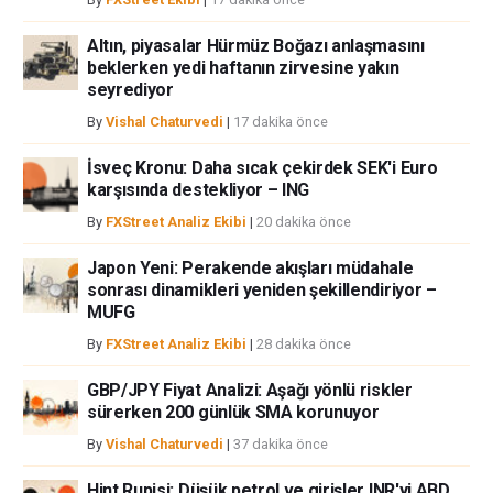
verilmiştir ve yatırım danışmanlığı teşkil etmemektedir. FXStreet bu tür
bilgilerin kullanımı nedeniyle doğrudan yada dolaylı olarak ortaya
Altın, piyasalar Hürmüz Boğazı anlaşmasını
çıkabilecek herhangi bir kar kaybı herhangi bir sınırlama olmaksızın
beklerken yedi haftanın zirvesine yakın
herhangi bir kayıp ya da hasar için sorumluluk kabul etmemektedir.
seyrediyor
By
Vishal Chaturvedi
|
17 dakika önce
İsveç Kronu: Daha sıcak çekirdek SEK'i Euro
karşısında destekliyor – ING
By
FXStreet Analiz Ekibi
|
20 dakika önce
Japon Yeni: Perakende akışları müdahale
sonrası dinamikleri yeniden şekillendiriyor –
MUFG
By
FXStreet Analiz Ekibi
|
28 dakika önce
GBP/JPY Fiyat Analizi: Aşağı yönlü riskler
sürerken 200 günlük SMA korunuyor
By
Vishal Chaturvedi
|
37 dakika önce
Hint Rupisi: Düşük petrol ve girişler INR'yi ABD