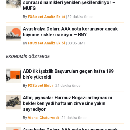
sonrası dinamikleri yeniden şekillendiriyor –
MUFG
By
FXStreet Analiz Ekibi
|
32 dakika önce
Avustralya Doları: AAA notu korunuyor ancak
büyüme riskleri sürüyor – BNY
By
FXStreet Analiz Ekibi
|
SS:06 GMT
EKONOMIK GÖSTERGE
ABD İlk İşsizlik Başvuruları geçen hafta 199
bin'e yükseldi
By
FXStreet Ekibi
|
21 dakika önce
Altın, piyasalar Hürmüz Boğazı anlaşmasını
beklerken yedi haftanın zirvesine yakın
seyrediyor
By
Vishal Chaturvedi
|
21 dakika önce
Avustralya Doları: AAA notu korunuyor ancak