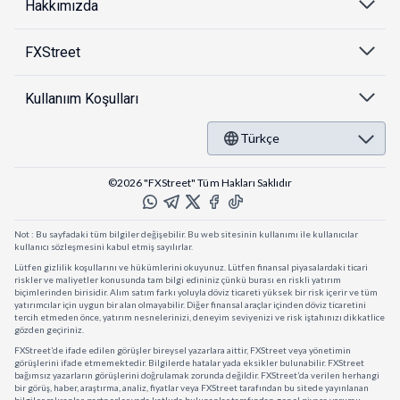
Hakkımızda
FXStreet
Kullanıım Koşulları
Türkçe
©2026 "FXStreet" Tüm Hakları Saklıdır
Not : Bu sayfadaki tüm bilgiler değişebilir. Bu web sitesinin kullanımı ile kullanıcılar
kullanıcı sözleşmesini kabul etmiş sayılırlar.
Lütfen gizlilik koşullarını ve hükümlerini okuyunuz. Lütfen finansal piyasalardaki ticari
riskler ve maliyetler konusunda tam bilgi edininiz çünkü burası en riskli yatırım
biçimlerinden birisidir. Alım satım farkı yoluyla döviz ticareti yüksek bir risk içerir ve tüm
yatırımcılar için uygun bir alan olmayabilir. Diğer finansal araçlar içinden döviz ticaretini
tercih etmeden önce, yatırım nesnelerinizi, deneyim seviyenizi ve risk iştahınızı dikkatlice
gözden geçiriniz.
FXStreet’de ifade edilen görüşler bireysel yazarlara aittir, FXStreet veya yönetimin
görüşlerini ifade etmemektedir. Bilgilerde hatalar yada eksikler bulunabilir. FXStreet
bağımsız yazarların görüşlerini doğrulamak zorunda değildir. FXStreet’da verilen herhangi
bir görüş, haber, araştırma, analiz, fiyatlar veya FXStreet tarafından bu sitede yayınlanan
bilgiler çalışanlar, partnerler yada katkıda bulunanlar tarafından genel piyasa yorumu