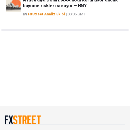
büyüme riskleri sürüyor – BNY
By
FXStreet Analiz Ekibi
|
SS:06 GMT