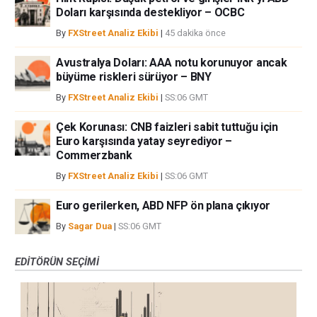
Doları karşısında destekliyor – OCBC
By
FXStreet Analiz Ekibi
|
45 dakika önce
Avustralya Doları: AAA notu korunuyor ancak
büyüme riskleri sürüyor – BNY
By
FXStreet Analiz Ekibi
|
SS:06 GMT
Çek Korunası: CNB faizleri sabit tuttuğu için
Euro karşısında yatay seyrediyor –
Commerzbank
By
FXStreet Analiz Ekibi
|
SS:06 GMT
Euro gerilerken, ABD NFP ön plana çıkıyor
By
Sagar Dua
|
SS:06 GMT
EDITÖRÜN SEÇIMI