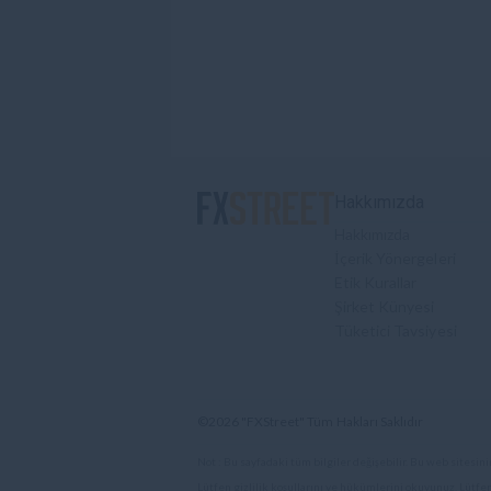
Hakkımızda
Hakkımızda
İçerik Yönergeleri
Etik Kurallar
Şirket Künyesi
Tüketici Tavsiyesi
©2026 "FXStreet" Tüm Hakları Saklıdır
Not : Bu sayfadaki tüm bilgiler değişebilir. Bu web sitesinin
Lütfen gizlilik koşullarını ve hükümlerini okuyunuz. Lütfen 