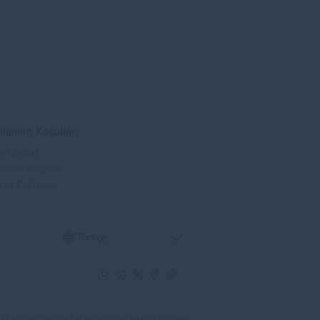
llanıım Koşulları
e Haritası
lanım koşulları
rez Politikası
Türkçe
li yatırım biçimlerinden birisidir. Alım satım farkı yoluyla