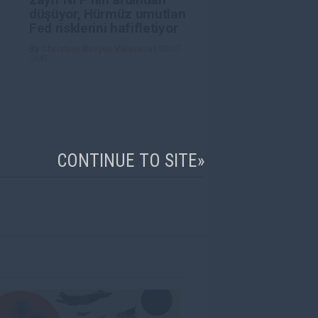
düşüyor, Hürmüz umutları
Fed risklerini hafifletiyor
By
Christian Borjon Valencia
|
SS:07
GMT
CONTINUE TO SITE