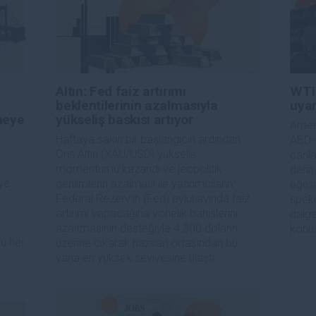
Altın: Fed faiz artırımı
WTI 
beklentilerinin azalmasıyla
uyar
rmeye
yükseliş baskısı artıyor
Ameri
Haftaya sakin bir başlangıcın ardından
ABD-İ
Ons Altın (XAU/USD) yükseliş
canla
momentumu kazandı ve jeopolitik
derin
eye
gerilimlerin azalması ile yatırımcıların
eğris
Federal Rezerv'in (Fed) eylül ayında faiz
spekü
artırımı yapacağına yönelik bahislerini
dalga
azaltmasının desteğiyle 4.300 doların
konus
u her
üzerine çıkarak haziran ortasından bu
yana en yüksek seviyesine ulaştı.