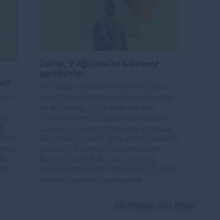
Cuma, 7 Ağustos'ta bilmeniz
gerekenler:
mi?
ABD Doları, yatırımcıların İşsizlik Oranı, 
üyor
Tarım Dışı İstihdam ve ücret enflasyonu 
rakamlarını içerecek olan merakla 
nli
beklenen Temmuz ayı istihdam raporu 
ği
öncesinde büyük pozisyonlar almaktan 
tcoin
kaçınmasıyla cuma günü erken saatlerde 
şembe
ürkütücü bir şekilde sakin seyrediyor. 
ek
Kanada İstatistik Kurumu da günün 
aret
ilerleyen saatlerinde Temmuz ayı işgücü 
piyasası verilerini yayınlayacak.
EKONOMIK GÖSTERGE