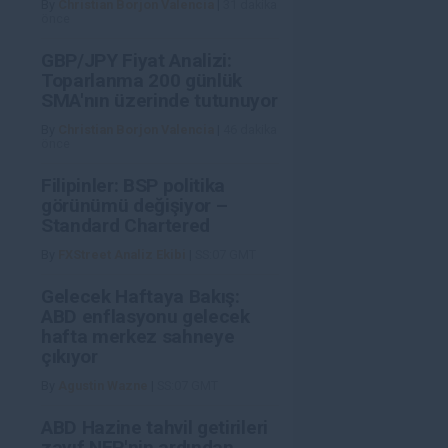
By
Christian Borjon Valencia
|
31 dakika
önce
GBP/JPY Fiyat Analizi:
Toparlanma 200 günlük
SMA'nın üzerinde tutunuyor
By
Christian Borjon Valencia
|
46 dakika
önce
Filipinler: BSP politika
görünümü değişiyor –
Standard Chartered
By
FXStreet Analiz Ekibi
|
SS:07 GMT
Gelecek Haftaya Bakış:
ABD enflasyonu gelecek
hafta merkez sahneye
çıkıyor
By
Agustin Wazne
|
SS:07 GMT
ABD Hazine tahvil getirileri
zayıf NFP'nin ardından