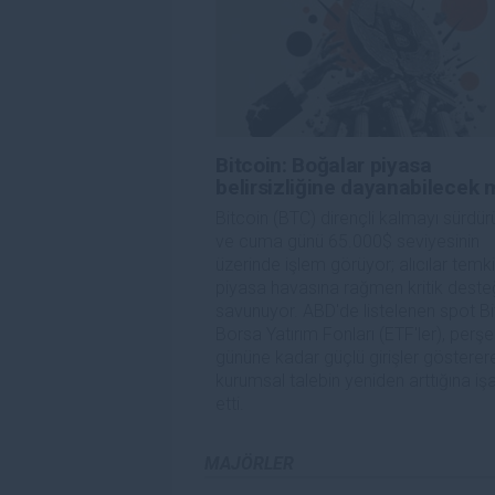
Bitcoin: Boğalar piyasa
belirsizliğine dayanabilecek 
Bitcoin (BTC) dirençli kalmayı sürdür
ve cuma günü 65.000$ seviyesinin
üzerinde işlem görüyor; alıcılar temki
piyasa havasına rağmen kritik deste
savunuyor. ABD'de listelenen spot Bi
Borsa Yatırım Fonları (ETF'ler), per
gününe kadar güçlü girişler gösterer
kurumsal talebin yeniden arttığına iş
etti.
MAJÖRLER