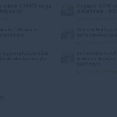
lıcıların 1,3600'ü açığa
Singapur: GSYH r
htiyacı var
yükseltmesi – DB
07 GMT
By
FXStreet Analiz Ekibi
|
lıcılar 100 günlük
Gelecek Haftaya 
 hedefliyor
hafta merkez sahn
By
Agustin Wazne
|
SS:07
D işgücü piyasasındaki
ABD Hazine tahvil 
 baskı oluşturmasıyla
ardından düşüyor,
hafifletiyor
By
Christian Borjon Valen