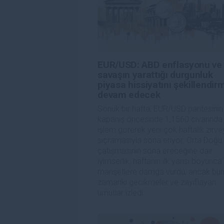
EUR/USD: ABD enflasyonu ve
savaşın yarattığı durgunluk
piyasa hissiyatını şekillendi
devam edecek
Sönük bir hafta, EUR/USD paritesinin
kapanış öncesinde 1,1560 civarında
işlem görerek yeni çok haftalık zirv
sıçramasıyla sona eriyor. Orta Doğu
çatışmasının sona ereceğine dair
iyimserlik, haftanın ilk yarısı boyunca
manşetlere damga vurdu; ancak bun
zamanki gecikmeler ve zayıflayan
umutlar izledi.