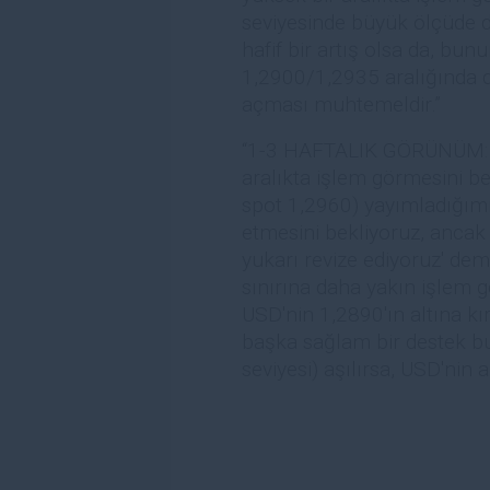
seviyesinde büyük ölçüde
hafif bir artış olsa da, bu
1,2900/1,2935 aralığında 
açması muhtemeldir.”
“1-3 HAFTALIK GÖRÜNÜM: U
aralıkta işlem görmesini 
spot 1,2960) yayımladığımı
etmesini bekliyoruz, ancak
yukarı revize ediyoruz' dem
sınırına daha yakın işlem 
USD'nin 1,2890'ın altına kır
başka sağlam bir destek bu
seviyesi) aşılırsa, USD'nin