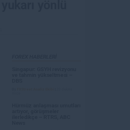
 yukarı yönlü
ün
FOREX HABERLERİ
Singapur: GSYH revizyonu
ve tahmin yükseltmesi –
DBS
By
FXStreet Analiz Ekibi
|
23 dakika
önce
Hürmüz anlaşması umutları
artıyor, görüşmeler
ilerledikçe – RTRS, ABC
News