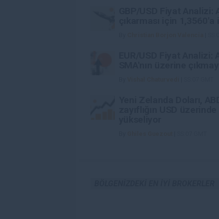
GBP/USD Fiyat Analizi: A
çıkarması için 1,3560'a i
By
Christian Borjon Valencia
|
SS:
EUR/USD Fiyat Analizi: A
SMA'nın üzerine çıkmayı
By
Vishal Chaturvedi
|
SS:07 GMT
Yeni Zelanda Doları, AB
zayıflığın USD üzerinde
yükseliyor
By
Ghiles Guezout
|
SS:07 GMT
BÖLGENIZDEKI EN IYI BROKERLER