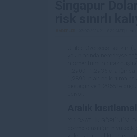
Singapur Dolar
risk sınırlı ka
HABERLER
|
07/07/2026 21:18:20 GMT
| taraf
United Overseas Bank’ın (
yakınlarında neredeyse değ
momentumun biraz düştüğünü
1,2900–1,2935 aralığında 
1,2890'ın altına kırılma ris
desteğin ve 1,2955'te güçlü 
ediyor.
Aralık kısıtlamal
“24 SAATLİK GÖRÜNÜM: Dün,
görme olasılığının yüksek
yüksek bir aralıkta işlem 