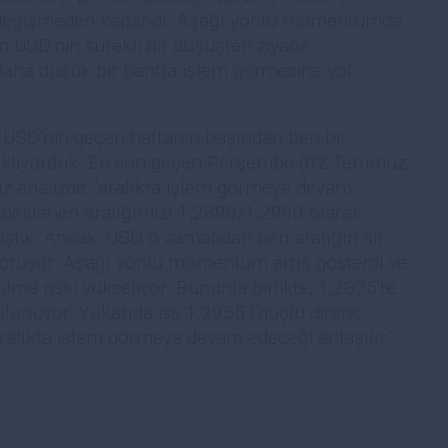
 değişmeden kapandı. Aşağı yönlü momentumda
nun USD'nin sürekli bir düşüşten ziyade
daha düşük bir bantta işlem görmesine yol
SD'nin geçen haftanın başından beri bir
bekliyorduk. En son geçen Perşembe (02 Temmuz,
z analizde, 'aralıkta işlem görmeye devam
 beklenen aralığımızı 1,2890/1,2990 olarak
iştik. Ancak, USD o zamandan beri aralığın alt
görüyor. Aşağı yönlü momentum artış gösterdi ve
ılma riski yükseliyor. Bununla birlikte, 1,2875'te
lunuyor. Yukarıda ise 1,2955 ('güçlü direnç'
 aralıkta işlem görmeye devam edeceği anlaşılır.”