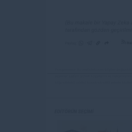
(Bu makale bir Yapay Zeka a
tarafından gözden geçirilmi
Hab
Paylaş:
WhatsApp'da
Telegram'da
Panoya
Paylaş
Paylaş
kopyala
Feragatname: Bu sayfadaki tüm bilgiler değişebilir
sayılırlar. Lütfen gizlilik koşullarını ve hükümler
bilgi edininiz çünkü burası en riskli yatırım biçimle
yatırımcılar için uygun bir alan olmayabilir. Diğer
deneyim seviyenizi ve risk iştahınızı dikkatlice gö
veya yönetimin görüşlerini ifade etmemektedir. Bil
doğrulamak zorunda değildir. FXStreet’de verilen h
EDITÖRÜN SEÇIMI
sitede yayınlanan bilgiler çalışanlar, ortaklar yad
danışmanlığı teşkil etmemektedir. FXStreet bu tür 
herhangi bir kar kaybı herhangi bir sınırlama olm