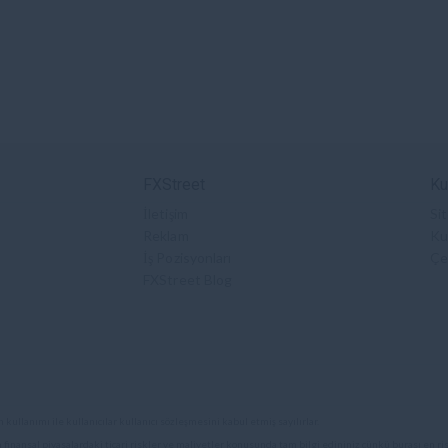
FXStreet
Ku
İletişim
Sit
Reklam
Kul
İş Pozisyonları
Çe
FXStreet Blog
 kullanımı ile kullanıcılar kullanıcı sözleşmesini kabul etmiş sayılırlar.
finansal piyasalardaki ticari riskler ve maliyetler konusunda tam bilgi edininiz çünkü burası en risk