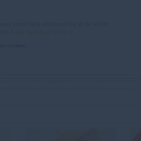
racı yardımıyla oluşturulmuş ve bir editör
ştir.
Daha fazla bilgi edinin.
)
er içerikleri
. Bu web sitesinin kullanımı ile kullanıcılar kullanıcı sözleşmesini kabul etmiş
ini okuyunuz. Lütfen finansal piyasalardaki ticari riskler ve maliyetler konusunda tam
rinden birisidir. Alım satım farkı yoluyla döviz ticareti yüksek bir risk içerir ve tüm
 finansal araçlar içinden döviz ticaretini tercih etmeden önce, yatırım nesnelerinizi,
zden geçiriniz. FXStreet’de ifade edilen görüşler bireysel yazarlara aittir, fxstreet.com
gilerde hatalar yada eksikler bulunabilir. FXStreet bağımsız yazarların görüşlerini
erhangi bir görüş, haber, araştırma, analiz, fiyatlar veya fxstreet.comtarafından bu
a katkıda bulunanlar tarafından genel piyasa yorumu olarak verilmiştir ve yatırım
bilgilerin kullanımı nedeniyle doğrudan yada dolaylı olarak ortaya çıkabilecek
aksızın herhangi bir kayıp ya da hasar için sorumluluk kabul etmemektedir.