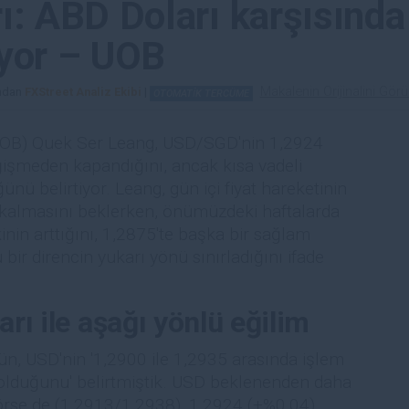
ı: ABD Doları karşısında
lıyor – UOB
Makalenin Orijinalini Gör
ından
FXStreet Analiz Ekibi
|
OTOMATİK TERCÜME
UOB) Quek Ser Leang, USD/SGD'nin 1,2924
işmeden kapandığını, ancak kısa vadeli
 belirtiyor. Leang, gün içi fiyat hareketinin
kalmasını beklerken, önümüzdeki haftalarda
kinin arttığını, 1,2875'te başka bir sağlam
bir direncin yukarı yönü sınırladığını ifade
arı ile aşağı yönlü eğilim
 USD'nin '1,2900 ile 1,2935 arasında işlem
 olduğunu' belirtmiştik. USD beklenenden daha
görse de (1,2913/1,2938), 1,2924 (+%0,04)