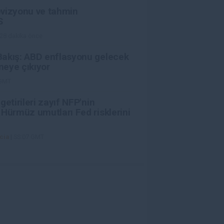
evizyonu ve tahmin
S
28 dakika önce
Bakış: ABD enflasyonu gelecek
eye çıkıyor
 GMT
getirileri zayıf NFP'nin
 Hürmüz umutları Fed risklerini
cia
|
SS:07 GMT