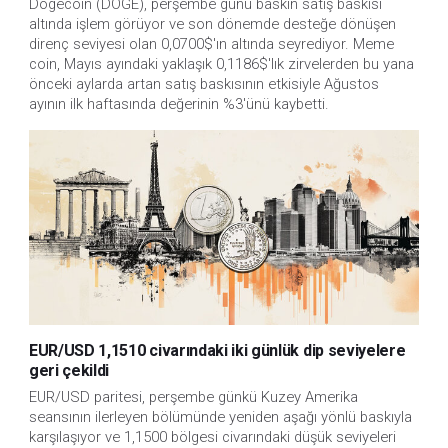
Dogecoin (DOGE), perşembe günü baskın satış baskısı
altında işlem görüyor ve son dönemde desteğe dönüşen
direnç seviyesi olan 0,0700$'ın altında seyrediyor. Meme
coin, Mayıs ayındaki yaklaşık 0,1186$'lık zirvelerden bu yana
önceki aylarda artan satış baskısının etkisiyle Ağustos
ayının ilk haftasında değerinin %3'ünü kaybetti.
EUR/USD 1,1510 civarındaki iki günlük dip seviyelere
geri çekildi
EUR/USD paritesi, perşembe günkü Kuzey Amerika 
seansının ilerleyen bölümünde yeniden aşağı yönlü baskıyla 
karşılaşıyor ve 1,1500 bölgesi civarındaki düşük seviyeleri 