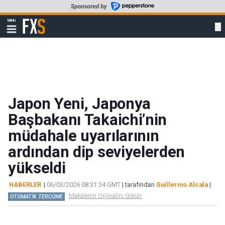
Skip
to
FXStreet
MENU
main
Show
navigation
content
Japon Yeni, Japonya
Başbakanı Takaichi’nin
müdahale uyarılarının
ardından dip seviyelerden
yükseldi
HABERLER
|
06/03/2026 08:31:34 GMT
| tarafından
Guillermo Alcala
|
Makalenin Orijinalini Görün
OTOMATİK TERCÜME