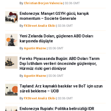
By
Christian Borjon Valencia
|
SS:06 GMT
Endonezya: Manşet GSYH gücü, karışık
momentum – Societe Generale
By
FXStreet Analiz Ekibi
|
SS:06 GMT
Yeni Zelanda Doları, güçlenen ABD Doları
karşısında düşüşte
By
Agustin Wazne
|
SS:06 GMT
Foreks Piyasasında Bugün: ABD Doları Tarım
Dışı İstihdam verileri öncesinde güçleniyor,
Hürmüz riski geri dönüyor
By
Agustin Wazne
|
SS:06 GMT
Tayland: Arz kaynaklı baskılar ve BoT için uzun
süreli bekleme – UOB
By
FXStreet Analiz Ekibi
|
SS:06 GMT
Endonezya Rupiahı: Politika belirsizliği IDR