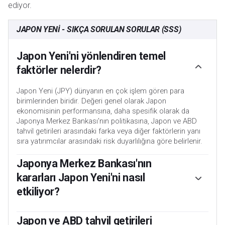
ediyor.
JAPON YENI - SIKÇA SORULAN SORULAR (SSS)
Japon Yeni'ni yönlendiren temel
faktörler nelerdir?
Japon Yeni (JPY) dünyanın en çok işlem gören para
birimlerinden biridir. Değeri genel olarak Japon
ekonomisinin performansına, daha spesifik olarak da
Japonya Merkez Bankası'nın politikasına, Japon ve ABD
tahvil getirileri arasındaki farka veya diğer faktörlerin yanı
sıra yatırımcılar arasındaki risk duyarlılığına göre belirlenir.
Japonya Merkez Bankası'nın
kararları Japon Yeni'ni nasıl
etkiliyor?
Japonya Merkez Bankası'nın görevlerinden biri de para
birimini kontrol etmektir, bu nedenle atacağı adımlar Yen
Japon ve ABD tahvil getirileri