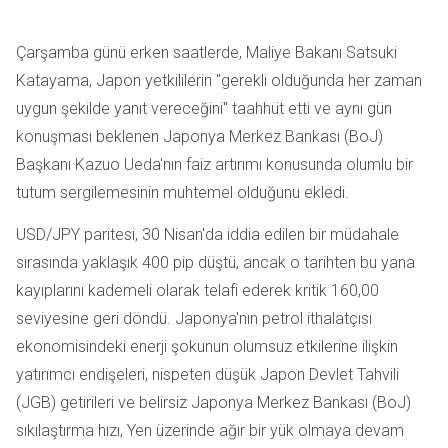
Çarşamba günü erken saatlerde, Maliye Bakanı Satsuki
Katayama, Japon yetkililerin "gerekli olduğunda her zaman
uygun şekilde yanıt vereceğini" taahhüt etti ve aynı gün
konuşması beklenen Japonya Merkez Bankası (BoJ)
Başkanı Kazuo Ueda'nın faiz artırımı konusunda olumlu bir
tutum sergilemesinin muhtemel olduğunu ekledi.
USD/JPY paritesi, 30 Nisan'da iddia edilen bir müdahale
sırasında yaklaşık 400 pip düştü, ancak o tarihten bu yana
kayıplarını kademeli olarak telafi ederek kritik 160,00
seviyesine geri döndü. Japonya'nın petrol ithalatçısı
ekonomisindeki enerji şokunun olumsuz etkilerine ilişkin
yatırımcı endişeleri, nispeten düşük Japon Devlet Tahvili
(JGB) getirileri ve belirsiz Japonya Merkez Bankası (BoJ)
sıkılaştırma hızı, Yen üzerinde ağır bir yük olmaya devam