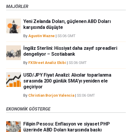
MAJÖRLER
Yeni Zelanda Doları, güçlenen ABD Doları
karşısında düşüşte
By
Agustin Wazne
|
SS:06 GMT
İngiliz Sterlini: Hissiyat daha zayıf spreadleri
dengeliyor – Scotiabank
By
FXStreet Analiz Ekibi
|
SS:06 GMT
USD/JPY Fiyat Analizi: Alıcılar toparlanma
sırasında 200 günlük SMA'yı yeniden ele
geçiriyor
By
Christian Borjon Valencia
|
SS:06 GMT
EKONOMIK GÖSTERGE
Filipin Pesosu: Enflasyon ve siyaset PHP
üzerinde ABD Doları karşısında baskı