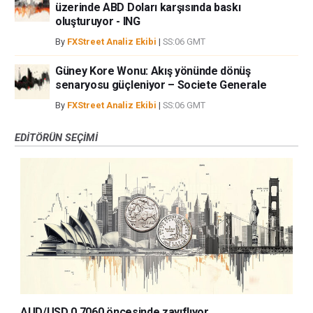
üzerinde ABD Doları karşısında baskı
oluşturuyor - ING
By
FXStreet Analiz Ekibi
|
SS:06 GMT
Güney Kore Wonu: Akış yönünde dönüş
senaryosu güçleniyor – Societe Generale
By
FXStreet Analiz Ekibi
|
SS:06 GMT
EDITÖRÜN SEÇIMI
AUD/USD 0,7060 öncesinde zayıflıyor