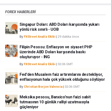
çünkü burası en riskli yatırım biçimlerinden birisidir. Alım satım farkı
yoluyla döviz ticareti yüksek bir risk içerir ve tüm yatırımcılar için uygun
FOREX HABERLERİ
bir alan olmayabilir. Diğer finansal araçlar içinden döviz ticaretini tercih
etmeden önce, yatırım nesnelerinizi, deneyim seviyenizi ve risk
Singapur Doları: ABD Doları karşısında yukarı
iştahınızı dikkatlice gözden geçiriniz. FXStreet’de ifade edilen görüşler
yönlü risk sınırlı - UOB
bireysel yazarlara aittir, fxstreet.com veya yönetimin görüşlerini ifade
etmemektedir. Bilgilerde hatalar yada eksikler bulunabilir. FXStreet
By
FXStreet Analiz Ekibi
|
29 dakika önce
bağımsız yazarların görüşlerini doğrulamak zorunda değildir.
FXStreet’de verilen herhangi bir görüş, haber, araştırma, analiz, fiyatlar
Filipin Pesosu: Enflasyon ve siyaset PHP
üzerinde ABD Doları karşısında baskı
veya fxstreet.comtarafından bu sitede yayınlanan bilgiler çalışanlar,
oluşturuyor - ING
ortaklar yada katkıda bulunanlar tarafından genel piyasa yorumu olarak
verilmiştir ve yatırım danışmanlığı teşkil etmemektedir. FXStreet bu tür
By
FXStreet Analiz Ekibi
|
SS:06 GMT
bilgilerin kullanımı nedeniyle doğrudan yada dolaylı olarak ortaya
çıkabilecek herhangi bir kar kaybı herhangi bir sınırlama olmaksızın
Fed'den Musalem faiz artırımlarını destekliyor,
herhangi bir kayıp ya da hasar için sorumluluk kabul etmemektedir.
enflasyonun hala çok yüksek olduğunu söylüyor
By
Christian Borjon Valencia
|
SS:06 GMT
Meksika pesosu, Banxico’nun faizi sabit
tutmasının 10 günlük ralliyi uzatmasıyla
güçleniyor