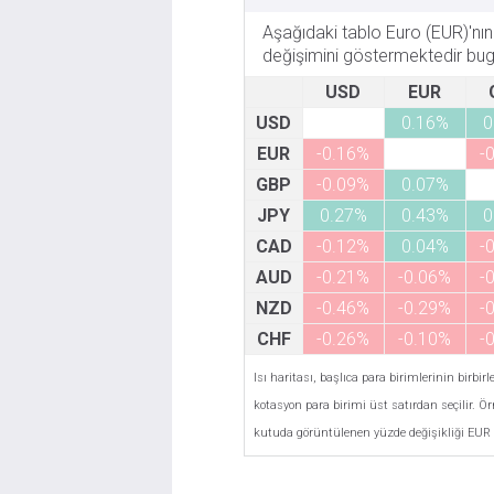
Aşağıdaki tablo Euro (EUR)'nın 
değişimini göstermektedir bugü
USD
EUR
USD
0.16%
0
EUR
-0.16%
-
GBP
-0.09%
0.07%
JPY
0.27%
0.43%
0
CAD
-0.12%
0.04%
-
AUD
-0.21%
-0.06%
-
NZD
-0.46%
-0.29%
-
CHF
-0.26%
-0.10%
-
Isı haritası, başlıca para birimlerinin birbi
kotasyon para birimi üst satırdan seçilir. Ö
kutuda görüntülenen yüzde değişikliği EUR (