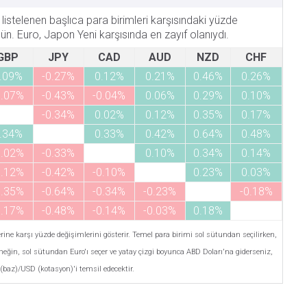
listelenen başlıca para birimleri karşısındaki yüzde
n. Euro, Japon Yeni karşısında en zayıf olanıydı.
GBP
JPY
CAD
AUD
NZD
CHF
.09%
-0.27%
0.12%
0.21%
0.46%
0.26%
0.07%
-0.43%
-0.04%
0.06%
0.29%
0.10%
-0.34%
0.02%
0.12%
0.35%
0.17%
.34%
0.33%
0.42%
0.64%
0.48%
0.02%
-0.33%
0.10%
0.34%
0.14%
0.12%
-0.42%
-0.10%
0.23%
0.03%
0.35%
-0.64%
-0.34%
-0.23%
-0.18%
0.17%
-0.48%
-0.14%
-0.03%
0.18%
rlerine karşı yüzde değişimlerini gösterir. Temel para birimi sol sütundan seçilirken,
rneğin, sol sütundan Euro'ı seçer ve yatay çizgi boyunca ABD Doları'na giderseniz,
baz)/USD (kotasyon)'i temsil edecektir.