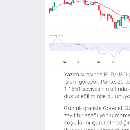
Yazım sırasında EUR/USD pa
işlem görüyor. Parite, 20 
1,1651 seviyesinin altında 
düşüş eğiliminde bulunuyo
Günlük grafikte Göreceli G
zayıf bir aşağı yönlü mom
koşullarını işaret etmediği
direncini geri alamadığı s