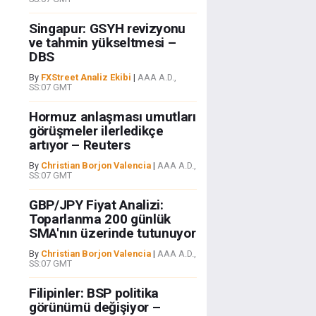
Singapur: GSYH revizyonu
ve tahmin yükseltmesi –
DBS
By
FXStreet Analiz Ekibi
|
AAA A.D.,
SS:07 GMT
Hormuz anlaşması umutları
görüşmeler ilerledikçe
artıyor – Reuters
By
Christian Borjon Valencia
|
AAA A.D.,
SS:07 GMT
GBP/JPY Fiyat Analizi:
Toparlanma 200 günlük
SMA'nın üzerinde tutunuyor
By
Christian Borjon Valencia
|
AAA A.D.,
SS:07 GMT
Filipinler: BSP politika
görünümü değişiyor –