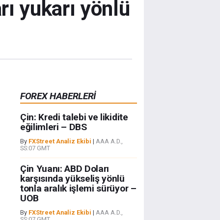
rı yukarı yönlü
FOREX HABERLERİ
Çin: Kredi talebi ve likidite
eğilimleri – DBS
By
FXStreet Analiz Ekibi
|
AAA A.D.,
SS:07 GMT
Çin Yuanı: ABD Doları
karşısında yükseliş yönlü
tonla aralık işlemi sürüyor –
UOB
By
FXStreet Analiz Ekibi
|
AAA A.D.,
SS:07 GMT