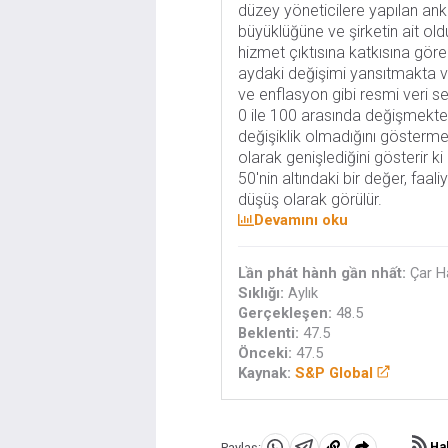
düzey yöneticilere yapılan anke
büyüklüğüne ve şirketin ait ol
hizmet çıktısına katkısına göre a
aydaki değişimi yansıtmakta ve
ve enflasyon gibi resmi veri se
0 ile 100 arasında değişmekte 
değişiklik olmadığını gösterme
olarak genişlediğini gösterir ki
50'nin altındaki bir değer, faal
düşüş olarak görülür.
Devamını oku
Lần phát hành gần nhất:
Çar H
Sıklığı:
Aylık
Gerçekleşen:
48.5
Beklenti:
47.5
Önceki:
47.5
Kaynak:
S&P Global
Hab
Paylaş: