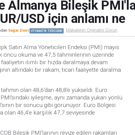
e Almanya Bileşik PMI'la
 EUR/USD için anlamı ne
Makalenin Orijinalini Görün
ından
Sagar Dua
|
OTOMATİK TERCÜME
şik Satın Alma Yöneticileri Endeksi (PMI) mayıs
rek öncü okuma ve 47,5 tahminlerinin üzerinde
i faaliyetin ılımlı bir hızda daralmaya devam
ğinin altındaki bir rakam, ticari faaliyette daralma
tahmin olan 48,6'dan 48,8'e yükseldi. Euro
 PMI'sındaki iyileşme, aynı zamanda yukarı yönlü
'sının bir sonucu gibi görünüyor. Euro Bölgesi
olan 46,4'e karşılık 47,7 seviyesinde
OB Bileşik PMI'larının revize edilen rakamları