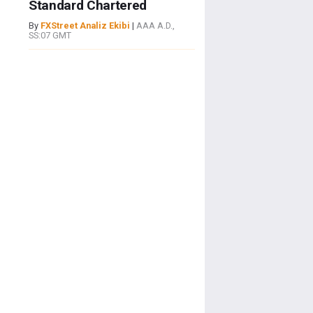
Standard Chartered
By
FXStreet Analiz Ekibi
|
AAA A.D.,
SS:07 GMT