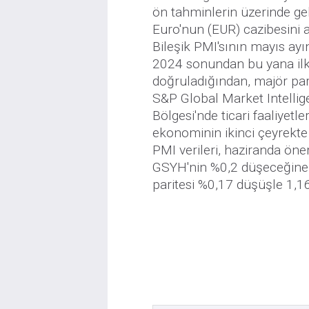
ön tahminlerin üzerinde gel
Euro'nun (EUR) cazibesini a
Bileşik PMI'sının mayıs ay
2024 sonundan bu yana ilk 
doğruladığından, majör par
S&P Global Market Intellig
Bölgesi'nde ticari faaliyetl
ekonominin ikinci çeyrekte
PMI verileri, haziranda ön
GSYH'nin %0,2 düşeceğine 
paritesi %0,17 düşüşle 1,1