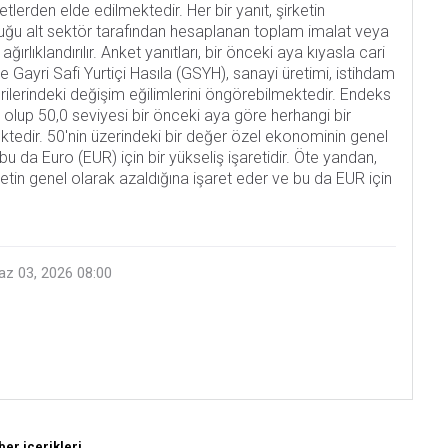
tlerden elde edilmektedir. Her bir yanıt, şirketin
duğu alt sektör tarafından hesaplanan toplam imalat veya
ğırlıklandırılır. Anket yanıtları, bir önceki aya kıyasla cari
 Gayri Safi Yurtiçi Hasıla (GSYH), sanayi üretimi, istihdam
rilerindeki değişim eğilimlerini öngörebilmektedir. Endeks
olup 50,0 seviyesi bir önceki aya göre herhangi bir
ktedir. 50'nin üzerindeki bir değer özel ekonominin genel
 bu da Euro (EUR) için bir yükseliş işaretidir. Öte yandan,
iyetin genel olarak azaldığına işaret eder ve bu da EUR için
az 03, 2026 08:00
er içerikleri