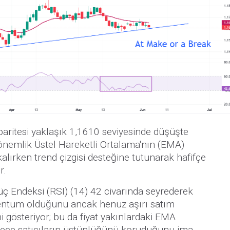
ritesi yaklaşık 1,1610 seviyesinde düşüşte
dönemlik Üstel Hareketli Ortalama'nın (EMA)
kalırken trend çizgisi desteğine tutunarak hafifçe
r.
üç Endeksi (RSI) (14) 42 civarında seyrederek
entum olduğunu ancak henüz aşırı satım
ni gösteriyor; bu da fiyat yakınlardaki EMA
ürece satıcıların üstünlüğünü koruduğunu ima