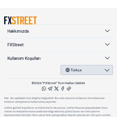
Hakkımızda
FXStreet
Kullanıım Koşulları
Türkçe
©2026 "FXStreet" Tüm Hakları Saklıdır
Not : Bu sayfadaki tüm bilgiler değişebilir. Bu web sitesinin kullanımı ile kullanıcılar
kullanıcı sözleşmesini kabul etmiş sayılırlar.
Lütfen gizlilik koşullarını ve hükümlerini okuyunuz. Lütfen finansal piyasalardaki ticari
riskler ve maliyetler konusunda tam bilgi edininiz çünkü burası en riskli yatırım
biçimlerinden birisidir. Alım satım farkı yoluyla döviz ticareti yüksek bir risk içerir ve tüm