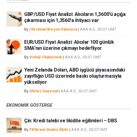
GBP/USD Fiyat Analizi: Alıcıların 1,3600'ü açığa
çıkarması için 1,3560'a ihtiyacı var
By
Christian Borjon Valencia
|
AAA A.D., SS:07 GMT
EUR/USD Fiyat Analizi: Alıcılar 100 günlük
SMA'nın üzerine çıkmayı hedefliyor
By
Vishal Chaturvedi
|
AAA A.D., SS:07 GMT
Yeni Zelanda Doları, ABD işgücü piyasasındaki
zayıflığın USD üzerinde baskı oluşturmasıyla
yükseliyor
By
Ghiles Guezout
|
AAA A.D., SS:07 GMT
EKONOMIK GÖSTERGE
Çin: Kredi talebi ve likidite eğilimleri – DBS
By
FXStreet Analiz Ekibi
|
AAA A.D., SS:07 GMT