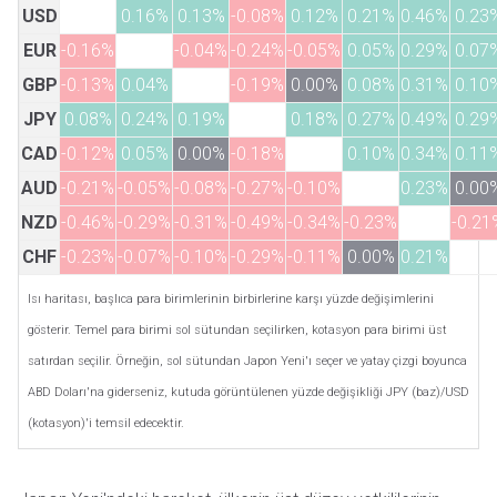
USD
0.16%
0.13%
-0.08%
0.12%
0.21%
0.46%
0.23
EUR
-0.16%
-0.04%
-0.24%
-0.05%
0.05%
0.29%
0.07
GBP
-0.13%
0.04%
-0.19%
0.00%
0.08%
0.31%
0.10
JPY
0.08%
0.24%
0.19%
0.18%
0.27%
0.49%
0.29
CAD
-0.12%
0.05%
0.00%
-0.18%
0.10%
0.34%
0.11
AUD
-0.21%
-0.05%
-0.08%
-0.27%
-0.10%
0.23%
0.00
NZD
-0.46%
-0.29%
-0.31%
-0.49%
-0.34%
-0.23%
-0.21
CHF
-0.23%
-0.07%
-0.10%
-0.29%
-0.11%
0.00%
0.21%
Isı haritası, başlıca para birimlerinin birbirlerine karşı yüzde değişimlerini
gösterir. Temel para birimi sol sütundan seçilirken, kotasyon para birimi üst
satırdan seçilir. Örneğin, sol sütundan Japon Yeni'ı seçer ve yatay çizgi boyunca
ABD Doları'na giderseniz, kutuda görüntülenen yüzde değişikliği JPY (baz)/USD
(kotasyon)'i temsil edecektir.