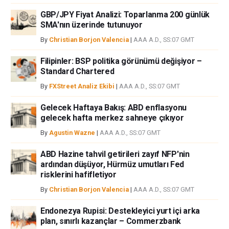
GBP/JPY Fiyat Analizi: Toparlanma 200 günlük
SMA'nın üzerinde tutunuyor
By
Christian Borjon Valencia
|
AAA A.D., SS:07 GMT
Filipinler: BSP politika görünümü değişiyor –
Standard Chartered
By
FXStreet Analiz Ekibi
|
AAA A.D., SS:07 GMT
Gelecek Haftaya Bakış: ABD enflasyonu
gelecek hafta merkez sahneye çıkıyor
By
Agustin Wazne
|
AAA A.D., SS:07 GMT
ABD Hazine tahvil getirileri zayıf NFP'nin
ardından düşüyor, Hürmüz umutları Fed
risklerini hafifletiyor
By
Christian Borjon Valencia
|
AAA A.D., SS:07 GMT
Endonezya Rupisi: Destekleyici yurt içi arka
plan, sınırlı kazançlar – Commerzbank