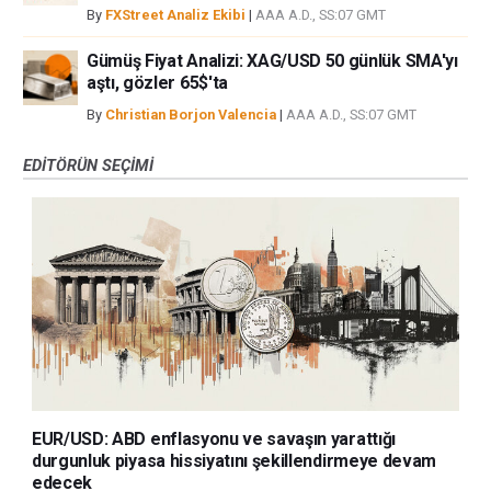
By
FXStreet Analiz Ekibi
|
AAA A.D., SS:07 GMT
Gümüş Fiyat Analizi: XAG/USD 50 günlük SMA'yı
aştı, gözler 65$'ta
By
Christian Borjon Valencia
|
AAA A.D., SS:07 GMT
EDITÖRÜN SEÇIMI
EUR/USD: ABD enflasyonu ve savaşın yarattığı
durgunluk piyasa hissiyatını şekillendirmeye devam
edecek