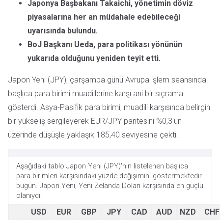
Japonya Başbakanı Takaichi, yönetimin döviz
piyasalarına her an müdahale edebileceği
uyarısında bulundu.
BoJ Başkanı Ueda, para politikası yönünün
yukarıda olduğunu yeniden teyit etti.
Japon Yeni (JPY), çarşamba günü Avrupa işlem seansında
başlıca para birimi muadillerine karşı ani bir sıçrama
gösterdi. Asya-Pasifik para birimi, muadili karşısında belirgin
bir yükseliş sergileyerek EUR/JPY paritesini %0,3'ün
üzerinde düşüşle yaklaşık 185,40 seviyesine çekti.
Aşağıdaki tablo Japon Yeni (JPY)'nın listelenen başlıca
para birimleri karşısındaki yüzde değişimini göstermektedir
bugün. Japon Yeni, Yeni Zelanda Doları karşısında en güçlü
olanıydı.
USD
EUR
GBP
JPY
CAD
AUD
NZD
CHF