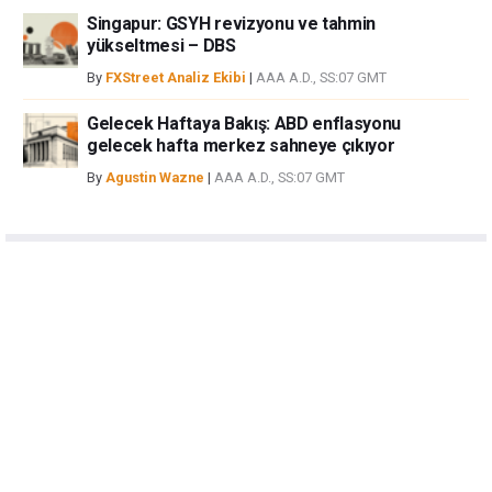
Singapur: GSYH revizyonu ve tahmin
yükseltmesi – DBS
By
FXStreet Analiz Ekibi
|
AAA A.D., SS:07 GMT
Gelecek Haftaya Bakış: ABD enflasyonu
gelecek hafta merkez sahneye çıkıyor
By
Agustin Wazne
|
AAA A.D., SS:07 GMT