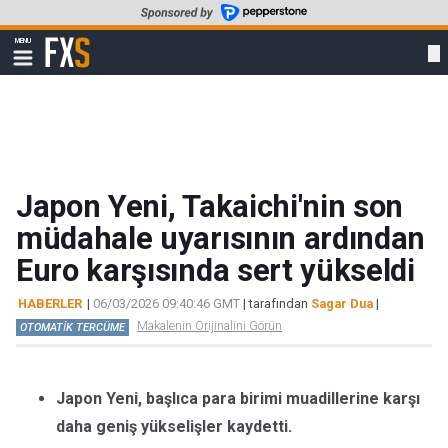
Skip
to
FXStreet
MENU
main
Show
navigation
content
Japon Yeni, Takaichi'nin son
müdahale uyarısının ardından
Euro karşısında sert yükseldi
HABERLER
|
06/03/2026 09:40:46 GMT
| tarafından
Sagar Dua
|
Makalenin Orijinalini Görün
OTOMATİK TERCÜME
Japon Yeni, başlıca para birimi muadillerine karşı
daha geniş yükselişler kaydetti.