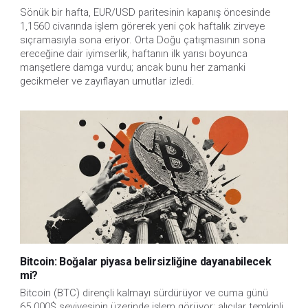
Sönük bir hafta, EUR/USD paritesinin kapanış öncesinde
1,1560 civarında işlem görerek yeni çok haftalık zirveye
sıçramasıyla sona eriyor. Orta Doğu çatışmasının sona
ereceğine dair iyimserlik, haftanın ilk yarısı boyunca
manşetlere damga vurdu; ancak bunu her zamanki
gecikmeler ve zayıflayan umutlar izledi.
Bitcoin: Boğalar piyasa belirsizliğine dayanabilecek
mi?
Bitcoin (BTC) dirençli kalmayı sürdürüyor ve cuma günü
65.000$ seviyesinin üzerinde işlem görüyor; alıcılar temkinli