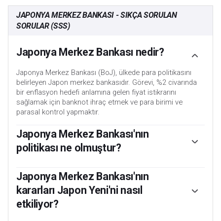
JAPONYA MERKEZ BANKASI - SIKÇA SORULAN
SORULAR (SSS)
Japonya Merkez Bankası nedir?
Japonya Merkez Bankası (BoJ), ülkede para politikasını
belirleyen Japon merkez bankasıdır. Görevi, %2 civarında
bir enflasyon hedefi anlamına gelen fiyat istikrarını
sağlamak için banknot ihraç etmek ve para birimi ve
parasal kontrol yapmaktır.
Japonya Merkez Bankası'nın
politikası ne olmuştur?
Japonya Merkez Bankası, düşük enflasyonist bir ortamda
ekonomiyi canlandırmak ve enflasyonu körüklemek
Japonya Merkez Bankası'nın
amacıyla 2013 yılında ultra gevşek bir para politikası
kararları Japon Yeni'ni nasıl
uygulamaya başlamıştır. Bankanın politikası Niceliksel ve
etkiliyor?
Niteliksel Gevşemeye (QQE) ya da likidite sağlamak için
devlet veya şirket tahvilleri gibi varlıkları satın almak üzere
Banka'nın muazzam teşvikleri Yen'in ana para birimlerine