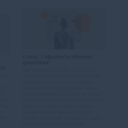
Cuma, 7 Ağustos'ta bilmeniz
gerekenler:
mi?
ABD Doları, yatırımcıların İşsizlik Oranı, 
üyor
Tarım Dışı İstihdam ve ücret enflasyonu 
rakamlarını içerecek olan merakla 
nli
beklenen Temmuz ayı istihdam raporu 
ği
öncesinde büyük pozisyonlar almaktan 
tcoin
kaçınmasıyla cuma günü erken saatlerde 
şembe
ürkütücü bir şekilde sakin seyrediyor. 
ek
Kanada İstatistik Kurumu da günün 
aret
ilerleyen saatlerinde Temmuz ayı işgücü 
piyasası verilerini yayınlayacak.