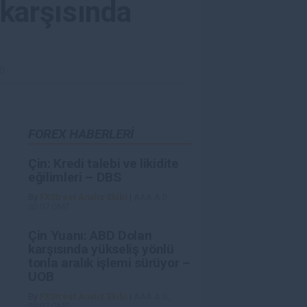
 karşısında
ün
FOREX HABERLERİ
Çin: Kredi talebi ve likidite
eğilimleri – DBS
By
FXStreet Analiz Ekibi
|
AAA A.D.,
SS:07 GMT
Çin Yuanı: ABD Doları
karşısında yükseliş yönlü
tonla aralık işlemi sürüyor –
UOB
By
FXStreet Analiz Ekibi
|
AAA A.D.,
SS:07 GMT