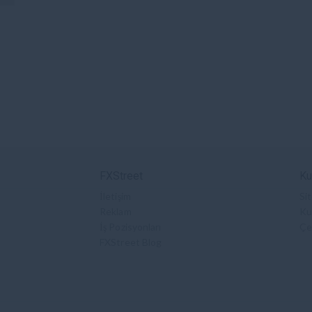
FXStreet
Ku
İletişim
Sit
Reklam
Kul
İş Pozisyonları
Çe
FXStreet Blog