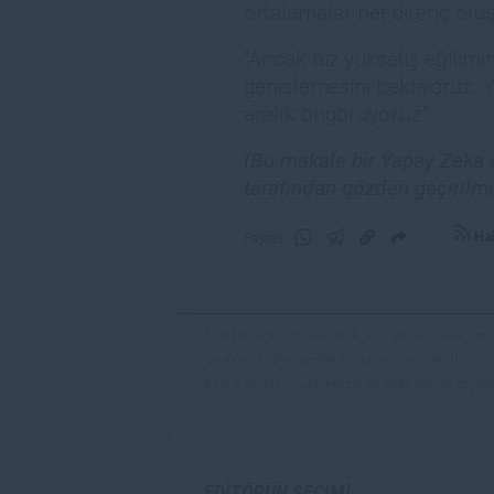
ortalamalar net direnç oluş
"Ancak biz yükseliş eğilimi
genişlemesini bekliyoruz. 
aralık öngörüyoruz."
(Bu makale bir Yapay Zeka a
tarafından gözden geçirilmi
Hab
Paylaş:
WhatsApp'da
Telegram'da
Panoya
Paylaş
Paylaş
kopyala
Feragatname: Bu sayfadaki tüm bilgiler değişebilir
sayılırlar. Lütfen gizlilik koşullarını ve hükümler
bilgi edininiz çünkü burası en riskli yatırım biçimle
yatırımcılar için uygun bir alan olmayabilir. Diğer
deneyim seviyenizi ve risk iştahınızı dikkatlice gö
veya yönetimin görüşlerini ifade etmemektedir. Bil
doğrulamak zorunda değildir. FXStreet’de verilen h
EDITÖRÜN SEÇIMI