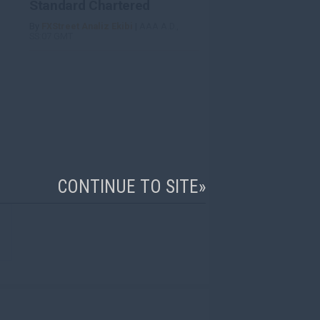
Standard Chartered
By
FXStreet Analiz Ekibi
|
AAA A.D.,
SS:07 GMT
CONTINUE TO SITE