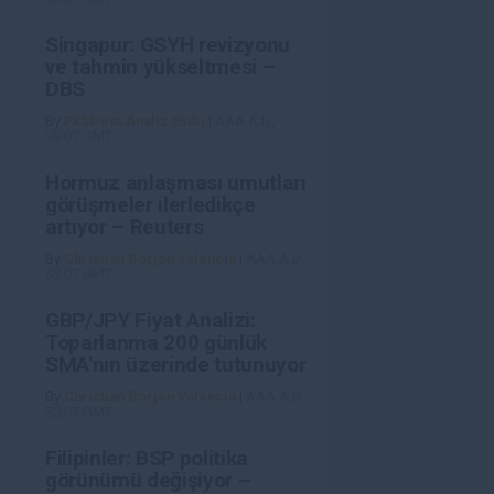
Singapur: GSYH revizyonu
ve tahmin yükseltmesi –
DBS
By
FXStreet Analiz Ekibi
|
AAA A.D.,
SS:07 GMT
Hormuz anlaşması umutları
görüşmeler ilerledikçe
artıyor – Reuters
By
Christian Borjon Valencia
|
AAA A.D.,
SS:07 GMT
GBP/JPY Fiyat Analizi:
Toparlanma 200 günlük
SMA'nın üzerinde tutunuyor
By
Christian Borjon Valencia
|
AAA A.D.,
SS:07 GMT
Filipinler: BSP politika
görünümü değişiyor –