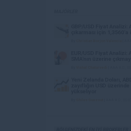
MAJÖRLER
GBP/USD Fiyat Analizi: A
çıkarması için 1,3560'a i
By
Christian Borjon Valencia
|
AAA
EUR/USD Fiyat Analizi: A
SMA'nın üzerine çıkmayı
By
Vishal Chaturvedi
|
AAA A.D., S
Yeni Zelanda Doları, AB
zayıflığın USD üzerinde
yükseliyor
By
Ghiles Guezout
|
AAA A.D., SS:
BÖLGENIZDEKI EN IYI BROKERLER