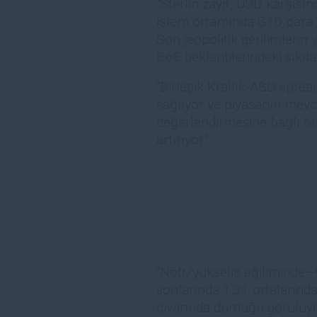
"Sterlin zayıf, USD karşısı
işlem ortamında G10 para b
Son jeopolitik gerilimlerin
BoE
beklentilerindeki sıkıla
"Birleşik Krallık-ABD spre
sağlıyor ve piyasanın mevcu
değerlendirmesine bağlı o
artırıyor."
"Nötr/yükseliş eğiliminde—
sonlarında 1,31 ortalarınd
civarında durduğu görülüy