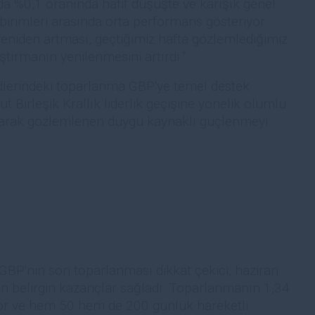
nda %0,1 oranında hafif düşüşte ve karışık genel
irimleri arasında orta performans gösteriyor.
 yeniden artması, geçtiğimiz hafta gözlemlediğimiz
ştırmanın yenilenmesini artırdı."
adlerindeki toparlanma GBP'ye temel destek
t Birleşik Krallık liderlik geçişine yönelik olumlu
larak gözlemlenen duygu kaynaklı güçlenmeyi
GBP'nin son toparlanması dikkat çekici, haziran
an belirgin kazançlar sağladı. Toparlanmanın 1,34
or ve hem 50 hem de 200 günlük hareketli