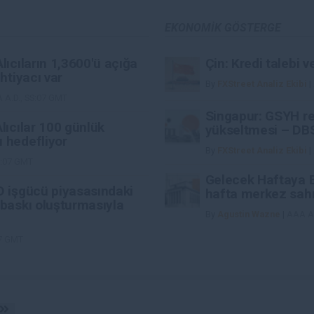
EKONOMIK GÖSTERGE
lıcıların 1,3600'ü açığa
Çin: Kredi talebi v
htiyacı var
By
FXStreet Analiz Ekibi
|
 A.D., SS:07 GMT
Singapur: GSYH r
lıcılar 100 günlük
yükseltmesi – DB
 hedefliyor
By
FXStreet Analiz Ekibi
|
S:07 GMT
Gelecek Haftaya 
D işgücü piyasasındaki
hafta merkez sahn
 baskı oluşturmasıyla
By
Agustin Wazne
|
AAA A.
07 GMT