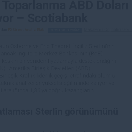
ni: Toparlanma ABD Doları
iyor – Scotiabank
Makalenin Orijinalini Gör
ından
FXStreet Analiz Ekibi
|
OTOMATİK TERCÜME
aun Osborne ve Eric Theoret, İngiliz Sterlini'nin
 ancak İngiltere Merkez Bankası'nın (BoE)
e keskin bir yeniden fiyatlamayla desteklendiğini
 (UK)–Amerika Birleşik Devletleri (ABD)
irleşik Krallık liderlik geçişi etrafındaki olumlu
eknik analizciler yükseliş eğiliminde kalıyor ve
 aralığında 1,36'ya doğru kazançların
atlaması Sterlin görünümünü