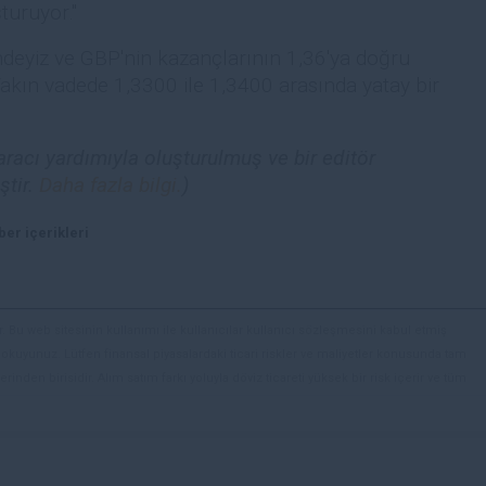
turuyor."
ndeyiz ve GBP'nin kazançlarının 1,36'ya doğru
Yakın vadede 1,3300 ile 1,3400 arasında yatay bir
racı yardımıyla oluşturulmuş ve bir editör
ştir.
Daha fazla bilgi.
)
er içerikleri
. Bu web sitesinin kullanımı ile kullanıcılar kullanıcı sözleşmesini kabul etmiş
ini okuyunuz. Lütfen finansal piyasalardaki ticari riskler ve maliyetler konusunda tam
rinden birisidir. Alım satım farkı yoluyla döviz ticareti yüksek bir risk içerir ve tüm
 finansal araçlar içinden döviz ticaretini tercih etmeden önce, yatırım nesnelerinizi,
zden geçiriniz. FXStreet’de ifade edilen görüşler bireysel yazarlara aittir, fxstreet.com
gilerde hatalar yada eksikler bulunabilir. FXStreet bağımsız yazarların görüşlerini
erhangi bir görüş, haber, araştırma, analiz, fiyatlar veya fxstreet.comtarafından bu