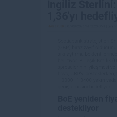
İngiliz Sterli
1,36'yı hedefl
HABERLER
|
07/08/2026 14:42:20 GMT
| taraf
Scotiabank stratejistleri Sh
(GBP) biraz zayıf olduğunu
sıkılaştırma beklentilerind
belirtiyor. Birleşik Krallık
spreadlerinin iyileşmesi ve B
hava, GBP'yi desteklerken, t
1,3300–1,3400 yakın vadeli
genişlemesini hedefliyor.
BoE yeniden fiy
destekliyor