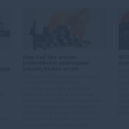
a katkıda bulunanlar tarafından genel piyasa yorumu olarak verilmiştir ve yatırım
bilgilerin kullanımı nedeniyle doğrudan yada dolaylı olarak ortaya çıkabilecek
aksızın herhangi bir kayıp ya da hasar için sorumluluk kabul etmemektedir.
Altın: Fed faiz artırımı
WTI 
beklentilerinin azalmasıyla
uyar
rmeye
yükseliş baskısı artıyor
Ameri
Haftaya sakin bir başlangıcın ardından
ABD-İ
Ons Altın (XAU/USD) yükseliş
canla
momentumu kazandı ve jeopolitik
derin
eye
gerilimlerin azalması ile yatırımcıların
eğris
Federal Rezerv'in (Fed) eylül ayında faiz
spekü
artırımı yapacağına yönelik bahislerini
dalga
azaltmasının desteğiyle 4.300 doların
konus
u her
üzerine çıkarak haziran ortasından bu
yana en yüksek seviyesine ulaştı.