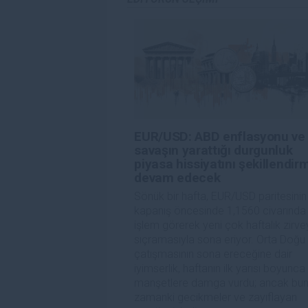
sitede yayınlanan bilgiler çalışanlar, ortaklar yad
danışmanlığı teşkil etmemektedir. FXStreet bu tür 
herhangi bir kar kaybı herhangi bir sınırlama olm
EUR/USD: ABD enflasyonu ve
savaşın yarattığı durgunluk
piyasa hissiyatını şekillendi
devam edecek
Sönük bir hafta, EUR/USD paritesinin
kapanış öncesinde 1,1560 civarında
işlem görerek yeni çok haftalık zirv
sıçramasıyla sona eriyor. Orta Doğu
çatışmasının sona ereceğine dair
iyimserlik, haftanın ilk yarısı boyunca
manşetlere damga vurdu; ancak bun
zamanki gecikmeler ve zayıflayan