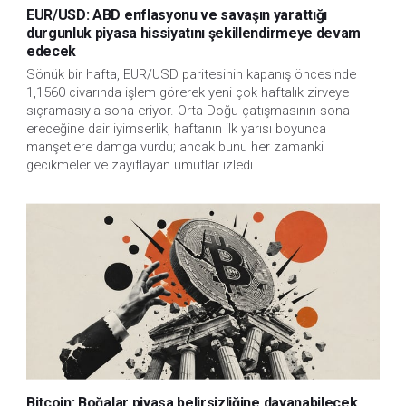
EUR/USD: ABD enflasyonu ve savaşın yarattığı
durgunluk piyasa hissiyatını şekillendirmeye devam
edecek
Sönük bir hafta, EUR/USD paritesinin kapanış öncesinde
1,1560 civarında işlem görerek yeni çok haftalık zirveye
sıçramasıyla sona eriyor. Orta Doğu çatışmasının sona
ereceğine dair iyimserlik, haftanın ilk yarısı boyunca
manşetlere damga vurdu; ancak bunu her zamanki
gecikmeler ve zayıflayan umutlar izledi.
Bitcoin: Boğalar piyasa belirsizliğine dayanabilecek