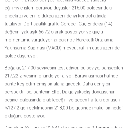
eğilimiyle işlem görüyor; düşüşler, 216,00 bölgesindeki
önceki zirvelerin oldukça üzerinde iyi kontrol altında
tutuluyor. Dört saatlik grafik, Göreceli Güç Endeksi (14)
değerini yaklaşık 66,72 olarak gösteriyor ve güçlü
momentumu vurguluyor, ancak nötr Hareketli Ortalama
Yakınsama Sapması (MACD) mevcut rallinin gücü üzerinde
gölge düşürüyor.
Boğalar, 217,00 seviyesini test ediyor; bu seviye, bahsedilen
217,22 zirvesinin önünde yer alıyor. Burayı aşması halinde
parite keşfedilmemiş bir alana girecek. Daha geniş bir
perspektif ise, paritenin Elliot Dalga yükseliş döngüsünün
beşinci dalgasında olabileceğini ve geçen haftaki dönüşün
%127,2 geri çekilmesinin 218,00 bölgesinde makul bir hedef
olduğunu gösteriyor.
Destekler, Salı günkü 216,41 dip seviyesi ve 2 Temmuz'daki