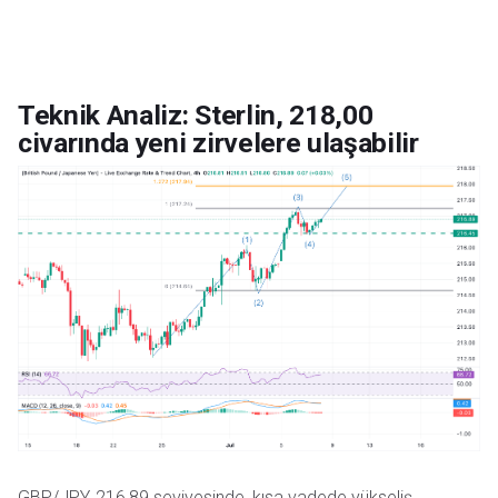
Teknik Analiz: Sterlin, 218,00
civarında yeni zirvelere ulaşabilir
GBP/JPY, 216,89 seviyesinde, kısa vadede yükseliş