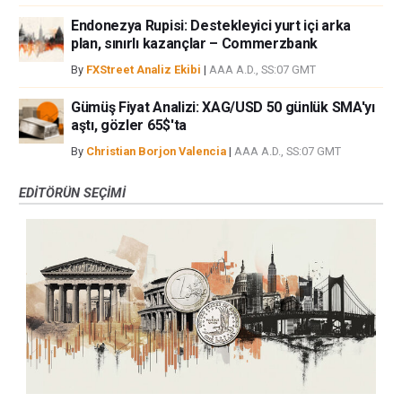
Endonezya Rupisi: Destekleyici yurt içi arka
plan, sınırlı kazançlar – Commerzbank
By
FXStreet Analiz Ekibi
|
AAA A.D., SS:07 GMT
Gümüş Fiyat Analizi: XAG/USD 50 günlük SMA'yı
aştı, gözler 65$'ta
By
Christian Borjon Valencia
|
AAA A.D., SS:07 GMT
EDITÖRÜN SEÇIMI