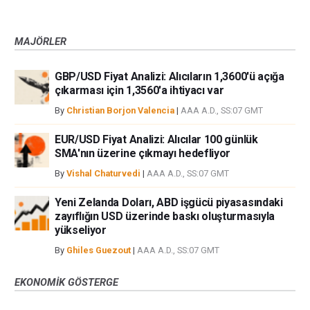
MAJÖRLER
GBP/USD Fiyat Analizi: Alıcıların 1,3600'ü açığa
çıkarması için 1,3560'a ihtiyacı var
By
Christian Borjon Valencia
|
AAA A.D., SS:07 GMT
EUR/USD Fiyat Analizi: Alıcılar 100 günlük
SMA'nın üzerine çıkmayı hedefliyor
By
Vishal Chaturvedi
|
AAA A.D., SS:07 GMT
Yeni Zelanda Doları, ABD işgücü piyasasındaki
zayıflığın USD üzerinde baskı oluşturmasıyla
yükseliyor
By
Ghiles Guezout
|
AAA A.D., SS:07 GMT
EKONOMIK GÖSTERGE