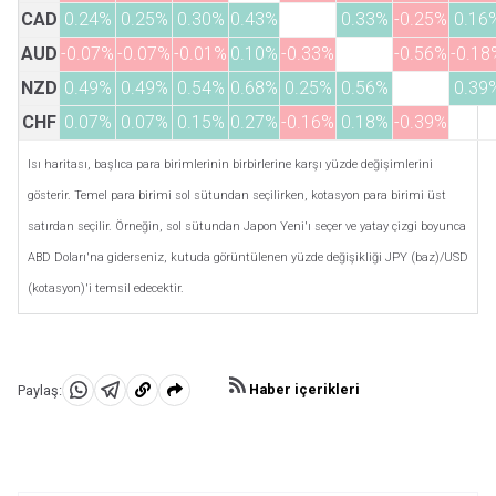
CAD
0.24%
0.25%
0.30%
0.43%
0.33%
-0.25%
0.16
AUD
-0.07%
-0.07%
-0.01%
0.10%
-0.33%
-0.56%
-0.18
NZD
0.49%
0.49%
0.54%
0.68%
0.25%
0.56%
0.39
CHF
0.07%
0.07%
0.15%
0.27%
-0.16%
0.18%
-0.39%
Isı haritası, başlıca para birimlerinin birbirlerine karşı yüzde değişimlerini
gösterir. Temel para birimi sol sütundan seçilirken, kotasyon para birimi üst
satırdan seçilir. Örneğin, sol sütundan Japon Yeni'ı seçer ve yatay çizgi boyunca
ABD Doları'na giderseniz, kutuda görüntülenen yüzde değişikliği JPY (baz)/USD
(kotasyon)'i temsil edecektir.
Haber içerikleri
Paylaş:
WhatsApp'da
Telegram'da
Panoya
Paylaş
Paylaş
kopyala