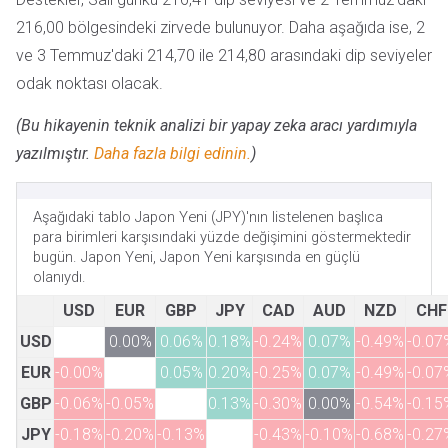
216,00 bölgesindeki zirvede bulunuyor. Daha aşağıda ise, 2
ve 3 Temmuz'daki 214,70 ile 214,80 arasındaki dip seviyeler
odak noktası olacak.
(Bu hikayenin teknik analizi bir yapay zeka aracı yardımıyla
yazılmıştır.
Daha fazla bilgi edinin.
)
Aşağıdaki tablo Japon Yeni (JPY)'nın listelenen başlıca
para birimleri karşısındaki yüzde değişimini göstermektedir
bugün. Japon Yeni, Japon Yeni karşısında en güçlü
olanıydı.
USD
EUR
GBP
JPY
CAD
AUD
NZD
CHF
USD
0.00%
0.06%
0.18%
-0.24%
0.07%
-0.49%
-0.07
EUR
-0.00%
0.05%
0.20%
-0.25%
0.07%
-0.49%
-0.07
GBP
-0.06%
-0.05%
0.13%
-0.30%
0.00%
-0.54%
-0.15
JPY
-0.18%
-0.20%
-0.13%
-0.43%
-0.10%
-0.68%
-0.27