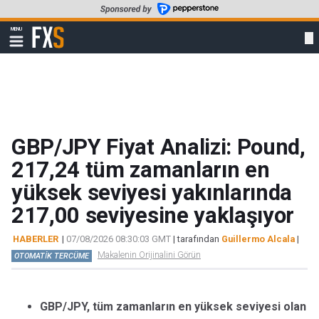
Skip
to
FXStreet
MENU
main
Show
navigation
content
GBP/JPY Fiyat Analizi: Pound,
217,24 tüm zamanların en
yüksek seviyesi yakınlarında
217,00 seviyesine yaklaşıyor
HABERLER
|
07/08/2026 08:30:03 GMT
| tarafından
Guillermo Alcala
|
Makalenin Orijinalini Görün
OTOMATİK TERCÜME
GBP/JPY, tüm zamanların en yüksek seviyesi olan