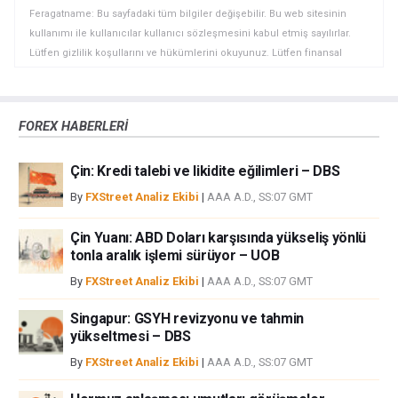
Feragatname: Bu sayfadaki tüm bilgiler değişebilir. Bu web sitesinin
kullanımı ile kullanıcılar kullanıcı sözleşmesini kabul etmiş sayılırlar.
Lütfen gizlilik koşullarını ve hükümlerini okuyunuz. Lütfen finansal
piyasalardaki ticari riskler ve maliyetler konusunda tam bilgi edininiz
çünkü burası en riskli yatırım biçimlerinden birisidir. Alım satım farkı
yoluyla döviz ticareti yüksek bir risk içerir ve tüm yatırımcılar için uygun
FOREX HABERLERİ
bir alan olmayabilir. Diğer finansal araçlar içinden döviz ticaretini tercih
etmeden önce, yatırım nesnelerinizi, deneyim seviyenizi ve risk
Çin: Kredi talebi ve likidite eğilimleri – DBS
iştahınızı dikkatlice gözden geçiriniz. FXStreet’de ifade edilen görüşler
bireysel yazarlara aittir, fxstreet.com veya yönetimin görüşlerini ifade
By
FXStreet Analiz Ekibi
|
AAA A.D., SS:07 GMT
etmemektedir. Bilgilerde hatalar yada eksikler bulunabilir. FXStreet
bağımsız yazarların görüşlerini doğrulamak zorunda değildir.
Çin Yuanı: ABD Doları karşısında yükseliş yönlü
FXStreet’de verilen herhangi bir görüş, haber, araştırma, analiz, fiyatlar
tonla aralık işlemi sürüyor – UOB
veya fxstreet.comtarafından bu sitede yayınlanan bilgiler çalışanlar,
By
FXStreet Analiz Ekibi
|
AAA A.D., SS:07 GMT
ortaklar yada katkıda bulunanlar tarafından genel piyasa yorumu olarak
verilmiştir ve yatırım danışmanlığı teşkil etmemektedir. FXStreet bu tür
Singapur: GSYH revizyonu ve tahmin
bilgilerin kullanımı nedeniyle doğrudan yada dolaylı olarak ortaya
yükseltmesi – DBS
çıkabilecek herhangi bir kar kaybı herhangi bir sınırlama olmaksızın
By
FXStreet Analiz Ekibi
|
AAA A.D., SS:07 GMT
herhangi bir kayıp ya da hasar için sorumluluk kabul etmemektedir.