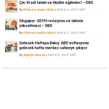
Çin: Kredi talebi ve likidite eğilimleri – DBS
By
FXStreet Analiz Ekibi
|
AAA A.D., SS:07 GMT
Singapur: GSYH revizyonu ve tahmin
yükseltmesi – DBS
By
FXStreet Analiz Ekibi
|
AAA A.D., SS:07 GMT
Gelecek Haftaya Bakış: ABD enflasyonu
gelecek hafta merkez sahneye çıkıyor
By
Agustin Wazne
|
AAA A.D., SS:07 GMT