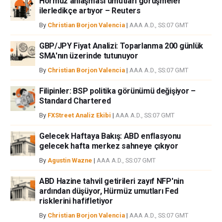
Hormuz anlaşması umutları görüşmeler
ilerledikçe artıyor – Reuters
By
Christian Borjon Valencia
|
AAA A.D., SS:07 GMT
GBP/JPY Fiyat Analizi: Toparlanma 200 günlük
SMA'nın üzerinde tutunuyor
By
Christian Borjon Valencia
|
AAA A.D., SS:07 GMT
Filipinler: BSP politika görünümü değişiyor –
Standard Chartered
By
FXStreet Analiz Ekibi
|
AAA A.D., SS:07 GMT
Gelecek Haftaya Bakış: ABD enflasyonu
gelecek hafta merkez sahneye çıkıyor
By
Agustin Wazne
|
AAA A.D., SS:07 GMT
ABD Hazine tahvil getirileri zayıf NFP'nin
ardından düşüyor, Hürmüz umutları Fed
risklerini hafifletiyor
By
Christian Borjon Valencia
|
AAA A.D., SS:07 GMT