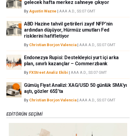
gelecek hafta merkez sahneye çıkıyor
By
Agustin Wazne
|
AAA A.D., SS:07 GMT
ABD Hazine tahvil getirileri zayıf NFP'nin
ardından düşüyor, Hürmüz umutları Fed
risklerini hafifletiyor
By
Christian Borjon Valencia
|
AAA A.D., SS:07 GMT
Endonezya Rupisi: Destekleyici yurt içi arka
plan, sınırlı kazançlar – Commerzbank
By
FXStreet Analiz Ekibi
|
AAA A.D., SS:07 GMT
Gümüş Fiyat Analizi: XAG/USD 50 günlük SMA'yı
aştı, gözler 65$'ta
By
Christian Borjon Valencia
|
AAA A.D., SS:07 GMT
EDITÖRÜN SEÇIMI