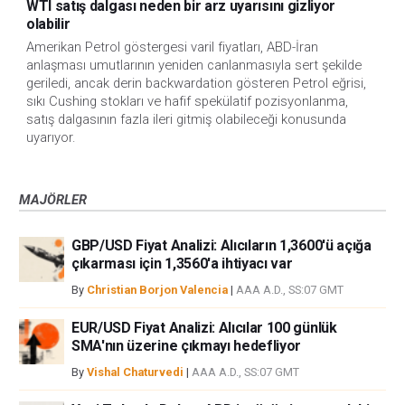
WTI satış dalgası neden bir arz uyarısını gizliyor
olabilir
Amerikan Petrol göstergesi varil fiyatları, ABD-İran
anlaşması umutlarının yeniden canlanmasıyla sert şekilde
geriledi, ancak derin backwardation gösteren Petrol eğrisi,
sıkı Cushing stokları ve hafif spekülatif pozisyonlanma,
satış dalgasının fazla ileri gitmiş olabileceği konusunda
uyarıyor.
MAJÖRLER
GBP/USD Fiyat Analizi: Alıcıların 1,3600'ü açığa
çıkarması için 1,3560'a ihtiyacı var
By
Christian Borjon Valencia
|
AAA A.D., SS:07 GMT
EUR/USD Fiyat Analizi: Alıcılar 100 günlük
SMA'nın üzerine çıkmayı hedefliyor
By
Vishal Chaturvedi
|
AAA A.D., SS:07 GMT