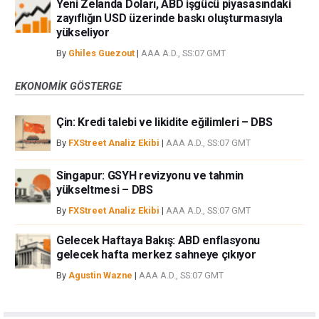
Yeni Zelanda Doları, ABD işgücü piyasasındaki
zayıflığın USD üzerinde baskı oluşturmasıyla
yükseliyor
By
Ghiles Guezout
|
AAA A.D., SS:07 GMT
EKONOMIK GÖSTERGE
Çin: Kredi talebi ve likidite eğilimleri – DBS
By
FXStreet Analiz Ekibi
|
AAA A.D., SS:07 GMT
Singapur: GSYH revizyonu ve tahmin
yükseltmesi – DBS
By
FXStreet Analiz Ekibi
|
AAA A.D., SS:07 GMT
Gelecek Haftaya Bakış: ABD enflasyonu
gelecek hafta merkez sahneye çıkıyor
By
Agustin Wazne
|
AAA A.D., SS:07 GMT