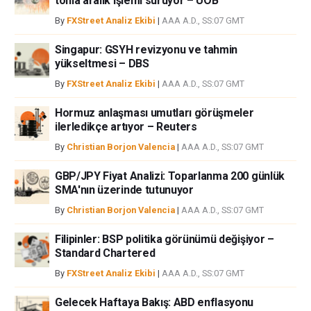
tonla aralık işlemi sürüyor – UOB
veya fxstreet.comtarafından bu sitede yayınlanan bilgiler çalışanlar,
By
FXStreet Analiz Ekibi
|
AAA A.D., SS:07 GMT
ortaklar yada katkıda bulunanlar tarafından genel piyasa yorumu olarak
verilmiştir ve yatırım danışmanlığı teşkil etmemektedir. FXStreet bu tür
Singapur: GSYH revizyonu ve tahmin
bilgilerin kullanımı nedeniyle doğrudan yada dolaylı olarak ortaya
yükseltmesi – DBS
çıkabilecek herhangi bir kar kaybı herhangi bir sınırlama olmaksızın
By
FXStreet Analiz Ekibi
|
AAA A.D., SS:07 GMT
herhangi bir kayıp ya da hasar için sorumluluk kabul etmemektedir.
Hormuz anlaşması umutları görüşmeler
ilerledikçe artıyor – Reuters
By
Christian Borjon Valencia
|
AAA A.D., SS:07 GMT
GBP/JPY Fiyat Analizi: Toparlanma 200 günlük
SMA'nın üzerinde tutunuyor
By
Christian Borjon Valencia
|
AAA A.D., SS:07 GMT
Filipinler: BSP politika görünümü değişiyor –
Standard Chartered
By
FXStreet Analiz Ekibi
|
AAA A.D., SS:07 GMT
Gelecek Haftaya Bakış: ABD enflasyonu