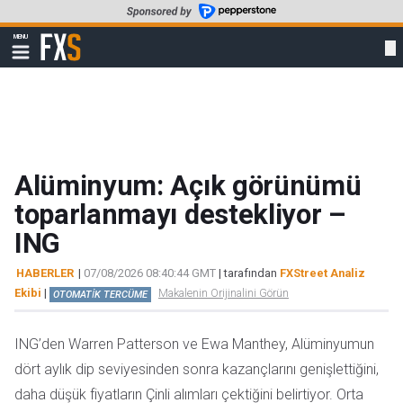
Skip
to
FXStreet
MENU
main
Show
navigation
content
Alüminyum: Açık görünümü
toparlanmayı destekliyor –
ING
HABERLER
|
07/08/2026 08:40:44 GMT
| tarafından
FXStreet Analiz
Ekibi
|
Makalenin Orijinalini Görün
OTOMATİK TERCÜME
ING’den Warren Patterson ve Ewa Manthey, Alüminyumun
dört aylık dip seviyesinden sonra kazançlarını genişlettiğini,
daha düşük fiyatların Çinli alımları çektiğini belirtiyor. Orta