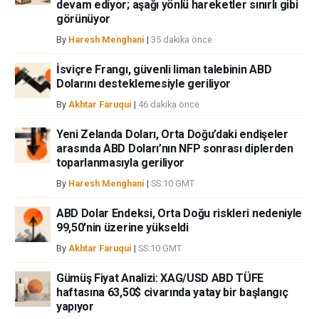
devam ediyor; aşağı yönlü hareketler sınırlı gibi
görünüyor
By
Haresh Menghani
|
35 dakika önce
İsviçre Frangı, güvenli liman talebinin ABD
Dolarını desteklemesiyle geriliyor
By
Akhtar Faruqui
|
46 dakika önce
Yeni Zelanda Doları, Orta Doğu’daki endişeler
arasında ABD Doları’nın NFP sonrası diplerden
toparlanmasıyla geriliyor
By
Haresh Menghani
|
SS:10 GMT
ABD Dolar Endeksi, Orta Doğu riskleri nedeniyle
99,50'nin üzerine yükseldi
By
Akhtar Faruqui
|
SS:10 GMT
Gümüş Fiyat Analizi: XAG/USD ABD TÜFE
haftasına 63,50$ civarında yatay bir başlangıç
yapıyor