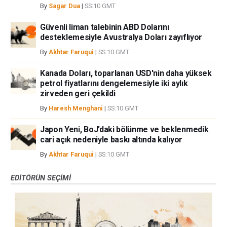
By
Sagar Dua
|
SS:10 GMT
Güvenli liman talebinin ABD Dolarını
desteklemesiyle Avustralya Doları zayıflıyor
By
Akhtar Faruqui
|
SS:10 GMT
Kanada Doları, toparlanan USD'nin daha yüksek
petrol fiyatlarını dengelemesiyle iki aylık
zirveden geri çekildi
By
Haresh Menghani
|
SS:10 GMT
Japon Yeni, BoJ’daki bölünme ve beklenmedik
cari açık nedeniyle baskı altında kalıyor
By
Akhtar Faruqui
|
SS:10 GMT
EDITÖRÜN SEÇIMI