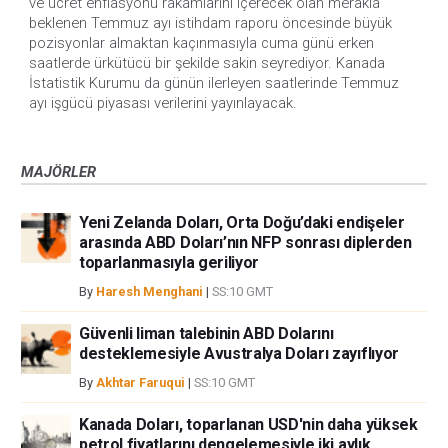
ve ücret enflasyonu rakamlarını içerecek olan merakla 
beklenen Temmuz ayı istihdam raporu öncesinde büyük 
pozisyonlar almaktan kaçınmasıyla cuma günü erken 
saatlerde ürkütücü bir şekilde sakin seyrediyor. Kanada 
İstatistik Kurumu da günün ilerleyen saatlerinde Temmuz 
ayı işgücü piyasası verilerini yayınlayacak.
MAJÖRLER
Yeni Zelanda Doları, Orta Doğu’daki endişeler
arasında ABD Doları’nın NFP sonrası diplerden
toparlanmasıyla geriliyor
By
Haresh Menghani
|
SS:10 GMT
Güvenli liman talebinin ABD Dolarını
desteklemesiyle Avustralya Doları zayıflıyor
By
Akhtar Faruqui
|
SS:10 GMT
Kanada Doları, toparlanan USD'nin daha yüksek
petrol fiyatlarını dengelemesiyle iki aylık