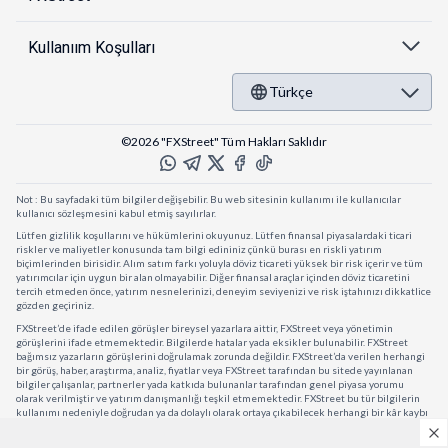
Kullanıım Koşulları
Türkçe
©2026 "FXStreet" Tüm Hakları Saklıdır
Not : Bu sayfadaki tüm bilgiler değişebilir. Bu web sitesinin kullanımı ile kullanıcılar
kullanıcı sözleşmesini kabul etmiş sayılırlar.
Lütfen gizlilik koşullarını ve hükümlerini okuyunuz. Lütfen finansal piyasalardaki ticari
riskler ve maliyetler konusunda tam bilgi edininiz çünkü burası en riskli yatırım
biçimlerinden birisidir. Alım satım farkı yoluyla döviz ticareti yüksek bir risk içerir ve tüm
yatırımcılar için uygun bir alan olmayabilir. Diğer finansal araçlar içinden döviz ticaretini
tercih etmeden önce, yatırım nesnelerinizi, deneyim seviyenizi ve risk iştahınızı dikkatlice
gözden geçiriniz.
FXStreet’de ifade edilen görüşler bireysel yazarlara aittir, FXStreet veya yönetimin
görüşlerini ifade etmemektedir. Bilgilerde hatalar yada eksikler bulunabilir. FXStreet
bağımsız yazarların görüşlerini doğrulamak zorunda değildir. FXStreet’da verilen herhangi
bir görüş, haber, araştırma, analiz, fiyatlar veya FXStreet tarafından bu sitede yayınlanan
bilgiler çalışanlar, partnerler yada katkıda bulunanlar tarafından genel piyasa yorumu
olarak verilmiştir ve yatırım danışmanlığı teşkil etmemektedir. FXStreet bu tür bilgilerin
kullanımı nedeniyle doğrudan ya da dolaylı olarak ortaya çıkabilecek herhangi bir kâr kaybı
herhangi bir sınırlama olmaksızın herhangi bir kayıp yada hasar için sorumluluk kabul
etmemektedir.