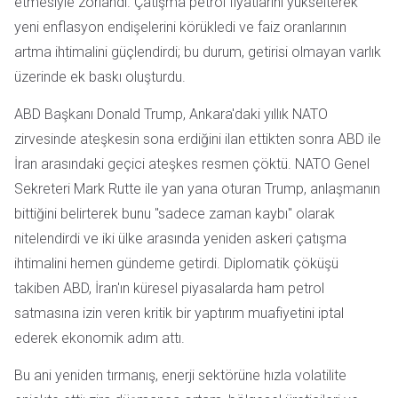
etmesiyle zorlandı. Çatışma petrol fiyatlarını yükselterek
yeni enflasyon endişelerini körükledi ve faiz oranlarının
artma ihtimalini güçlendirdi; bu durum, getirisi olmayan varlık
üzerinde ek baskı oluşturdu.
ABD Başkanı Donald Trump, Ankara'daki yıllık NATO
zirvesinde ateşkesin sona erdiğini ilan ettikten sonra ABD ile
İran arasındaki geçici ateşkes resmen çöktü. NATO Genel
Sekreteri Mark Rutte ile yan yana oturan Trump, anlaşmanın
bittiğini belirterek bunu "sadece zaman kaybı" olarak
nitelendirdi ve iki ülke arasında yeniden askeri çatışma
ihtimalini hemen gündeme getirdi. Diplomatik çöküşü
takiben ABD, İran'ın küresel piyasalarda ham petrol
satmasına izin veren kritik bir yaptırım muafiyetini iptal
ederek ekonomik adım attı.
Bu ani yeniden tırmanış, enerji sektörüne hızla volatilite