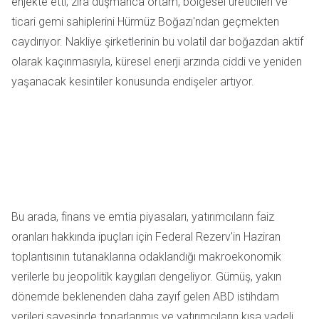
enjekte etti; zira düşmanca ortam, bölgesel üreticileri ve
ticari gemi sahiplerini Hürmüz Boğazı'ndan geçmekten
caydırıyor. Nakliye şirketlerinin bu volatil dar boğazdan aktif
olarak kaçınmasıyla, küresel enerji arzında ciddi ve yeniden
yaşanacak kesintiler konusunda endişeler artıyor.
Bu arada, finans ve emtia piyasaları, yatırımcıların faiz
oranları hakkında ipuçları için Federal Rezerv'in Haziran
toplantısının tutanaklarına odaklandığı makroekonomik
verilerle bu jeopolitik kaygıları dengeliyor. Gümüş, yakın
dönemde beklenenden daha zayıf gelen ABD istihdam
verileri sayesinde toparlanmış ve yatırımcıların kısa vadeli