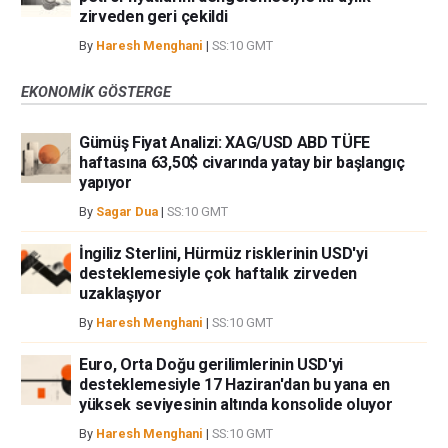
zirveden geri çekildi
By
Haresh Menghani
|
SS:10 GMT
EKONOMIK GÖSTERGE
Gümüş Fiyat Analizi: XAG/USD ABD TÜFE
haftasına 63,50$ civarında yatay bir başlangıç
yapıyor
By
Sagar Dua
|
SS:10 GMT
İngiliz Sterlini, Hürmüz risklerinin USD'yi
desteklemesiyle çok haftalık zirveden
uzaklaşıyor
By
Haresh Menghani
|
SS:10 GMT
Euro, Orta Doğu gerilimlerinin USD'yi
desteklemesiyle 17 Haziran'dan bu yana en
yüksek seviyesinin altında konsolide oluyor
By
Haresh Menghani
|
SS:10 GMT