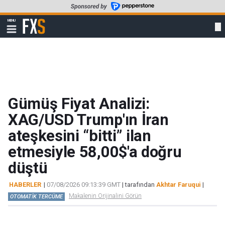
Skip
to
FXStreet
MENU
main
Show
navigation
content
Gümüş Fiyat Analizi:
XAG/USD Trump'ın İran
ateşkesini “bitti” ilan
etmesiyle 58,00$'a doğru
düştü
HABERLER
|
07/08/2026 09:13:39 GMT
| tarafından
Akhtar Faruqui
|
Makalenin Orijinalini Görün
OTOMATİK TERCÜME