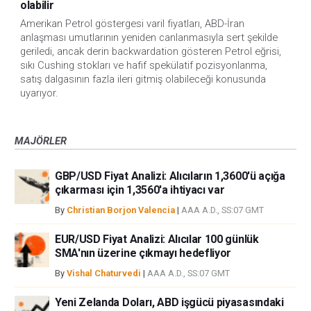
olabilir
Amerikan Petrol göstergesi varil fiyatları, ABD-İran
anlaşması umutlarının yeniden canlanmasıyla sert şekilde
geriledi, ancak derin backwardation gösteren Petrol eğrisi,
sıkı Cushing stokları ve hafif spekülatif pozisyonlanma,
satış dalgasının fazla ileri gitmiş olabileceği konusunda
uyarıyor.
MAJÖRLER
GBP/USD Fiyat Analizi: Alıcıların 1,3600'ü açığa
çıkarması için 1,3560'a ihtiyacı var
By
Christian Borjon Valencia
|
AAA A.D., SS:07 GMT
EUR/USD Fiyat Analizi: Alıcılar 100 günlük
SMA'nın üzerine çıkmayı hedefliyor
By
Vishal Chaturvedi
|
AAA A.D., SS:07 GMT
Yeni Zelanda Doları, ABD işgücü piyasasındaki