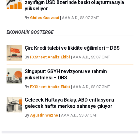
zayıflığın USD üzerinde baskı oluşturmasıyla
yükseliyor
By
Ghiles Guezout
|
AAA A.D., SS:07 GMT
EKONOMIK GÖSTERGE
Çin: Kredi talebi ve likidite eğilimleri – DBS
By
FXStreet Analiz Ekibi
|
AAA A.D., SS:07 GMT
Singapur: GSYH revizyonu ve tahmin
yükseltmesi – DBS
By
FXStreet Analiz Ekibi
|
AAA A.D., SS:07 GMT
Gelecek Haftaya Bakış: ABD enflasyonu
gelecek hafta merkez sahneye çıkıyor
By
Agustin Wazne
|
AAA A.D., SS:07 GMT