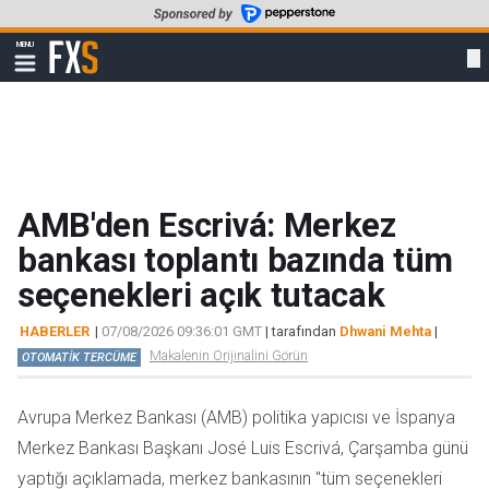
Skip
to
FXStreet
MENU
main
Show
navigation
content
AMB'den Escrivá: Merkez
bankası toplantı bazında tüm
seçenekleri açık tutacak
HABERLER
|
07/08/2026 09:36:01 GMT
| tarafından
Dhwani Mehta
|
Makalenin Orijinalini Görün
OTOMATİK TERCÜME
Avrupa Merkez Bankası (AMB) politika yapıcısı ve İspanya
Merkez Bankası Başkanı José Luis Escrivá, Çarşamba günü
yaptığı açıklamada, merkez bankasının "tüm seçenekleri