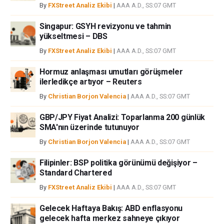
By
FXStreet Analiz Ekibi
|
AAA A.D., SS:07 GMT
ortaklar yada katkıda bulunanlar tarafından genel piyasa yorumu olarak
verilmiştir ve yatırım danışmanlığı teşkil etmemektedir. FXStreet bu tür
Singapur: GSYH revizyonu ve tahmin
bilgilerin kullanımı nedeniyle doğrudan yada dolaylı olarak ortaya
yükseltmesi – DBS
çıkabilecek herhangi bir kar kaybı herhangi bir sınırlama olmaksızın
By
FXStreet Analiz Ekibi
|
AAA A.D., SS:07 GMT
herhangi bir kayıp ya da hasar için sorumluluk kabul etmemektedir.
Hormuz anlaşması umutları görüşmeler
ilerledikçe artıyor – Reuters
By
Christian Borjon Valencia
|
AAA A.D., SS:07 GMT
GBP/JPY Fiyat Analizi: Toparlanma 200 günlük
SMA'nın üzerinde tutunuyor
By
Christian Borjon Valencia
|
AAA A.D., SS:07 GMT
Filipinler: BSP politika görünümü değişiyor –
Standard Chartered
By
FXStreet Analiz Ekibi
|
AAA A.D., SS:07 GMT
Gelecek Haftaya Bakış: ABD enflasyonu
gelecek hafta merkez sahneye çıkıyor