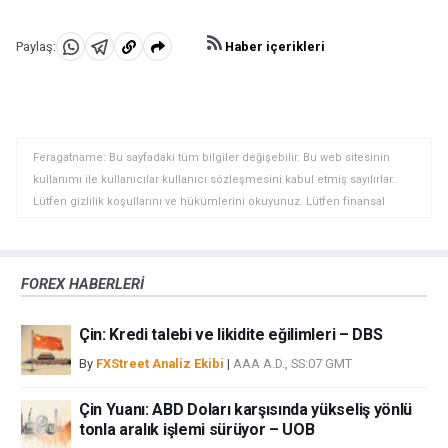
Haber içerikleri
Paylaş:
WhatsApp'da
Telegram'da
Panoya
Paylaş
Paylaş
kopyala
Feragatname: Bu sayfadaki tüm bilgiler değişebilir. Bu web sitesinin
kullanımı ile kullanıcılar kullanıcı sözleşmesini kabul etmiş sayılırlar.
Lütfen gizlilik koşullarını ve hükümlerini okuyunuz. Lütfen finansal
piyasalardaki ticari riskler ve maliyetler konusunda tam bilgi edininiz
çünkü burası en riskli yatırım biçimlerinden birisidir. Alım satım farkı
yoluyla döviz ticareti yüksek bir risk içerir ve tüm yatırımcılar için uygun
FOREX HABERLERİ
bir alan olmayabilir. Diğer finansal araçlar içinden döviz ticaretini tercih
etmeden önce, yatırım nesnelerinizi, deneyim seviyenizi ve risk
Çin: Kredi talebi ve likidite eğilimleri – DBS
iştahınızı dikkatlice gözden geçiriniz. FXStreet’de ifade edilen görüşler
bireysel yazarlara aittir, fxstreet.com veya yönetimin görüşlerini ifade
By
FXStreet Analiz Ekibi
|
AAA A.D., SS:07 GMT
etmemektedir. Bilgilerde hatalar yada eksikler bulunabilir. FXStreet
bağımsız yazarların görüşlerini doğrulamak zorunda değildir.
Çin Yuanı: ABD Doları karşısında yükseliş yönlü
FXStreet’de verilen herhangi bir görüş, haber, araştırma, analiz, fiyatlar
tonla aralık işlemi sürüyor – UOB
veya fxstreet.comtarafından bu sitede yayınlanan bilgiler çalışanlar,