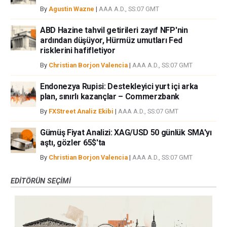
By
Agustin Wazne
|
AAA A.D., SS:07 GMT
ABD Hazine tahvil getirileri zayıf NFP'nin
ardından düşüyor, Hürmüz umutları Fed
risklerini hafifletiyor
By
Christian Borjon Valencia
|
AAA A.D., SS:07 GMT
Endonezya Rupisi: Destekleyici yurt içi arka
plan, sınırlı kazançlar – Commerzbank
By
FXStreet Analiz Ekibi
|
AAA A.D., SS:07 GMT
Gümüş Fiyat Analizi: XAG/USD 50 günlük SMA'yı
aştı, gözler 65$'ta
By
Christian Borjon Valencia
|
AAA A.D., SS:07 GMT
EDITÖRÜN SEÇIMI