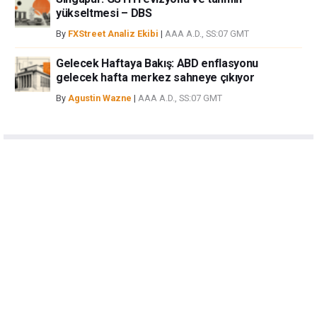
yükseltmesi – DBS
By
FXStreet Analiz Ekibi
|
AAA A.D., SS:07 GMT
Gelecek Haftaya Bakış: ABD enflasyonu
gelecek hafta merkez sahneye çıkıyor
By
Agustin Wazne
|
AAA A.D., SS:07 GMT