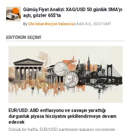
Gümüş Fiyat Analizi: XAG/USD 50 günlük SMA'yı
aştı, gözler 65$'ta
By
Christian Borjon Valencia
|
AAA A.D., SS:07 GMT
EDITÖRÜN SEÇIMI
EUR/USD: ABD enflasyonu ve savaşın yarattığı
durgunluk piyasa hissiyatını şekillendirmeye devam
edecek
Sönük bir hafta, EUR/USD paritesinin kapanış öncesinde