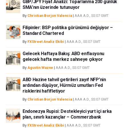
GBP/JPY Fiyat Analizi: Toparlanma 200 günlük
SMA'nın üzerinde tutunuyor
By
Christian Borjon Valencia
|
AAA A.D., SS:07 GMT
Filipinler: BSP politika görünümü değişiyor –
Standard Chartered
By
FXStreet Analiz Ekibi
|
AAA A.D., SS:07 GMT
Gelecek Haftaya Bakış: ABD enflasyonu
gelecek hafta merkez sahneye çıkıyor
By
Agustin Wazne
|
AAA A.D., SS:07 GMT
ABD Hazine tahvil getirileri zayıf NFP'nin
ardından düşüyor, Hürmüz umutları Fed
risklerini hafifletiyor
By
Christian Borjon Valencia
|
AAA A.D., SS:07 GMT
Endonezya Rupisi: Destekleyici yurt içi arka
plan, sınırlı kazançlar – Commerzbank
By
FXStreet Analiz Ekibi
|
AAA A.D., SS:07 GMT