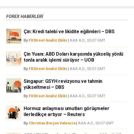
çünkü burası en riskli yatırım biçimlerinden birisidir. Alım satım farkı
yoluyla döviz ticareti yüksek bir risk içerir ve tüm yatırımcılar için uygun
FOREX HABERLERİ
bir alan olmayabilir. Diğer finansal araçlar içinden döviz ticaretini tercih
etmeden önce, yatırım nesnelerinizi, deneyim seviyenizi ve risk
Çin: Kredi talebi ve likidite eğilimleri – DBS
iştahınızı dikkatlice gözden geçiriniz. FXStreet’de ifade edilen görüşler
bireysel yazarlara aittir, fxstreet.com veya yönetimin görüşlerini ifade
By
FXStreet Analiz Ekibi
|
AAA A.D., SS:07 GMT
etmemektedir. Bilgilerde hatalar yada eksikler bulunabilir. FXStreet
bağımsız yazarların görüşlerini doğrulamak zorunda değildir.
Çin Yuanı: ABD Doları karşısında yükseliş yönlü
FXStreet’de verilen herhangi bir görüş, haber, araştırma, analiz, fiyatlar
tonla aralık işlemi sürüyor – UOB
veya fxstreet.comtarafından bu sitede yayınlanan bilgiler çalışanlar,
By
FXStreet Analiz Ekibi
|
AAA A.D., SS:07 GMT
ortaklar yada katkıda bulunanlar tarafından genel piyasa yorumu olarak
verilmiştir ve yatırım danışmanlığı teşkil etmemektedir. FXStreet bu tür
Singapur: GSYH revizyonu ve tahmin
bilgilerin kullanımı nedeniyle doğrudan yada dolaylı olarak ortaya
yükseltmesi – DBS
çıkabilecek herhangi bir kar kaybı herhangi bir sınırlama olmaksızın
By
FXStreet Analiz Ekibi
|
AAA A.D., SS:07 GMT
herhangi bir kayıp ya da hasar için sorumluluk kabul etmemektedir.
Hormuz anlaşması umutları görüşmeler
ilerledikçe artıyor – Reuters
By
Christian Borjon Valencia
|
AAA A.D., SS:07 GMT