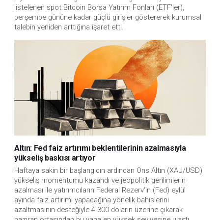
listelenen spot Bitcoin Borsa Yatırım Fonları (ETF'ler),
perşembe gününe kadar güçlü girişler göstererek kurumsal
talebin yeniden arttığına işaret etti.
Altın: Fed faiz artırımı beklentilerinin azalmasıyla
yükseliş baskısı artıyor
Haftaya sakin bir başlangıcın ardından Ons Altın (XAU/USD)
yükseliş momentumu kazandı ve jeopolitik gerilimlerin
azalması ile yatırımcıların Federal Rezerv'in (Fed) eylül
ayında faiz artırımı yapacağına yönelik bahislerini
azaltmasının desteğiyle 4.300 doların üzerine çıkarak
haziran ortasından bu yana en yüksek seviyesine ulaştı.