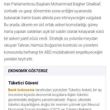
İran Parlamentosu Başkanı Mohammad Bagher Ghalibaf,
zorbalık ve gasp döneminin sona erdiğini uyarısında
bulunarak İran'ın baskı altında pes etmeyeceğini vurguladı.
Bu arada, ülkenin en üst ortak askeri komutanlığı, güney
İran'a yapılan saldırıları açık bir saldırı olarak kınayarak ezici
bir askeri yanıt sözü verdi. Stratejik su yolunda meydan
okuyan Tahran, Hürmüz Boğazı'nın kontrolü ve yönetimi
konusunda herhangi bir ABD müdahalesini engelleyeceğini
yeniden teyit etti.
EKONOMIK GÖSTERGE
Tüketici Güveni
Bank Indonesia
tarafından yürütülen Tüketici Anketi, bir ay
öncesine kıyasla ekonomik koşullara ilişkin tüketici
güvenindeki değişimi yansıtmaktadır. Rapor, ülkedeki
tüketici duyarlılığının doğru bir resmini çizmek için Mevcut
Ekonomik Durum Endeksi (CECI) ve Tüketici Beklenti