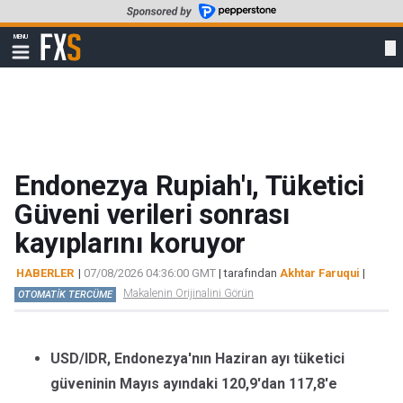
Skip
to
FXStreet
MENU
main
Show
navigation
content
Endonezya Rupiah'ı, Tüketici
Güveni verileri sonrası
kayıplarını koruyor
HABERLER
|
07/08/2026 04:36:00 GMT
| tarafından
Akhtar Faruqui
|
Makalenin Orijinalini Görün
OTOMATİK TERCÜME
USD/IDR, Endonezya'nın Haziran ayı tüketici
güveninin Mayıs ayındaki 120,9'dan 117,8'e