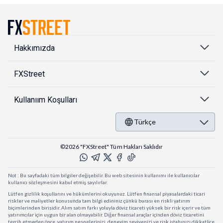
Hakkımızda
FXStreet
Kullanıım Koşulları
Türkçe
©2026 "FXStreet" Tüm Hakları Saklıdır
Not : Bu sayfadaki tüm bilgiler değişebilir. Bu web sitesinin kullanımı ile kullanıcılar
kullanıcı sözleşmesini kabul etmiş sayılırlar.
Lütfen gizlilik koşullarını ve hükümlerini okuyunuz. Lütfen finansal piyasalardaki ticari
riskler ve maliyetler konusunda tam bilgi edininiz çünkü burası en riskli yatırım
biçimlerinden birisidir. Alım satım farkı yoluyla döviz ticareti yüksek bir risk içerir ve tüm
yatırımcılar için uygun bir alan olmayabilir. Diğer finansal araçlar içinden döviz ticaretini
tercih etmeden önce, yatırım nesnelerinizi, deneyim seviyenizi ve risk iştahınızı dikkatlice