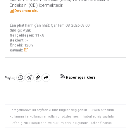
Endeksini (CEI) içermektedir.
Devamını oku
Lần phát hành gần nhất:
Çar Tem 08, 2026 03:00
Sıklığı:
Aylık
Gerçekleşen:
117.8
Beklenti:
-
Önceki:
120.9
Kaynak:
Haber içerikleri
Paylaş:
WhatsApp'da
Telegram'da
Panoya
Paylaş
Paylaş
kopyala
Feragatname: Bu sayfadaki tüm bilgiler değişebilir. Bu web sitesinin
kullanımı ile kullanıcılar kullanıcı sözleşmesini kabul etmiş sayılırlar.
Lütfen gizlilik koşullarını ve hükümlerini okuyunuz. Lütfen finansal
piyasalardaki ticari riskler ve maliyetler konusunda tam bilgi edininiz