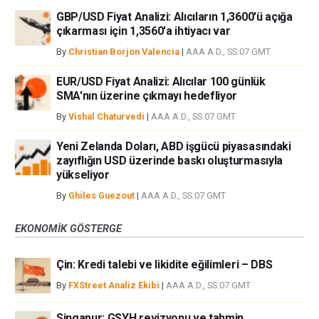
GBP/USD Fiyat Analizi: Alıcıların 1,3600'ü açığa
çıkarması için 1,3560'a ihtiyacı var
By
Christian Borjon Valencia
|
AAA A.D., SS:07 GMT
EUR/USD Fiyat Analizi: Alıcılar 100 günlük
SMA'nın üzerine çıkmayı hedefliyor
By
Vishal Chaturvedi
|
AAA A.D., SS:07 GMT
Yeni Zelanda Doları, ABD işgücü piyasasındaki
zayıflığın USD üzerinde baskı oluşturmasıyla
yükseliyor
By
Ghiles Guezout
|
AAA A.D., SS:07 GMT
EKONOMIK GÖSTERGE
Çin: Kredi talebi ve likidite eğilimleri – DBS
By
FXStreet Analiz Ekibi
|
AAA A.D., SS:07 GMT
Singapur: GSYH revizyonu ve tahmin