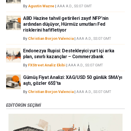
By
Agustin Wazne
|
AAA A.D., SS:07 GMT
ABD Hazine tahvil getirileri zayıf NFP'nin
ardından düşüyor, Hürmüz umutları Fed
risklerini hafifletiyor
By
Christian Borjon Valencia
|
AAA A.D., SS:07 GMT
Endonezya Rupisi: Destekleyici yurt içi arka
plan, sınırlı kazançlar – Commerzbank
By
FXStreet Analiz Ekibi
|
AAA A.D., SS:07 GMT
Gümüş Fiyat Analizi: XAG/USD 50 günlük SMA'yı
aştı, gözler 65$'ta
By
Christian Borjon Valencia
|
AAA A.D., SS:07 GMT
EDITÖRÜN SEÇIMI