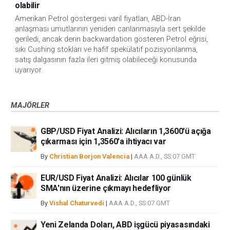
olabilir
Amerikan Petrol göstergesi varil fiyatları, ABD-İran
anlaşması umutlarının yeniden canlanmasıyla sert şekilde
geriledi, ancak derin backwardation gösteren Petrol eğrisi,
sıkı Cushing stokları ve hafif spekülatif pozisyonlanma,
satış dalgasının fazla ileri gitmiş olabileceği konusunda
uyarıyor.
MAJÖRLER
GBP/USD Fiyat Analizi: Alıcıların 1,3600'ü açığa
çıkarması için 1,3560'a ihtiyacı var
By
Christian Borjon Valencia
|
AAA A.D., SS:07 GMT
EUR/USD Fiyat Analizi: Alıcılar 100 günlük
SMA'nın üzerine çıkmayı hedefliyor
By
Vishal Chaturvedi
|
AAA A.D., SS:07 GMT
Yeni Zelanda Doları, ABD işgücü piyasasındaki