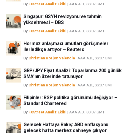
By
FXStreet Analiz Ekibi
|
AAA A.D., SS:07 GMT
ortaklar yada katkıda bulunanlar tarafından genel piyasa yorumu olarak
verilmiştir ve yatırım danışmanlığı teşkil etmemektedir. FXStreet bu tür
Singapur: GSYH revizyonu ve tahmin
bilgilerin kullanımı nedeniyle doğrudan yada dolaylı olarak ortaya
yükseltmesi – DBS
çıkabilecek herhangi bir kar kaybı herhangi bir sınırlama olmaksızın
By
FXStreet Analiz Ekibi
|
AAA A.D., SS:07 GMT
herhangi bir kayıp ya da hasar için sorumluluk kabul etmemektedir.
Hormuz anlaşması umutları görüşmeler
ilerledikçe artıyor – Reuters
By
Christian Borjon Valencia
|
AAA A.D., SS:07 GMT
GBP/JPY Fiyat Analizi: Toparlanma 200 günlük
SMA'nın üzerinde tutunuyor
By
Christian Borjon Valencia
|
AAA A.D., SS:07 GMT
Filipinler: BSP politika görünümü değişiyor –
Standard Chartered
By
FXStreet Analiz Ekibi
|
AAA A.D., SS:07 GMT
Gelecek Haftaya Bakış: ABD enflasyonu
gelecek hafta merkez sahneye çıkıyor