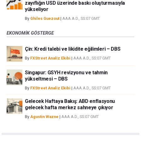
zayıflığın USD üzerinde baskı oluşturmasıyla
yükseliyor
By
Ghiles Guezout
|
AAA A.D., SS:07 GMT
EKONOMIK GÖSTERGE
Çin: Kredi talebi ve likidite eğilimleri – DBS
By
FXStreet Analiz Ekibi
|
AAA A.D., SS:07 GMT
Singapur: GSYH revizyonu ve tahmin
yükseltmesi – DBS
By
FXStreet Analiz Ekibi
|
AAA A.D., SS:07 GMT
Gelecek Haftaya Bakış: ABD enflasyonu
gelecek hafta merkez sahneye çıkıyor
By
Agustin Wazne
|
AAA A.D., SS:07 GMT