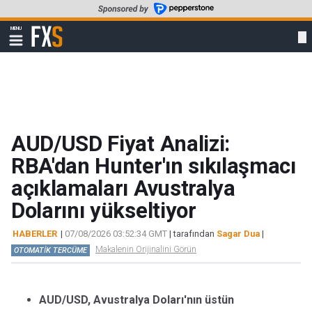
Skip
to
FXStreet
MENU
main
Show
navigation
content
AUD/USD Fiyat Analizi:
RBA'dan Hunter'ın sıkılaşmacı
açıklamaları Avustralya
Dolarını yükseltiyor
HABERLER
|
07/08/2026 03:52:34 GMT
| tarafından
Sagar Dua
|
Makalenin Orijinalini Görün
OTOMATİK TERCÜME
AUD/USD, Avustralya Doları'nın üstün