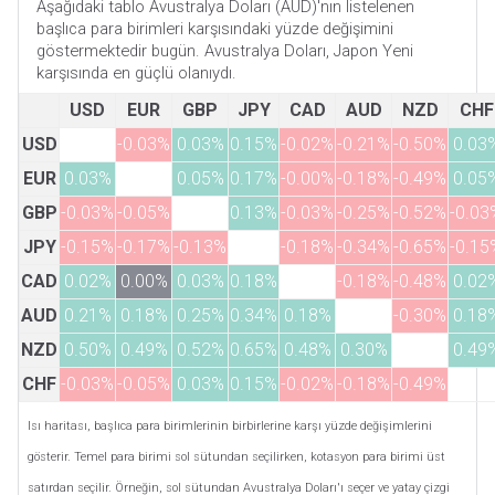
Aşağıdaki tablo Avustralya Doları (AUD)'nın listelenen
başlıca para birimleri karşısındaki yüzde değişimini
göstermektedir bugün. Avustralya Doları, Japon Yeni
karşısında en güçlü olanıydı.
USD
EUR
GBP
JPY
CAD
AUD
NZD
CHF
USD
-0.03%
0.03%
0.15%
-0.02%
-0.21%
-0.50%
0.03
EUR
0.03%
0.05%
0.17%
-0.00%
-0.18%
-0.49%
0.05
GBP
-0.03%
-0.05%
0.13%
-0.03%
-0.25%
-0.52%
-0.03
JPY
-0.15%
-0.17%
-0.13%
-0.18%
-0.34%
-0.65%
-0.15
CAD
0.02%
0.00%
0.03%
0.18%
-0.18%
-0.48%
0.02
AUD
0.21%
0.18%
0.25%
0.34%
0.18%
-0.30%
0.18
NZD
0.50%
0.49%
0.52%
0.65%
0.48%
0.30%
0.49
CHF
-0.03%
-0.05%
0.03%
0.15%
-0.02%
-0.18%
-0.49%
Isı haritası, başlıca para birimlerinin birbirlerine karşı yüzde değişimlerini
gösterir. Temel para birimi sol sütundan seçilirken, kotasyon para birimi üst
satırdan seçilir. Örneğin, sol sütundan Avustralya Doları'ı seçer ve yatay çizgi