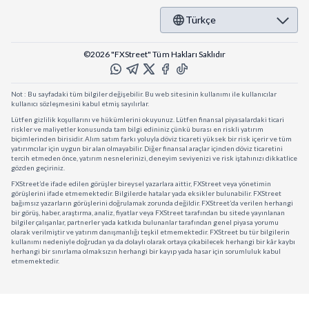
Türkçe
©2026 "FXStreet" Tüm Hakları Saklıdır
Not : Bu sayfadaki tüm bilgiler değişebilir. Bu web sitesinin kullanımı ile kullanıcılar
kullanıcı sözleşmesini kabul etmiş sayılırlar.
Lütfen gizlilik koşullarını ve hükümlerini okuyunuz. Lütfen finansal piyasalardaki ticari
riskler ve maliyetler konusunda tam bilgi edininiz çünkü burası en riskli yatırım
biçimlerinden birisidir. Alım satım farkı yoluyla döviz ticareti yüksek bir risk içerir ve tüm
yatırımcılar için uygun bir alan olmayabilir. Diğer finansal araçlar içinden döviz ticaretini
tercih etmeden önce, yatırım nesnelerinizi, deneyim seviyenizi ve risk iştahınızı dikkatlice
gözden geçiriniz.
FXStreet’de ifade edilen görüşler bireysel yazarlara aittir, FXStreet veya yönetimin
görüşlerini ifade etmemektedir. Bilgilerde hatalar yada eksikler bulunabilir. FXStreet
bağımsız yazarların görüşlerini doğrulamak zorunda değildir. FXStreet’da verilen herhangi
bir görüş, haber, araştırma, analiz, fiyatlar veya FXStreet tarafından bu sitede yayınlanan
bilgiler çalışanlar, partnerler yada katkıda bulunanlar tarafından genel piyasa yorumu
olarak verilmiştir ve yatırım danışmanlığı teşkil etmemektedir. FXStreet bu tür bilgilerin
kullanımı nedeniyle doğrudan ya da dolaylı olarak ortaya çıkabilecek herhangi bir kâr kaybı
herhangi bir sınırlama olmaksızın herhangi bir kayıp yada hasar için sorumluluk kabul
etmemektedir.