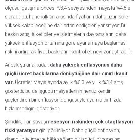
ölçüsü, çatışma öncesi %3,4 seviyesinden mayısta %4,8'e
sıçradı; bu, hanehalkları arasında fiyatların daha uzun süre
yüksek kalabileceğine dair artan endişeleri yansıtıyor. Bu
keskin artış, tüketiciler ve işletmelerin davranışlarını daha
yüksek enflasyon ortamına göre ayarlamaya başlaması
riskini artırarak fiyat baskılarını kontrol etmeyi zorlaştırabilir.
Ancak şu ana kadar,
daha yüksek enflasyonun daha
güçlü ücret baskılarına dönüştüğüne dair sınırlı kanıt
var.
Ücretler Mayıs ayında aylık %0,3 ve yıllık %3,4 artış
gösterdi; bu da işgücü maliyetlerinin henüz kendini
güçlendiren bir enflasyon döngüsüyle uyumlu bir hızda
hızlanmadığını gösteriyor.
Şimdilik, İran savaşı
resesyon riskinden çok stagflasyon
riski yaratıyor
gibi görünüyor. Daha güçlü enflasyon,
dirençli büyüme ve hâlâ sağlam bir işgücü piyasasının