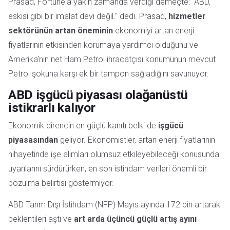
Prasad, Fortune'a yakın zamanda verdiği demeçte: "ABD,
eskisi gibi bir imalat devi değil." dedi. Prasad,
hizmetler
sektörünün artan öneminin
ekonomiyi artan enerji
fiyatlarının etkisinden korumaya yardımcı olduğunu ve
Amerika'nın net Ham Petrol ihracatçısı konumunun mevcut
Petrol şokuna karşı ek bir tampon sağladığını savunuyor.
ABD işgücü piyasası olağanüstü
istikrarlı kalıyor
Ekonomik direncin en güçlü kanıtı belki de
işgücü
piyasasından
geliyor. Ekonomistler, artan enerji fiyatlarının
nihayetinde işe alımları olumsuz etkileyebileceği konusunda
uyarılarını sürdürürken, en son istihdam verileri önemli bir
bozulma belirtisi göstermiyor.
ABD Tarım Dışı İstihdam (NFP) Mayıs ayında 172 bin artarak
beklentileri aştı ve
art arda üçüncü güçlü artış ayını