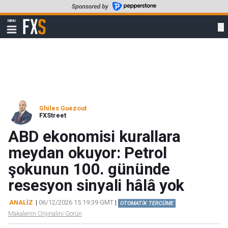
Skip
to
FXStreet
MENU
main
Show
navigation
content
Ghiles Guezout
FXStreet
ABD ekonomisi kurallara
meydan okuyor: Petrol
şokunun 100. gününde
resesyon sinyali hâlâ yok
ANALİZ
|
06/12/2026 15:19:39 GMT
|
OTOMATİK TERCÜME
Makalenin Orijinalini Görün