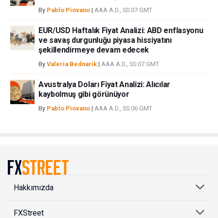
By
Pablo Piovano
|
AAA A.D., SS:07 GMT
EUR/USD Haftalık Fiyat Analizi: ABD enflasyonu
ve savaş durgunluğu piyasa hissiyatını
şekillendirmeye devam edecek
By
Valeria Bednarik
|
AAA A.D., SS:07 GMT
Avustralya Doları Fiyat Analizi: Alıcılar
kaybolmuş gibi görünüyor
By
Pablo Piovano
|
AAA A.D., SS:06 GMT
Hakkımızda
FXStreet