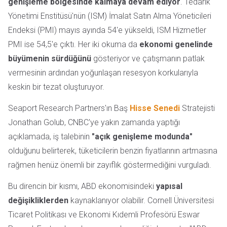
genişleme bölgesinde kalmaya devam ediyor
. Tedarik
Yönetimi Enstitüsü'nün (ISM) İmalat Satın Alma Yöneticileri
Endeksi (PMI) mayıs ayında 54'e yükseldi, ISM Hizmetler
PMI ise 54,5'e çıktı. Her iki okuma da
ekonomi genelinde
büyümenin sürdüğünü
gösteriyor ve çatışmanın patlak
vermesinin ardından yoğunlaşan resesyon korkularıyla
keskin bir tezat oluşturuyor.
Seaport Research Partners'ın Baş
Hisse Senedi
Stratejisti
Jonathan Golub, CNBC'ye yakın zamanda yaptığı
açıklamada, iş talebinin
"açık genişleme modunda"
olduğunu belirterek, tüketicilerin benzin fiyatlarının artmasına
rağmen henüz önemli bir zayıflık göstermediğini vurguladı.
Bu direncin bir kısmı, ABD ekonomisindeki
yapısal
değişikliklerden
kaynaklanıyor olabilir. Cornell Üniversitesi
Ticaret Politikası ve Ekonomi Kıdemli Profesörü Eswar