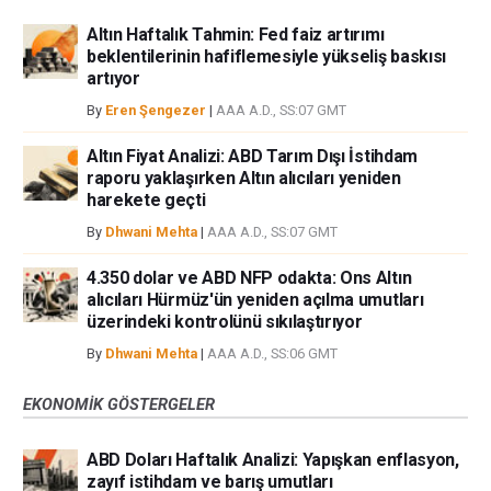
Altın Haftalık Tahmin: Fed faiz artırımı
beklentilerinin hafiflemesiyle yükseliş baskısı
artıyor
By
Eren Şengezer
|
AAA A.D., SS:07 GMT
Altın Fiyat Analizi: ABD Tarım Dışı İstihdam
raporu yaklaşırken Altın alıcıları yeniden
harekete geçti
By
Dhwani Mehta
|
AAA A.D., SS:07 GMT
4.350 dolar ve ABD NFP odakta: Ons Altın
alıcıları Hürmüz'ün yeniden açılma umutları
üzerindeki kontrolünü sıkılaştırıyor
By
Dhwani Mehta
|
AAA A.D., SS:06 GMT
EKONOMIK GÖSTERGELER
ABD Doları Haftalık Analizi: Yapışkan enflasyon,
zayıf istihdam ve barış umutları