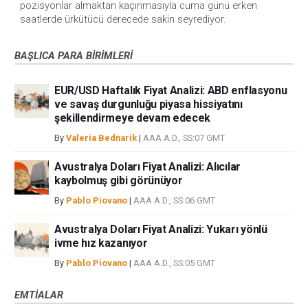
pozisyonlar almaktan kaçınmasıyla cuma günü erken
saatlerde ürkütücü derecede sakin seyrediyor.
BAŞLICA PARA BIRIMLERI
EUR/USD Haftalık Fiyat Analizi: ABD enflasyonu
ve savaş durgunluğu piyasa hissiyatını
şekillendirmeye devam edecek
By
Valeria Bednarik
|
AAA A.D., SS:07 GMT
Avustralya Doları Fiyat Analizi: Alıcılar
kaybolmuş gibi görünüyor
By
Pablo Piovano
|
AAA A.D., SS:06 GMT
Avustralya Doları Fiyat Analizi: Yukarı yönlü
ivme hız kazanıyor
By
Pablo Piovano
|
AAA A.D., SS:05 GMT
EMTIALAR