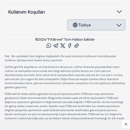
Kullanıım Koşulları
Türkçe
©2026 "FXStreet" Tüm Hakları Saklıdır
Not : Bu sayfadaki tüm bilgiler değişebilir. Bu web sitesinin kullanımı ile kullanıcılar
kullanıcı sözleşmesini kabul etmiş sayılırlar.
Lütfen gizlilik koşullarını ve hükümlerini okuyunuz. Lütfen finansal piyasalardaki ticari
riskler ve maliyetler konusunda tam bilgi edininiz çünkü burası en riskli yatırım
biçimlerinden birisidir. Alım satım farkı yoluyla döviz ticareti yüksek bir risk içerir ve tüm
yatırımcılar için uygun bir alan olmayabilir. Diğer finansal araçlar içinden döviz ticaretini
tercih etmeden önce, yatırım nesnelerinizi, deneyim seviyenizi ve risk iştahınızı dikkatlice
gözden geçiriniz.
FXStreet’de ifade edilen görüşler bireysel yazarlara aittir, FXStreet veya yönetimin
görüşlerini ifade etmemektedir. Bilgilerde hatalar yada eksikler bulunabilir. FXStreet
bağımsız yazarların görüşlerini doğrulamak zorunda değildir. FXStreet’da verilen herhangi
bir görüş, haber, araştırma, analiz, fiyatlar veya FXStreet tarafından bu sitede yayınlanan
bilgiler çalışanlar, partnerler yada katkıda bulunanlar tarafından genel piyasa yorumu
olarak verilmiştir ve yatırım danışmanlığı teşkil etmemektedir. FXStreet bu tür bilgilerin
kullanımı nedeniyle doğrudan ya da dolaylı olarak ortaya çıkabilecek herhangi bir kâr kaybı
herhangi bir sınırlama olmaksızın herhangi bir kayıp yada hasar için sorumluluk kabul
etmemektedir.