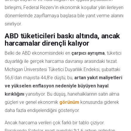
birleşimi, Federal Rezerv'in ekonomik koşullar yılın ilerleyen
dönemlerinde zayıflamaya başlasa bile yanıt verme alanını
sınırlıyor.
ABD tüketicileri baskı altında, ancak
harcamalar dirençli kalıyor
Belki de ABD ekonomisindeki en
çarpıcı ayrışma
, tüketici
duyarlılığı ile gerçek harcama davranışı arasındaki tezat.
Michigan Üniversitesi Tüketici Duyarlılık Endeksi, şubattaki
56,6'dan mayısta 44,8'e düştü; bu,
artan yakıt maliyetleri
ve yükselen enflasyon nedeniyle büyüyen hayal
kırıklığını
yansıtıyor. Bu düşüş, hanehalklarının satın alma
güçleri ve genel ekonomik
görünüm
konusunda giderek
daha fazla endişelendiğini gösteriyor.
Ancak harcama verileri çok farklı bir tablo çiziyor.
Perakende Satışlar, mart ayındaki %1,6 artışın ardından