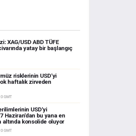
izi: XAG/USD ABD TÜFE
ivarında yatay bir başlangıç
ürmüz risklerinin USD'yi
ok haftalık zirveden
10 GMT
rilimlerinin USD'yi
7 Haziran'dan bu yana en
 altında konsolide oluyor
10 GMT