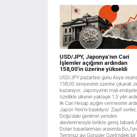
danışmanlığı teşkil etmemektedir. FXStreet bu tür 
herhangi bir kar kaybı herhangi bir sınırlama olm
USD/JPY, Japonya'nın Cari
İşlemler açığının ardından
158,00'in üzerine yükseldi
USD/JPY pazartesi günü Asya seans
158,00 seviyesinin üzerine çıkarak z
kazanıyor; Japonya'nın mali endişeleri
özellikle ülkenin yaklaşık 1,5 yılın ard
ilk Cari Hesap açığını vermesinin ardı
Japon Yeni'ni baskılıyor. Zayıf veriler,
Doğu'daki gerilimin yeniden 
alevlenmesiyle birlikte geniş tabanlı 
Doları toparlanması arasında BoJ'un 
Temmuz ayı Görüşler Özeti'ndeki bir 