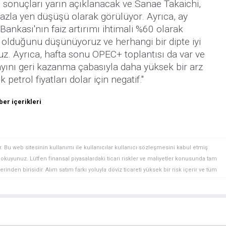
 sonuçları yarın açıklanacak ve Sanae Takaichi,
fazla yen düşüşü olarak görülüyor. Ayrıca, ay
ankası'nın faiz artırımı ihtimali %60 olarak
iz olduğunu düşünüyoruz ve herhangi bir dipte iyi
z. Ayrıca, hafta sonu OPEC+ toplantısı da var ve
ayını geri kazanma çabasıyla daha yüksek bir arz
 petrol fiyatları dolar için negatif."
er içerikleri
. Bu web sitesinin kullanımı ile kullanıcılar kullanıcı sözleşmesini kabul etmiş
ini okuyunuz. Lütfen finansal piyasalardaki ticari riskler ve maliyetler konusunda tam
rinden birisidir. Alım satım farkı yoluyla döviz ticareti yüksek bir risk içerir ve tüm
 finansal araçlar içinden döviz ticaretini tercih etmeden önce, yatırım nesnelerinizi,
zden geçiriniz. FXStreet’de ifade edilen görüşler bireysel yazarlara aittir, fxstreet.com
gilerde hatalar yada eksikler bulunabilir. FXStreet bağımsız yazarların görüşlerini
erhangi bir görüş, haber, araştırma, analiz, fiyatlar veya fxstreet.comtarafından bu
a katkıda bulunanlar tarafından genel piyasa yorumu olarak verilmiştir ve yatırım