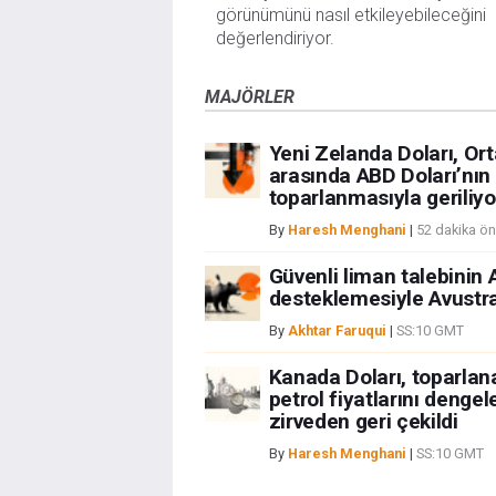
görünümünü nasıl etkileyebileceğini
değerlendiriyor.
MAJÖRLER
Yeni Zelanda Doları, Or
arasında ABD Doları’nın
toparlanmasıyla geriliyo
By
Haresh Menghani
|
52 dakika ö
Güvenli liman talebinin 
desteklemesiyle Avustral
By
Akhtar Faruqui
|
SS:10 GMT
Kanada Doları, toparla
petrol fiyatlarını dengel
zirveden geri çekildi
By
Haresh Menghani
|
SS:10 GMT