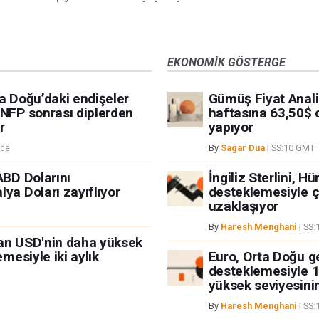
EKONOMIK GÖSTERGE
ta Doğu’daki endişeler
Gümüş Fiyat Anal
 NFP sonrası diplerden
haftasına 63,50$ c
r
yapıyor
nce
By
Sagar Dua
|
SS:10 GMT
ABD Dolarını
İngiliz Sterlini, H
ya Doları zayıflıyor
desteklemesiyle ç
uzaklaşıyor
By
Haresh Menghani
|
SS:
nan USD'nin daha yüksek
emesiyle iki aylık
Euro, Orta Doğu ge
desteklemesiyle 1
yüksek seviyesinin
By
Haresh Menghani
|
SS: