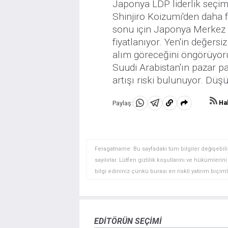
Japonya LDP liderlik seçim
Shinjiro Koizumi'den daha 
sonu için Japonya Merkez B
fiyatlanıyor. Yen'in değers
alım göreceğini öngörüyoru
Suudi Arabistan'ın pazar p
artışı riski bulunuyor. Düşük
Hab
Paylaş:
WhatsApp'da
Telegram'da
Panoya
Paylaş
Paylaş
kopyala
Feragatname: Bu sayfadaki tüm bilgiler değişebilir
sayılırlar. Lütfen gizlilik koşullarını ve hükümler
bilgi edininiz çünkü burası en riskli yatırım biçimle
yatırımcılar için uygun bir alan olmayabilir. Diğer
deneyim seviyenizi ve risk iştahınızı dikkatlice gö
veya yönetimin görüşlerini ifade etmemektedir. Bil
doğrulamak zorunda değildir. FXStreet’de verilen h
EDITÖRÜN SEÇIMI
sitede yayınlanan bilgiler çalışanlar, ortaklar yad