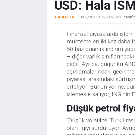
USD: Hala ISM
HABERLER
|
10/03/2025 10:26:45 GMT
| taraf
Finansal piyasalarda işlem g
muhtemelen iki kez daha f
50 baz puanlık indirim yapa
– diğer varlık sınıflarındaki
değil. Ayrıca, bugünkü ABD
açıklamalarındaki gecikme
piyasası arasındaki sürtüş
erteliyor. Bunun yerine, dü
izlemekle kalıyor, ING'nin F
Düşük petrol fiya
"Düşük volatilite, Türk lir
olan ilgiyi sürdürüyor. Ayrı