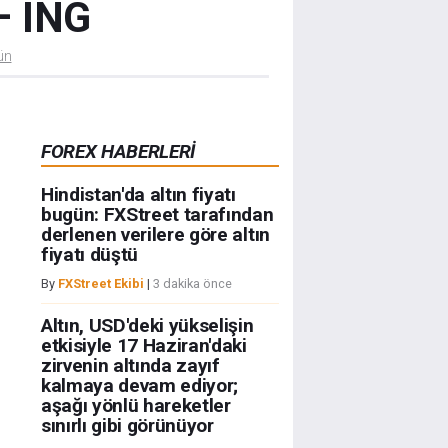
– ING
ün
FOREX HABERLERİ
Hindistan'da altın fiyatı
bugün: FXStreet tarafından
derlenen verilere göre altın
fiyatı düştü
By
FXStreet Ekibi
|
3 dakika önce
Altın, USD'deki yükselişin
etkisiyle 17 Haziran'daki
zirvenin altında zayıf
kalmaya devam ediyor;
aşağı yönlü hareketler
sınırlı gibi görünüyor