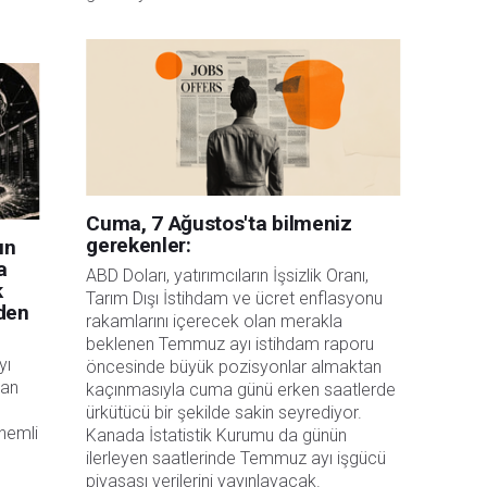
 
Cuma, 7 Ağustos'ta bilmeniz
gerekenler:
un
a
ABD Doları, yatırımcıların İşsizlik Oranı, 
k
Tarım Dışı İstihdam ve ücret enflasyonu 
den
rakamlarını içerecek olan merakla 
beklenen Temmuz ayı istihdam raporu 
yı
öncesinde büyük pozisyonlar almaktan 
tan
kaçınmasıyla cuma günü erken saatlerde 
ürkütücü bir şekilde sakin seyrediyor. 
önemli
Kanada İstatistik Kurumu da günün 
ilerleyen saatlerinde Temmuz ayı işgücü 
piyasası verilerini yayınlayacak.