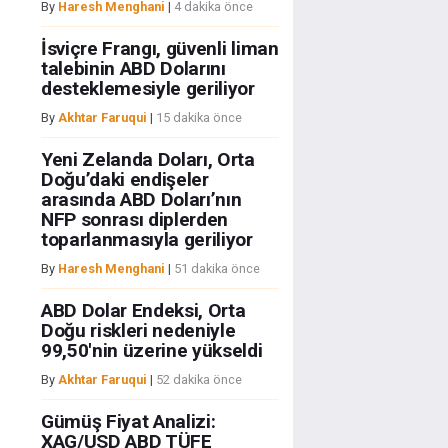
By
Haresh Menghani
|
4 dakika önce
İsviçre Frangı, güvenli liman
talebinin ABD Dolarını
desteklemesiyle geriliyor
By
Akhtar Faruqui
|
15 dakika önce
Yeni Zelanda Doları, Orta
Doğu’daki endişeler
arasında ABD Doları’nın
NFP sonrası diplerden
toparlanmasıyla geriliyor
By
Haresh Menghani
|
51 dakika önce
ABD Dolar Endeksi, Orta
Doğu riskleri nedeniyle
99,50'nin üzerine yükseldi
By
Akhtar Faruqui
|
52 dakika önce
Gümüş Fiyat Analizi:
XAG/USD ABD TÜFE