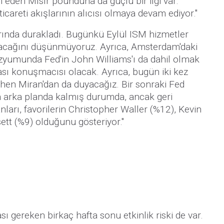
den Mısır pounduna da güçlü bir ilgi var.
ticareti akışlarının alıcısı olmaya devam ediyor."
rında durakladı. Bugünkü Eylül ISM hizmetler
 olacağını düşünmüyoruz. Ayrıca, Amsterdam'daki
yumunda Fed'in John Williams'ı da dahil olmak
ası konuşmacısı olacak. Ayrıca, bugün iki kez
phen Miran'dan da duyacağız. Bir sonraki Fed
a arka planda kalmış durumda, ancak geri
arı, favorilerin Christopher Waller (%12), Kevin
tt (%9) olduğunu gösteriyor."
sı gereken birkaç hafta sonu etkinlik riski de var.