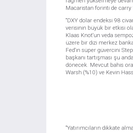
rağmen yükselmeye devam e
Macaristan forinti de carry 
"DXY dolar endeksi 98 civa
verisinin büyük bir etkisi
Klaas Knot'un veda sempoz
üzere bir dizi merkez bank
Fed'in süper güvercini Ste
başkanı tartışması şu and
dönecek. Mevcut bahis oranl
Warsh (%10) ve Kevin Hasse
"Yatırımcıların dikkate alma