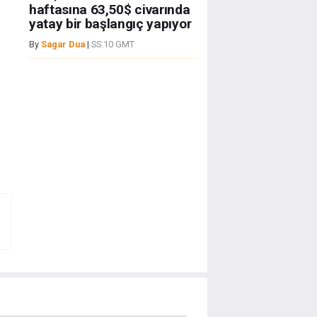
haftasına 63,50$ civarında
yatay bir başlangıç yapıyor
By
Sagar Dua
|
SS:10 GMT