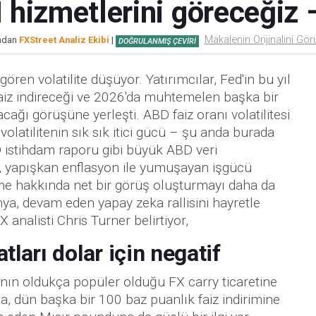
 hizmetlerini göreceğiz 
Makalenin Orijinalini Gör
ından
FXStreet Analiz Ekibi
|
DOĞRULANMIŞ ÇEVIRI
ören volatilite düşüyor. Yatırımcılar, Fed'in bu yıl
aiz indireceği ve 2026'da muhtemelen başka bir
cağı görüşüne yerleşti. ABD faiz oranı volatilitesi
 volatilitenin sık sık itici gücü – şu anda burada
 istihdam raporu gibi büyük ABD veri
, yapışkan enflasyon ile yumuşayan işgücü
me hakkında net bir görüş oluşturmayı daha da
nya, devam eden yapay zeka rallisini hayretle
X analisti Chris Turner belirtiyor,
tları dolar için negatif
asının oldukça popüler olduğu FX carry ticaretine
ca, dün başka bir 100 baz puanlık faiz indirimine