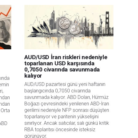
bilgilerin kullanımı nedeniyle doğrudan yada dolaylı olarak ortaya çıkabilecek
aksızın herhangi bir kayıp ya da hasar için sorumluluk kabul etmemektedir.
AUD/USD İran riskleri nedeniyle
toparlanan USD karşısında
0,7050 civarında savunmada
kalıyor
ında 
AUD/USD pazartesi günü yeni haftanın 
emin 
başlangıcında 0,7050 civarında 
, 
savunmada kalıyor. ABD Doları, Hürmüz 
ından 
Boğazı çevresindeki yenilenen ABD-İran 
ndan 
gerilimi nedeniyle NFP sonrası düşüşten 
 Orta 
toparlanıyor ve paritenin yükselişini 
sınırlıyor. Ancak satıcılar, salı günkü kritik 
ABD 
RBA toplantısı öncesinde isteksiz 
görünüyor.