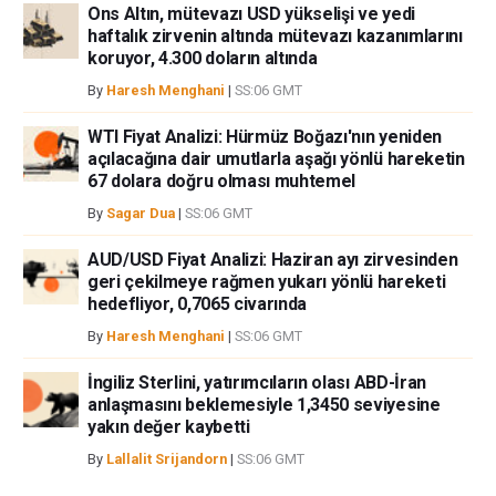
Ons Altın, mütevazı USD yükselişi ve yedi
haftalık zirvenin altında mütevazı kazanımlarını
koruyor, 4.300 doların altında
By
Haresh Menghani
|
SS:06 GMT
WTI Fiyat Analizi: Hürmüz Boğazı'nın yeniden
açılacağına dair umutlarla aşağı yönlü hareketin
67 dolara doğru olması muhtemel
By
Sagar Dua
|
SS:06 GMT
AUD/USD Fiyat Analizi: Haziran ayı zirvesinden
geri çekilmeye rağmen yukarı yönlü hareketi
hedefliyor, 0,7065 civarında
By
Haresh Menghani
|
SS:06 GMT
İngiliz Sterlini, yatırımcıların olası ABD-İran
anlaşmasını beklemesiyle 1,3450 seviyesine
yakın değer kaybetti
By
Lallalit Srijandorn
|
SS:06 GMT