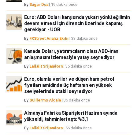
ortaklar yada katkıda bulunanlar tarafından genel piyasa yorumu olarak
By
Sagar Dua
|
19 dakika önce
verilmiştir ve yatırım danışmanlığı teşkil etmemektedir. FXStreet bu tür
bilgilerin kullanımı nedeniyle doğrudan yada dolaylı olarak ortaya
Euro: ABD Doları karşısında yukarı yönlü eğilimin
çıkabilecek herhangi bir kar kaybı herhangi bir sınırlama olmaksızın
devam etmesi için direncin üzerinde kapanış
herhangi bir kayıp ya da hasar için sorumluluk kabul etmemektedir.
gerekiyor - UOB
By
FXStreet Analiz Ekibi
|
33 dakika önce
Kanada Doları, yatırımcıların olası ABD-İran
anlaşmasını izlemesiyle yatay seyrediyor
By
Lallalit Srijandorn
|
35 dakika önce
Euro, olumlu veriler ve düşen ham petrol
fiyatları amidinde üç haftanın en yüksek
seviyelerinde stabil seyrediyor
By
Guillermo Alcala
|
36 dakika önce
Almanya Fabrika Siparişleri Haziran ayında
yükseldi, tahminleri aştı: %3,1
By
Lallalit Srijandorn
|
56 dakika önce