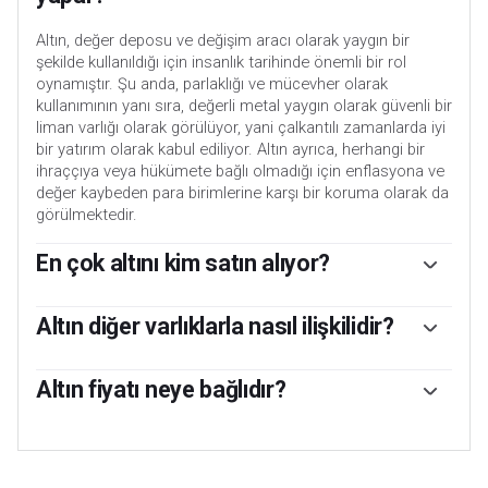
Altın, değer deposu ve değişim aracı olarak yaygın bir
şekilde kullanıldığı için insanlık tarihinde önemli bir rol
oynamıştır. Şu anda, parlaklığı ve mücevher olarak
kullanımının yanı sıra, değerli metal yaygın olarak güvenli bir
liman varlığı olarak görülüyor, yani çalkantılı zamanlarda iyi
bir yatırım olarak kabul ediliyor. Altın ayrıca, herhangi bir
ihraççıya veya hükümete bağlı olmadığı için enflasyona ve
değer kaybeden para birimlerine karşı bir koruma olarak da
görülmektedir.
En çok altını kim satın alıyor?
Merkez bankaları en büyük Altın sahipleridir. Merkez
bankaları, çalkantılı dönemlerde para birimlerini
Altın diğer varlıklarla nasıl ilişkilidir?
desteklemek amacıyla rezervlerini çeşitlendirme ve
Altın, hem önemli rezerv hem de güvenli liman varlıkları
ekonominin ve para biriminin algılanan gücünü artırmak
olan ABD Doları ve ABD Hazine tahvilleri ile ters bir
Altın fiyatı neye bağlıdır?
için Altın satın alma eğilimindedir. Yüksek Altın rezervleri bir
korelasyona sahiptir. Dolar değer kaybettiğinde, Altın
ülkenin ödeme gücü için güven kaynağı olabilir. Dünya Altın
Fiyat çok çeşitli faktörlere bağlı olarak hareket edebilir.
yükselme eğilimine girerek yatırımcıların ve merkez
Konseyi'nin verilerine göre, merkez bankaları 2022 yılında
Jeopolitik istikrarsızlık veya derin bir resesyon korkusu,
bankalarının çalkantılı zamanlarda varlıklarını
rezervlerine yaklaşık 70 milyar dolar değerinde 1.136 ton
güvenli liman statüsü nedeniyle Altın fiyatının hızla
çeşitlendirmelerini sağlar. Altın ayrıca riskli varlıklarla ters
Altın ekledi. Bu, kayıtların tutulmaya başlamasından bu