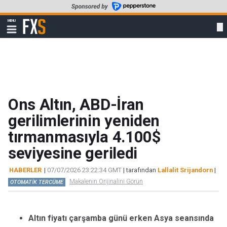
Skip
to
FXStreet
MENU
main
Show
navigation
content
Ons Altın, ABD-İran
gerilimlerinin yeniden
tırmanmasıyla 4.100$
seviyesine geriledi
HABERLER
|
07/07/2026 23:22:34 GMT
| tarafından
Lallalit Srijandorn
|
Makalenin Orijinalini Görün
OTOMATİK TERCÜME
Altın fiyatı çarşamba günü erken Asya seansında