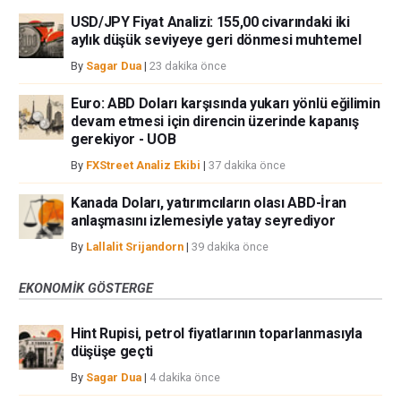
USD/JPY Fiyat Analizi: 155,00 civarındaki iki
aylık düşük seviyeye geri dönmesi muhtemel
By
Sagar Dua
|
23 dakika önce
Euro: ABD Doları karşısında yukarı yönlü eğilimin
devam etmesi için direncin üzerinde kapanış
gerekiyor - UOB
By
FXStreet Analiz Ekibi
|
37 dakika önce
Kanada Doları, yatırımcıların olası ABD-İran
anlaşmasını izlemesiyle yatay seyrediyor
By
Lallalit Srijandorn
|
39 dakika önce
EKONOMIK GÖSTERGE
Hint Rupisi, petrol fiyatlarının toparlanmasıyla
düşüşe geçti
By
Sagar Dua
|
4 dakika önce