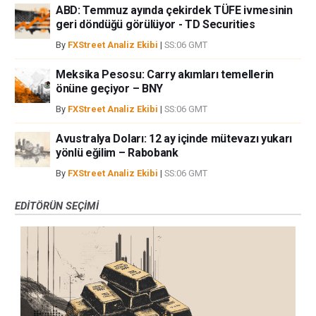
ABD: Temmuz ayında çekirdek TÜFE ivmesinin
geri döndüğü görülüyor - TD Securities
By
FXStreet Analiz Ekibi
|
SS:06 GMT
Meksika Pesosu: Carry akımları temellerin
önüne geçiyor – BNY
By
FXStreet Analiz Ekibi
|
SS:06 GMT
Avustralya Doları: 12 ay içinde mütevazı yukarı
yönlü eğilim – Rabobank
By
FXStreet Analiz Ekibi
|
SS:06 GMT
EDITÖRÜN SEÇIMI