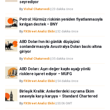
seyrediyor
herhangi bir kayıp ya da hasar için sorumluluk kabul etmemektedir.
By
Vishal Chaturvedi
|
23 dakika önce
Petrol: Hürmüz riskinin yeniden fiyatlanmasıyla
kırılgan destek – BNY
By
FXStreet Analiz Ekibi
|
32 dakika önce
ABD Doları'nın iki günlük düşüşünü
sonlandırmasıyla Avustralya Doları baskı altına
giriyor
By
Vishal Chaturvedi
|
35 dakika önce
ABD Doları: Aşırı değer kaybı aşağı yönlü
risklere işaret ediyor – MUFG
By
FXStreet Analiz Ekibi
|
54 dakika önce
Birleşik Krallık: Anketlerdeki sıçrama Ekim
sınavıyla karşı karşıya – Standard Chartered
By
FXStreet Analiz Ekibi
|
SS:06 GMT