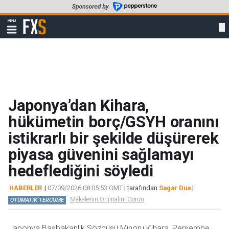
Skip
to
FXStreet
MENU
main
Show
navigation
content
Japonya’dan Kihara,
hükümetin borç/GSYH oranını
istikrarlı bir şekilde düşürerek
piyasa güvenini sağlamayı
hedeflediğini söyledi
HABERLER
|
07/09/2026 08:05:53 GMT
| tarafından
Sagar Dua
|
Makalenin Orijinalini Görün
OTOMATİK TERCÜME
Japonya Başbakanlık Sözcüsü Minoru Kihara, Perşembe