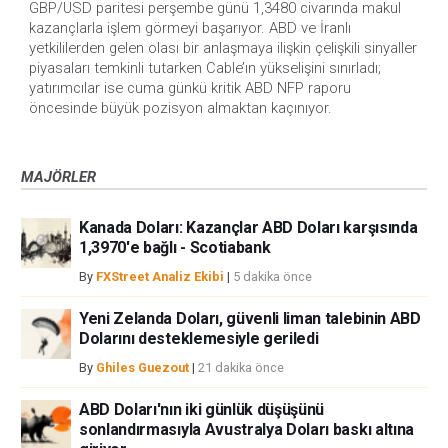
GBP/USD paritesi perşembe günü 1,3480 civarında makul 
kazançlarla işlem görmeyi başarıyor. ABD ve İranlı 
yetkililerden gelen olası bir anlaşmaya ilişkin çelişkili sinyaller 
piyasaları temkinli tutarken Cable’ın yükselişini sınırladı; 
yatırımcılar ise cuma günkü kritik ABD NFP raporu 
öncesinde büyük pozisyon almaktan kaçınıyor.
MAJÖRLER
Kanada Doları: Kazançlar ABD Doları karşısında
1,3970'e bağlı - Scotiabank
By
FXStreet Analiz Ekibi
|
5 dakika önce
Yeni Zelanda Doları, güvenli liman talebinin ABD
Dolarını desteklemesiyle geriledi
By
Ghiles Guezout
|
21 dakika önce
ABD Doları'nın iki günlük düşüşünü
sonlandırmasıyla Avustralya Doları baskı altına