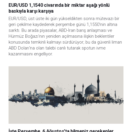
EUR/USD 1,1540 civarında bir miktar aşağı yönlü
baskıyla karşı karşıya
EUR/USD, üst üste iki gün yükseldikten sonra mütevazı bir 
geri çekilme kaydederek perşembe günü 1,1550'nin altına 
sarktı. Bu arada piyasalar, ABD-İran barış anlaşması ve 
Hürmüz Boğazı'nın yeniden açılmasına ilişkin beklentiler 
konusunda temkinli kalmayı sürdürüyor; bu da güvenli liman 
ABD Doları'na olan talebi canlı tutarak spotun ivme 
kazanmasını engelliyor.
İşte Perşembe, 6 Ağustos'ta bilmeniz gerekenler