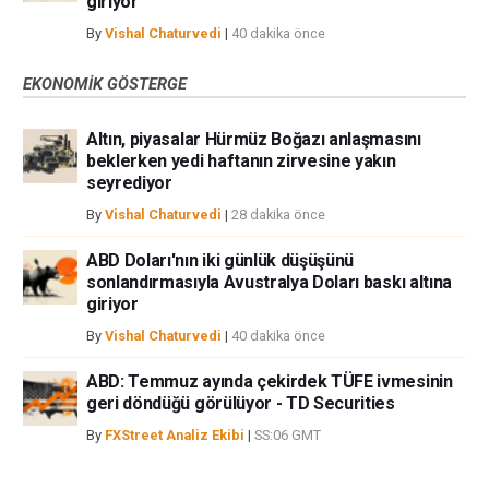
giriyor
By
Vishal Chaturvedi
|
40 dakika önce
EKONOMIK GÖSTERGE
Altın, piyasalar Hürmüz Boğazı anlaşmasını
beklerken yedi haftanın zirvesine yakın
seyrediyor
By
Vishal Chaturvedi
|
28 dakika önce
ABD Doları'nın iki günlük düşüşünü
sonlandırmasıyla Avustralya Doları baskı altına
giriyor
By
Vishal Chaturvedi
|
40 dakika önce
ABD: Temmuz ayında çekirdek TÜFE ivmesinin
geri döndüğü görülüyor - TD Securities
By
FXStreet Analiz Ekibi
|
SS:06 GMT