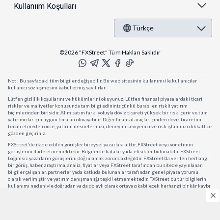
Kullanıım Koşulları
Türkçe
©2026 "FXStreet" Tüm Hakları Saklıdır
Not : Bu sayfadaki tüm bilgiler değişebilir. Bu web sitesinin kullanımı ile kullanıcılar
kullanıcı sözleşmesini kabul etmiş sayılırlar.
Lütfen gizlilik koşullarını ve hükümlerini okuyunuz. Lütfen finansal piyasalardaki ticari
riskler ve maliyetler konusunda tam bilgi edininiz çünkü burası en riskli yatırım
biçimlerinden birisidir. Alım satım farkı yoluyla döviz ticareti yüksek bir risk içerir ve tüm
yatırımcılar için uygun bir alan olmayabilir. Diğer finansal araçlar içinden döviz ticaretini
tercih etmeden önce, yatırım nesnelerinizi, deneyim seviyenizi ve risk iştahınızı dikkatlice
gözden geçiriniz.
FXStreet’de ifade edilen görüşler bireysel yazarlara aittir, FXStreet veya yönetimin
görüşlerini ifade etmemektedir. Bilgilerde hatalar yada eksikler bulunabilir. FXStreet
bağımsız yazarların görüşlerini doğrulamak zorunda değildir. FXStreet’da verilen herhangi
bir görüş, haber, araştırma, analiz, fiyatlar veya FXStreet tarafından bu sitede yayınlanan
bilgiler çalışanlar, partnerler yada katkıda bulunanlar tarafından genel piyasa yorumu
olarak verilmiştir ve yatırım danışmanlığı teşkil etmemektedir. FXStreet bu tür bilgilerin
kullanımı nedeniyle doğrudan ya da dolaylı olarak ortaya çıkabilecek herhangi bir kâr kaybı
herhangi bir sınırlama olmaksızın herhangi bir kayıp yada hasar için sorumluluk kabul
etmemektedir.