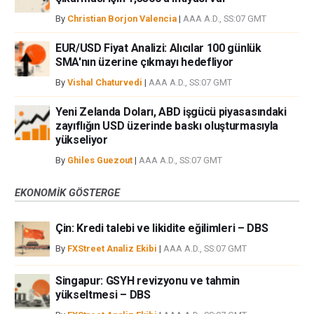
By
Christian Borjon Valencia
|
AAA A.D., SS:07 GMT
EUR/USD Fiyat Analizi: Alıcılar 100 günlük
SMA'nın üzerine çıkmayı hedefliyor
By
Vishal Chaturvedi
|
AAA A.D., SS:07 GMT
Yeni Zelanda Doları, ABD işgücü piyasasındaki
zayıflığın USD üzerinde baskı oluşturmasıyla
yükseliyor
By
Ghiles Guezout
|
AAA A.D., SS:07 GMT
EKONOMIK GÖSTERGE
Çin: Kredi talebi ve likidite eğilimleri – DBS
By
FXStreet Analiz Ekibi
|
AAA A.D., SS:07 GMT
Singapur: GSYH revizyonu ve tahmin
yükseltmesi – DBS