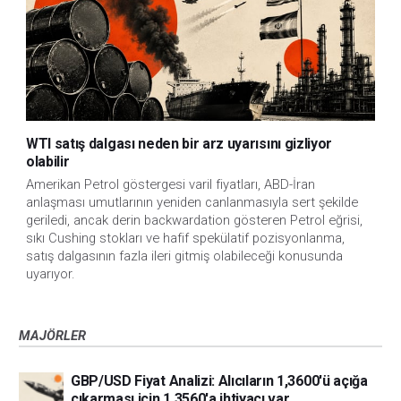
WTI satış dalgası neden bir arz uyarısını gizliyor
olabilir
Amerikan Petrol göstergesi varil fiyatları, ABD-İran
anlaşması umutlarının yeniden canlanmasıyla sert şekilde
geriledi, ancak derin backwardation gösteren Petrol eğrisi,
sıkı Cushing stokları ve hafif spekülatif pozisyonlanma,
satış dalgasının fazla ileri gitmiş olabileceği konusunda
uyarıyor.
MAJÖRLER
GBP/USD Fiyat Analizi: Alıcıların 1,3600'ü açığa
çıkarması için 1,3560'a ihtiyacı var