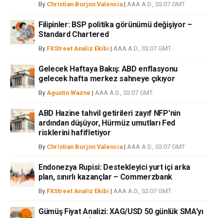
By
Christian Borjon Valencia
|
AAA A.D., SS:07 GMT
Filipinler: BSP politika görünümü değişiyor –
Standard Chartered
By
FXStreet Analiz Ekibi
|
AAA A.D., SS:07 GMT
Gelecek Haftaya Bakış: ABD enflasyonu
gelecek hafta merkez sahneye çıkıyor
By
Agustin Wazne
|
AAA A.D., SS:07 GMT
ABD Hazine tahvil getirileri zayıf NFP'nin
ardından düşüyor, Hürmüz umutları Fed
risklerini hafifletiyor
By
Christian Borjon Valencia
|
AAA A.D., SS:07 GMT
Endonezya Rupisi: Destekleyici yurt içi arka
plan, sınırlı kazançlar – Commerzbank
By
FXStreet Analiz Ekibi
|
AAA A.D., SS:07 GMT
Gümüş Fiyat Analizi: XAG/USD 50 günlük SMA'yı