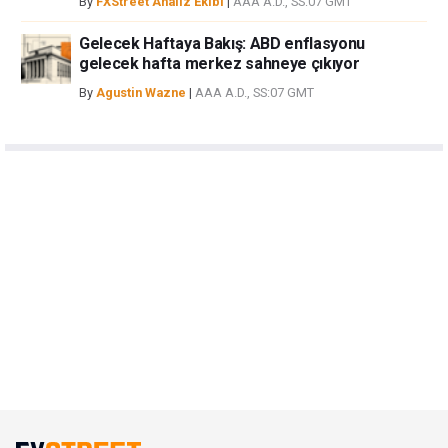
By
FXStreet Analiz Ekibi
|
AAA A.D., SS:07 GMT
Gelecek Haftaya Bakış: ABD enflasyonu
gelecek hafta merkez sahneye çıkıyor
By
Agustin Wazne
|
AAA A.D., SS:07 GMT