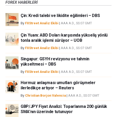
FOREX HABERLERİ
bir alan olmayabilir. Diğer finansal araçlar içinden döviz ticaretini tercih
etmeden önce, yatırım nesnelerinizi, deneyim seviyenizi ve risk
Çin: Kredi talebi ve likidite eğilimleri – DBS
iştahınızı dikkatlice gözden geçiriniz. FXStreet’de ifade edilen görüşler
bireysel yazarlara aittir, fxstreet.com veya yönetimin görüşlerini ifade
By
FXStreet Analiz Ekibi
|
AAA A.D., SS:07 GMT
etmemektedir. Bilgilerde hatalar yada eksikler bulunabilir. FXStreet
bağımsız yazarların görüşlerini doğrulamak zorunda değildir.
Çin Yuanı: ABD Doları karşısında yükseliş yönlü
FXStreet’de verilen herhangi bir görüş, haber, araştırma, analiz, fiyatlar
tonla aralık işlemi sürüyor – UOB
veya fxstreet.comtarafından bu sitede yayınlanan bilgiler çalışanlar,
By
FXStreet Analiz Ekibi
|
AAA A.D., SS:07 GMT
ortaklar yada katkıda bulunanlar tarafından genel piyasa yorumu olarak
verilmiştir ve yatırım danışmanlığı teşkil etmemektedir. FXStreet bu tür
Singapur: GSYH revizyonu ve tahmin
bilgilerin kullanımı nedeniyle doğrudan yada dolaylı olarak ortaya
yükseltmesi – DBS
çıkabilecek herhangi bir kar kaybı herhangi bir sınırlama olmaksızın
By
FXStreet Analiz Ekibi
|
AAA A.D., SS:07 GMT
herhangi bir kayıp ya da hasar için sorumluluk kabul etmemektedir.
Hormuz anlaşması umutları görüşmeler
ilerledikçe artıyor – Reuters
By
Christian Borjon Valencia
|
AAA A.D., SS:07 GMT
GBP/JPY Fiyat Analizi: Toparlanma 200 günlük
SMA'nın üzerinde tutunuyor