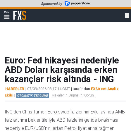
Skip
to
FXStreet
MENU
main
Show
navigation
content
Euro: Fed hikayesi nedeniyle
ABD Doları karşısında erken
kazançlar risk altında - ING
HABERLER
|
07/09/2026 08:17:14 GMT
| tarafından
FXStreet Analiz
Ekibi
|
Makalenin Orijinalini Görün
OTOMATİK TERCÜME
ING'den Chris Turner, Euro swap faizlerinin Eylül ayında AMB
faiz artırımı beklentileriyle ABD faizlerini geride bırakması
nedeniyle EUR/USD'nin, artan Petrol fiyatlarına rağmen