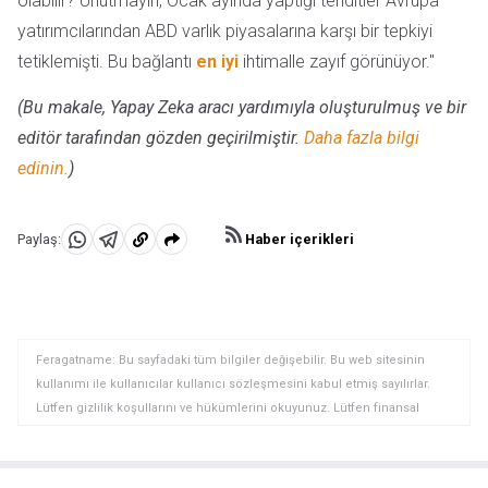
olabilir? Unutmayın, Ocak ayında yaptığı tehditler Avrupa
yatırımcılarından ABD varlık piyasalarına karşı bir tepkiyi
tetiklemişti. Bu bağlantı
en iyi
ihtimalle zayıf görünüyor."
(Bu makale, Yapay Zeka aracı yardımıyla oluşturulmuş ve bir
editör tarafından gözden geçirilmiştir.
Daha fazla bilgi
edinin.
)
Haber içerikleri
Paylaş:
WhatsApp'da
Telegram'da
Panoya
Paylaş
Paylaş
kopyala
Feragatname: Bu sayfadaki tüm bilgiler değişebilir. Bu web sitesinin
kullanımı ile kullanıcılar kullanıcı sözleşmesini kabul etmiş sayılırlar.
Lütfen gizlilik koşullarını ve hükümlerini okuyunuz. Lütfen finansal
piyasalardaki ticari riskler ve maliyetler konusunda tam bilgi edininiz
çünkü burası en riskli yatırım biçimlerinden birisidir. Alım satım farkı
yoluyla döviz ticareti yüksek bir risk içerir ve tüm yatırımcılar için uygun