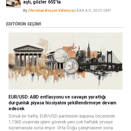
aştı, gözler 65$'ta
By
Christian Borjon Valencia
|
AAA A.D., SS:07 GMT
EDITÖRÜN SEÇIMI
EUR/USD: ABD enflasyonu ve savaşın yarattığı
durgunluk piyasa hissiyatını şekillendirmeye devam
edecek
Sönük bir hafta, EUR/USD paritesinin kapanış öncesinde
1,1560 civarında işlem görerek yeni çok haftalık zirveye
sıçramasıyla sona eriyor. Orta Doğu çatışmasının sona