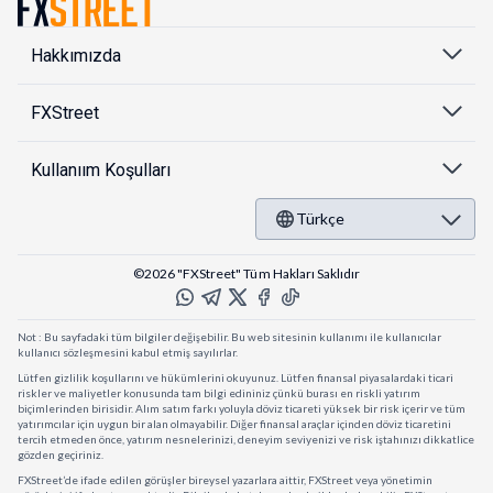
Hakkımızda
FXStreet
Kullanıım Koşulları
Türkçe
©2026 "FXStreet" Tüm Hakları Saklıdır
Not : Bu sayfadaki tüm bilgiler değişebilir. Bu web sitesinin kullanımı ile kullanıcılar
kullanıcı sözleşmesini kabul etmiş sayılırlar.
Lütfen gizlilik koşullarını ve hükümlerini okuyunuz. Lütfen finansal piyasalardaki ticari
riskler ve maliyetler konusunda tam bilgi edininiz çünkü burası en riskli yatırım
biçimlerinden birisidir. Alım satım farkı yoluyla döviz ticareti yüksek bir risk içerir ve tüm
yatırımcılar için uygun bir alan olmayabilir. Diğer finansal araçlar içinden döviz ticaretini
tercih etmeden önce, yatırım nesnelerinizi, deneyim seviyenizi ve risk iştahınızı dikkatlice
gözden geçiriniz.
FXStreet’de ifade edilen görüşler bireysel yazarlara aittir, FXStreet veya yönetimin