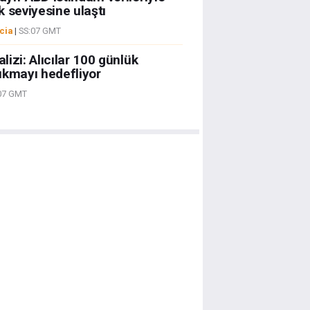
 seviyesine ulaştı
cia
|
SS:07 GMT
izi: Alıcılar 100 günlük
ıkmayı hedefliyor
07 GMT