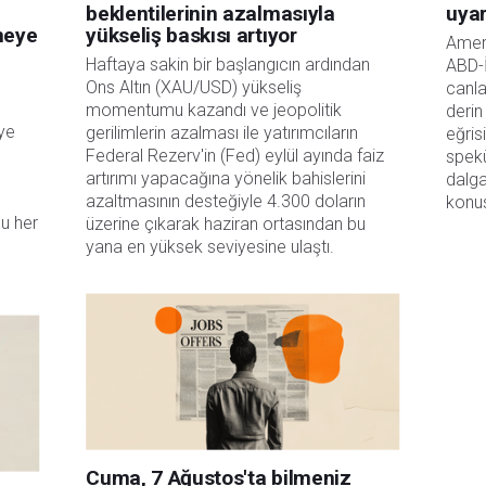
beklentilerinin azalmasıyla
uyar
rmeye
yükseliş baskısı artıyor
Ameri
Haftaya sakin bir başlangıcın ardından
ABD-İ
Ons Altın (XAU/USD) yükseliş
canla
momentumu kazandı ve jeopolitik
derin
eye
gerilimlerin azalması ile yatırımcıların
eğris
Federal Rezerv'in (Fed) eylül ayında faiz
spekü
artırımı yapacağına yönelik bahislerini
dalga
azaltmasının desteğiyle 4.300 doların
konus
u her
üzerine çıkarak haziran ortasından bu
yana en yüksek seviyesine ulaştı.
Cuma, 7 Ağustos'ta bilmeniz