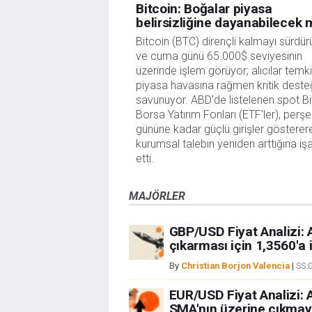
Bitcoin: Boğalar piyasa
belirsizliğine dayanabilecek 
Bitcoin (BTC) dirençli kalmayı sürdür
ve cuma günü 65.000$ seviyesinin
üzerinde işlem görüyor; alıcılar temki
piyasa havasına rağmen kritik deste
savunuyor. ABD'de listelenen spot Bi
Borsa Yatırım Fonları (ETF'ler), per
gününe kadar güçlü girişler gösterer
kurumsal talebin yeniden arttığına iş
etti.
MAJÖRLER
GBP/USD Fiyat Analizi: A
çıkarması için 1,3560'a i
By
Christian Borjon Valencia
|
SS:
EUR/USD Fiyat Analizi: A
SMA'nın üzerine çıkmayı