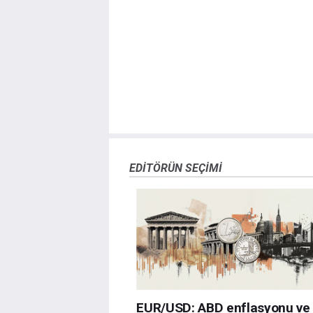
sitede yayınlanan bilgiler çalışanlar, ortaklar yad
danışmanlığı teşkil etmemektedir. FXStreet bu tür 
herhangi bir kar kaybı herhangi bir sınırlama olm
EDITÖRÜN SEÇIMI
EUR/USD: ABD enflasyonu ve