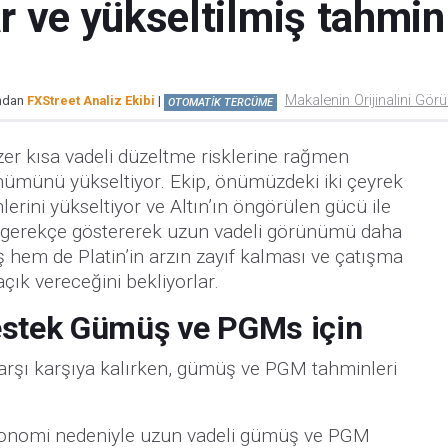
 ve yükseltilmiş tahmin
Makalenin Orijinalini Gör
ından
FXStreet Analiz Ekibi
|
OTOMATİK TERCÜME
zer kısa vadeli düzeltme risklerine rağmen
ümünü yükseltiyor. Ekip, önümüzdeki iki çeyrek
rini yükseltiyor ve Altın’ın öngörülen gücü ile
i gerekçe göstererek uzun vadeli görünümü daha
 hem de Platin’in arzın zayıf kalması ve çatışma
çık vereceğini bekliyorlar.
estek Gümüş ve PGMs için
 karşı karşıya kalırken, gümüş ve PGM tahminleri
 ekonomi nedeniyle uzun vadeli gümüş ve PGM