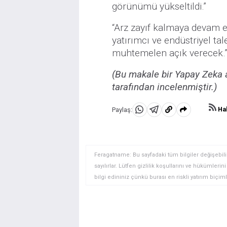
görünümü yükseltildi.”
“Arz zayıf kalmaya devam e
yatırımcı ve endüstriyel t
muhtemelen açık verecek.
(Bu makale bir Yapay Zeka a
tarafından incelenmiştir.)
Hab
Paylaş:
WhatsApp'da
Telegram'da
Panoya
Paylaş
Paylaş
kopyala
Feragatname: Bu sayfadaki tüm bilgiler değişebilir
sayılırlar. Lütfen gizlilik koşullarını ve hükümler
bilgi edininiz çünkü burası en riskli yatırım biçimle
yatırımcılar için uygun bir alan olmayabilir. Diğer
deneyim seviyenizi ve risk iştahınızı dikkatlice gö
veya yönetimin görüşlerini ifade etmemektedir. Bil
doğrulamak zorunda değildir. FXStreet’de verilen h