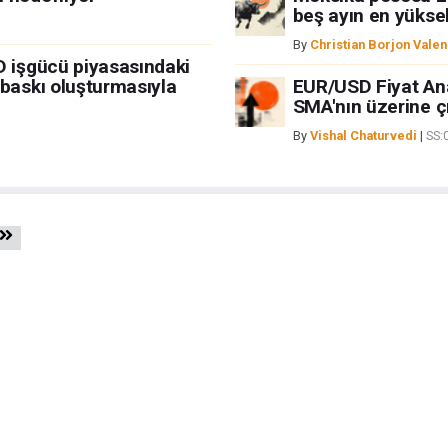
beş ayın en yüksek
By
Christian Borjon Valen
D işgücü piyasasındaki
 baskı oluşturmasıyla
EUR/USD Fiyat Anal
SMA'nın üzerine ç
By
Vishal Chaturvedi
|
SS: