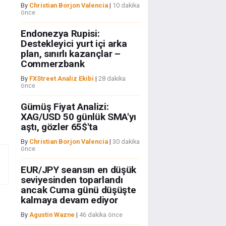
By
Christian Borjon Valencia
|
10 dakika
önce
Endonezya Rupisi:
Destekleyici yurt içi arka
plan, sınırlı kazançlar –
Commerzbank
By
FXStreet Analiz Ekibi
|
28 dakika
önce
Gümüş Fiyat Analizi:
XAG/USD 50 günlük SMA'yı
aştı, gözler 65$'ta
By
Christian Borjon Valencia
|
30 dakika
önce
EUR/JPY seansın en düşük
seviyesinden toparlandı
ancak Cuma günü düşüşte
kalmaya devam ediyor
By
Agustin Wazne
|
46 dakika önce