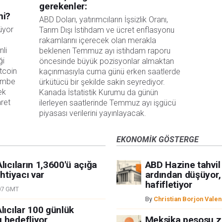
gerekenler:
mi?
ABD Doları, yatırımcıların İşsizlik Oranı, 
üyor
Tarım Dışı İstihdam ve ücret enflasyonu 
rakamlarını içerecek olan merakla 
nli
beklenen Temmuz ayı istihdam raporu 
ği
öncesinde büyük pozisyonlar almaktan 
tcoin
kaçınmasıyla cuma günü erken saatlerde 
şembe
ürkütücü bir şekilde sakin seyrediyor. 
ek
Kanada İstatistik Kurumu da günün 
aret
ilerleyen saatlerinde Temmuz ayı işgücü 
piyasası verilerini yayınlayacak.
EKONOMIK GÖSTERGE
lıcıların 1,3600'ü açığa
ABD Hazine tahvil 
htiyacı var
ardından düşüyor,
hafifletiyor
07 GMT
By
Christian Borjon Valen
lıcılar 100 günlük
 hedefliyor
Meksika pesosu za