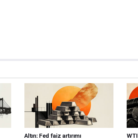
a katkıda bulunanlar tarafından genel piyasa yorumu olarak verilmiştir ve yatırım
bilgilerin kullanımı nedeniyle doğrudan yada dolaylı olarak ortaya çıkabilecek
aksızın herhangi bir kayıp ya da hasar için sorumluluk kabul etmemektedir.
Altın: Fed faiz artırımı
WTI 