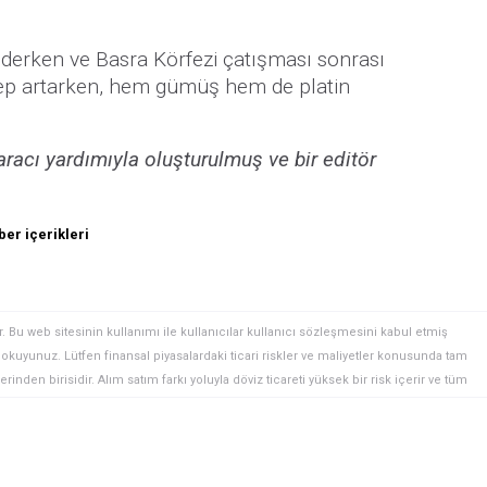
derken ve Basra Körfezi çatışması sonrası
alep artarken, hem gümüş hem de platin
”
racı yardımıyla oluşturulmuş ve bir editör
er içerikleri
. Bu web sitesinin kullanımı ile kullanıcılar kullanıcı sözleşmesini kabul etmiş
ini okuyunuz. Lütfen finansal piyasalardaki ticari riskler ve maliyetler konusunda tam
rinden birisidir. Alım satım farkı yoluyla döviz ticareti yüksek bir risk içerir ve tüm
 finansal araçlar içinden döviz ticaretini tercih etmeden önce, yatırım nesnelerinizi,
zden geçiriniz. FXStreet’de ifade edilen görüşler bireysel yazarlara aittir, fxstreet.com
gilerde hatalar yada eksikler bulunabilir. FXStreet bağımsız yazarların görüşlerini
erhangi bir görüş, haber, araştırma, analiz, fiyatlar veya fxstreet.comtarafından bu