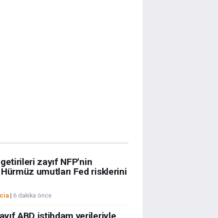
getirileri zayıf NFP'nin
 Hürmüz umutları Fed risklerini
cia
|
6 dakika önce
yıf ABD istihdam verileriyle