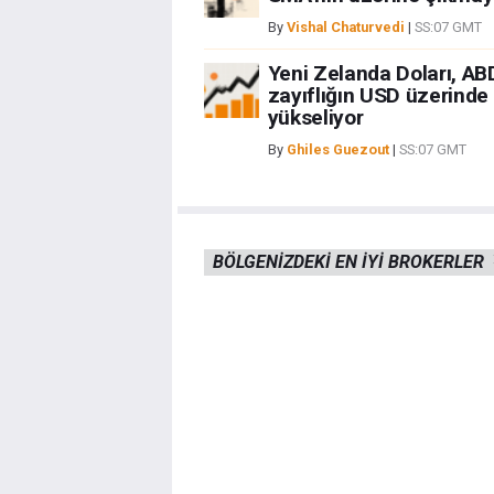
By
Vishal Chaturvedi
|
SS:07 GMT
Yeni Zelanda Doları, AB
zayıflığın USD üzerinde
yükseliyor
By
Ghiles Guezout
|
SS:07 GMT
BÖLGENIZDEKI EN IYI BROKERLER