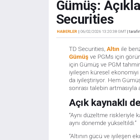
Gümüş: Açıklar
Securities
HABERLER
|
06/02/2026 13:20:38 GMT
| taraf
TD Securities,
Altın
ile ben
Gümüş
ve PGMs için görün
için Gümüş ve PGM tahminle
iyileşen küresel ekonomiy
da iyileştiriyor. Hem Gümüş
sonrası talebin artmasıyla a
Açık kaynaklı d
“Aynı düzeltme riskleriyle
aynı dönemde yükseltildi.”
“Altının gücü ve iyileşen