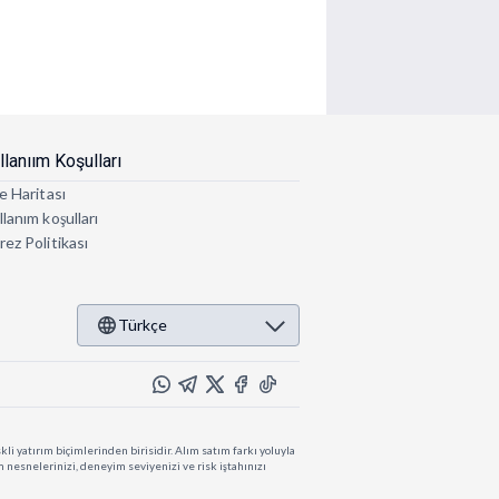
llanıım Koşulları
e Haritası
lanım koşulları
rez Politikası
Türkçe
li yatırım biçimlerinden birisidir. Alım satım farkı yoluyla
ım nesnelerinizi, deneyim seviyenizi ve risk iştahınızı