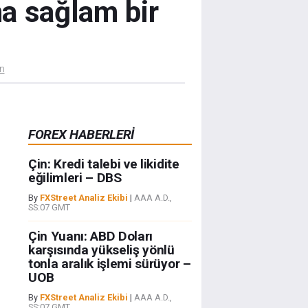
ha sağlam bir
ün
FOREX HABERLERİ
Çin: Kredi talebi ve likidite
eğilimleri – DBS
By
FXStreet Analiz Ekibi
|
AAA A.D.,
SS:07 GMT
Çin Yuanı: ABD Doları
karşısında yükseliş yönlü
tonla aralık işlemi sürüyor –
UOB
By
FXStreet Analiz Ekibi
|
AAA A.D.,
SS:07 GMT