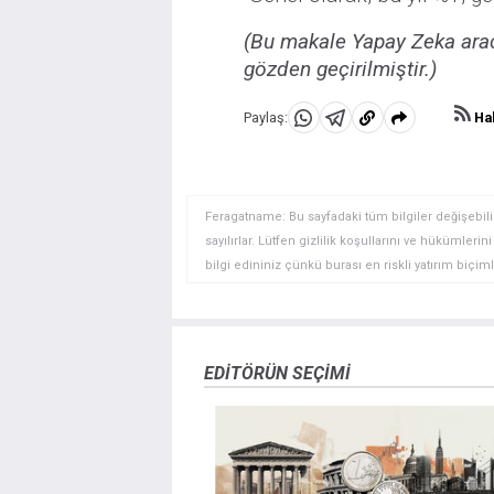
(Bu makale Yapay Zeka aracı
gözden geçirilmiştir.)
Hab
Paylaş:
WhatsApp'da
Telegram'da
Panoya
Paylaş
Paylaş
kopyala
Feragatname: Bu sayfadaki tüm bilgiler değişebilir
sayılırlar. Lütfen gizlilik koşullarını ve hükümler
bilgi edininiz çünkü burası en riskli yatırım biçimle
yatırımcılar için uygun bir alan olmayabilir. Diğer
deneyim seviyenizi ve risk iştahınızı dikkatlice gö
veya yönetimin görüşlerini ifade etmemektedir. Bil
doğrulamak zorunda değildir. FXStreet’de verilen h
EDITÖRÜN SEÇIMI
sitede yayınlanan bilgiler çalışanlar, ortaklar yad
danışmanlığı teşkil etmemektedir. FXStreet bu tür 
herhangi bir kar kaybı herhangi bir sınırlama olm