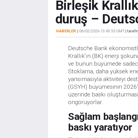
Birleşik Krallı
duruş – Deuts
HABERLER
|
06/02/2026 13:43:55 GMT
| taraf
Deutsche Bank ekonomistle
Krallık'ın (BK) enerji şokun
ve bunun büyümede sadece m
Stoklama, daha yüksek enerj
yansımasıyla aktiviteyi des
(GSYH) büyümesinin 2026'da 
üzerinde baskı oluşturmasıyl
öngörüyorlar.
Sağlam başlangı
baskı yaratıyor