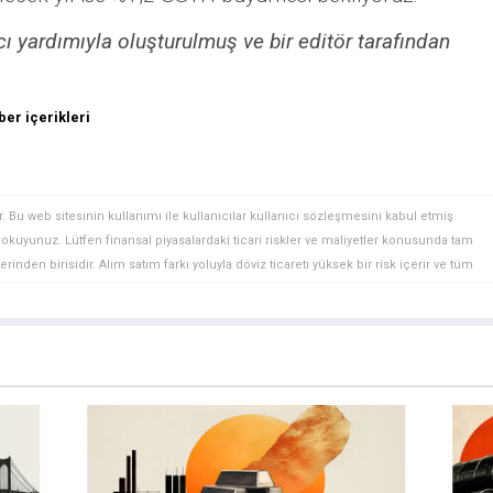
 yardımıyla oluşturulmuş ve bir editör tarafından
er içerikleri
. Bu web sitesinin kullanımı ile kullanıcılar kullanıcı sözleşmesini kabul etmiş
ini okuyunuz. Lütfen finansal piyasalardaki ticari riskler ve maliyetler konusunda tam
rinden birisidir. Alım satım farkı yoluyla döviz ticareti yüksek bir risk içerir ve tüm
 finansal araçlar içinden döviz ticaretini tercih etmeden önce, yatırım nesnelerinizi,
zden geçiriniz. FXStreet’de ifade edilen görüşler bireysel yazarlara aittir, fxstreet.com
gilerde hatalar yada eksikler bulunabilir. FXStreet bağımsız yazarların görüşlerini
erhangi bir görüş, haber, araştırma, analiz, fiyatlar veya fxstreet.comtarafından bu
a katkıda bulunanlar tarafından genel piyasa yorumu olarak verilmiştir ve yatırım
bilgilerin kullanımı nedeniyle doğrudan yada dolaylı olarak ortaya çıkabilecek
aksızın herhangi bir kayıp ya da hasar için sorumluluk kabul etmemektedir.