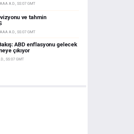
AAA A.D., SS:07 GMT
evizyonu ve tahmin
S
AAA A.D., SS:07 GMT
Bakış: ABD enflasyonu gelecek
eye çıkıyor
D., SS:07 GMT