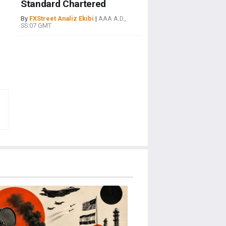
Standard Chartered
By
FXStreet Analiz Ekibi
|
AAA A.D.,
SS:07 GMT