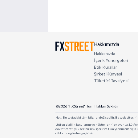
Hakkımızda
Hakkımızda
İçerik Yönergeleri
Etik Kurallar
Şirket Künyesi
Tüketici Tavsiyesi
©2026 "FXStreet" Tüm Hakları Saklıdır
Not : Bu sayfadaki tüm bilgiler değişebilir. Bu web sitesinin
Lütfen gizlilik koşullarını ve hükümlerini okuyunuz. Lütfen 
döviz ticareti yüksek bir risk içerir ve tüm yatırımcılar içi
dikkatlice gözden geçiriniz.