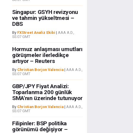
Singapur: GSYH revizyonu
ve tahmin yükseltmesi –
DBS
By
FXStreet Analiz Ekibi
|
AAA A.D.,
SS:07 GMT
Hormuz anlaşması umutları
görüşmeler ilerledikçe
artıyor – Reuters
By
Christian Borjon Valencia
|
AAA A.D.,
SS:07 GMT
GBP/JPY Fiyat Analizi:
Toparlanma 200 günlük
SMA'nın üzerinde tutunuyor
By
Christian Borjon Valencia
|
AAA A.D.,
SS:07 GMT
Filipinler: BSP politika
görünümü değişiyor –