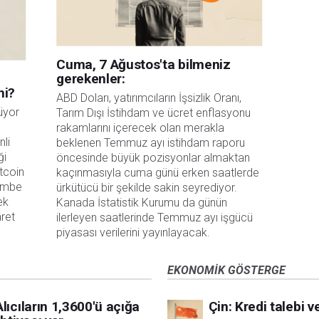
Cuma, 7 Ağustos'ta bilmeniz
gerekenler:
mi?
ABD Doları, yatırımcıların İşsizlik Oranı, 
üyor
Tarım Dışı İstihdam ve ücret enflasyonu 
rakamlarını içerecek olan merakla 
nli
beklenen Temmuz ayı istihdam raporu 
ği
öncesinde büyük pozisyonlar almaktan 
tcoin
kaçınmasıyla cuma günü erken saatlerde 
şembe
ürkütücü bir şekilde sakin seyrediyor. 
ek
Kanada İstatistik Kurumu da günün 
aret
ilerleyen saatlerinde Temmuz ayı işgücü 
piyasası verilerini yayınlayacak.
EKONOMIK GÖSTERGE
lıcıların 1,3600'ü açığa
Çin: Kredi talebi v