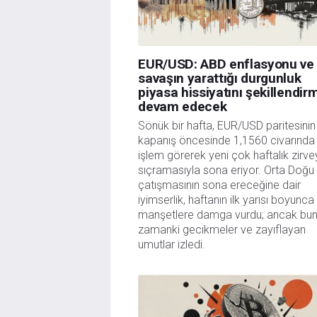
EUR/USD: ABD enflasyonu ve
savaşın yarattığı durgunluk
piyasa hissiyatını şekillendi
devam edecek
Sönük bir hafta, EUR/USD paritesinin
kapanış öncesinde 1,1560 civarında
işlem görerek yeni çok haftalık zirv
sıçramasıyla sona eriyor. Orta Doğu
çatışmasının sona ereceğine dair
iyimserlik, haftanın ilk yarısı boyunca
manşetlere damga vurdu; ancak bun
zamanki gecikmeler ve zayıflayan
umutlar izledi.