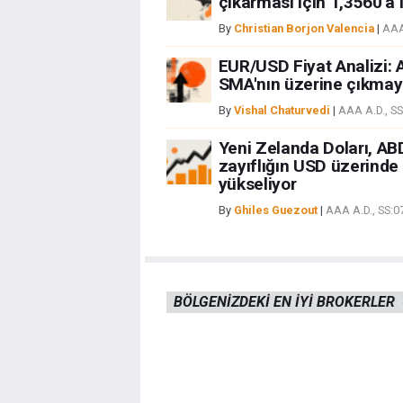
çıkarması için 1,3560'a i
By
Christian Borjon Valencia
|
AAA
EUR/USD Fiyat Analizi: A
SMA'nın üzerine çıkmayı
By
Vishal Chaturvedi
|
AAA A.D., S
Yeni Zelanda Doları, AB
zayıflığın USD üzerinde
yükseliyor
By
Ghiles Guezout
|
AAA A.D., SS:
BÖLGENIZDEKI EN IYI BROKERLER