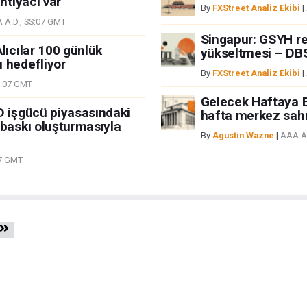
htiyacı var
By
FXStreet Analiz Ekibi
|
 A.D., SS:07 GMT
Singapur: GSYH r
lıcılar 100 günlük
yükseltmesi – DB
 hedefliyor
By
FXStreet Analiz Ekibi
|
S:07 GMT
Gelecek Haftaya 
D işgücü piyasasındaki
hafta merkez sahn
 baskı oluşturmasıyla
By
Agustin Wazne
|
AAA A.
07 GMT