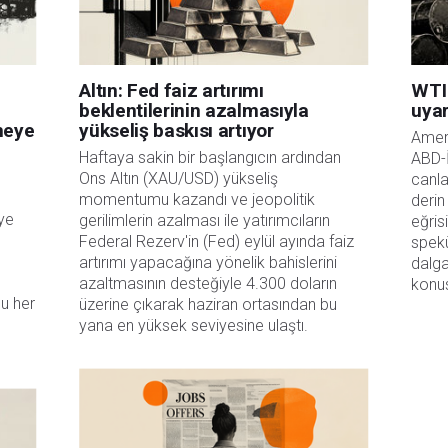
Altın: Fed faiz artırımı
WTI 
beklentilerinin azalmasıyla
uyar
rmeye
yükseliş baskısı artıyor
Ameri
Haftaya sakin bir başlangıcın ardından
ABD-İ
Ons Altın (XAU/USD) yükseliş
canla
momentumu kazandı ve jeopolitik
derin
eye
gerilimlerin azalması ile yatırımcıların
eğris
Federal Rezerv'in (Fed) eylül ayında faiz
spekü
artırımı yapacağına yönelik bahislerini
dalga
azaltmasının desteğiyle 4.300 doların
konus
u her
üzerine çıkarak haziran ortasından bu
yana en yüksek seviyesine ulaştı.