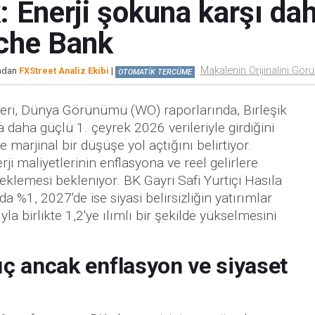
k: Enerji şokuna karşı da
che Bank
Makalenin Orijinalini Gör
ından
FXStreet Analiz Ekibi
|
OTOMATİK TERCÜME
ri, Dünya Görünümü (WO) raporlarında, Birleşik
a daha güçlü 1. çeyrek 2026 verileriyle girdiğini
arjinal bir düşüşe yol açtığını belirtiyor.
i maliyetlerinin enflasyona ve reel gelirlere
teklemesi bekleniyor. BK Gayri Safi Yurtiçi Hasıla
%1, 2027'de ise siyasi belirsizliğin yatırımlar
a birlikte 1,2'ye ılımlı bir şekilde yükselmesini
ç ancak enflasyon ve siyaset