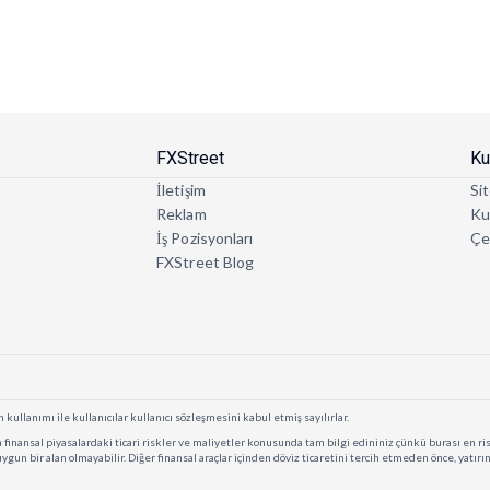
FXStreet
Ku
İletişim
Sit
Reklam
Kul
İş Pozisyonları
Çe
FXStreet Blog
 kullanımı ile kullanıcılar kullanıcı sözleşmesini kabul etmiş sayılırlar.
finansal piyasalardaki ticari riskler ve maliyetler konusunda tam bilgi edininiz çünkü burası en risk
n uygun bir alan olmayabilir. Diğer finansal araçlar içinden döviz ticaretini tercih etmeden önce, yatır