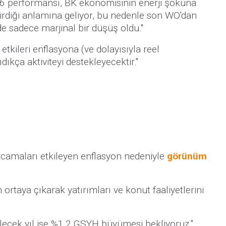
26 performansı, BK ekonomisinin enerji şokuna
rdiği anlamına geliyor, bu nedenle son WO'dan
 sadece marjinal bir düşüş oldu."
etkileri enflasyona (ve dolayısıyla reel
sıdıkça aktiviteyi destekleyecektir."
arcamaları etkileyen enflasyon nedeniyle
görünüm
n ortaya çıkarak yatırımları ve konut faaliyetlerini
elecek yıl ise %1,2 GSYH büyümesi bekliyoruz."