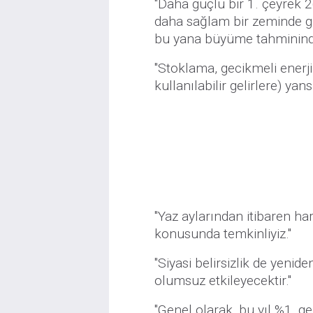
"Daha güçlü bir 1. çeyrek 
daha sağlam bir zeminde gi
bu yana büyüme tahmininde
"Stoklama, gecikmeli enerji 
kullanılabilir gelirlere) yan
"Yaz aylarından itibaren h
konusunda temkinliyiz."
"Siyasi belirsizlik de yenide
olumsuz etkileyecektir."
"Genel olarak, bu yıl %1, g