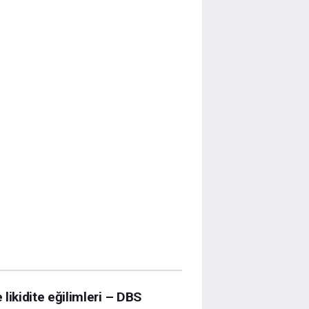
e likidite eğilimleri – DBS