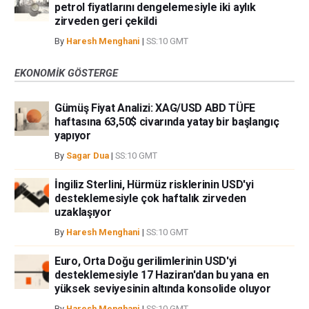
petrol fiyatlarını dengelemesiyle iki aylık
zirveden geri çekildi
By
Haresh Menghani
|
SS:10 GMT
EKONOMIK GÖSTERGE
Gümüş Fiyat Analizi: XAG/USD ABD TÜFE
haftasına 63,50$ civarında yatay bir başlangıç
yapıyor
By
Sagar Dua
|
SS:10 GMT
İngiliz Sterlini, Hürmüz risklerinin USD'yi
desteklemesiyle çok haftalık zirveden
uzaklaşıyor
By
Haresh Menghani
|
SS:10 GMT
Euro, Orta Doğu gerilimlerinin USD'yi
desteklemesiyle 17 Haziran'dan bu yana en
yüksek seviyesinin altında konsolide oluyor
By
Haresh Menghani
|
SS:10 GMT