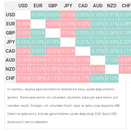
USD
EUR
GBP
JPY
CAD
AUD
NZD
CHF
USD
0.09%
0.03%
-0.16%
0.06%
0.18%
0.31%
0.16
EUR
-0.09%
-0.05%
-0.24%
-0.03%
0.09%
0.21%
0.08
GBP
-0.03%
0.05%
-0.19%
0.02%
0.15%
0.26%
0.14
JPY
0.16%
0.24%
0.19%
0.21%
0.33%
0.43%
0.32
CAD
-0.06%
0.03%
-0.02%
-0.21%
0.13%
0.25%
0.11
AUD
-0.18%
-0.09%
-0.15%
-0.33%
-0.13%
0.12%
-0.04
NZD
-0.31%
-0.21%
-0.26%
-0.43%
-0.25%
-0.12%
-0.13
CHF
-0.16%
-0.08%
-0.14%
-0.32%
-0.11%
0.04%
0.13%
Isı haritası, başlıca para birimlerinin birbirlerine karşı yüzde değişimlerini
gösterir. Temel para birimi sol sütundan seçilirken, kotasyon para birimi üst
satırdan seçilir. Örneğin, sol sütundan Euro'ı seçer ve yatay çizgi boyunca ABD
Doları'na giderseniz, kutuda görüntülenen yüzde değişikliği EUR (baz)/USD
(kotasyon)'i temsil edecektir.