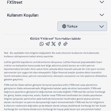
FXStreet
Kullanıım Koşulları
Türkçe
©2026 "FXStreet" Tüm Hakları Saklıdır
Not : Bu sayfadaki tüm bilgiler değişebilir. Bu web sitesinin kullanımı ile kullanıcılar
kullanıcı sözleşmesini kabul etmiş sayılırlar.
Lütfen gizlilik koşullarını ve hükümlerini okuyunuz. Lütfen finansal piyasalardaki ticari
riskler ve maliyetler konusunda tam bilgi edininiz çünkü burası en riskli yatırım
biçimlerinden birisidir. Alım satım farkı yoluyla döviz ticareti yüksek bir risk içerir ve tüm
yatırımcılar için uygun bir alan olmayabilir. Diğer finansal araçlar içinden döviz ticaretini
tercih etmeden önce, yatırım nesnelerinizi, deneyim seviyenizi ve risk iştahınızı dikkatlice
gözden geçiriniz.
FXStreet’de ifade edilen görüşler bireysel yazarlara aittir, FXStreet veya yönetimin
görüşlerini ifade etmemektedir. Bilgilerde hatalar yada eksikler bulunabilir. FXStreet
bağımsız yazarların görüşlerini doğrulamak zorunda değildir. FXStreet’da verilen herhangi
bir görüş, haber, araştırma, analiz, fiyatlar veya FXStreet tarafından bu sitede yayınlanan
bilgiler çalışanlar, partnerler yada katkıda bulunanlar tarafından genel piyasa yorumu
olarak verilmiştir ve yatırım danışmanlığı teşkil etmemektedir. FXStreet bu tür bilgilerin
kullanımı nedeniyle doğrudan ya da dolaylı olarak ortaya çıkabilecek herhangi bir kâr kaybı
herhangi bir sınırlama olmaksızın herhangi bir kayıp yada hasar için sorumluluk kabul