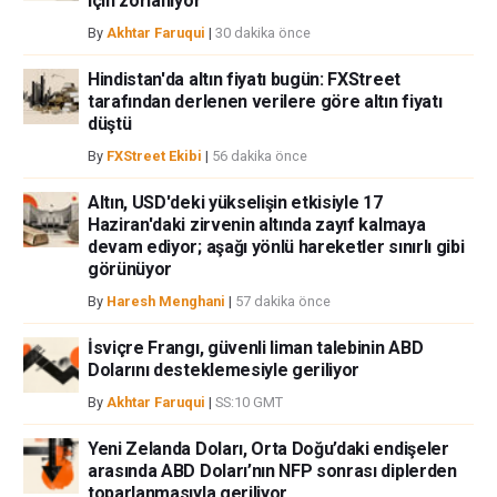
için zorlanıyor
By
Akhtar Faruqui
|
30 dakika önce
Hindistan'da altın fiyatı bugün: FXStreet
tarafından derlenen verilere göre altın fiyatı
düştü
By
FXStreet Ekibi
|
56 dakika önce
Altın, USD'deki yükselişin etkisiyle 17
Haziran'daki zirvenin altında zayıf kalmaya
devam ediyor; aşağı yönlü hareketler sınırlı gibi
görünüyor
By
Haresh Menghani
|
57 dakika önce
İsviçre Frangı, güvenli liman talebinin ABD
Dolarını desteklemesiyle geriliyor
By
Akhtar Faruqui
|
SS:10 GMT
Yeni Zelanda Doları, Orta Doğu’daki endişeler
arasında ABD Doları’nın NFP sonrası diplerden
toparlanmasıyla geriliyor