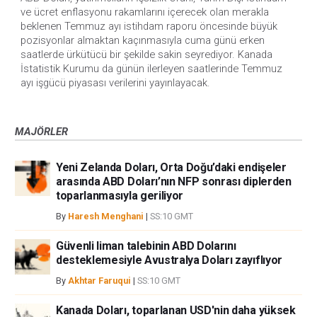
ve ücret enflasyonu rakamlarını içerecek olan merakla 
beklenen Temmuz ayı istihdam raporu öncesinde büyük 
pozisyonlar almaktan kaçınmasıyla cuma günü erken 
saatlerde ürkütücü bir şekilde sakin seyrediyor. Kanada 
İstatistik Kurumu da günün ilerleyen saatlerinde Temmuz 
ayı işgücü piyasası verilerini yayınlayacak.
MAJÖRLER
Yeni Zelanda Doları, Orta Doğu’daki endişeler
arasında ABD Doları’nın NFP sonrası diplerden
toparlanmasıyla geriliyor
By
Haresh Menghani
|
SS:10 GMT
Güvenli liman talebinin ABD Dolarını
desteklemesiyle Avustralya Doları zayıflıyor
By
Akhtar Faruqui
|
SS:10 GMT
Kanada Doları, toparlanan USD'nin daha yüksek