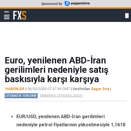
Skip
to
FXStreet
MENU
main
Show
navigation
content
Euro, yenilenen ABD-İran
gerilimleri nedeniyle satış
baskısıyla karşı karşıya
HABERLER
|
06/03/2026 07:47:44 GMT
| tarafından
Sagar Dua
|
Makalenin Orijinalini Görün
OTOMATİK TERCÜME
EUR/USD, yenilenen ABD-İran gerilimleri
nedeniyle petrol fiyatlarının yükselmesiyle 1,1618