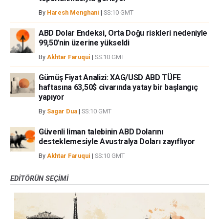
By
Haresh Menghani
|
SS:10 GMT
ABD Dolar Endeksi, Orta Doğu riskleri nedeniyle
99,50'nin üzerine yükseldi
By
Akhtar Faruqui
|
SS:10 GMT
Gümüş Fiyat Analizi: XAG/USD ABD TÜFE
haftasına 63,50$ civarında yatay bir başlangıç
yapıyor
By
Sagar Dua
|
SS:10 GMT
Güvenli liman talebinin ABD Dolarını
desteklemesiyle Avustralya Doları zayıflıyor
By
Akhtar Faruqui
|
SS:10 GMT
EDITÖRÜN SEÇIMI