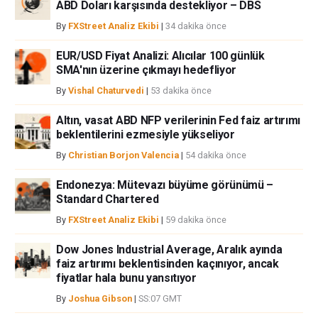
ABD Doları karşısında destekliyor – DBS
veya fxstreet.comtarafından bu sitede yayınlanan bilgiler çalışanlar,
ortaklar yada katkıda bulunanlar tarafından genel piyasa yorumu olarak
By
FXStreet Analiz Ekibi
|
34 dakika önce
verilmiştir ve yatırım danışmanlığı teşkil etmemektedir. FXStreet bu tür
bilgilerin kullanımı nedeniyle doğrudan yada dolaylı olarak ortaya
EUR/USD Fiyat Analizi: Alıcılar 100 günlük
çıkabilecek herhangi bir kar kaybı herhangi bir sınırlama olmaksızın
SMA'nın üzerine çıkmayı hedefliyor
herhangi bir kayıp ya da hasar için sorumluluk kabul etmemektedir.
By
Vishal Chaturvedi
|
53 dakika önce
Altın, vasat ABD NFP verilerinin Fed faiz artırımı
beklentilerini ezmesiyle yükseliyor
By
Christian Borjon Valencia
|
54 dakika önce
Endonezya: Mütevazı büyüme görünümü –
Standard Chartered
By
FXStreet Analiz Ekibi
|
59 dakika önce
Dow Jones Industrial Average, Aralık ayında
faiz artırımı beklentisinden kaçınıyor, ancak
fiyatlar hala bunu yansıtıyor
By
Joshua Gibson
|
SS:07 GMT