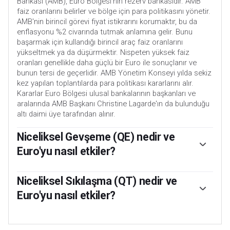
Bankası (AMB), Euro Bölgesi'nin rezerv bankasıdır. AMB
faiz oranlarını belirler ve bölge için para politikasını yönetir.
AMB'nin birincil görevi fiyat istikrarını korumaktır, bu da
enflasyonu %2 civarında tutmak anlamına gelir. Bunu
başarmak için kullandığı birincil araç faiz oranlarını
yükseltmek ya da düşürmektir. Nispeten yüksek faiz
oranları genellikle daha güçlü bir Euro ile sonuçlanır ve
bunun tersi de geçerlidir. AMB Yönetim Konseyi yılda sekiz
kez yapılan toplantılarda para politikası kararlarını alır.
Kararlar Euro Bölgesi ulusal bankalarının başkanları ve
aralarında AMB Başkanı Christine Lagarde'ın da bulunduğu
altı daimi üye tarafından alınır.
Niceliksel Gevşeme (QE) nedir ve
Euro'yu nasıl etkiler?
Olağanüstü durumlarda Avrupa Merkez Bankası Niceliksel
Gevşeme adı verilen bir politika aracını devreye sokabilir.
Niceliksel Sıkılaşma (QT) nedir ve
QE, AMB'nin Euro basarak bunları bankalardan ve diğer
Euro'yu nasıl etkiler?
finans kuruluşlarından varlık (genellikle devlet veya şirket
tahvilleri) satın almak için kullandığı bir süreçtir. QE
Niceliksel Sıkılaşma (QT) QE'nin tersidir. QE'den sonra
genellikle daha zayıf bir Euro ile sonuçlanır. QE, sadece faiz
ekonomik toparlanma başladığında ve enflasyon
oranlarını düşürmenin fiyat istikrarı hedefine ulaşma