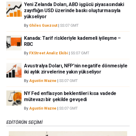
Yeni Zelanda Doları, ABD işgücü piyasasındaki
zayıflığın USD üzerinde baskı oluşturmasıyla
yükseliyor
By
Ghiles Guezout
|
SS:07 GMT
Kanada: Tarif riskleriyle kademeli iyileşme –
RBC
By
FXStreet Analiz Ekibi
|
SS:07 GMT
Avustralya Doları, NFP'nin negatife dönmesiyle
iki aylık zirvelerine yakın yükseliyor
By
Agustin Wazne
|
SS:07 GMT
NY Fed enflasyon beklentileri kısa vadede
mütevazı bir şekilde gevşedi
By
Agustin Wazne
|
SS:07 GMT
EDITÖRÜN SEÇIMI