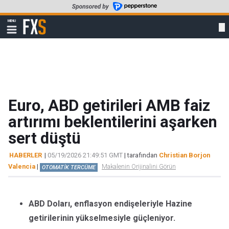
Skip
to
FXStreet
MENU
main
Show
navigation
content
Euro, ABD getirileri AMB faiz
artırımı beklentilerini aşarken
sert düştü
HABERLER
|
05/19/2026 21:49:51 GMT
| tarafından
Christian Borjon
Valencia
|
Makalenin Orijinalini Görün
OTOMATİK TERCÜME
ABD Doları, enflasyon endişeleriyle Hazine
getirilerinin yükselmesiyle güçleniyor.