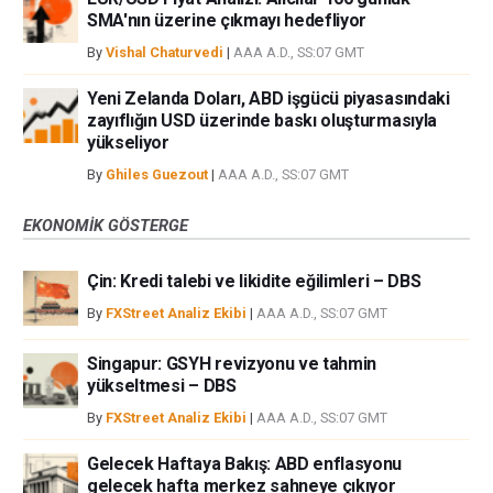
SMA'nın üzerine çıkmayı hedefliyor
By
Vishal Chaturvedi
|
AAA A.D., SS:07 GMT
Yeni Zelanda Doları, ABD işgücü piyasasındaki
zayıflığın USD üzerinde baskı oluşturmasıyla
yükseliyor
By
Ghiles Guezout
|
AAA A.D., SS:07 GMT
EKONOMIK GÖSTERGE
Çin: Kredi talebi ve likidite eğilimleri – DBS
By
FXStreet Analiz Ekibi
|
AAA A.D., SS:07 GMT
Singapur: GSYH revizyonu ve tahmin
yükseltmesi – DBS
By
FXStreet Analiz Ekibi
|
AAA A.D., SS:07 GMT
Gelecek Haftaya Bakış: ABD enflasyonu
gelecek hafta merkez sahneye çıkıyor