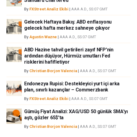
Standard Chartered
By
FXStreet Analiz Ekibi
|
AAA A.D., SS:07 GMT
Gelecek Haftaya Bakış: ABD enflasyonu
gelecek hafta merkez sahneye çıkıyor
By
Agustin Wazne
|
AAA A.D., SS:07 GMT
ABD Hazine tahvil getirileri zayıf NFP'nin
ardından düşüyor, Hürmüz umutları Fed
risklerini hafifletiyor
By
Christian Borjon Valencia
|
AAA A.D., SS:07 GMT
Endonezya Rupisi: Destekleyici yurt içi arka
plan, sınırlı kazançlar – Commerzbank
By
FXStreet Analiz Ekibi
|
AAA A.D., SS:07 GMT
Gümüş Fiyat Analizi: XAG/USD 50 günlük SMA'yı
aştı, gözler 65$'ta
By
Christian Borjon Valencia
|
AAA A.D., SS:07 GMT