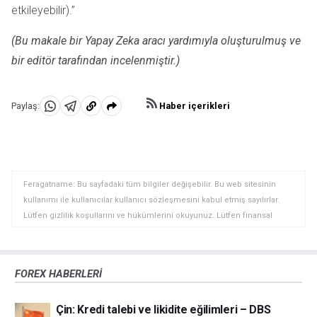
etkileyebilir).”
(Bu makale bir Yapay Zeka aracı yardımıyla oluşturulmuş ve
bir editör tarafından incelenmiştir.)
Haber içerikleri
Paylaş:
WhatsApp'da
Telegram'da
Panoya
Paylaş
Paylaş
kopyala
Feragatname: Bu sayfadaki tüm bilgiler değişebilir. Bu web sitesinin
kullanımı ile kullanıcılar kullanıcı sözleşmesini kabul etmiş sayılırlar.
Lütfen gizlilik koşullarını ve hükümlerini okuyunuz. Lütfen finansal
piyasalardaki ticari riskler ve maliyetler konusunda tam bilgi edininiz
çünkü burası en riskli yatırım biçimlerinden birisidir. Alım satım farkı
yoluyla döviz ticareti yüksek bir risk içerir ve tüm yatırımcılar için uygun
FOREX HABERLERİ
bir alan olmayabilir. Diğer finansal araçlar içinden döviz ticaretini tercih
etmeden önce, yatırım nesnelerinizi, deneyim seviyenizi ve risk
Çin: Kredi talebi ve likidite eğilimleri – DBS
iştahınızı dikkatlice gözden geçiriniz. FXStreet’de ifade edilen görüşler