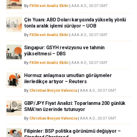
bireysel yazarlara aittir, fxstreet.com veya yönetimin görüşlerini ifade
By
FXStreet Analiz Ekibi
|
AAA A.D., SS:07 GMT
etmemektedir. Bilgilerde hatalar yada eksikler bulunabilir. FXStreet
bağımsız yazarların görüşlerini doğrulamak zorunda değildir.
Çin Yuanı: ABD Doları karşısında yükseliş yönlü
FXStreet’de verilen herhangi bir görüş, haber, araştırma, analiz, fiyatlar
tonla aralık işlemi sürüyor – UOB
veya fxstreet.comtarafından bu sitede yayınlanan bilgiler çalışanlar,
By
FXStreet Analiz Ekibi
|
AAA A.D., SS:07 GMT
ortaklar yada katkıda bulunanlar tarafından genel piyasa yorumu olarak
verilmiştir ve yatırım danışmanlığı teşkil etmemektedir. FXStreet bu tür
Singapur: GSYH revizyonu ve tahmin
bilgilerin kullanımı nedeniyle doğrudan yada dolaylı olarak ortaya
yükseltmesi – DBS
çıkabilecek herhangi bir kar kaybı herhangi bir sınırlama olmaksızın
By
FXStreet Analiz Ekibi
|
AAA A.D., SS:07 GMT
herhangi bir kayıp ya da hasar için sorumluluk kabul etmemektedir.
Hormuz anlaşması umutları görüşmeler
ilerledikçe artıyor – Reuters
By
Christian Borjon Valencia
|
AAA A.D., SS:07 GMT
GBP/JPY Fiyat Analizi: Toparlanma 200 günlük
SMA'nın üzerinde tutunuyor
By
Christian Borjon Valencia
|
AAA A.D., SS:07 GMT
Filipinler: BSP politika görünümü değişiyor –