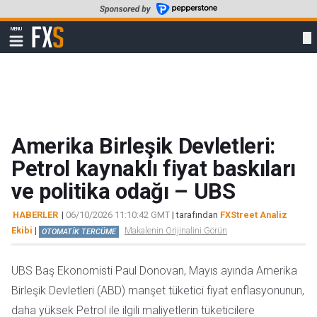
Skip
to
FXStreet
MENU
main
Show
navigation
content
Amerika Birleşik Devletleri:
Petrol kaynaklı fiyat baskıları
ve politika odağı – UBS
HABERLER
|
06/10/2026 11:10:42 GMT
| tarafından
FXStreet Analiz
Ekibi
|
Makalenin Orijinalini Görün
OTOMATİK TERCÜME
UBS Baş Ekonomisti Paul Donovan, Mayıs ayında Amerika
Birleşik Devletleri (ABD) manşet tüketici fiyat enflasyonunun,
daha yüksek Petrol ile ilgili maliyetlerin tüketicilere