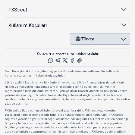
FXStreet
Kullanıım Koşulları
Türkçe
©2026 "FXStreet" Tüm Hakları Saklıdır
Not : Bu sayfadaki tüm bilgiler değişebilir. Bu web sitesinin kullanımı ile kullanıcılar
kullanıcı sözleşmesini kabul etmiş sayılırlar.
Lütfen gizlilik koşullarını ve hükümlerini okuyunuz. Lütfen finansal piyasalardaki ticari
riskler ve maliyetler konusunda tam bilgi edininiz çünkü burası en riskli yatırım
biçimlerinden birisidir. Alım satım farkı yoluyla döviz ticareti yüksek bir risk içerir ve tüm
yatırımcılar için uygun bir alan olmayabilir. Diğer finansal araçlar içinden döviz ticaretini
tercih etmeden önce, yatırım nesnelerinizi, deneyim seviyenizi ve risk iştahınızı dikkatlice
gözden geçiriniz.
FXStreet’de ifade edilen görüşler bireysel yazarlara aittir, FXStreet veya yönetimin
görüşlerini ifade etmemektedir. Bilgilerde hatalar yada eksikler bulunabilir. FXStreet
bağımsız yazarların görüşlerini doğrulamak zorunda değildir. FXStreet’da verilen herhangi
bir görüş, haber, araştırma, analiz, fiyatlar veya FXStreet tarafından bu sitede yayınlanan
bilgiler çalışanlar, partnerler yada katkıda bulunanlar tarafından genel piyasa yorumu
olarak verilmiştir ve yatırım danışmanlığı teşkil etmemektedir. FXStreet bu tür bilgilerin