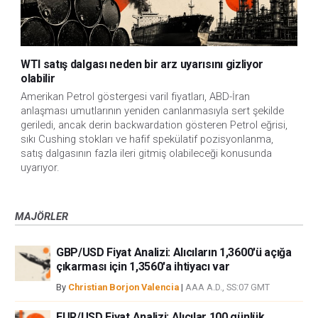
WTI satış dalgası neden bir arz uyarısını gizliyor
olabilir
Amerikan Petrol göstergesi varil fiyatları, ABD-İran
anlaşması umutlarının yeniden canlanmasıyla sert şekilde
geriledi, ancak derin backwardation gösteren Petrol eğrisi,
sıkı Cushing stokları ve hafif spekülatif pozisyonlanma,
satış dalgasının fazla ileri gitmiş olabileceği konusunda
uyarıyor.
MAJÖRLER
GBP/USD Fiyat Analizi: Alıcıların 1,3600'ü açığa
çıkarması için 1,3560'a ihtiyacı var
By
Christian Borjon Valencia
|
AAA A.D., SS:07 GMT
EUR/USD Fiyat Analizi: Alıcılar 100 günlük