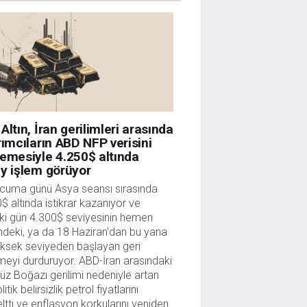
Altın, İran gerilimleri arasında
rımcıların ABD NFP verisini
emesiyle 4.250$ altında
y işlem görüyor
, cuma günü Asya seansı sırasında 
$ altında istikrar kazanıyor ve 
i gün 4.300$ seviyesinin hemen 
ndeki, ya da 18 Haziran'dan bu yana 
ksek seviyeden başlayan geri 
meyi durduruyor. ABD-İran arasındaki 
z Boğazı gerilimi nedeniyle artan 
itik belirsizlik petrol fiyatlarını 
ltti ve enflasyon korkularını yeniden 