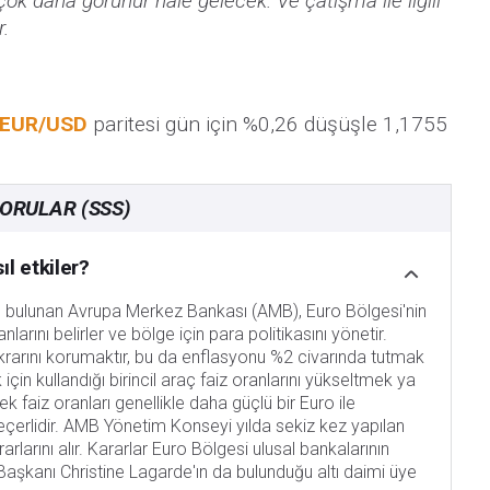
k daha görünür hale gelecek. Ve çatışma ile ilgili
r.
EUR/USD
paritesi gün için %0,26 düşüşle 1,1755
ORULAR (SSS)
l etkiler?
e bulunan Avrupa Merkez Bankası (AMB), Euro Bölgesi'nin
larını belirler ve bölge için para politikasını yönetir.
stikrarını korumaktır, bu da enflasyonu %2 civarında tutmak
çin kullandığı birincil araç faiz oranlarını yükseltmek ya
 faiz oranları genellikle daha güçlü bir Euro ile
eçerlidir. AMB Yönetim Konseyi yılda sekiz kez yapılan
arlarını alır. Kararlar Euro Bölgesi ulusal bankalarının
aşkanı Christine Lagarde'ın da bulunduğu altı daimi üye