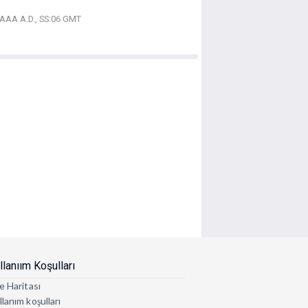
AAA A.D., SS:06 GMT
llanıım Koşulları
e Haritası
lanım koşulları