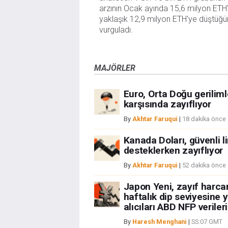
arzının Ocak ayında 15,6 milyon ETH
yaklaşık 12,9 milyon ETH'ye düştüğü
vurguladı.
MAJÖRLER
Euro, Orta Doğu geriliml
karşısında zayıflıyor
By
Akhtar Faruqui
|
18 dakika önce
Kanada Doları, güvenli l
desteklerken zayıflıyor
By
Akhtar Faruqui
|
52 dakika önce
Japon Yeni, zayıf harca
haftalık dip seviyesine 
alıcıları ABD NFP verileri
By
Haresh Menghani
|
SS:07 GMT