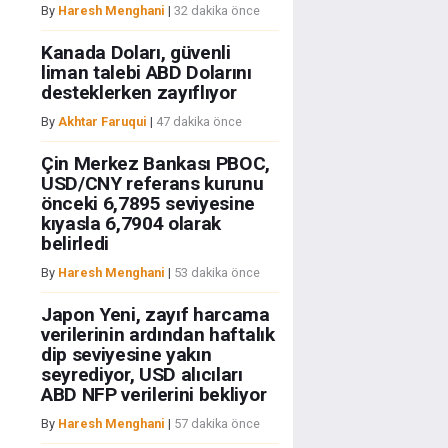
By
Haresh Menghani
|
32 dakika önce
Kanada Doları, güvenli
liman talebi ABD Dolarını
desteklerken zayıflıyor
By
Akhtar Faruqui
|
47 dakika önce
Çin Merkez Bankası PBOC,
USD/CNY referans kurunu
önceki 6,7895 seviyesine
kıyasla 6,7904 olarak
belirledi
By
Haresh Menghani
|
53 dakika önce
Japon Yeni, zayıf harcama
verilerinin ardından haftalık
dip seviyesine yakın
seyrediyor, USD alıcıları
ABD NFP verilerini bekliyor
By
Haresh Menghani
|
57 dakika önce