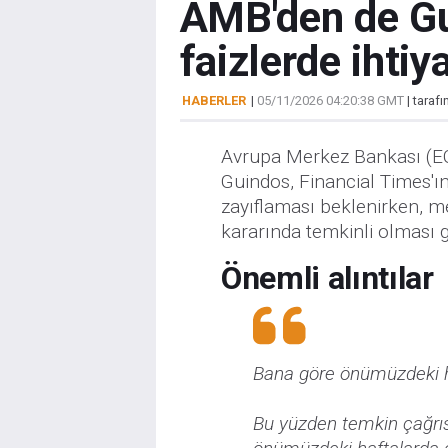
AMB'den de Gu
faizlerde ihti
HABERLER
|
05/11/2026 04:20:38 GMT
| taraf
Avrupa Merkez Bankası (EC
Guindos, Financial Times'ı
zayıflaması beklenirken, m
kararında temkinli olması g
Önemli alıntılar
Bana göre önümüzdeki ha
Bu yüzden temkin çağrı