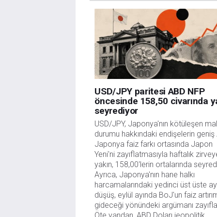
sitede yayınlanan bilgiler çalışanlar, ortaklar yad
danışmanlığı teşkil etmemektedir. FXStreet bu tür 
herhangi bir kar kaybı herhangi bir sınırlama olm
USD/JPY paritesi ABD NFP
öncesinde 158,50 civarında y
seyrediyor
USD/JPY, Japonya'nın kötüleşen mali
durumu hakkındaki endişelerin geniş
Japonya faiz farkı ortasında Japon 
Yeni'ni zayıflatmasıyla haftalık zirveye
yakın, 158,00'lerin ortalarında seyredi
Ayrıca, Japonya'nın hane halkı 
harcamalarındaki yedinci üst üste ayl
düşüş, eylül ayında BoJ'un faiz artırım
gideceği yönündeki argümanı zayıflat
Öte yandan, ABD Doları jeopolitik 