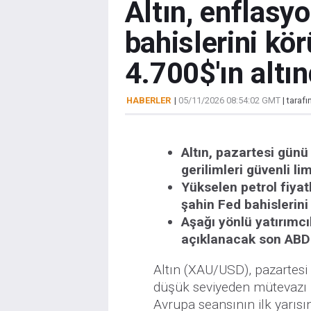
Altın, enflasyo
bahislerini kö
4.700$'ın altı
HABERLER
|
05/11/2026 08:54:02 GMT
| taraf
Altın, pazartesi günü
gerilimleri güvenli li
Yükselen petrol fiyat
şahin Fed bahislerini
Aşağı yönlü yatırımcı
açıklanacak son ABD 
Altın (XAU/USD), pazartes
düşük seviyeden mütevazı b
Avrupa seansının ilk yarısın