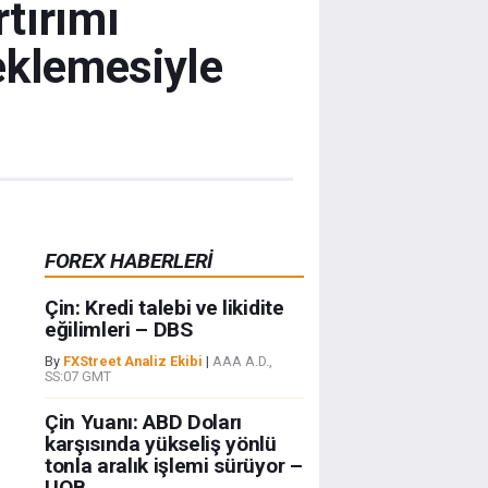
rtırımı
eklemesiyle
FOREX HABERLERİ
Çin: Kredi talebi ve likidite
eğilimleri – DBS
By
FXStreet Analiz Ekibi
|
AAA A.D.,
SS:07 GMT
Çin Yuanı: ABD Doları
karşısında yükseliş yönlü
tonla aralık işlemi sürüyor –
UOB