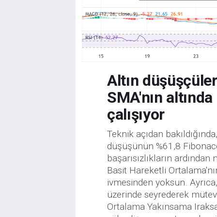
Altın düşüşçüler
SMA'nın altında
çalışıyor
Teknik açıdan bakıldığında
düşüşünün %61,8 Fibonacci
başarısızlıkların ardından 
Basit Hareketli Ortalama'n
ivmesinden yoksun. Ayrıca,
üzerinde seyrederek mütevaz
Ortalama Yakınsama Iraksam