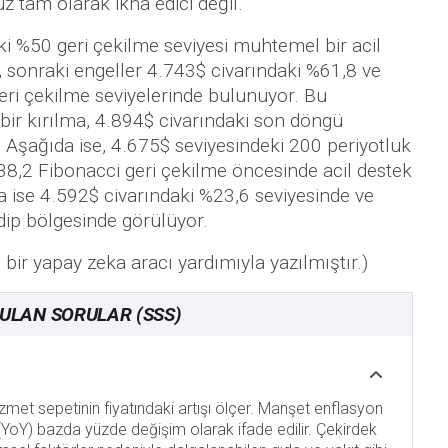
tam olarak ikna edici değil.
ki %50 geri çekilme seviyesi muhtemel bir acil
, sonraki engeller 4.743$ civarındaki %61,8 ve
eri çekilme seviyelerinde bulunuyor. Bu
ı bir kırılma, 4.894$ civarındaki son döngü
r. Aşağıda ise, 4.675$ seviyesindeki 200 periyotluk
8,2 Fibonacci geri çekilme öncesinde acil destek
a ise 4.592$ civarındaki %23,6 seviyesinde ve
dip bölgesinde görülüyor.
 bir yapay zeka aracı yardımıyla yazılmıştır.)
RULAN SORULAR (SSS)
izmet sepetinin fiyatındaki artışı ölçer. Manşet enflasyon
k (YoY) bazda yüzde değişim olarak ifade edilir. Çekirdek