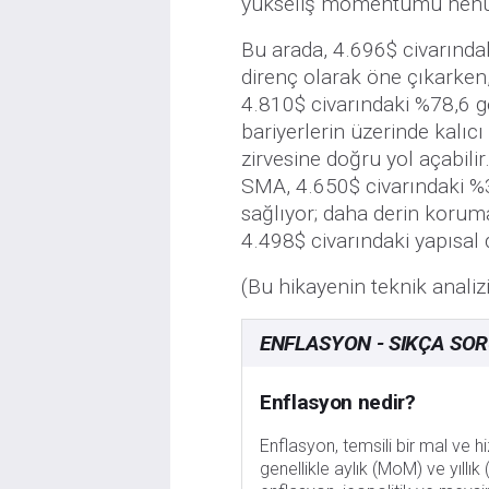
yükseliş momentumu henüz 
Bu arada, 4.696$ civarında
direnç olarak öne çıkarken
4.810$ civarındaki %78,6 g
bariyerlerin üzerinde kalıc
zirvesine doğru yol açabili
SMA, 4.650$ civarındaki %3
sağlıyor; daha derin korum
4.498$ civarındaki yapısal 
(Bu hikayenin teknik analizi
ENFLASYON - SIKÇA SO
Enflasyon nedir?
Enflasyon, temsili bir mal ve h
genellikle aylık (MoM) ve yıllı