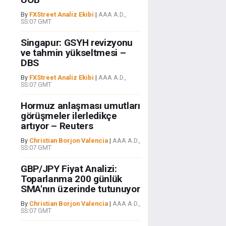
By
FXStreet Analiz Ekibi
|
AAA A.D.,
SS:07 GMT
Singapur: GSYH revizyonu
ve tahmin yükseltmesi –
DBS
By
FXStreet Analiz Ekibi
|
AAA A.D.,
SS:07 GMT
Hormuz anlaşması umutları
görüşmeler ilerledikçe
artıyor – Reuters
By
Christian Borjon Valencia
|
AAA A.D.,
SS:07 GMT
GBP/JPY Fiyat Analizi:
Toparlanma 200 günlük
SMA'nın üzerinde tutunuyor
By
Christian Borjon Valencia
|
AAA A.D.,
SS:07 GMT