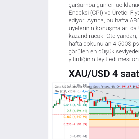
çarşamba günleri açıklanac
Endeksi (CPI) ve Üretici Fi
ediyor. Ayrıca, bu hafta AB
üyelerinin konuşmaları da U
kazandıracak. Öte yandan, 
hafta dokunulan 4.500$ psik
görülen en düşük seviyed
yitirdiğinin teyit edilmesi 
XAU/USD 4 saatl