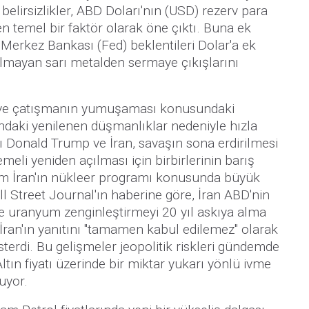
k belirsizlikler, ABD Doları'nın (USD) rezerv para
n temel bir faktör olarak öne çıktı. Buna ek
 Merkez Bankası (Fed) beklentileri Dolar'a ek
 olmayan sarı metalden sermaye çıkışlarını
 ve çatışmanın yumuşaması konusundaki
ndaki yenilenen düşmanlıklar nedeniyle hızla
ı Donald Trump ve İran, savaşın sona erdirilmesi
li yeniden açılması için birbirlerinin barış
urum İran'ın nükleer programı konusunda büyük
ll Street Journal'ın haberine göre, İran ABD'nin
ve uranyum zenginleştirmeyi 20 yıl askıya alma
, İran'ın yanıtını "tamamen kabul edilemez" olarak
sterdi. Bu gelişmeler jeopolitik riskleri gündemde
ltın fiyatı üzerinde bir miktar yukarı yönlü ivme
uyor.