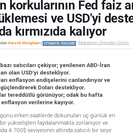
n korkularının Fed faiz a
rüklemesi ve USD'yi dest
nda kırmızıda kalıyor
Makalenin Orijinalini Görün
ından
Haresh Menghani
|
OTOMATİK TERCÜME
 bazı satıcıları çekiyor; yenilenen ABD-İran
man olan USD'yi destekliyor.
ları enflasyon endişelerini canlandırıyor ve
 güçlendirerek Doları destekliyor.
lar tereddütlü görünüyor; odak bu hafta
enflasyon verilerine kayıyor.
i günü erken saatlerde dokunulan üç günlük en
ir yükselişten faydalanmakta zorlanıyor ve
da 4.700$ seviyesinin altında satıcılı bir seyir