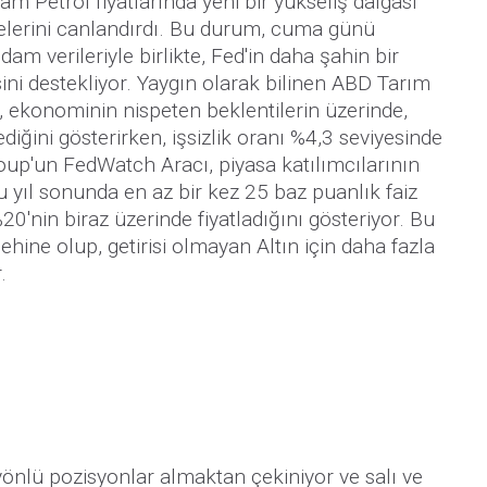
m Petrol fiyatlarında yeni bir yükseliş dalgası
şelerini canlandırdı. Bu durum, cuma günü
am verileriyle birlikte, Fed'in daha şahin bir
sini destekliyor. Yaygın olarak bilinen ABD Tarım
, ekonominin nispeten beklentilerin üzerinde,
diğini gösterirken, işsizlik oranı %4,3 seviyesinde
oup'un FedWatch Aracı, piyasa katılımcılarının
yıl sonunda en az bir kez 25 baz puanlık faiz
20'nin biraz üzerinde fiyatladığını gösteriyor. Bu
ehine olup, getirisi olmayan Altın için daha fazla
.
yönlü pozisyonlar almaktan çekiniyor ve salı ve