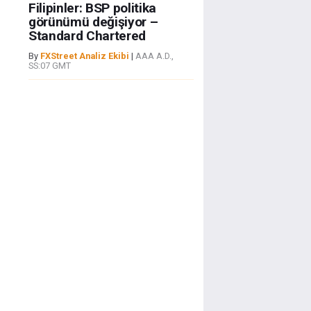
Filipinler: BSP politika
görünümü değişiyor –
Standard Chartered
By
FXStreet Analiz Ekibi
|
AAA A.D.,
SS:07 GMT