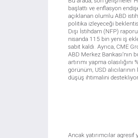
Bu arada, son gelişmeler Ha
başlattı ve enflasyon endi
açıklanan olumlu ABD istihd
politika izleyeceği beklenti
Dışı İstihdam (NFP) raporu
nisanda 115 bin yeni iş ekle
sabit kaldı. Ayrıca, CME Gr
ABD Merkez Bankası'nın bu 
artırımı yapma olasılığını %
görünüm, USD alıcılarının l
düşüş ihtimalini destekliyor
Ancak yatırımcılar agresif 