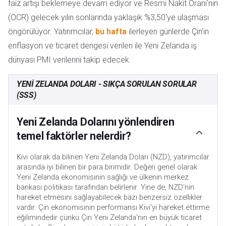
faiz artışı beklemeye devam ediyor ve Resmi Nakit Oranı'nın
(OCR) gelecek yılın sonlarında yaklaşık %3,50'ye ulaşması
öngörülüyor. Yatırımcılar,
bu hafta
ilerleyen günlerde Çin'in
enflasyon ve ticaret dengesi verileri ile Yeni Zelanda iş
dünyası PMI verilerini takip edecek.
YENI ZELANDA DOLARI - SIKÇA SORULAN SORULAR
(SSS)
Yeni Zelanda Dolarını yönlendiren
temel faktörler nelerdir?
Kivi olarak da bilinen Yeni Zelanda Doları (NZD), yatırımcılar
arasında iyi bilinen bir para birimidir. Değeri genel olarak
Yeni Zelanda ekonomisinin sağlığı ve ülkenin merkez
bankası politikası tarafından belirlenir. Yine de, NZD'nin
hareket etmesini sağlayabilecek bazı benzersiz özellikler
vardır. Çin ekonomisinin performansı Kivi'yi hareket ettirme
eğilimindedir çünkü Çin Yeni Zelanda'nın en büyük ticaret