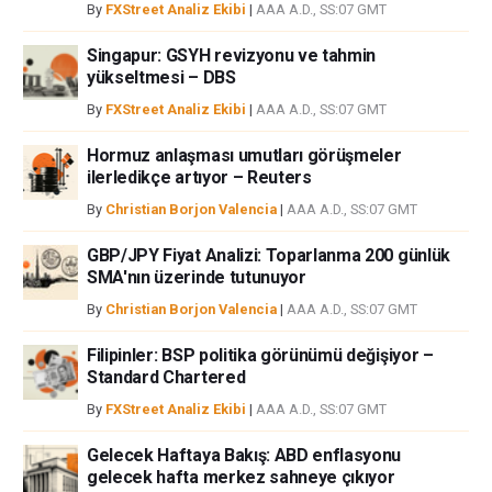
By
FXStreet Analiz Ekibi
|
AAA A.D., SS:07 GMT
ortaklar yada katkıda bulunanlar tarafından genel piyasa yorumu olarak
verilmiştir ve yatırım danışmanlığı teşkil etmemektedir. FXStreet bu tür
Singapur: GSYH revizyonu ve tahmin
bilgilerin kullanımı nedeniyle doğrudan yada dolaylı olarak ortaya
yükseltmesi – DBS
çıkabilecek herhangi bir kar kaybı herhangi bir sınırlama olmaksızın
By
FXStreet Analiz Ekibi
|
AAA A.D., SS:07 GMT
herhangi bir kayıp ya da hasar için sorumluluk kabul etmemektedir.
Hormuz anlaşması umutları görüşmeler
ilerledikçe artıyor – Reuters
By
Christian Borjon Valencia
|
AAA A.D., SS:07 GMT
GBP/JPY Fiyat Analizi: Toparlanma 200 günlük
SMA'nın üzerinde tutunuyor
By
Christian Borjon Valencia
|
AAA A.D., SS:07 GMT
Filipinler: BSP politika görünümü değişiyor –
Standard Chartered
By
FXStreet Analiz Ekibi
|
AAA A.D., SS:07 GMT
Gelecek Haftaya Bakış: ABD enflasyonu
gelecek hafta merkez sahneye çıkıyor