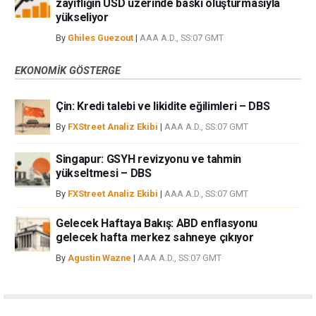
zayıflığın USD üzerinde baskı oluşturmasıyla
yükseliyor
By
Ghiles Guezout
|
AAA A.D., SS:07 GMT
EKONOMIK GÖSTERGE
Çin: Kredi talebi ve likidite eğilimleri – DBS
By
FXStreet Analiz Ekibi
|
AAA A.D., SS:07 GMT
Singapur: GSYH revizyonu ve tahmin
yükseltmesi – DBS
By
FXStreet Analiz Ekibi
|
AAA A.D., SS:07 GMT
Gelecek Haftaya Bakış: ABD enflasyonu
gelecek hafta merkez sahneye çıkıyor
By
Agustin Wazne
|
AAA A.D., SS:07 GMT