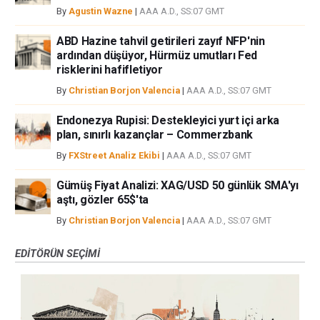
By
Agustin Wazne
|
AAA A.D., SS:07 GMT
ABD Hazine tahvil getirileri zayıf NFP'nin
ardından düşüyor, Hürmüz umutları Fed
risklerini hafifletiyor
By
Christian Borjon Valencia
|
AAA A.D., SS:07 GMT
Endonezya Rupisi: Destekleyici yurt içi arka
plan, sınırlı kazançlar – Commerzbank
By
FXStreet Analiz Ekibi
|
AAA A.D., SS:07 GMT
Gümüş Fiyat Analizi: XAG/USD 50 günlük SMA'yı
aştı, gözler 65$'ta
By
Christian Borjon Valencia
|
AAA A.D., SS:07 GMT
EDITÖRÜN SEÇIMI