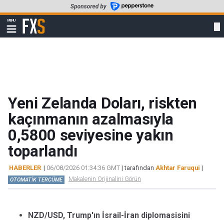
Skip
to
FXStreet
MENU
main
Show
navigation
content
Yeni Zelanda Doları, riskten
kaçınmanın azalmasıyla
0,5800 seviyesine yakın
toparlandı
HABERLER
|
06/08/2026 01:34:36 GMT
| tarafından
Akhtar Faruqui
|
Makalenin Orijinalini Görün
OTOMATİK TERCÜME
NZD/USD, Trump'ın İsrail-İran diplomasisini