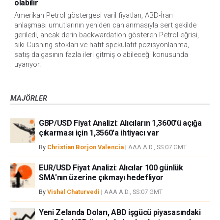
olabilir
Amerikan Petrol göstergesi varil fiyatları, ABD-İran
anlaşması umutlarının yeniden canlanmasıyla sert şekilde
geriledi, ancak derin backwardation gösteren Petrol eğrisi,
sıkı Cushing stokları ve hafif spekülatif pozisyonlanma,
satış dalgasının fazla ileri gitmiş olabileceği konusunda
uyarıyor.
MAJÖRLER
GBP/USD Fiyat Analizi: Alıcıların 1,3600'ü açığa
çıkarması için 1,3560'a ihtiyacı var
By
Christian Borjon Valencia
|
AAA A.D., SS:07 GMT
EUR/USD Fiyat Analizi: Alıcılar 100 günlük
SMA'nın üzerine çıkmayı hedefliyor
By
Vishal Chaturvedi
|
AAA A.D., SS:07 GMT
Yeni Zelanda Doları, ABD işgücü piyasasındaki