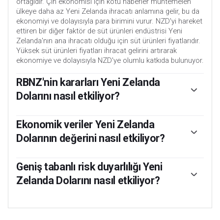
ortağıdır. Çin ekonomisi için kötü haberler muhtemelen
ülkeye daha az Yeni Zelanda ihracatı anlamına gelir, bu da
ekonomiyi ve dolayısıyla para birimini vurur. NZD'yi hareket
ettiren bir diğer faktör de süt ürünleri endüstrisi Yeni
Zelanda'nın ana ihracatı olduğu için süt ürünleri fiyatlarıdır.
Yüksek süt ürünleri fiyatları ihracat gelirini artırarak
ekonomiye ve dolayısıyla NZD'ye olumlu katkıda bulunuyor.
RBNZ'nin kararları Yeni Zelanda
Dolarını nasıl etkiliyor?
Yeni Zelanda Merkez Bankası (RBNZ), orta vadede %1 ile
%3 arasında bir enflasyon oranına ulaşmayı ve bunu
Ekonomik veriler Yeni Zelanda
korumayı hedeflemekte olup, enflasyon oranını %2 orta
Dolarının değerini nasıl etkiliyor?
noktasına yakın tutmaya odaklanmıştır. Bu amaçla banka
uygun bir faiz oranı seviyesi belirler. Enflasyon çok yüksek
Yeni Zelanda'da açıklanan makroekonomik veriler
olduğunda, RBNZ ekonomiyi soğutmak için faiz oranlarını
ekonominin durumunu değerlendirmek için kilit öneme
Geniş tabanlı risk duyarlılığı Yeni
artıracak, ancak bu hareket aynı zamanda tahvil getirilerini
sahiptir ve Yeni Zelanda Doları'nın (NZD) değerlemesini
Zelanda Dolarını nasıl etkiliyor?
de yükseltecek, yatırımcıların ülkeye yatırım yapma
etkileyebilir. Yüksek ekonomik büyüme, düşük işsizlik ve
cazibesini artıracak ve böylece NZD'yi artıracaktır. Aksine,
yüksek güvene dayalı güçlü bir ekonomi NZD için iyidir.
Yeni Zelanda Doları (NZD), riskli dönemlerde veya
daha düşük faiz oranları NZD'yi zayıflatma eğilimindedir.
Yüksek ekonomik büyüme yabancı yatırımı çeker ve bu
yatırımcıların daha geniş piyasa risklerinin düşük olduğunu
Sözde oran farkı ya da Yeni Zelanda'daki oranların ABD
ekonomik güç yüksek enflasyonla birlikte gelirse Yeni
algıladığı ve büyüme konusunda iyimser olduğu