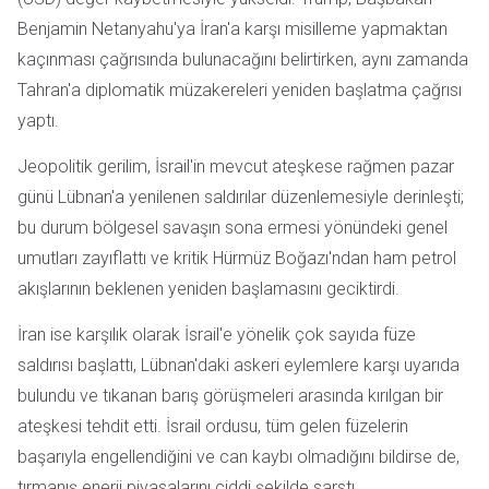
Benjamin Netanyahu'ya İran'a karşı misilleme yapmaktan
kaçınması çağrısında bulunacağını belirtirken, aynı zamanda
Tahran'a diplomatik müzakereleri yeniden başlatma çağrısı
yaptı.
Jeopolitik gerilim, İsrail'in mevcut ateşkese rağmen pazar
günü Lübnan'a yenilenen saldırılar düzenlemesiyle derinleşti;
bu durum bölgesel savaşın sona ermesi yönündeki genel
umutları zayıflattı ve kritik Hürmüz Boğazı'ndan ham petrol
akışlarının beklenen yeniden başlamasını geciktirdi.
İran ise karşılık olarak İsrail'e yönelik çok sayıda füze
saldırısı başlattı, Lübnan'daki askeri eylemlere karşı uyarıda
bulundu ve tıkanan barış görüşmeleri arasında kırılgan bir
ateşkesi tehdit etti. İsrail ordusu, tüm gelen füzelerin
başarıyla engellendiğini ve can kaybı olmadığını bildirse de,
tırmanış enerji piyasalarını ciddi şekilde sarstı.