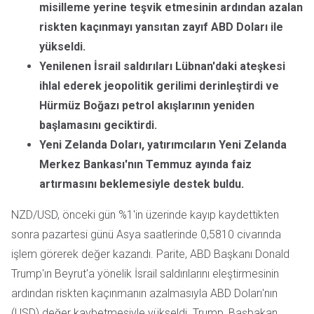
misilleme yerine teşvik etmesinin ardından azalan
riskten kaçınmayı yansıtan zayıf ABD Doları ile
yükseldi.
Yenilenen İsrail saldırıları Lübnan'daki ateşkesi
ihlal ederek jeopolitik gerilimi derinleştirdi ve
Hürmüz Boğazı petrol akışlarının yeniden
başlamasını geciktirdi.
Yeni Zelanda Doları, yatırımcıların Yeni Zelanda
Merkez Bankası'nın Temmuz ayında faiz
artırmasını beklemesiyle destek buldu.
NZD/USD, önceki gün %1'in üzerinde kayıp kaydettikten
sonra pazartesi günü Asya saatlerinde 0,5810 civarında
işlem görerek değer kazandı. Parite, ABD Başkanı Donald
Trump'ın Beyrut'a yönelik İsrail saldırılarını eleştirmesinin
ardından riskten kaçınmanın azalmasıyla ABD Doları'nın
(USD) değer kaybetmesiyle yükseldi. Trump, Başbakan