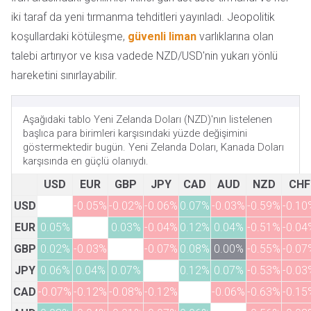
iki taraf da yeni tırmanma tehditleri yayınladı. Jeopolitik
koşullardaki kötüleşme,
güvenli liman
varlıklarına olan
talebi artırıyor ve kısa vadede NZD/USD'nin yukarı yönlü
hareketini sınırlayabilir.
Aşağıdaki tablo Yeni Zelanda Doları (NZD)'nın listelenen
başlıca para birimleri karşısındaki yüzde değişimini
göstermektedir bugün. Yeni Zelanda Doları, Kanada Doları
karşısında en güçlü olanıydı.
USD
EUR
GBP
JPY
CAD
AUD
NZD
CHF
USD
-0.05%
-0.02%
-0.06%
0.07%
-0.03%
-0.59%
-0.10
EUR
0.05%
0.03%
-0.04%
0.12%
0.04%
-0.51%
-0.04
GBP
0.02%
-0.03%
-0.07%
0.08%
0.00%
-0.55%
-0.07
JPY
0.06%
0.04%
0.07%
0.12%
0.07%
-0.53%
-0.03
CAD
-0.07%
-0.12%
-0.08%
-0.12%
-0.06%
-0.63%
-0.15