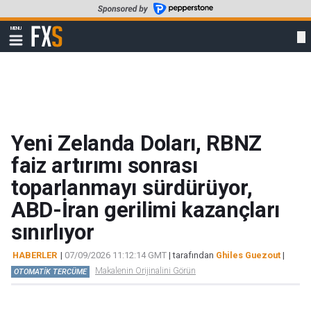
Skip
to
FXStreet
MENU
main
Show
navigation
content
Yeni Zelanda Doları, RBNZ
faiz artırımı sonrası
toparlanmayı sürdürüyor,
ABD-İran gerilimi kazançları
sınırlıyor
HABERLER
|
07/09/2026 11:12:14 GMT
| tarafından
Ghiles Guezout
|
Makalenin Orijinalini Görün
OTOMATİK TERCÜME