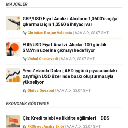
MAJÖRLER
GBP/USD Fiyat Analizi: Alıcıların 1,3600'ü açığa
çıkarması için 1,3560'a ihtiyacı var
By
Christian Borjon Valencia
|
AAA A.D., SS:07 GMT
EUR/USD Fiyat Analizi: Alıcılar 100 günlük
SMA'nın üzerine çıkmayı hedefliyor
By
Vishal Chaturvedi
|
AAA A.D., SS:07 GMT
Yeni Zelanda Doları, ABD işgücü piyasasındaki
zayıflığın USD üzerinde baskı oluşturmasıyla
yükseliyor
By
Ghiles Guezout
|
AAA A.D., SS:07 GMT
EKONOMIK GÖSTERGE
Çin: Kredi talebi ve likidite eğilimleri – DBS
By
FXStreet Analiz Ekibi
|
AAA A.D., SS:07 GMT