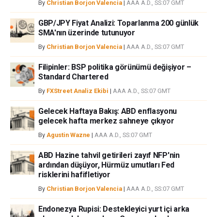
By
Christian Borjon Valencia
|
AAA A.D., SS:07 GMT
GBP/JPY Fiyat Analizi: Toparlanma 200 günlük
SMA'nın üzerinde tutunuyor
By
Christian Borjon Valencia
|
AAA A.D., SS:07 GMT
Filipinler: BSP politika görünümü değişiyor –
Standard Chartered
By
FXStreet Analiz Ekibi
|
AAA A.D., SS:07 GMT
Gelecek Haftaya Bakış: ABD enflasyonu
gelecek hafta merkez sahneye çıkıyor
By
Agustin Wazne
|
AAA A.D., SS:07 GMT
ABD Hazine tahvil getirileri zayıf NFP'nin
ardından düşüyor, Hürmüz umutları Fed
risklerini hafifletiyor
By
Christian Borjon Valencia
|
AAA A.D., SS:07 GMT
Endonezya Rupisi: Destekleyici yurt içi arka