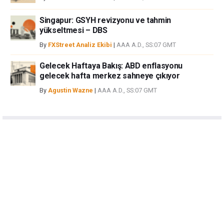
Singapur: GSYH revizyonu ve tahmin
yükseltmesi – DBS
By
FXStreet Analiz Ekibi
|
AAA A.D., SS:07 GMT
Gelecek Haftaya Bakış: ABD enflasyonu
gelecek hafta merkez sahneye çıkıyor
By
Agustin Wazne
|
AAA A.D., SS:07 GMT