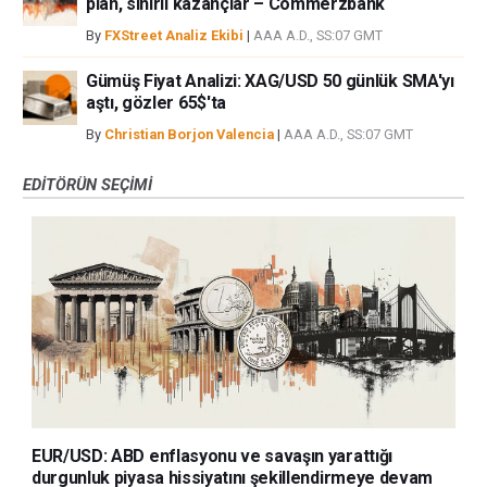
plan, sınırlı kazançlar – Commerzbank
By
FXStreet Analiz Ekibi
|
AAA A.D., SS:07 GMT
Gümüş Fiyat Analizi: XAG/USD 50 günlük SMA'yı
aştı, gözler 65$'ta
By
Christian Borjon Valencia
|
AAA A.D., SS:07 GMT
EDITÖRÜN SEÇIMI
EUR/USD: ABD enflasyonu ve savaşın yarattığı
durgunluk piyasa hissiyatını şekillendirmeye devam