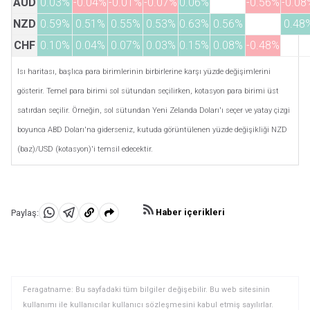
AUD
0.03%
-0.04%
-0.01%
-0.07%
0.06%
-0.56%
-0.08
NZD
0.59%
0.51%
0.55%
0.53%
0.63%
0.56%
0.48
CHF
0.10%
0.04%
0.07%
0.03%
0.15%
0.08%
-0.48%
Isı haritası, başlıca para birimlerinin birbirlerine karşı yüzde değişimlerini
gösterir. Temel para birimi sol sütundan seçilirken, kotasyon para birimi üst
satırdan seçilir. Örneğin, sol sütundan Yeni Zelanda Doları'ı seçer ve yatay çizgi
boyunca ABD Doları'na giderseniz, kutuda görüntülenen yüzde değişikliği NZD
(baz)/USD (kotasyon)'i temsil edecektir.
Haber içerikleri
Paylaş:
WhatsApp'da
Telegram'da
Panoya
Paylaş
Paylaş
kopyala
Feragatname: Bu sayfadaki tüm bilgiler değişebilir. Bu web sitesinin
kullanımı ile kullanıcılar kullanıcı sözleşmesini kabul etmiş sayılırlar.