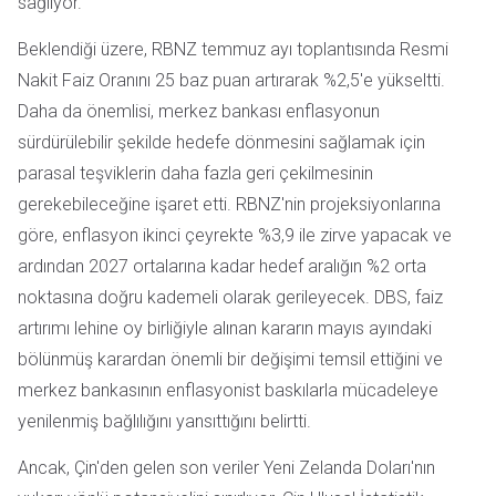
sağlıyor.
Beklendiği üzere, RBNZ temmuz ayı toplantısında Resmi
Nakit Faiz Oranını 25 baz puan artırarak %2,5'e yükseltti.
Daha da önemlisi, merkez bankası enflasyonun
sürdürülebilir şekilde hedefe dönmesini sağlamak için
parasal teşviklerin daha fazla geri çekilmesinin
gerekebileceğine işaret etti. RBNZ'nin projeksiyonlarına
göre, enflasyon ikinci çeyrekte %3,9 ile zirve yapacak ve
ardından 2027 ortalarına kadar hedef aralığın %2 orta
noktasına doğru kademeli olarak gerileyecek. DBS, faiz
artırımı lehine oy birliğiyle alınan kararın mayıs ayındaki
bölünmüş karardan önemli bir değişimi temsil ettiğini ve
merkez bankasının enflasyonist baskılarla mücadeleye
yenilenmiş bağlılığını yansıttığını belirtti.
Ancak, Çin'den gelen son veriler Yeni Zelanda Doları'nın