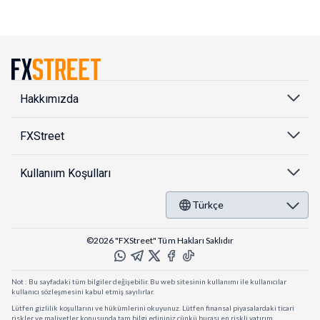
Hakkımızda
FXStreet
Kullanıım Koşulları
Türkçe
©2026 "FXStreet" Tüm Hakları Saklıdır
Not : Bu sayfadaki tüm bilgiler değişebilir. Bu web sitesinin kullanımı ile kullanıcılar
kullanıcı sözleşmesini kabul etmiş sayılırlar.
Lütfen gizlilik koşullarını ve hükümlerini okuyunuz. Lütfen finansal piyasalardaki ticari
riskler ve maliyetler konusunda tam bilgi edininiz çünkü burası en riskli yatırım