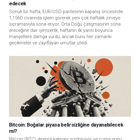
edecek
Sönük bir hafta, EUR/USD paritesinin kapanış öncesinde
1,1560 civarında işlem görerek yeni çok haftalık zirveye
sıçramasıyla sona eriyor. Orta Doğu çatışmasının sona
ereceğine dair iyimserlik, haftanın ilk yarısı boyunca
manşetlere damga vurdu; ancak bunu her zamanki
gecikmeler ve zayıflayan umutlar izledi.
Bitcoin: Boğalar piyasa belirsizliğine dayanabilecek
mi?
Bitcoin (BTC) dirençli kalmayı sürdürüyor ve cuma günü