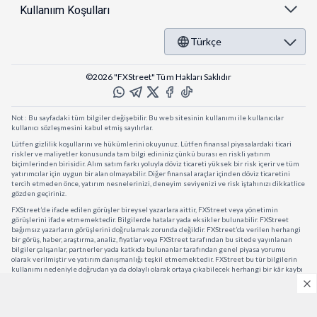
Kullanıım Koşulları
Türkçe
©2026 "FXStreet" Tüm Hakları Saklıdır
Not : Bu sayfadaki tüm bilgiler değişebilir. Bu web sitesinin kullanımı ile kullanıcılar
kullanıcı sözleşmesini kabul etmiş sayılırlar.
Lütfen gizlilik koşullarını ve hükümlerini okuyunuz. Lütfen finansal piyasalardaki ticari
riskler ve maliyetler konusunda tam bilgi edininiz çünkü burası en riskli yatırım
biçimlerinden birisidir. Alım satım farkı yoluyla döviz ticareti yüksek bir risk içerir ve tüm
yatırımcılar için uygun bir alan olmayabilir. Diğer finansal araçlar içinden döviz ticaretini
tercih etmeden önce, yatırım nesnelerinizi, deneyim seviyenizi ve risk iştahınızı dikkatlice
gözden geçiriniz.
FXStreet’de ifade edilen görüşler bireysel yazarlara aittir, FXStreet veya yönetimin
görüşlerini ifade etmemektedir. Bilgilerde hatalar yada eksikler bulunabilir. FXStreet
bağımsız yazarların görüşlerini doğrulamak zorunda değildir. FXStreet’da verilen herhangi
bir görüş, haber, araştırma, analiz, fiyatlar veya FXStreet tarafından bu sitede yayınlanan
bilgiler çalışanlar, partnerler yada katkıda bulunanlar tarafından genel piyasa yorumu
olarak verilmiştir ve yatırım danışmanlığı teşkil etmemektedir. FXStreet bu tür bilgilerin
kullanımı nedeniyle doğrudan ya da dolaylı olarak ortaya çıkabilecek herhangi bir kâr kaybı
herhangi bir sınırlama olmaksızın herhangi bir kayıp yada hasar için sorumluluk kabul
etmemektedir.