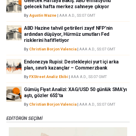
Gelecek Haftaya Bakış: ABD enflasyonu
gelecek hafta merkez sahneye çıkıyor
By
Agustin Wazne
|
AAA A.D., SS:07 GMT
ABD Hazine tahvil getirileri zayıf NFP'nin
ardından düşüyor, Hürmüz umutları Fed
risklerini hafifletiyor
By
Christian Borjon Valencia
|
AAA A.D., SS:07 GMT
Endonezya Rupisi: Destekleyici yurt içi arka
plan, sınırlı kazançlar – Commerzbank
By
FXStreet Analiz Ekibi
|
AAA A.D., SS:07 GMT
Gümüş Fiyat Analizi: XAG/USD 50 günlük SMA'yı
aştı, gözler 65$'ta
By
Christian Borjon Valencia
|
AAA A.D., SS:07 GMT
EDITÖRÜN SEÇIMI