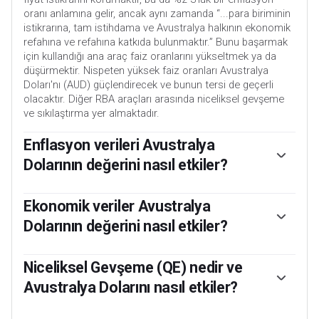
oranı anlamına gelir, ancak aynı zamanda “...para biriminin
istikrarına, tam istihdama ve Avustralya halkının ekonomik
refahına ve refahına katkıda bulunmaktır.” Bunu başarmak
için kullandığı ana araç faiz oranlarını yükseltmek ya da
düşürmektir. Nispeten yüksek faiz oranları Avustralya
Doları'nı (AUD) güçlendirecek ve bunun tersi de geçerli
olacaktır. Diğer RBA araçları arasında niceliksel gevşeme
ve sıkılaştırma yer almaktadır.
Enflasyon verileri Avustralya
Dolarının değerini nasıl etkiler?
Enflasyon genel olarak paranın değerini düşürdüğü için
geleneksel olarak her zaman para birimleri için olumsuz bir
Ekonomik veriler Avustralya
faktör olarak düşünülse de, sınır ötesi sermaye
Dolarının değerini nasıl etkiler?
kontrollerinin gevşemesiyle birlikte modern zamanlarda
durum tam tersi olmuştur. Orta derecede yüksek
Makroekonomik veriler bir ekonominin sağlığını ölçer ve
enflasyon artık merkez bankalarının faiz oranlarını
para biriminin değeri üzerinde etkili olabilir. Yatırımcılar
Niceliksel Gevşeme (QE) nedir ve
yükseltmesine neden olmakta, bu da paralarını tutmak için
sermayelerini güvencesiz ve küçülen ekonomiler yerine
Avustralya Dolarını nasıl etkiler?
kazançlı bir yer arayan küresel yatırımcılardan daha fazla
güvenli ve büyüyen ekonomilere yatırmayı tercih ederler.
sermaye girişi çekme etkisi yaratmaktadır. Bu da
Daha fazla sermaye girişi, toplam talebi ve yerel para
Niceliksel Gevşeme (QE), faiz oranlarını düşürmenin
Avustralya örneğinde Avustralya Doları olan yerel para