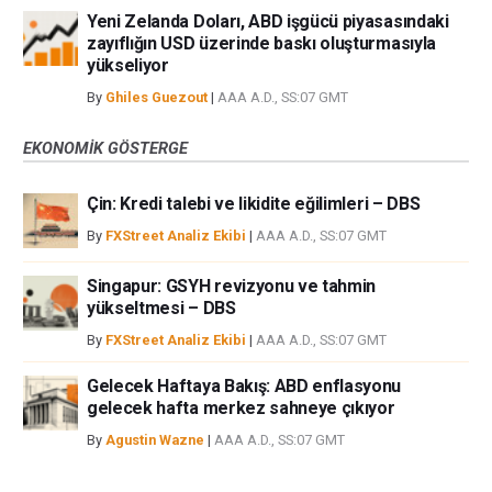
Yeni Zelanda Doları, ABD işgücü piyasasındaki
zayıflığın USD üzerinde baskı oluşturmasıyla
yükseliyor
By
Ghiles Guezout
|
AAA A.D., SS:07 GMT
EKONOMIK GÖSTERGE
Çin: Kredi talebi ve likidite eğilimleri – DBS
By
FXStreet Analiz Ekibi
|
AAA A.D., SS:07 GMT
Singapur: GSYH revizyonu ve tahmin
yükseltmesi – DBS
By
FXStreet Analiz Ekibi
|
AAA A.D., SS:07 GMT
Gelecek Haftaya Bakış: ABD enflasyonu
gelecek hafta merkez sahneye çıkıyor
By
Agustin Wazne
|
AAA A.D., SS:07 GMT