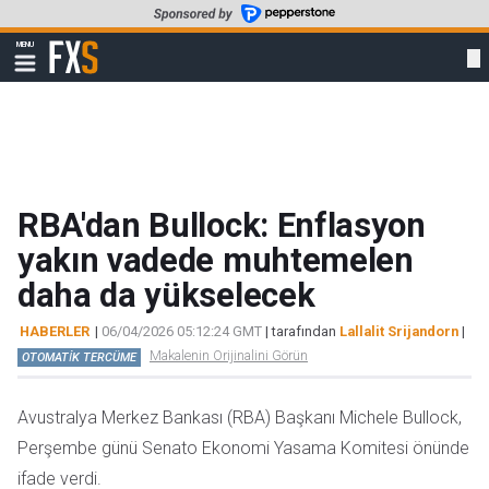
Skip
to
FXStreet
MENU
main
Show
navigation
content
RBA'dan Bullock: Enflasyon
yakın vadede muhtemelen
daha da yükselecek
HABERLER
|
06/04/2026 05:12:24 GMT
| tarafından
Lallalit Srijandorn
|
Makalenin Orijinalini Görün
OTOMATİK TERCÜME
Avustralya Merkez Bankası (RBA) Başkanı Michele Bullock,
Perşembe günü Senato Ekonomi Yasama Komitesi önünde
ifade verdi.