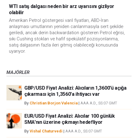
WTI satış dalgası neden bir arz uyarısını gizliyor
olabilir
Amerikan Petrol göstergesi varil fiyatları, ABD-İran
anlaşması umutlarının yeniden canlanmasıyla sert şekilde
geriledi, ancak derin backwardation gösteren Petrol eğrisi,
sıkı Cushing stokları ve hafif spekülatif pozisyonlanma,
satış dalgasının fazla ileri gitmiş olabileceği konusunda
uyarıyor.
MAJÖRLER
GBP/USD Fiyat Analizi: Alıcıların 1,3600'ü açığa
çıkarması için 1,3560'a ihtiyacı var
By
Christian Borjon Valencia
|
AAA A.D., SS:07 GMT
EUR/USD Fiyat Analizi: Alıcılar 100 günlük
SMA'nın üzerine çıkmayı hedefliyor
By
Vishal Chaturvedi
|
AAA A.D., SS:07 GMT