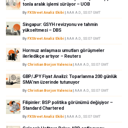
FXStreet’de verilen herhangi bir görüş, haber, araştırma, analiz, fiyatlar
tonla aralık işlemi sürüyor – UOB
veya fxstreet.comtarafından bu sitede yayınlanan bilgiler çalışanlar,
By
FXStreet Analiz Ekibi
|
AAA A.D., SS:07 GMT
ortaklar yada katkıda bulunanlar tarafından genel piyasa yorumu olarak
verilmiştir ve yatırım danışmanlığı teşkil etmemektedir. FXStreet bu tür
Singapur: GSYH revizyonu ve tahmin
bilgilerin kullanımı nedeniyle doğrudan yada dolaylı olarak ortaya
yükseltmesi – DBS
çıkabilecek herhangi bir kar kaybı herhangi bir sınırlama olmaksızın
By
FXStreet Analiz Ekibi
|
AAA A.D., SS:07 GMT
herhangi bir kayıp ya da hasar için sorumluluk kabul etmemektedir.
Hormuz anlaşması umutları görüşmeler
ilerledikçe artıyor – Reuters
By
Christian Borjon Valencia
|
AAA A.D., SS:07 GMT
GBP/JPY Fiyat Analizi: Toparlanma 200 günlük
SMA'nın üzerinde tutunuyor
By
Christian Borjon Valencia
|
AAA A.D., SS:07 GMT
Filipinler: BSP politika görünümü değişiyor –
Standard Chartered
By
FXStreet Analiz Ekibi
|
AAA A.D., SS:07 GMT