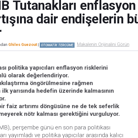
 Tutanakları enflasyon r
rtışına dair endişelerin
r
Makalenin Orijinalini Görün
ından
Ghiles Guezout
|
OTOMATİK TERCÜME
 politika yapıcıları enflasyon risklerini
nlü olarak değerlendiriyor.
sıkılaştırma öngörülmesine rağmen
 ilk yarısında hedefin üzerinde kalmasının
or.
bir faiz artırımı döngüsüne ne de tek seferlik
meyerek nötr kalması gerektiğini vurguluyor.
B), perşembe günü en son para politikası
ları yayımladı ve politika yapıcılar arasında kalıcı