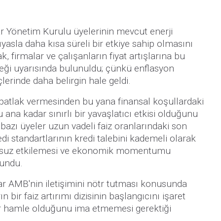
ar Yönetim Kurulu üyelerinin mevcut enerji
sla daha kısa süreli bir etkiye sahip olmasını
k, firmalar ve çalışanların fiyat artışlarına bu
ceği uyarısında bulunuldu; çünkü enflasyon
erinde daha belirgin hale geldi.
 patlak vermesinden bu yana finansal koşullardaki
na kadar sınırlı bir yavaşlatıcı etkisi olduğunu
bazı üyeler uzun vadeli faiz oranlarındaki son
di standartlarının kredi talebini kademeli olarak
lumsuz etkilemesi ve ekonomik momentumu
vundu.
lar AMB'nin iletişimini nötr tutması konusunda
 bir faiz artırımı dizisinin başlangıcını işaret
 bir hamle olduğunu ima etmemesi gerektiği