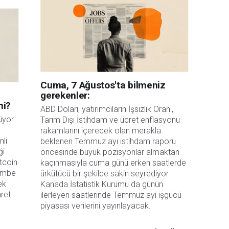
Cuma, 7 Ağustos'ta bilmeniz
gerekenler:
mi?
ABD Doları, yatırımcıların İşsizlik Oranı, 
üyor
Tarım Dışı İstihdam ve ücret enflasyonu 
rakamlarını içerecek olan merakla 
nli
beklenen Temmuz ayı istihdam raporu 
ği
öncesinde büyük pozisyonlar almaktan 
tcoin
kaçınmasıyla cuma günü erken saatlerde 
şembe
ürkütücü bir şekilde sakin seyrediyor. 
ek
Kanada İstatistik Kurumu da günün 
aret
ilerleyen saatlerinde Temmuz ayı işgücü 
piyasası verilerini yayınlayacak.