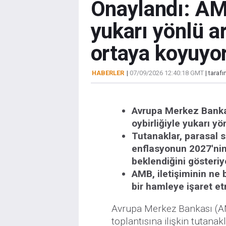
Onaylandı: AMB
yukarı yönlü a
ortaya koyuyo
HABERLER
|
07/09/2026 12:40:18 GMT
| taraf
Avrupa Merkez Bankası
oybirliğiyle yukarı yö
Tutanaklar, parasal 
enflasyonun 2027'nin
beklendiğini gösteriy
AMB, iletişiminin ne 
bir hamleye işaret et
Avrupa Merkez Bankası (AM
toplantısına ilişkin tutanak