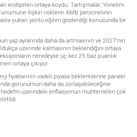
rtan endişeleri ortaya koydu. Tartışmalar, Yönetim
rünümüne ilişkin risklerin AMB personelinin
asla yukarı yönlü eğilim gösterdiği konusunda bir
.
nun yaz aylarında daha da artmasının ve 2027'nin
 oldukça üzerinde kalmasının beklendiğini ortaya
jeksiyonların neredeyse üç kez 25 baz puanlık
ğmen ortaya çıkıyor.
erji fiyatlarının vadeli piyasa beklentilerine paralel
nda görünümün daha da zorlaşabileceğine
a, hedefin üzerindeki enflasyonun muhtemelen çok
irtildi.