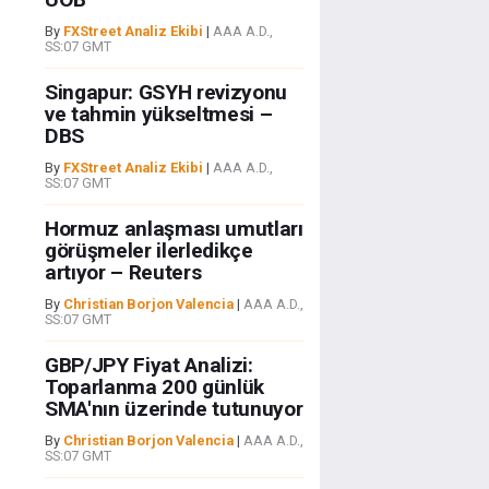
By
FXStreet Analiz Ekibi
|
AAA A.D.,
SS:07 GMT
Singapur: GSYH revizyonu
ve tahmin yükseltmesi –
DBS
By
FXStreet Analiz Ekibi
|
AAA A.D.,
SS:07 GMT
Hormuz anlaşması umutları
görüşmeler ilerledikçe
artıyor – Reuters
By
Christian Borjon Valencia
|
AAA A.D.,
SS:07 GMT
GBP/JPY Fiyat Analizi:
Toparlanma 200 günlük
SMA'nın üzerinde tutunuyor
By
Christian Borjon Valencia
|
AAA A.D.,
SS:07 GMT