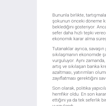
Bununla birlikte, tartışmal
şokunun önceki döneme kıya
beklediğini gösteriyor. Anca
sefer daha hızlı tepki vere
ekonomik karar alma süreçl
Tutanaklar ayrıca, savaşın
sıkılaşmanın ekonomide şu a
vurguluyor. Aynı zamanda, 
artış ve sıkılaşan banka kre
azaltması, yatırımları o
zayıflatması gerektiğini sa
Son olarak, politika yapıcı
hemfikir oldu. En son kararın
ettiğini ya da tek seferlik
vurgulandı.