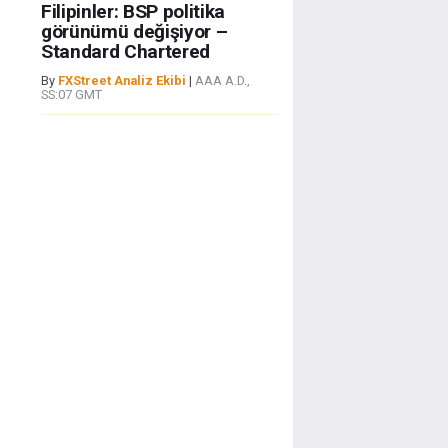
Filipinler: BSP politika
görünümü değişiyor –
Standard Chartered
By
FXStreet Analiz Ekibi
|
AAA A.D.,
SS:07 GMT