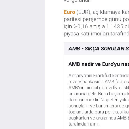
Euro
(EUR), açıklamaya kar
paritesi perşembe günü poz
için %0,16 artışla 1,1435 
piyasa katılımcıları tarafın
AMB - SIKÇA SORULAN S
AMB nedir ve Euro'yu nası
Almanya'nın Frankfurt kentind
rezerv bankasıdır. AMB faiz oran
AMB'nin birincil görevi fiyat i
anlamına gelir. Bunu başarmak i
da düşürmektir. Nispeten yüksek
sonuçlanır ve bunun tersi de g
toplantılarda para politikası kar
başkanları ve aralarında AMB B
tarafından alınır.