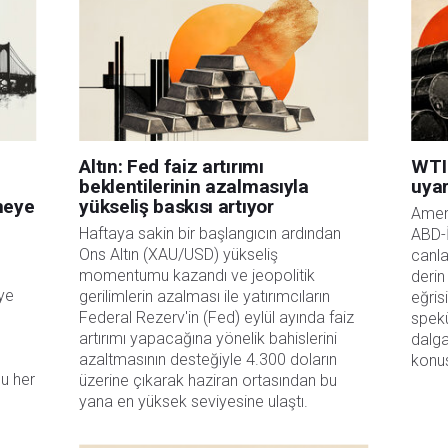
bilgilerin kullanımı nedeniyle doğrudan yada dolaylı olarak ortaya çıkabilecek
aksızın herhangi bir kayıp ya da hasar için sorumluluk kabul etmemektedir.
Altın: Fed faiz artırımı
WTI 
beklentilerinin azalmasıyla
uyar
rmeye
yükseliş baskısı artıyor
Ameri
Haftaya sakin bir başlangıcın ardından
ABD-İ
Ons Altın (XAU/USD) yükseliş
canla
momentumu kazandı ve jeopolitik
derin
eye
gerilimlerin azalması ile yatırımcıların
eğris
Federal Rezerv'in (Fed) eylül ayında faiz
spekü
artırımı yapacağına yönelik bahislerini
dalga
azaltmasının desteğiyle 4.300 doların
konus
u her
üzerine çıkarak haziran ortasından bu
yana en yüksek seviyesine ulaştı.