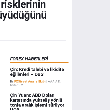
isklerinin
 büyüdüğünü
FOREX HABERLERİ
Çin: Kredi talebi ve likidite
eğilimleri – DBS
By
FXStreet Analiz Ekibi
|
AAA A.D.,
SS:07 GMT
Çin Yuanı: ABD Doları
karşısında yükseliş yönlü
tonla aralık işlemi sürüyor –
UOB