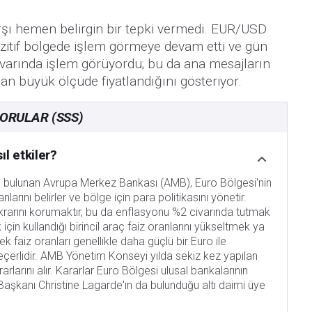
şı hemen belirgin bir tepki vermedi. EUR/USD
itif bölgede işlem görmeye devam etti ve gün
civarında işlem görüyordu; bu da ana mesajların
dan büyük ölçüde fiyatlandığını gösteriyor.
ORULAR (SSS)
l etkiler?
e bulunan Avrupa Merkez Bankası (AMB), Euro Bölgesi'nin
larını belirler ve bölge için para politikasını yönetir.
stikrarını korumaktır, bu da enflasyonu %2 civarında tutmak
çin kullandığı birincil araç faiz oranlarını yükseltmek ya
 faiz oranları genellikle daha güçlü bir Euro ile
eçerlidir. AMB Yönetim Konseyi yılda sekiz kez yapılan
arlarını alır. Kararlar Euro Bölgesi ulusal bankalarının
aşkanı Christine Lagarde'ın da bulunduğu altı daimi üye