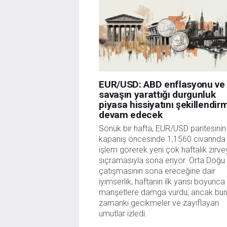
danışmanlığı teşkil etmemektedir. FXStreet bu tür 
herhangi bir kar kaybı herhangi bir sınırlama olm
EUR/USD: ABD enflasyonu ve
savaşın yarattığı durgunluk
piyasa hissiyatını şekillendi
devam edecek
Sönük bir hafta, EUR/USD paritesinin
kapanış öncesinde 1,1560 civarında
işlem görerek yeni çok haftalık zirv
sıçramasıyla sona eriyor. Orta Doğu
çatışmasının sona ereceğine dair
iyimserlik, haftanın ilk yarısı boyunca
manşetlere damga vurdu; ancak bun
zamanki gecikmeler ve zayıflayan
umutlar izledi.