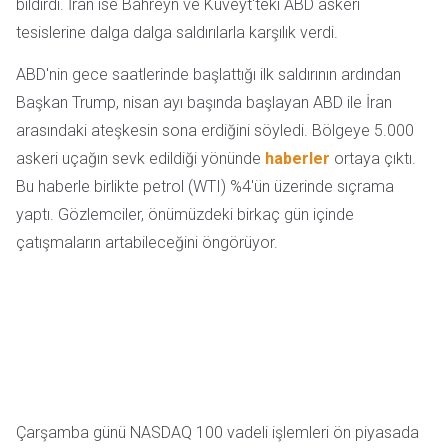
bildirdi. İran ise Bahreyn ve Kuveyt'teki ABD askeri
tesislerine dalga dalga saldırılarla karşılık verdi.
ABD'nin gece saatlerinde başlattığı ilk saldırının ardından
Başkan Trump, nisan ayı başında başlayan ABD ile İran
arasındaki ateşkesin sona erdiğini söyledi. Bölgeye 5.000
askeri uçağın sevk edildiği yönünde
haberler
ortaya çıktı.
Bu haberle birlikte petrol (WTI) %4'ün üzerinde sıçrama
yaptı. Gözlemciler, önümüzdeki birkaç gün içinde
çatışmaların artabileceğini öngörüyor.
Çarşamba günü NASDAQ 100 vadeli işlemleri ön piyasada