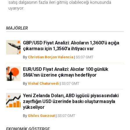
satış dalgasının fazla ileri gitmiş olabileceği konusunda
uyarıyor.
MAJÖRLER
GBP/USD Fiyat Analizi: Alıcıların 1,3600'ü açığa
çıkarması için 1,3560'a ihtiyacı var
By
Christian Borjon Valencia
|
SS:07 GMT
EUR/USD Fiyat Analizi: Alıcılar 100 günlük
SMA'nın üzerine çıkmayı hedefliyor
By
Vishal Chaturvedi
|
SS:07 GMT
Yeni Zelanda Doları, ABD işgücü piyasasındaki
zayıflığın USD üzerinde baskı oluşturmasıyla
yükseliyor
By
Ghiles Guezout
|
SS:07 GMT
EKONOMIK GÖSTERGE