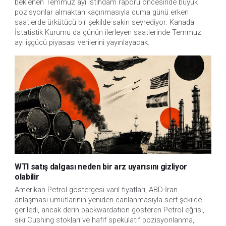
beklenen Temmuz ayı istihdam raporu öncesinde büyük 
pozisyonlar almaktan kaçınmasıyla cuma günü erken 
saatlerde ürkütücü bir şekilde sakin seyrediyor. Kanada 
İstatistik Kurumu da günün ilerleyen saatlerinde Temmuz 
ayı işgücü piyasası verilerini yayınlayacak.
WTI satış dalgası neden bir arz uyarısını gizliyor
olabilir
Amerikan Petrol göstergesi varil fiyatları, ABD-İran
anlaşması umutlarının yeniden canlanmasıyla sert şekilde
geriledi, ancak derin backwardation gösteren Petrol eğrisi,
sıkı Cushing stokları ve hafif spekülatif pozisyonlanma,