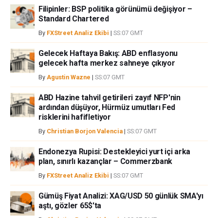
Filipinler: BSP politika görünümü değişiyor –
Standard Chartered
By
FXStreet Analiz Ekibi
|
SS:07 GMT
Gelecek Haftaya Bakış: ABD enflasyonu
gelecek hafta merkez sahneye çıkıyor
By
Agustin Wazne
|
SS:07 GMT
ABD Hazine tahvil getirileri zayıf NFP'nin
ardından düşüyor, Hürmüz umutları Fed
risklerini hafifletiyor
By
Christian Borjon Valencia
|
SS:07 GMT
Endonezya Rupisi: Destekleyici yurt içi arka
plan, sınırlı kazançlar – Commerzbank
By
FXStreet Analiz Ekibi
|
SS:07 GMT
Gümüş Fiyat Analizi: XAG/USD 50 günlük SMA'yı
aştı, gözler 65$'ta