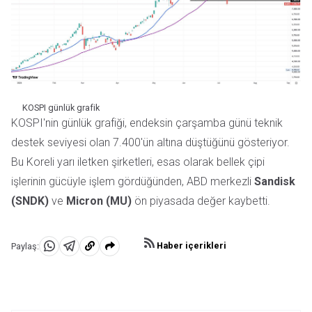
KOSPI günlük grafik
KOSPI'nin günlük grafiği, endeksin çarşamba günü teknik
destek seviyesi olan 7.400'ün altına düştüğünü gösteriyor.
Bu Koreli yarı iletken şirketleri, esas olarak bellek çipi
işlerinin gücüyle işlem gördüğünden, ABD merkezli
Sandisk
(SNDK)
ve
Micron (MU)
ön piyasada değer kaybetti.
Haber içerikleri
Paylaş:
WhatsApp'da
Telegram'da
Panoya
Paylaş
Paylaş
kopyala