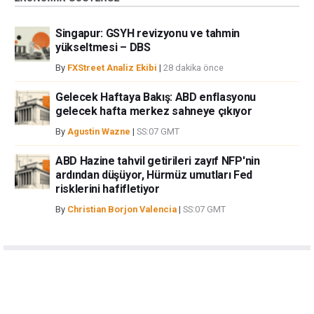
Singapur: GSYH revizyonu ve tahmin
yükseltmesi – DBS
By
FXStreet Analiz Ekibi
|
28 dakika önce
Gelecek Haftaya Bakış: ABD enflasyonu
gelecek hafta merkez sahneye çıkıyor
By
Agustin Wazne
|
SS:07 GMT
ABD Hazine tahvil getirileri zayıf NFP'nin
ardından düşüyor, Hürmüz umutları Fed
risklerini hafifletiyor
By
Christian Borjon Valencia
|
SS:07 GMT