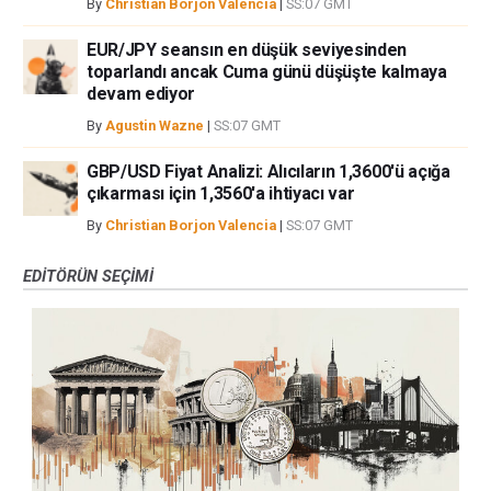
By
Christian Borjon Valencia
|
SS:07 GMT
EUR/JPY seansın en düşük seviyesinden
toparlandı ancak Cuma günü düşüşte kalmaya
devam ediyor
By
Agustin Wazne
|
SS:07 GMT
GBP/USD Fiyat Analizi: Alıcıların 1,3600'ü açığa
çıkarması için 1,3560'a ihtiyacı var
By
Christian Borjon Valencia
|
SS:07 GMT
EDITÖRÜN SEÇIMI