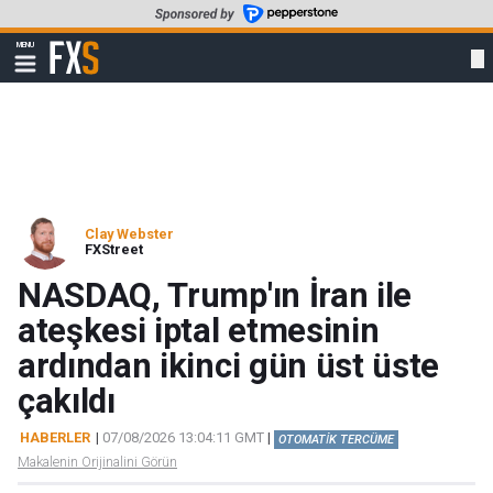
Skip
to
FXStreet
MENU
main
Show
navigation
content
Clay Webster
FXStreet
NASDAQ, Trump'ın İran ile
ateşkesi iptal etmesinin
ardından ikinci gün üst üste
çakıldı
HABERLER
|
07/08/2026 13:04:11 GMT
|
OTOMATİK TERCÜME
Makalenin Orijinalini Görün