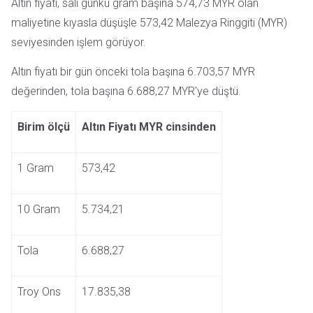
Altın fiyatı, salı günkü gram başına 574,73 MYR olan
maliyetine kıyasla düşüşle 573,42 Malezya Ringgiti (MYR)
seviyesinden işlem görüyor.
Altın fiyatı bir gün önceki tola başına 6.703,57 MYR
değerinden, tola başına 6.688,27 MYR'ye düştü.
Birim ölçü
Altın Fiyatı MYR cinsinden
1 Gram
573,42
10 Gram
5.734,21
Tola
6.688,27
Troy Ons
17.835,38