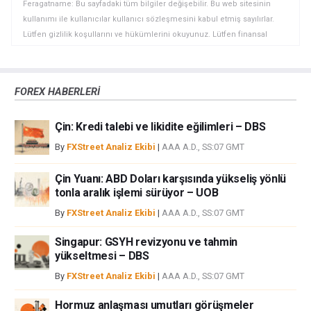
Feragatname: Bu sayfadaki tüm bilgiler değişebilir. Bu web sitesinin
kullanımı ile kullanıcılar kullanıcı sözleşmesini kabul etmiş sayılırlar.
Lütfen gizlilik koşullarını ve hükümlerini okuyunuz. Lütfen finansal
piyasalardaki ticari riskler ve maliyetler konusunda tam bilgi edininiz
çünkü burası en riskli yatırım biçimlerinden birisidir. Alım satım farkı
yoluyla döviz ticareti yüksek bir risk içerir ve tüm yatırımcılar için uygun
FOREX HABERLERİ
bir alan olmayabilir. Diğer finansal araçlar içinden döviz ticaretini tercih
etmeden önce, yatırım nesnelerinizi, deneyim seviyenizi ve risk
Çin: Kredi talebi ve likidite eğilimleri – DBS
iştahınızı dikkatlice gözden geçiriniz. FXStreet’de ifade edilen görüşler
bireysel yazarlara aittir, fxstreet.com veya yönetimin görüşlerini ifade
By
FXStreet Analiz Ekibi
|
AAA A.D., SS:07 GMT
etmemektedir. Bilgilerde hatalar yada eksikler bulunabilir. FXStreet
bağımsız yazarların görüşlerini doğrulamak zorunda değildir.
Çin Yuanı: ABD Doları karşısında yükseliş yönlü
FXStreet’de verilen herhangi bir görüş, haber, araştırma, analiz, fiyatlar
tonla aralık işlemi sürüyor – UOB
veya fxstreet.comtarafından bu sitede yayınlanan bilgiler çalışanlar,
By
FXStreet Analiz Ekibi
|
AAA A.D., SS:07 GMT
ortaklar yada katkıda bulunanlar tarafından genel piyasa yorumu olarak
verilmiştir ve yatırım danışmanlığı teşkil etmemektedir. FXStreet bu tür
Singapur: GSYH revizyonu ve tahmin
bilgilerin kullanımı nedeniyle doğrudan yada dolaylı olarak ortaya
yükseltmesi – DBS
çıkabilecek herhangi bir kar kaybı herhangi bir sınırlama olmaksızın
By
FXStreet Analiz Ekibi
|
AAA A.D., SS:07 GMT
herhangi bir kayıp ya da hasar için sorumluluk kabul etmemektedir.
Hormuz anlaşması umutları görüşmeler