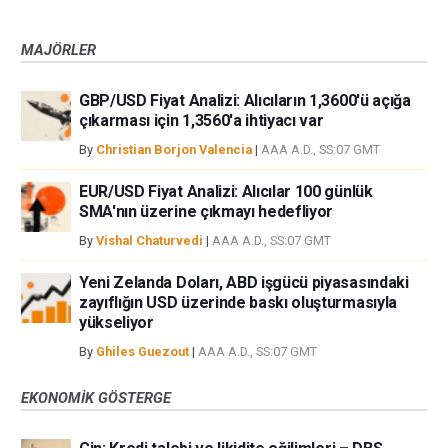
MAJÖRLER
GBP/USD Fiyat Analizi: Alıcıların 1,3600'ü açığa
çıkarması için 1,3560'a ihtiyacı var
By
Christian Borjon Valencia
|
AAA A.D., SS:07 GMT
EUR/USD Fiyat Analizi: Alıcılar 100 günlük
SMA'nın üzerine çıkmayı hedefliyor
By
Vishal Chaturvedi
|
AAA A.D., SS:07 GMT
Yeni Zelanda Doları, ABD işgücü piyasasındaki
zayıflığın USD üzerinde baskı oluşturmasıyla
yükseliyor
By
Ghiles Guezout
|
AAA A.D., SS:07 GMT
EKONOMIK GÖSTERGE