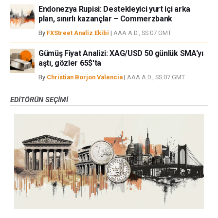
Endonezya Rupisi: Destekleyici yurt içi arka
plan, sınırlı kazançlar – Commerzbank
By
FXStreet Analiz Ekibi
|
AAA A.D., SS:07 GMT
Gümüş Fiyat Analizi: XAG/USD 50 günlük SMA'yı
aştı, gözler 65$'ta
By
Christian Borjon Valencia
|
AAA A.D., SS:07 GMT
EDITÖRÜN SEÇIMI