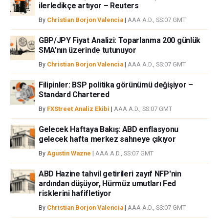
ilerledikçe artıyor – Reuters
By
Christian Borjon Valencia
|
AAA A.D., SS:07 GMT
GBP/JPY Fiyat Analizi: Toparlanma 200 günlük
SMA'nın üzerinde tutunuyor
By
Christian Borjon Valencia
|
AAA A.D., SS:07 GMT
Filipinler: BSP politika görünümü değişiyor –
Standard Chartered
By
FXStreet Analiz Ekibi
|
AAA A.D., SS:07 GMT
Gelecek Haftaya Bakış: ABD enflasyonu
gelecek hafta merkez sahneye çıkıyor
By
Agustin Wazne
|
AAA A.D., SS:07 GMT
ABD Hazine tahvil getirileri zayıf NFP'nin
ardından düşüyor, Hürmüz umutları Fed
risklerini hafifletiyor
By
Christian Borjon Valencia
|
AAA A.D., SS:07 GMT