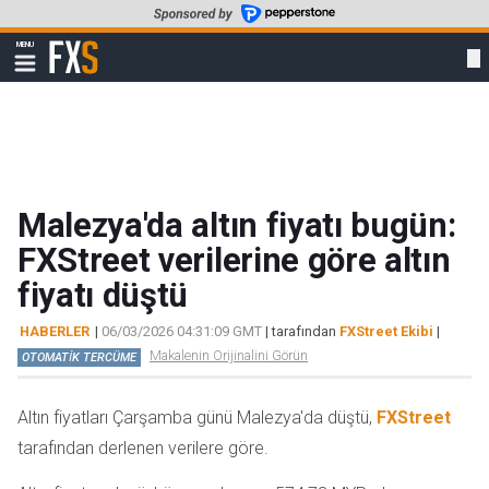
Skip
to
FXStreet
MENU
main
Show
navigation
content
Malezya'da altın fiyatı bugün:
FXStreet verilerine göre altın
fiyatı düştü
HABERLER
|
06/03/2026 04:31:09 GMT
| tarafından
FXStreet Ekibi
|
Makalenin Orijinalini Görün
OTOMATİK TERCÜME
Altın fiyatları Çarşamba günü Malezya'da düştü,
FXStreet
tarafından derlenen verilere göre.