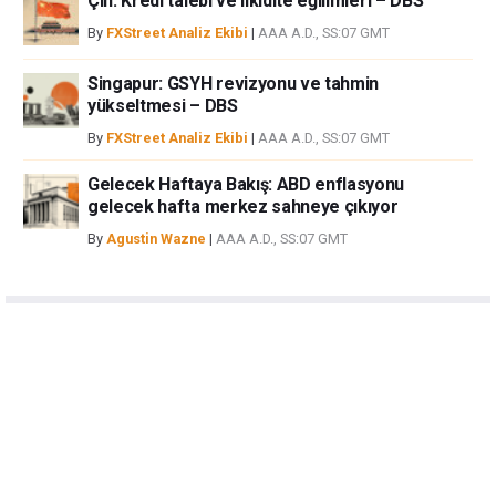
Çin: Kredi talebi ve likidite eğilimleri – DBS
By
FXStreet Analiz Ekibi
|
AAA A.D., SS:07 GMT
Singapur: GSYH revizyonu ve tahmin
yükseltmesi – DBS
By
FXStreet Analiz Ekibi
|
AAA A.D., SS:07 GMT
Gelecek Haftaya Bakış: ABD enflasyonu
gelecek hafta merkez sahneye çıkıyor
By
Agustin Wazne
|
AAA A.D., SS:07 GMT