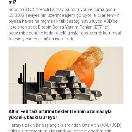
mi?
Bitcoin (BTC) dirençli kalmayı sürdürüyor ve cuma günü
65.000$ seviyesinin üzerinde işlem görüyor; alıcılar temkinli
piyasa havasına rağmen kritik desteği savunuyor. ABD'de
listelenen spot Bitcoin Borsa Yatırım Fonları (ETF'ler),
perşembe gününe kadar güçlü girişler göstererek kurumsal
talebin yeniden arttığına işaret etti.
Altın: Fed faiz artırımı beklentilerinin azalmasıyla
yükseliş baskısı artıyor
Haftaya sakin bir başlangıcın ardından Ons Altın (XAU/USD)
yükseliş momentumu kazandı ve jeopolitik gerilimlerin