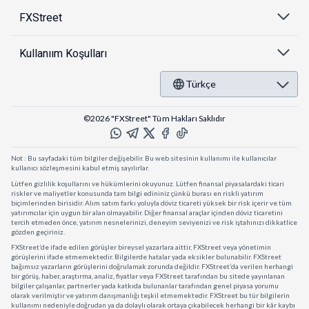
FXStreet
Kullanıım Koşulları
Türkçe
©2026 "FXStreet" Tüm Hakları Saklıdır
Not : Bu sayfadaki tüm bilgiler değişebilir. Bu web sitesinin kullanımı ile kullanıcılar
kullanıcı sözleşmesini kabul etmiş sayılırlar.
Lütfen gizlilik koşullarını ve hükümlerini okuyunuz. Lütfen finansal piyasalardaki ticari
riskler ve maliyetler konusunda tam bilgi edininiz çünkü burası en riskli yatırım
biçimlerinden birisidir. Alım satım farkı yoluyla döviz ticareti yüksek bir risk içerir ve tüm
yatırımcılar için uygun bir alan olmayabilir. Diğer finansal araçlar içinden döviz ticaretini
tercih etmeden önce, yatırım nesnelerinizi, deneyim seviyenizi ve risk iştahınızı dikkatlice
gözden geçiriniz.
FXStreet’de ifade edilen görüşler bireysel yazarlara aittir, FXStreet veya yönetimin
görüşlerini ifade etmemektedir. Bilgilerde hatalar yada eksikler bulunabilir. FXStreet
bağımsız yazarların görüşlerini doğrulamak zorunda değildir. FXStreet’da verilen herhangi
bir görüş, haber, araştırma, analiz, fiyatlar veya FXStreet tarafından bu sitede yayınlanan
bilgiler çalışanlar, partnerler yada katkıda bulunanlar tarafından genel piyasa yorumu
olarak verilmiştir ve yatırım danışmanlığı teşkil etmemektedir. FXStreet bu tür bilgilerin
kullanımı nedeniyle doğrudan ya da dolaylı olarak ortaya çıkabilecek herhangi bir kâr kaybı