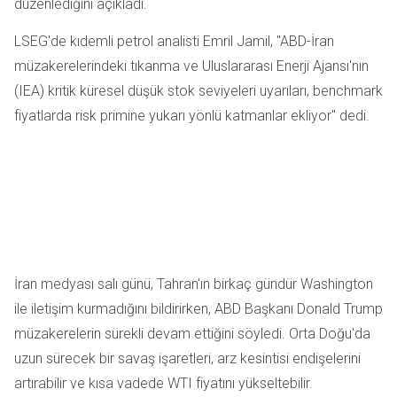
düzenlediğini açıkladı.
LSEG'de kıdemli petrol analisti Emril Jamil, "ABD-İran
müzakerelerindeki tıkanma ve Uluslararası Enerji Ajansı'nın
(IEA) kritik küresel düşük stok seviyeleri uyarıları, benchmark
fiyatlarda risk primine yukarı yönlü katmanlar ekliyor" dedi.
İran medyası salı günü, Tahran'ın birkaç gündür Washington
ile iletişim kurmadığını bildirirken, ABD Başkanı Donald Trump
müzakerelerin sürekli devam ettiğini söyledi. Orta Doğu'da
uzun sürecek bir savaş işaretleri, arz kesintisi endişelerini
artırabilir ve kısa vadede WTI fiyatını yükseltebilir.