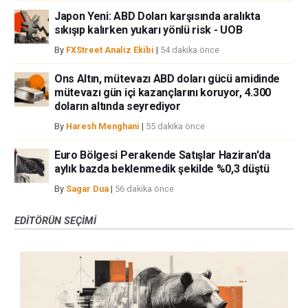
Japon Yeni: ABD Doları karşısında aralıkta
sıkışıp kalırken yukarı yönlü risk - UOB
By
FXStreet Analiz Ekibi
|
54 dakika önce
Ons Altın, mütevazı ABD doları gücü amidinde
mütevazı gün içi kazançlarını koruyor, 4.300
doların altında seyrediyor
By
Haresh Menghani
|
55 dakika önce
Euro Bölgesi Perakende Satışlar Haziran'da
aylık bazda beklenmedik şekilde %0,3 düştü
By
Sagar Dua
|
56 dakika önce
EDITÖRÜN SEÇIMI