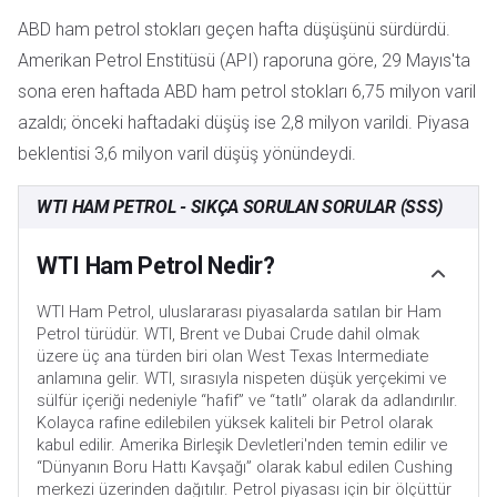
ABD ham petrol stokları geçen hafta düşüşünü sürdürdü.
Amerikan Petrol Enstitüsü (API) raporuna göre, 29 Mayıs'ta
sona eren haftada ABD ham petrol stokları 6,75 milyon varil
azaldı; önceki haftadaki düşüş ise 2,8 milyon varildi. Piyasa
beklentisi 3,6 milyon varil düşüş yönündeydi.
WTI HAM PETROL - SIKÇA SORULAN SORULAR (SSS)
WTI Ham Petrol Nedir?
WTI Ham Petrol, uluslararası piyasalarda satılan bir Ham
Petrol türüdür. WTI, Brent ve Dubai Crude dahil olmak
üzere üç ana türden biri olan West Texas Intermediate
anlamına gelir. WTI, sırasıyla nispeten düşük yerçekimi ve
sülfür içeriği nedeniyle “hafif” ve “tatlı” olarak da adlandırılır.
Kolayca rafine edilebilen yüksek kaliteli bir Petrol olarak
kabul edilir. Amerika Birleşik Devletleri'nden temin edilir ve
“Dünyanın Boru Hattı Kavşağı” olarak kabul edilen Cushing
merkezi üzerinden dağıtılır. Petrol piyasası için bir ölçüttür