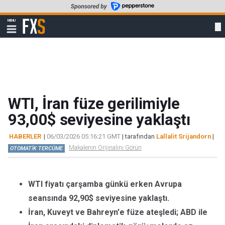
Skip
to
FXStreet
MENU
main
Show
navigation
content
WTI, İran füze gerilimiyle
93,00$ seviyesine yaklaştı
HABERLER
|
06/03/2026 05:16:21 GMT
| tarafından
Lallalit Srijandorn
|
Makalenin Orijinalini Görün
OTOMATİK TERCÜME
WTI fiyatı çarşamba günkü erken Avrupa
seansında 92,90$ seviyesine yaklaştı.
İran, Kuveyt ve Bahreyn'e füze ateşledi; ABD ile