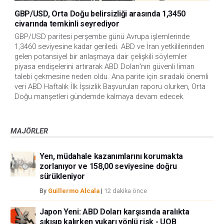
GBP/USD, Orta Doğu belirsizliği arasında 1,3450
civarında temkinli seyrediyor
GBP/USD paritesi perşembe günü Avrupa işlemlerinde 
1,3460 seviyesine kadar geriledi. ABD ve İran yetkililerinden 
gelen potansiyel bir anlaşmaya dair çelişkili söylemler 
piyasa endişelerini artırarak ABD Doları'nın güvenli liman 
talebi çekmesine neden oldu. Ana parite için sıradaki önemli 
veri ABD Haftalık İlk İşsizlik Başvuruları raporu olurken, Orta 
Doğu manşetleri gündemde kalmaya devam edecek.
MAJÖRLER
Yen, müdahale kazanımlarını korumakta
zorlanıyor ve 158,00 seviyesine doğru
sürükleniyor
By
Guillermo Alcala
|
12 dakika önce
Japon Yeni: ABD Doları karşısında aralıkta
sıkışıp kalırken yukarı yönlü risk - UOB