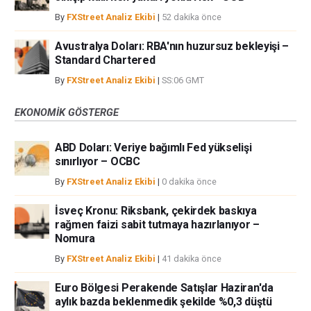
By
FXStreet Analiz Ekibi
|
52 dakika önce
Avustralya Doları: RBA'nın huzursuz bekleyişi –
Standard Chartered
By
FXStreet Analiz Ekibi
|
SS:06 GMT
EKONOMIK GÖSTERGE
ABD Doları: Veriye bağımlı Fed yükselişi
sınırlıyor – OCBC
By
FXStreet Analiz Ekibi
|
0 dakika önce
İsveç Kronu: Riksbank, çekirdek baskıya
rağmen faizi sabit tutmaya hazırlanıyor –
Nomura
By
FXStreet Analiz Ekibi
|
41 dakika önce
Euro Bölgesi Perakende Satışlar Haziran'da
aylık bazda beklenmedik şekilde %0,3 düştü