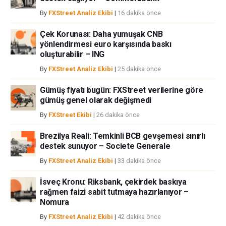
By
FXStreet Analiz Ekibi
|
16 dakika önce
Çek Korunası: Daha yumuşak CNB
yönlendirmesi euro karşısında baskı
oluşturabilir – ING
By
FXStreet Analiz Ekibi
|
25 dakika önce
Gümüş fiyatı bugün: FXStreet verilerine göre
gümüş genel olarak değişmedi
By
FXStreet Ekibi
|
26 dakika önce
Brezilya Reali: Temkinli BCB gevşemesi sınırlı
destek sunuyor – Societe Generale
By
FXStreet Analiz Ekibi
|
33 dakika önce
İsveç Kronu: Riksbank, çekirdek baskıya
rağmen faizi sabit tutmaya hazırlanıyor –
Nomura
By
FXStreet Analiz Ekibi
|
42 dakika önce