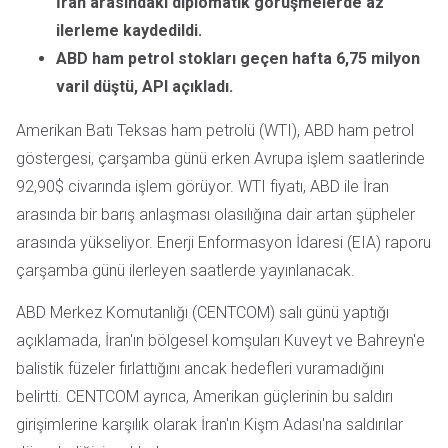
İran arasındaki diplomatik görüşmelerde az
ilerleme kaydedildi.
ABD ham petrol stokları geçen hafta 6,75 milyon
varil düştü, API açıkladı.
Amerikan Batı Teksas ham petrolü (WTI), ABD ham petrol
göstergesi, çarşamba günü erken Avrupa işlem saatlerinde
92,90$ civarında işlem görüyor. WTI fiyatı, ABD ile İran
arasında bir barış anlaşması olasılığına dair artan şüpheler
arasında yükseliyor. Enerji Enformasyon İdaresi (EIA) raporu
çarşamba günü ilerleyen saatlerde yayınlanacak.
ABD Merkez Komutanlığı (CENTCOM) salı günü yaptığı
açıklamada, İran'ın bölgesel komşuları Kuveyt ve Bahreyn'e
balistik füzeler fırlattığını ancak hedefleri vuramadığını
belirtti. CENTCOM ayrıca, Amerikan güçlerinin bu saldırı
girişimlerine karşılık olarak İran'ın Kişm Adası'na saldırılar