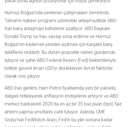
yukarı yönlü agresif pozisyonlar için ihtiyat gerektiriyor.
Hürmüz Boğazı'nda yenilenen çatışmaların zemininde,
Tahran'ın nükleer programı üzerindeki anlaşmazlıklar ABD-
İran barış anlaşması bahislerini azaltıyor. ABD Başkanı
Donald Trump ve İran, savaşı sona erdirme ve Hürmüz
Boğazı'nın kademeli yeniden açılması için karşılıklı barış
tekliflerini reddetti. Bu durum jeopolitik riskleri gündemde
tutuyor ve şahin ABD Federal Rezerv (Fed) beklentileriyle
birlikte güvenli liman USD'yi destekleyen temel faktörler
olarak öne çıkıyor.
ABD-İran gerilimi, Ham Petrol fiyatlarında yeni bir yükseliş
dalgası tetikleyerek enflasyon endişelerini artırıyor ve ABD
merkez bankasının 2026'da en az bir 25 baz puan (bps) faiz
artırımı yapma umutlarını canlı tutuyor. Aslında, CME
Grubu'nun FedWatch Aracı, Fed'in bu yılın sonuna kadar