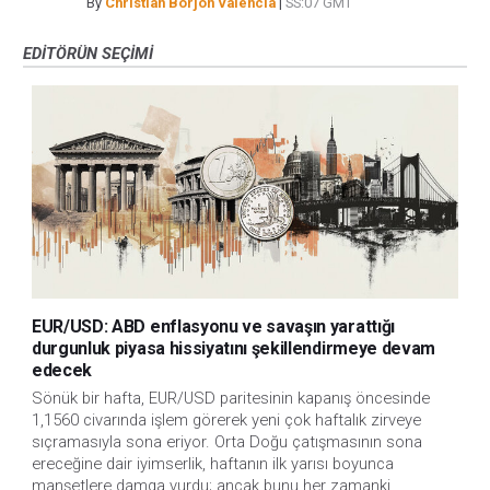
By
Christian Borjon Valencia
|
SS:07 GMT
EDITÖRÜN SEÇIMI
EUR/USD: ABD enflasyonu ve savaşın yarattığı
durgunluk piyasa hissiyatını şekillendirmeye devam
edecek
Sönük bir hafta, EUR/USD paritesinin kapanış öncesinde
1,1560 civarında işlem görerek yeni çok haftalık zirveye
sıçramasıyla sona eriyor. Orta Doğu çatışmasının sona
ereceğine dair iyimserlik, haftanın ilk yarısı boyunca
manşetlere damga vurdu; ancak bunu her zamanki