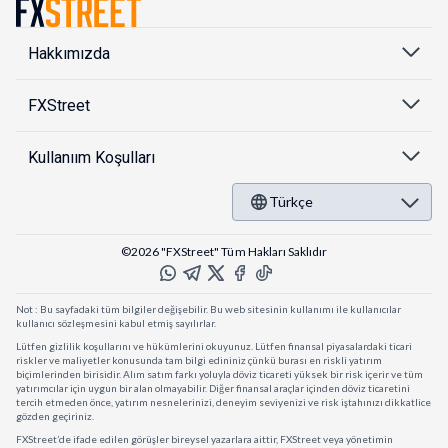
Hakkımızda
FXStreet
Kullanıım Koşulları
Türkçe
©2026 "FXStreet" Tüm Hakları Saklıdır
Not : Bu sayfadaki tüm bilgiler değişebilir. Bu web sitesinin kullanımı ile kullanıcılar
kullanıcı sözleşmesini kabul etmiş sayılırlar.
Lütfen gizlilik koşullarını ve hükümlerini okuyunuz. Lütfen finansal piyasalardaki ticari
riskler ve maliyetler konusunda tam bilgi edininiz çünkü burası en riskli yatırım
biçimlerinden birisidir. Alım satım farkı yoluyla döviz ticareti yüksek bir risk içerir ve tüm
yatırımcılar için uygun bir alan olmayabilir. Diğer finansal araçlar içinden döviz ticaretini
tercih etmeden önce, yatırım nesnelerinizi, deneyim seviyenizi ve risk iştahınızı dikkatlice
gözden geçiriniz.
FXStreet’de ifade edilen görüşler bireysel yazarlara aittir, FXStreet veya yönetimin