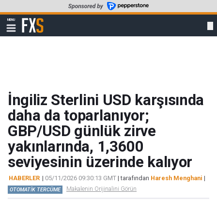
Skip
to
FXStreet
MENU
main
Show
navigation
content
İngiliz Sterlini USD karşısında
daha da toparlanıyor;
GBP/USD günlük zirve
yakınlarında, 1,3600
seviyesinin üzerinde kalıyor
HABERLER
|
05/11/2026 09:30:13 GMT
| tarafından
Haresh Menghani
|
Makalenin Orijinalini Görün
OTOMATİK TERCÜME