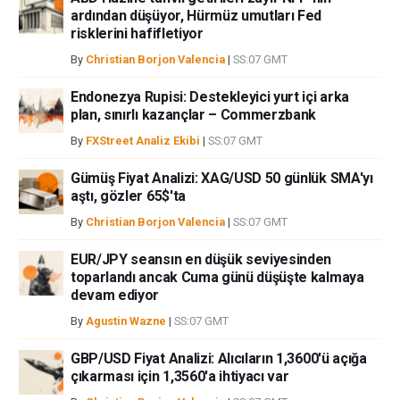
ardından düşüyor, Hürmüz umutları Fed
risklerini hafifletiyor
By
Christian Borjon Valencia
|
SS:07 GMT
Endonezya Rupisi: Destekleyici yurt içi arka
plan, sınırlı kazançlar – Commerzbank
By
FXStreet Analiz Ekibi
|
SS:07 GMT
Gümüş Fiyat Analizi: XAG/USD 50 günlük SMA'yı
aştı, gözler 65$'ta
By
Christian Borjon Valencia
|
SS:07 GMT
EUR/JPY seansın en düşük seviyesinden
toparlandı ancak Cuma günü düşüşte kalmaya
devam ediyor
By
Agustin Wazne
|
SS:07 GMT
GBP/USD Fiyat Analizi: Alıcıların 1,3600'ü açığa
çıkarması için 1,3560'a ihtiyacı var