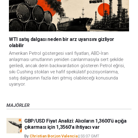
WTI satış dalgası neden bir arz uyarısını gizliyor
olabilir
Amerikan Petrol göstergesi varil fiyatları, ABD-İran
anlaşması umutlarının yeniden canlanmasıyla sert şekilde
geriledi, ancak derin backwardation gösteren Petrol eğrisi,
sıkı Cushing stokları ve hafif spekülatif pozisyonlanma,
satış dalgasının fazla ileri gitmiş olabileceği konusunda
uyarıyor.
MAJÖRLER
GBP/USD Fiyat Analizi: Alıcıların 1,3600'ü açığa
çıkarması için 1,3560'a ihtiyacı var
By
Christian Borjon Valencia
|
SS:07 GMT