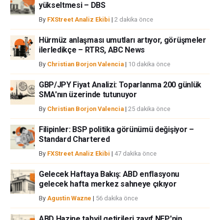
yükseltmesi – DBS
bireysel yazarlara aittir, fxstreet.com veya yönetimin görüşlerini ifade
etmemektedir. Bilgilerde hatalar yada eksikler bulunabilir. FXStreet
By
FXStreet Analiz Ekibi
|
2 dakika önce
bağımsız yazarların görüşlerini doğrulamak zorunda değildir.
FXStreet’de verilen herhangi bir görüş, haber, araştırma, analiz, fiyatlar
Hürmüz anlaşması umutları artıyor, görüşmeler
ilerledikçe – RTRS, ABC News
veya fxstreet.comtarafından bu sitede yayınlanan bilgiler çalışanlar,
ortaklar yada katkıda bulunanlar tarafından genel piyasa yorumu olarak
By
Christian Borjon Valencia
|
10 dakika önce
verilmiştir ve yatırım danışmanlığı teşkil etmemektedir. FXStreet bu tür
bilgilerin kullanımı nedeniyle doğrudan yada dolaylı olarak ortaya
GBP/JPY Fiyat Analizi: Toparlanma 200 günlük
çıkabilecek herhangi bir kar kaybı herhangi bir sınırlama olmaksızın
SMA'nın üzerinde tutunuyor
herhangi bir kayıp ya da hasar için sorumluluk kabul etmemektedir.
By
Christian Borjon Valencia
|
25 dakika önce
Filipinler: BSP politika görünümü değişiyor –
Standard Chartered
By
FXStreet Analiz Ekibi
|
47 dakika önce
Gelecek Haftaya Bakış: ABD enflasyonu
gelecek hafta merkez sahneye çıkıyor
By
Agustin Wazne
|
56 dakika önce
ABD Hazine tahvil getirileri zayıf NFP'nin