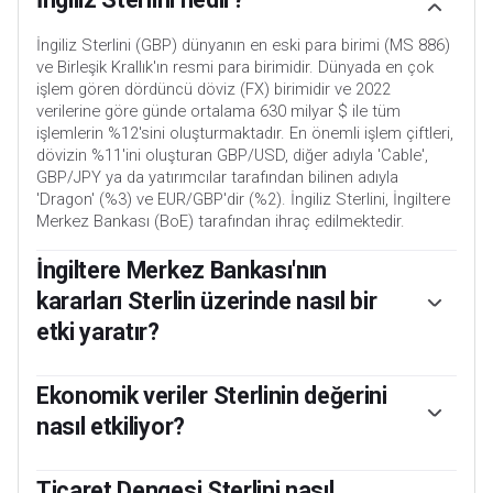
İngiliz Sterlini (GBP) dünyanın en eski para birimi (MS 886)
ve Birleşik Krallık'ın resmi para birimidir. Dünyada en çok
işlem gören dördüncü döviz (FX) birimidir ve 2022
verilerine göre günde ortalama 630 milyar $ ile tüm
işlemlerin %12'sini oluşturmaktadır. En önemli işlem çiftleri,
dövizin %11'ini oluşturan GBP/USD, diğer adıyla 'Cable',
GBP/JPY ya da yatırımcılar tarafından bilinen adıyla
'Dragon' (%3) ve EUR/GBP'dir (%2). İngiliz Sterlini, İngiltere
Merkez Bankası (BoE) tarafından ihraç edilmektedir.
İngiltere Merkez Bankası'nın
kararları Sterlin üzerinde nasıl bir
etki yaratır?
Sterlinin değerini etkileyen en önemli faktör İngiltere
Merkez Bankası tarafından belirlenen para politikasıdır. BoE
Ekonomik veriler Sterlinin değerini
kararlarını, birincil hedefi olan %2 civarında istikrarlı bir
nasıl etkiliyor?
enflasyon oranı olan “fiyat istikrarına” ulaşıp ulaşmadığına
dayandırır. Bunu başarmak için kullandığı birincil araç faiz
Açıklanan veriler ekonominin sağlığını ölçer ve İngiliz
oranlarının ayarlanmasıdır. Enflasyon çok yüksek
Sterlini'nin değerini etkileyebilir. GSYH, İmalat ve Hizmet
Ticaret Dengesi Sterlini nasıl