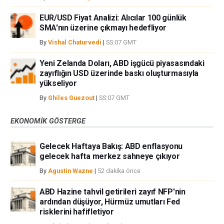
EUR/USD Fiyat Analizi: Alıcılar 100 günlük
SMA'nın üzerine çıkmayı hedefliyor
By
Vishal Chaturvedi
|
SS:07 GMT
Yeni Zelanda Doları, ABD işgücü piyasasındaki
zayıflığın USD üzerinde baskı oluşturmasıyla
yükseliyor
By
Ghiles Guezout
|
SS:07 GMT
EKONOMIK GÖSTERGE
Gelecek Haftaya Bakış: ABD enflasyonu
gelecek hafta merkez sahneye çıkıyor
By
Agustin Wazne
|
52 dakika önce
ABD Hazine tahvil getirileri zayıf NFP'nin
ardından düşüyor, Hürmüz umutları Fed
risklerini hafifletiyor