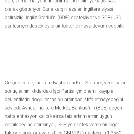
borçlanma maliyetlerini artırma ihtimalini yaklaşık %20
olarak gösteriyor. Buna karşın, azalan İngiltere siyasi
belirsizliği İngiliz Sterlini'ni (GBP) destekliyor ve GBP/USD
paritesi için destekleyici bir faktör olmaya devam edebilir.
Gerçekten de, İngiltere Başbakanı Keir Starmer, yerel seçim
sonuçlarının iktidardaki İşçi Partisi için önemli kayıplar
beklentilerini doğrulamasının ardından istifa etmeyeceğini
söyledi. Ayrıca, İngiltere Merkez Bankası'nın (BoE) geçen
hafta enflasyon kalıcı kalırsa faiz artırımlarının uygun
olabileceğine dair sinyali, GBP'ye destek veren bir diğer
faktör olarak ortaya çıktı ve GBP/USD paritesinin 1,3550