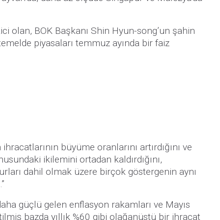
kici olan, BOK Başkanı Shin Hyun-song’un şahin
temelde piyasaları temmuz ayında bir faiz
en ihracatlarının büyüme oranlarını artırdığını ve
usundaki ikilemini ortadan kaldırdığını,
urları dahil olmak üzere birçok göstergenin aynı
.”
 daha güçlü gelen enflasyon rakamları ve Mayıs
lmiş bazda yıllık %60 gibi olağanüstü bir ihracat