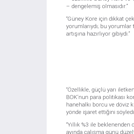
– dengelemiş olmasıdır.”
“Güney Kore için dikkat çe
yorumlarıydı; bu yorumlar 
artışına hazırlıyor gibiydi.”
“Özellikle, güçlü yarı iletk
BOK’nun para politikası kon
hanehalkı borcu ve döviz k
yönde işaret ettiğini söyledi
“Yıllık %3 ile beklenenden
ayında çalışma günü düzelti