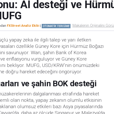
nu: AI desteği ve Hürmüz
 MUFG
Makalenin Orijinalini Gör
ından
FXStreet Analiz Ekibi
|
OTOMATİK TERCÜME
 yapay zeka ile ilgili talep ve yarı iletken
iyasaları özellikle Güney Kore için Hürmüz Boğazı
iğini savunuyor. Wan, şahin Bank of Korea
at ve enflasyonu vurguluyor ve Güney Kore
asını bekliyor. MUFG, USD/KRW’nin önümüzdeki
ine doğru hareket edeceğini öngörüyor.
arları ve şahin BOK desteği
müzakerelerinin dalgalanması etrafında hareket
mli olan nokta, yapay zekanın olumlu etkisinin
lanan olumsuz etkileri bazı Asya piyasalarında
Tayvan’da, daha az ölçüde Singapur ve Malezya’da