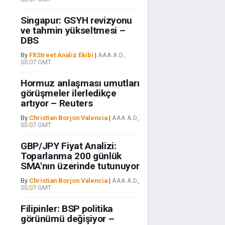
Singapur: GSYH revizyonu
ve tahmin yükseltmesi –
DBS
By
FXStreet Analiz Ekibi
|
AAA A.D.,
SS:07 GMT
Hormuz anlaşması umutları
görüşmeler ilerledikçe
artıyor – Reuters
By
Christian Borjon Valencia
|
AAA A.D.,
SS:07 GMT
GBP/JPY Fiyat Analizi:
Toparlanma 200 günlük
SMA'nın üzerinde tutunuyor
By
Christian Borjon Valencia
|
AAA A.D.,
SS:07 GMT
Filipinler: BSP politika
görünümü değişiyor –