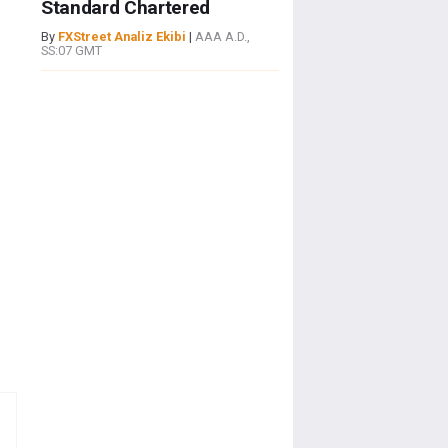
Standard Chartered
By
FXStreet Analiz Ekibi
|
AAA A.D.,
SS:07 GMT