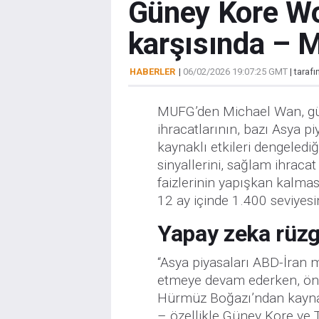
Güney Kore Wo
karşısında –
HABERLER
|
06/02/2026 19:07:25 GMT
| taraf
MUFG’den Michael Wan, güçlü
ihracatlarının, bazı Asya p
kaynaklı etkileri dengeled
sinyallerini, sağlam ihrac
faizlerinin yapışkan kalm
12 ay içinde 1.400 seviyes
Yapay zeka rüzg
“Asya piyasaları ABD-İran 
etmeye devam ederken, öne
Hürmüz Boğazı’ndan kaynak
– özellikle Güney Kore ve 