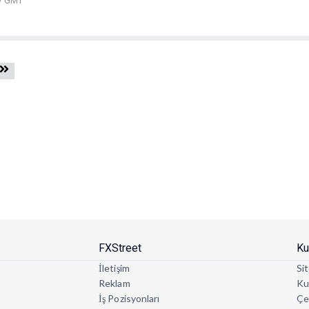
07 GMT
FXStreet
Ku
İletişim
Sit
Reklam
Kul
İş Pozisyonları
Çe