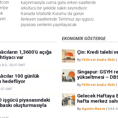
tcoin
kaçınmasıyla cuma günü erken saatlerde 
şembe
ürkütücü bir şekilde sakin seyrediyor. 
ek
Kanada İstatistik Kurumu da günün 
aret
ilerleyen saatlerinde Temmuz ayı işgücü 
piyasası verilerini yayınlayacak.
EKONOMIK GÖSTERGE
lıcıların 1,3600'ü açığa
Çin: Kredi talebi v
htiyacı var
By
FXStreet Analiz Ekibi
|
 A.D., SS:07 GMT
Singapur: GSYH r
lıcılar 100 günlük
yükseltmesi – DB
 hedefliyor
By
FXStreet Analiz Ekibi
|
S:07 GMT
Gelecek Haftaya 
D işgücü piyasasındaki
hafta merkez sahn
 baskı oluşturmasıyla
By
Agustin Wazne
|
AAA A.