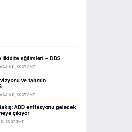
e likidite eğilimleri – DBS
AAA A.D., SS:07 GMT
evizyonu ve tahmin
S
AAA A.D., SS:07 GMT
Bakış: ABD enflasyonu gelecek
eye çıkıyor
D., SS:07 GMT