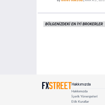
By
Ghiles Guezout
|
AAA A.D., SS:
BÖLGENIZDEKI EN IYI BROKERLER
Hakkımızda
Hakkımızda
İçerik Yönergeleri
Etik Kurallar