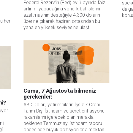
Federal Rezerv'in (Fed) eylül ayında faiz
spekü
artırımı yapacağına yönelik bahislerini
dalga
azaltmasının desteğiyle 4.300 doların
konus
u her
üzerine çıkarak haziran ortasından bu
yana en yüksek seviyesine ulaştı.
Cuma, 7 Ağustos'ta bilmeniz
gerekenler:
mi?
ABD Doları, yatırımcıların İşsizlik Oranı, 
üyor
Tarım Dışı İstihdam ve ücret enflasyonu 
rakamlarını içerecek olan merakla 
nli
beklenen Temmuz ayı istihdam raporu 
ği
öncesinde büyük pozisyonlar almaktan 