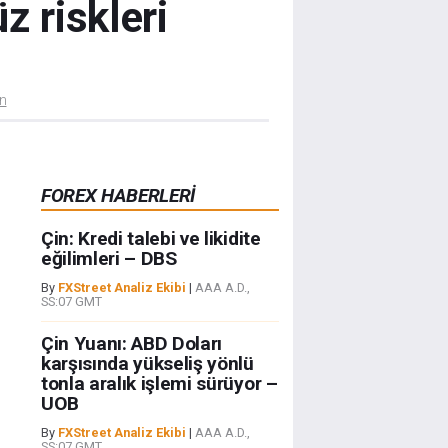
 riskleri
ün
FOREX HABERLERİ
Çin: Kredi talebi ve likidite
eğilimleri – DBS
By
FXStreet Analiz Ekibi
|
AAA A.D.,
SS:07 GMT
Çin Yuanı: ABD Doları
karşısında yükseliş yönlü
tonla aralık işlemi sürüyor –
UOB
By
FXStreet Analiz Ekibi
|
AAA A.D.,
SS:07 GMT