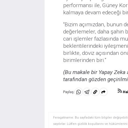
performansı ile, Güney Ko
kalmaya devam edeceği bir
“Bizim açımızdan, bunun d
değerlemeler, daha şahin b
cari işlemler fazlasında m
beklentilerindeki iyileşmen
birlikte, döviz açısından 
birimlerinden biri.”
(Bu makale bir Yapay Zeka a
tarafından gözden geçirilmiş
Hab
Paylaş:
WhatsApp'da
Telegram'da
Panoya
Paylaş
Paylaş
kopyala
Feragatname: Bu sayfadaki tüm bilgiler değişebilir
sayılırlar. Lütfen gizlilik koşullarını ve hükümler