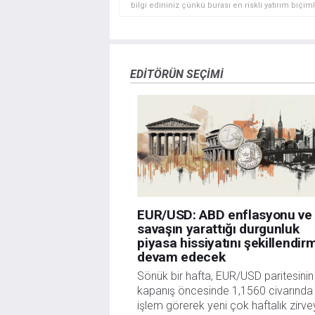
bilgi edininiz çünkü burası en riskli yatırım biçimle
yatırımcılar için uygun bir alan olmayabilir. Diğer
deneyim seviyenizi ve risk iştahınızı dikkatlice gö
veya yönetimin görüşlerini ifade etmemektedir. Bil
doğrulamak zorunda değildir. FXStreet’de verilen h
EDITÖRÜN SEÇIMI
sitede yayınlanan bilgiler çalışanlar, ortaklar yad
danışmanlığı teşkil etmemektedir. FXStreet bu tür 
herhangi bir kar kaybı herhangi bir sınırlama olm
EUR/USD: ABD enflasyonu ve
savaşın yarattığı durgunluk
piyasa hissiyatını şekillendi
devam edecek
Sönük bir hafta, EUR/USD paritesinin
kapanış öncesinde 1,1560 civarında
işlem görerek yeni çok haftalık zirv