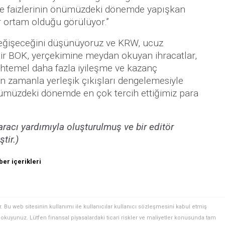
re faizlerinin önümüzdeki dönemde yapışkan
 ortam olduğu görülüyor.”
eğişeceğini düşünüyoruz ve KRW, ucuz
ir BOK, yerçekimine meydan okuyan ihracatlar,
uhtemel daha fazla iyileşme ve kazanç
in zamanla yerleşik çıkışları dengelemesiyle
önümüzdeki dönemde en çok tercih ettiğimiz para
racı yardımıyla oluşturulmuş ve bir editör
tir.)
er içerikleri
. Bu web sitesinin kullanımı ile kullanıcılar kullanıcı sözleşmesini kabul etmiş
ini okuyunuz. Lütfen finansal piyasalardaki ticari riskler ve maliyetler konusunda tam