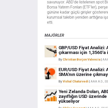
savunuyor. ABD'de listelenen spot Bi
Borsa Yatırım Fonları (ETF'ler), per
gününe kadar güçlü girişler gösterer
kurumsal talebin yeniden arttığına iş
etti.
MAJÖRLER
GBP/USD Fiyat Analizi: A
çıkarması için 1,3560'a i
By
Christian Borjon Valencia
|
AAA
EUR/USD Fiyat Analizi: A
SMA'nın üzerine çıkmayı
By
Vishal Chaturvedi
|
AAA A.D., S
Yeni Zelanda Doları, AB
zayıflığın USD üzerinde
yükseliyor