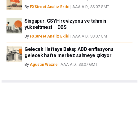
By
FXStreet Analiz Ekibi
|
AAA A.D., SS:07 GMT
Singapur: GSYH revizyonu ve tahmin
yükseltmesi – DBS
By
FXStreet Analiz Ekibi
|
AAA A.D., SS:07 GMT
Gelecek Haftaya Bakış: ABD enflasyonu
gelecek hafta merkez sahneye çıkıyor
By
Agustin Wazne
|
AAA A.D., SS:07 GMT