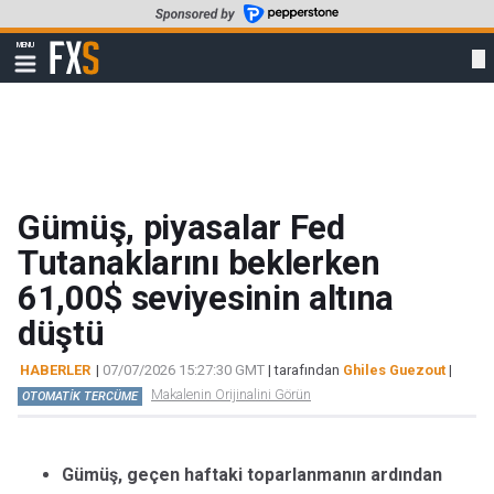
Skip
to
FXStreet
MENU
main
Show
navigation
content
Gümüş, piyasalar Fed
Tutanaklarını beklerken
61,00$ seviyesinin altına
düştü
HABERLER
|
07/07/2026 15:27:30 GMT
| tarafından
Ghiles Guezout
|
Makalenin Orijinalini Görün
OTOMATİK TERCÜME
Gümüş, geçen haftaki toparlanmanın ardından