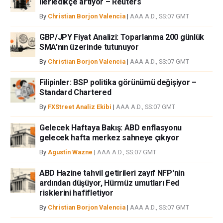
ilerledikçe artıyor – Reuters
By
Christian Borjon Valencia
|
AAA A.D., SS:07 GMT
GBP/JPY Fiyat Analizi: Toparlanma 200 günlük
SMA'nın üzerinde tutunuyor
By
Christian Borjon Valencia
|
AAA A.D., SS:07 GMT
Filipinler: BSP politika görünümü değişiyor –
Standard Chartered
By
FXStreet Analiz Ekibi
|
AAA A.D., SS:07 GMT
Gelecek Haftaya Bakış: ABD enflasyonu
gelecek hafta merkez sahneye çıkıyor
By
Agustin Wazne
|
AAA A.D., SS:07 GMT
ABD Hazine tahvil getirileri zayıf NFP'nin
ardından düşüyor, Hürmüz umutları Fed
risklerini hafifletiyor
By
Christian Borjon Valencia
|
AAA A.D., SS:07 GMT