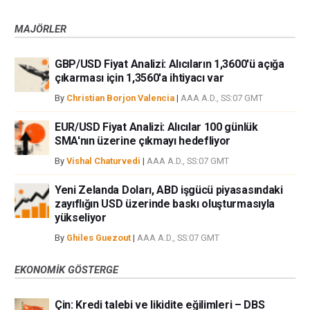
MAJÖRLER
GBP/USD Fiyat Analizi: Alıcıların 1,3600'ü açığa
çıkarması için 1,3560'a ihtiyacı var
By
Christian Borjon Valencia
|
AAA A.D., SS:07 GMT
EUR/USD Fiyat Analizi: Alıcılar 100 günlük
SMA'nın üzerine çıkmayı hedefliyor
By
Vishal Chaturvedi
|
AAA A.D., SS:07 GMT
Yeni Zelanda Doları, ABD işgücü piyasasındaki
zayıflığın USD üzerinde baskı oluşturmasıyla
yükseliyor
By
Ghiles Guezout
|
AAA A.D., SS:07 GMT
EKONOMIK GÖSTERGE
Çin: Kredi talebi ve likidite eğilimleri – DBS