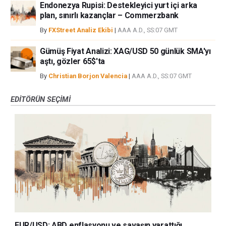
Endonezya Rupisi: Destekleyici yurt içi arka
plan, sınırlı kazançlar – Commerzbank
By
FXStreet Analiz Ekibi
|
AAA A.D., SS:07 GMT
Gümüş Fiyat Analizi: XAG/USD 50 günlük SMA'yı
aştı, gözler 65$'ta
By
Christian Borjon Valencia
|
AAA A.D., SS:07 GMT
EDITÖRÜN SEÇIMI
EUR/USD: ABD enflasyonu ve savaşın yarattığı