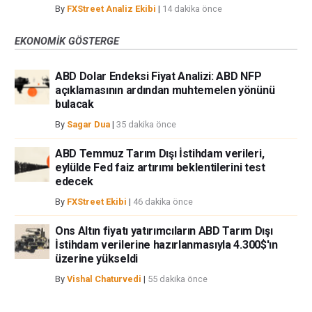
By
FXStreet Analiz Ekibi
|
14 dakika önce
EKONOMIK GÖSTERGE
ABD Dolar Endeksi Fiyat Analizi: ABD NFP
açıklamasının ardından muhtemelen yönünü
bulacak
By
Sagar Dua
|
35 dakika önce
ABD Temmuz Tarım Dışı İstihdam verileri,
eylülde Fed faiz artırımı beklentilerini test
edecek
By
FXStreet Ekibi
|
46 dakika önce
Ons Altın fiyatı yatırımcıların ABD Tarım Dışı
İstihdam verilerine hazırlanmasıyla 4.300$'ın
üzerine yükseldi
By
Vishal Chaturvedi
|
55 dakika önce