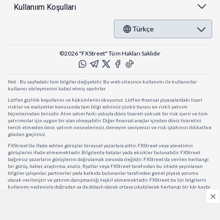
Kullanıım Koşulları
Türkçe
©2026 "FXStreet" Tüm Hakları Saklıdır
Not : Bu sayfadaki tüm bilgiler değişebilir. Bu web sitesinin kullanımı ile kullanıcılar
kullanıcı sözleşmesini kabul etmiş sayılırlar.
Lütfen gizlilik koşullarını ve hükümlerini okuyunuz. Lütfen finansal piyasalardaki ticari
riskler ve maliyetler konusunda tam bilgi edininiz çünkü burası en riskli yatırım
biçimlerinden birisidir. Alım satım farkı yoluyla döviz ticareti yüksek bir risk içerir ve tüm
yatırımcılar için uygun bir alan olmayabilir. Diğer finansal araçlar içinden döviz ticaretini
tercih etmeden önce, yatırım nesnelerinizi, deneyim seviyenizi ve risk iştahınızı dikkatlice
gözden geçiriniz.
FXStreet’de ifade edilen görüşler bireysel yazarlara aittir, FXStreet veya yönetimin
görüşlerini ifade etmemektedir. Bilgilerde hatalar yada eksikler bulunabilir. FXStreet
bağımsız yazarların görüşlerini doğrulamak zorunda değildir. FXStreet’da verilen herhangi
bir görüş, haber, araştırma, analiz, fiyatlar veya FXStreet tarafından bu sitede yayınlanan
bilgiler çalışanlar, partnerler yada katkıda bulunanlar tarafından genel piyasa yorumu
olarak verilmiştir ve yatırım danışmanlığı teşkil etmemektedir. FXStreet bu tür bilgilerin
kullanımı nedeniyle doğrudan ya da dolaylı olarak ortaya çıkabilecek herhangi bir kâr kaybı
herhangi bir sınırlama olmaksızın herhangi bir kayıp yada hasar için sorumluluk kabul
etmemektedir.