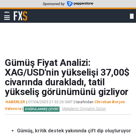
Skip
to
FXStreet
MENU
main
Show
navigation
content
Gümüş Fiyat Analizi:
XAG/USD'nin yükselişi 37,00$
civarında durakladı, tatil
yükseliş görünümünü gizliyor
HABERLER
|
07/04/2025 21:32:26 GMT
| tarafından
Christian Borjon
Valencia
|
Makalenin Orijinalini Görün
DOĞRULANMIŞ ÇEVIRI
Gümüş, kritik destek yakınında çift dip oluşturuyor