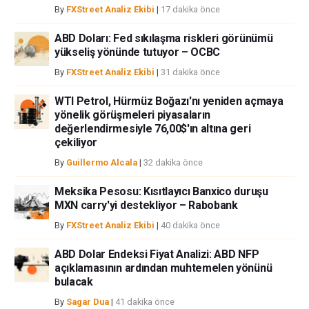
By
FXStreet Analiz Ekibi
|
17 dakika önce
ABD Doları: Fed sıkılaşma riskleri görünümü
yükseliş yönünde tutuyor – OCBC
By
FXStreet Analiz Ekibi
|
31 dakika önce
WTI Petrol, Hürmüz Boğazı'nı yeniden açmaya
yönelik görüşmeleri piyasaların
değerlendirmesiyle 76,00$'ın altına geri
çekiliyor
By
Guillermo Alcala
|
32 dakika önce
Meksika Pesosu: Kısıtlayıcı Banxico duruşu
MXN carry'yi destekliyor – Rabobank
By
FXStreet Analiz Ekibi
|
40 dakika önce
ABD Dolar Endeksi Fiyat Analizi: ABD NFP
açıklamasının ardından muhtemelen yönünü
bulacak
By
Sagar Dua
|
41 dakika önce