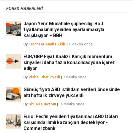
yoluyla döviz ticareti yüksek bir risk içerir ve tüm yatırımcılar için uygun
FOREX HABERLERİ
bir alan olmayabilir. Diğer finansal araçlar içinden döviz ticaretini tercih
etmeden önce, yatırım nesnelerinizi, deneyim seviyenizi ve risk
Japon Yeni: Müdahale şüpheciliği BoJ
iştahınızı dikkatlice gözden geçiriniz. FXStreet’de ifade edilen görüşler
fiyatlamasının yeniden ayarlanmasıyla
bireysel yazarlara aittir, fxstreet.com veya yönetimin görüşlerini ifade
karşılaşıyor – BBH
etmemektedir. Bilgilerde hatalar yada eksikler bulunabilir. FXStreet
bağımsız yazarların görüşlerini doğrulamak zorunda değildir.
By
FXStreet Analiz Ekibi
|
6 dakika önce
FXStreet’de verilen herhangi bir görüş, haber, araştırma, analiz, fiyatlar
EUR/GBP Fiyat Analizi: Karışık momentum
veya fxstreet.comtarafından bu sitede yayınlanan bilgiler çalışanlar,
sinyalleri daha fazla konsolidasyona işaret
ortaklar yada katkıda bulunanlar tarafından genel piyasa yorumu olarak
ediyor
verilmiştir ve yatırım danışmanlığı teşkil etmemektedir. FXStreet bu tür
bilgilerin kullanımı nedeniyle doğrudan yada dolaylı olarak ortaya
By
Vishal Chaturvedi
|
7 dakika önce
çıkabilecek herhangi bir kar kaybı herhangi bir sınırlama olmaksızın
herhangi bir kayıp ya da hasar için sorumluluk kabul etmemektedir.
Gümüş fiyatı ABD istihdam verileri öncesinde
altı haftalık zirveye yükseldi
By
Ghiles Guezout
|
16 dakika önce
Euro: Fed'in yeniden fiyatlanması ABD Doları
karşısında ılımlı kazançları destekliyor -
Commerzbank