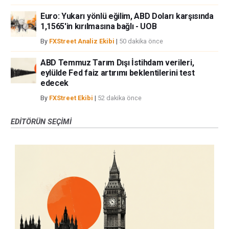
Euro: Yukarı yönlü eğilim, ABD Doları karşısında
1,1565'in kırılmasına bağlı - UOB
By
FXStreet Analiz Ekibi
|
50 dakika önce
ABD Temmuz Tarım Dışı İstihdam verileri,
eylülde Fed faiz artırımı beklentilerini test
edecek
By
FXStreet Ekibi
|
52 dakika önce
EDITÖRÜN SEÇIMI