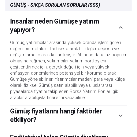
GÜMÜŞ - SIKÇA SORULAN SORULAR (SSS)
İnsanlar neden Gümüşe yatırım
yapıyor?
Gümüş, yatırımcılar arasında yüksek oranda işlem gören
değerli bir metaldir. Tarihsel olarak bir değer deposu ve
değişim aracı olarak kullanılmıştır. Altından daha az popüler
olmasına rağmen, yatırımcılar yatırım portföylerini
çeşitlendirmek için, gerçek değeri için veya yüksek
enflasyon dönemlerinde potansiyel bir koruma olarak
Gümüşe yönelebilirler. Yatırımcılar madeni para veya külçe
olarak fiziksel Gümüş satın alabilir veya uluslararası
piyasalarda fiyatını takip eden Borsa Yatırım Fonları gibi
araçlar aracılığıyla ticaretini yapabilirler.
Gümüş fiyatlarını hangi faktörler
etkiliyor?
Gümüş fiyatları çok çeşitli faktörlere bağlı olarak hareket
edebilir. Jeopolitik istikrarsızlık veya derin bir durgunluk